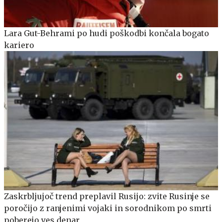
Lara Gut-Behrami po hudi poškodbi končala bogato
kariero
Zaskrbljujoč trend preplavil Rusijo: zvite Rusinje se
poročijo z ranjenimi vojaki in sorodnikom po smrti
poberejo ves denar