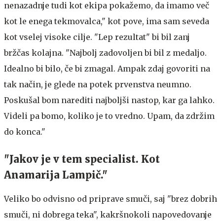
nenazadnje tudi kot ekipa pokažemo, da imamo več
kot le enega tekmovalca," kot pove, ima sam seveda
kot vselej visoke cilje. "Lep rezultat" bi bil zanj
bržčas kolajna. "Najbolj zadovoljen bi bil z medaljo.
Idealno bi bilo, če bi zmagal. Ampak zdaj govoriti na
tak način, je glede na potek prvenstva neumno.
Poskušal bom narediti najboljši nastop, kar ga lahko.
Videli pa bomo, koliko je to vredno. Upam, da zdržim
do konca."
"Jakov je v tem specialist. Kot
Anamarija Lampič."
Veliko bo odvisno od priprave smuči, saj "brez dobrih
smuči, ni dobrega teka", kakršnokoli napovedovanje