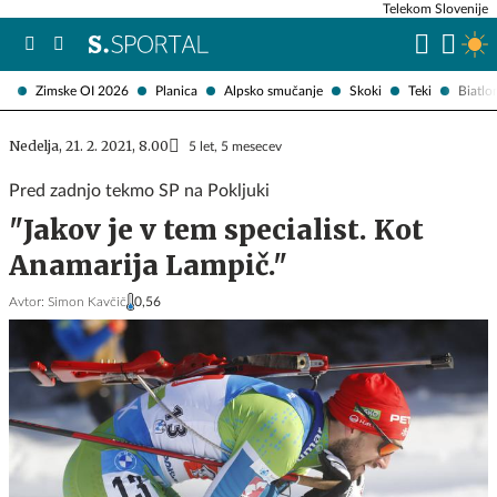
Telekom Slovenije
Zimske OI 2026
Planica
Alpsko smučanje
Skoki
Teki
Biatlo
Nedelja, 21. 2. 2021, 8.00
5 let, 5 mesecev
Pred zadnjo tekmo SP na Pokljuki
"Jakov je v tem specialist. Kot
Anamarija Lampič."
Avtor:
Simon Kavčič
0,56