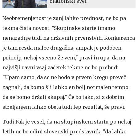
biatlonski svet"
Neobremenjenost je zanj lahko prednost, ne bo pa
tekma čista novost. "Skupinske starte imamo
nenazadnje tudi na državnih prvenstvih. Konkurenca
je tam resda malce drugačna, ampak je podoben
princip, nekaj vseeno že vem," pravi in upa, da na
najvišji ravni vsaj začetek tekme ne bo prehud:
"Upam samo, da se ne bodo v prvem krogu preveč
zagnali, da bomo šli lahko en bolj normalen tempo,
da se bomo držali skupaj." Če bo tako, si z dobrim
streljanjem lahko obeta tudi lep rezultat, še pravi.
Tudi Fak je vesel, da na skupinskem startu po nekaj
letih ne bo edini slovenski predstavnik, "da lahko