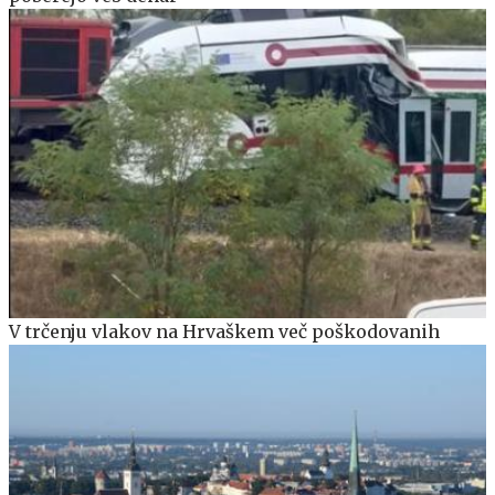
V trčenju vlakov na Hrvaškem več poškodovanih