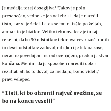
Je medalja torej dosegljiva? "Jakov je poln
presenečen, vedno se je znal zbrati, da je naredil
tisto, kar si je želel. Letos se mu ni izšlo po željah,
ampak to je biatlon. Veliko tekmovalcev je tukaj,
rekel bi, da bo 90 odstotkov tekmovalcev razočaranih
in deset odstotkov zadovoljnih. Jutri je tekma zase,
nerad napovedujem, nerad ocenjujem, preden je stvar
končana. Menim, da je sposoben narediti dober
rezultat, ali bo to dovolj za medaljo, bomo videli,"
pravi Velepec.
"Tisti, ki bo ohranil največ svežine, se
bo na koncu veselil"