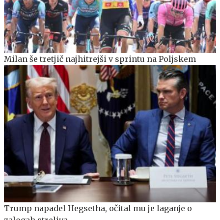
Milan še tretjič najhitrejši v sprintu na Poljskem
Trump napadel Hegsetha, očital mu je laganje o