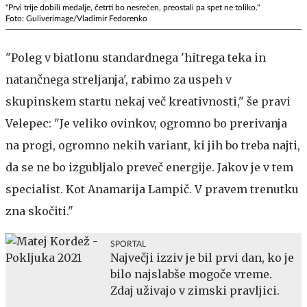
"Prvi trije dobili medalje, četrti bo nesrečen, preostali pa spet ne toliko."
Foto: Guliverimage/Vladimir Fedorenko
"Poleg v biatlonu standardnega 'hitrega teka in
natančnega streljanja', rabimo za uspeh v
skupinskem startu nekaj več kreativnosti," še pravi
Velepec: "Je veliko ovinkov, ogromno bo prerivanja
na progi, ogromno nekih variant, ki jih bo treba najti,
da se ne bo izgubljalo preveč energije. Jakov je v tem
specialist. Kot Anamarija Lampič. V pravem trenutku
zna skočiti."
SPORTAL
Največji izziv je bil prvi dan, ko je
bilo najslabše mogoče vreme.
Zdaj uživajo v zimski pravljici.