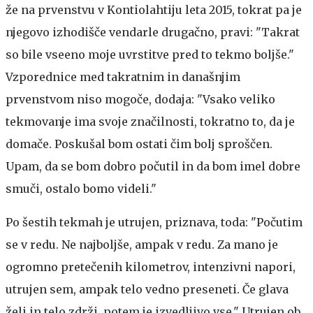
že na prvenstvu v Kontiolahtiju leta 2015, tokrat pa je
njegovo izhodišče vendarle drugačno, pravi: "Takrat
so bile vseeno moje uvrstitve pred to tekmo boljše."
Vzporednice med takratnim in današnjim
prvenstvom niso mogoče, dodaja: "Vsako veliko
tekmovanje ima svoje značilnosti, tokratno to, da je
domače. Poskušal bom ostati čim bolj sproščen.
Upam, da se bom dobro počutil in da bom imel dobre
smuči, ostalo bomo videli."
Po šestih tekmah je utrujen, priznava, toda: "Počutim
se v redu. Ne najboljše, ampak v redu. Za mano je
ogromno pretečenih kilometrov, intenzivni napori,
utrujen sem, ampak telo vedno preseneti. Če glava
želi in telo zdrži, potem je izvedljivo vse." Utrujen ob