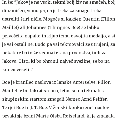
In še: "Jakov je na vsaki tekmi bolj živ na smučeh, bolj
dinamičen, vemo pa, da je treba za zmago treba
ustreliti štiri ničle. Mogoče si kakšen Quentin (Fillon
Maillet) ali Johannes (Thingnes Boe) še lahko
privoščita napako in kljub temu osvojita medaljo, a si
je vsi ostali ne. Bodo pa vsi tekmovalci že utrujeni, za
nekatere bo to že sedma tekma prvenstva, tudi za
Jakova. Tisti, ki bo ohranil največ svežine, se bo na
koncu veselil."
Boe je branilec naslova iz lanske Anterselve, Fillon
Maillet je bil takrat srebrn, letos so na tekmah s
skupinskim startom zmagali Nemec Arnd Peiffer,
Tarjei Boe in J. T. Boe. V ženski konkurenci naslov
prvakinje brani Marte Olsbu Roiseland, ki je zmagala