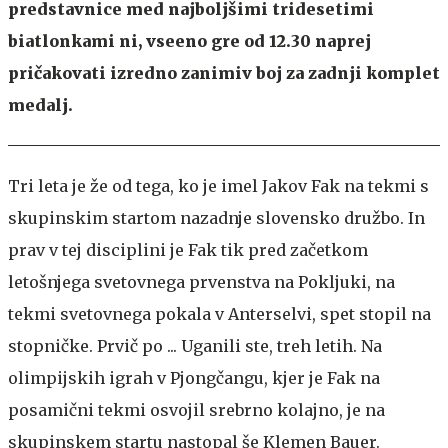
predstavnice med najboljšimi tridesetimi
biatlonkami ni, vseeno gre od 12.30 naprej
pričakovati izredno zanimiv boj za zadnji komplet
medalj.
Tri leta je že od tega, ko je imel Jakov Fak na tekmi s
skupinskim startom nazadnje slovensko družbo. In
prav v tej disciplini je Fak tik pred začetkom
letošnjega svetovnega prvenstva na Pokljuki, na
tekmi svetovnega pokala v Anterselvi, spet stopil na
stopničke. Prvič po ... Uganili ste, treh letih. Na
olimpijskih igrah v Pjongčangu, kjer je Fak na
posamični tekmi osvojil srebrno kolajno, je na
skupinskem startu nastopal še Klemen Bauer.