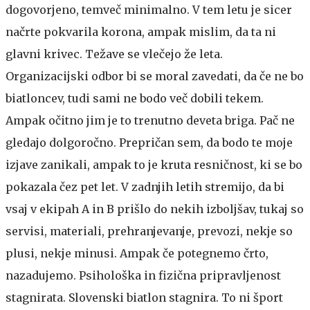
dogovorjeno, temveč minimalno. V tem letu je sicer
načrte pokvarila korona, ampak mislim, da ta ni
glavni krivec. Težave se vlečejo že leta.
Organizacijski odbor bi se moral zavedati, da če ne bo
biatloncev, tudi sami ne bodo več dobili tekem.
Ampak očitno jim je to trenutno deveta briga. Pač ne
gledajo dolgoročno. Prepričan sem, da bodo te moje
izjave zanikali, ampak to je kruta resničnost, ki se bo
pokazala čez pet let. V zadnjih letih stremijo, da bi
vsaj v ekipah A in B prišlo do nekih izboljšav, tukaj so
servisi, materiali, prehranjevanje, prevozi, nekje so
plusi, nekje minusi. Ampak če potegnemo črto,
nazadujemo. Psihološka in fizična pripravljenost
stagnirata. Slovenski biatlon stagnira. To ni šport