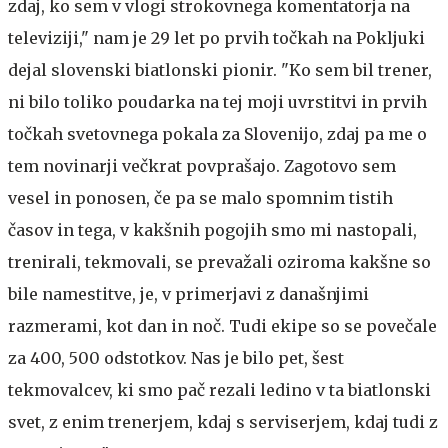
zdaj, ko sem v vlogi strokovnega komentatorja na
televiziji," nam je 29 let po prvih točkah na Pokljuki
dejal slovenski biatlonski pionir. "Ko sem bil trener,
ni bilo toliko poudarka na tej moji uvrstitvi in prvih
točkah svetovnega pokala za Slovenijo, zdaj pa me o
tem novinarji večkrat povprašajo. Zagotovo sem
vesel in ponosen, če pa se malo spomnim tistih
časov in tega, v kakšnih pogojih smo mi nastopali,
trenirali, tekmovali, se prevažali oziroma kakšne so
bile namestitve, je, v primerjavi z današnjimi
razmerami, kot dan in noč. Tudi ekipe so se povečale
za 400, 500 odstotkov. Nas je bilo pet, šest
tekmovalcev, ki smo pač rezali ledino v ta biatlonski
svet, z enim trenerjem, kdaj s serviserjem, kdaj tudi z