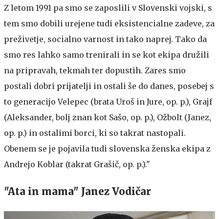
Z letom 1991 pa smo se zaposlili v Slovenski vojski, s
tem smo dobili urejene tudi eksistencialne zadeve, za
preživetje, socialno varnost in tako naprej. Tako da
smo res lahko samo trenirali in se kot ekipa družili
na pripravah, tekmah ter dopustih. Zares smo
postali dobri prijatelji in ostali še do danes, posebej s
to generacijo Velepec (brata Uroš in Jure, op. p.), Grajf
(Aleksander, bolj znan kot Sašo, op. p.), Ožbolt (Janez,
op. p.) in ostalimi borci, ki so takrat nastopali.
Obenem se je pojavila tudi slovenska ženska ekipa z
Andrejo Koblar (takrat Grašič, op. p.)."
"Ata in mama" Janez Vodičar