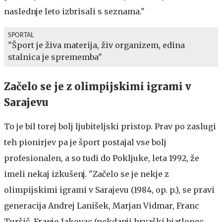
naslednje leto izbrisali s seznama."
SPORTAL
"Šport je živa materija, živ organizem, edina
stalnica je sprememba"
Začelo se je z olimpijskimi igrami v
Sarajevu
To je bil torej bolj ljubiteljski pristop. Prav po zaslugi
teh pionirjev pa je šport postajal vse bolj
profesionalen, a so tudi do Pokljuke, leta 1992, že
imeli nekaj izkušenj. "Začelo se je nekje z
olimpijskimi igrami v Sarajevu (1984, op. p.), se pravi
generacija Andrej Lanišek, Marjan Vidmar, Franc
Turšič, Franjo Jakovac (nekdanji hrvaški biatlonec,