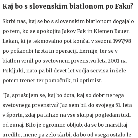
Kaj bo s slovenskim biatlonom po Faku?
Skrbi nas, kaj se bo s slovenskim biatlonom dogajalo
po tem, ko se upokojita Jakov Fak in Klemen Bauer.
Lekan, ki je tekmovalno pot končal v sezoni 1997/98
po poškodbi hrbta in operaciji hernije, ter se v
biatlon vrnil po svetovnem prvenstvu leta 2001 na
Pokljuki, nato pa bil devet let vodja servisa in šele
potem trener ter pomočnik, ni optimist.
"Ja, sprašujem se, kaj bo dota, kaj so dobrine tega
svetovnega prvenstva? Jaz sem bil do svojega 51. leta
v športu, zdaj pa lahko na vse skupaj pogledam tudi
od zunaj. Bilo je ogromno obljub, da se bo marsikaj
uredilo, mene pa zelo skrbi, da bo od vsega ostalo le