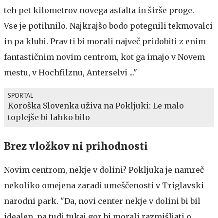
teh pet kilometrov novega asfalta in širše proge.
Vse je potihnilo. Najkrajšo bodo potegnili tekmovalci
in pa klubi. Prav ti bi morali največ pridobiti z enim
fantastičnim novim centrom, kot ga imajo v Novem
mestu, v Hochfilznu, Anterselvi ..."
SPORTAL
Koroška Slovenka uživa na Pokljuki: Le malo
toplejše bi lahko bilo
Brez vložkov ni prihodnosti
Novim centrom, nekje v dolini? Pokljuka je namreč
nekoliko omejena zaradi umeščenosti v Triglavski
narodni park. "Da, novi center nekje v dolini bi bil
idealen, pa tudi tukaj gor bi morali razmišljati o