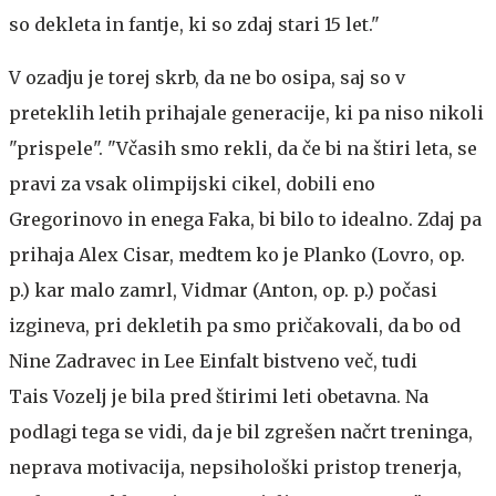
so dekleta in fantje, ki so zdaj stari 15 let."
V ozadju je torej skrb, da ne bo osipa, saj so v
preteklih letih prihajale generacije, ki pa niso nikoli
"prispele". "Včasih smo rekli, da če bi na štiri leta, se
pravi za vsak olimpijski cikel, dobili eno
Gregorinovo in enega Faka, bi bilo to idealno. Zdaj pa
prihaja Alex Cisar, medtem ko je Planko (Lovro, op.
p.) kar malo zamrl, Vidmar (Anton, op. p.) počasi
izgineva, pri dekletih pa smo pričakovali, da bo od
Nine Zadravec in Lee Einfalt bistveno več, tudi
Tais Vozelj je bila pred štirimi leti obetavna. Na
podlagi tega se vidi, da je bil zgrešen načrt treninga,
neprava motivacija, nepsihološki pristop trenerja,