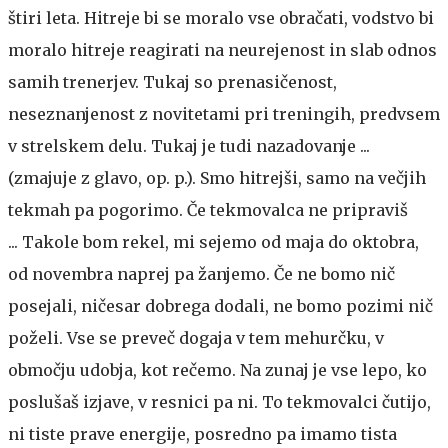
štiri leta. Hitreje bi se moralo vse obračati, vodstvo bi
moralo hitreje reagirati na neurejenost in slab odnos
samih trenerjev. Tukaj so prenasičenost,
neseznanjenost z novitetami pri treningih, predvsem
v strelskem delu. Tukaj je tudi nazadovanje ...
(zmajuje z glavo, op. p.). Smo hitrejši, samo na večjih
tekmah pa pogorimo. Če tekmovalca ne pripraviš
... Takole bom rekel, mi sejemo od maja do oktobra,
od novembra naprej pa žanjemo. Če ne bomo nič
posejali, ničesar dobrega dodali, ne bomo pozimi nič
poželi. Vse se preveč dogaja v tem mehurčku, v
območju udobja, kot rečemo. Na zunaj je vse lepo, ko
poslušaš izjave, v resnici pa ni. To tekmovalci čutijo,
ni tiste prave energije, posredno pa imamo tista