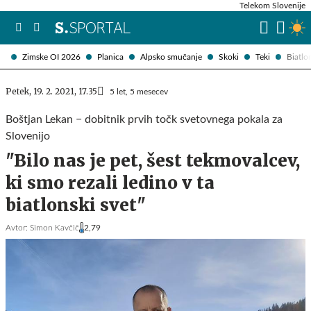
Telekom Slovenije
Zimske OI 2026
Planica
Alpsko smučanje
Skoki
Teki
Biatlo
Petek, 19. 2. 2021, 17.35
5 let, 5 mesecev
Boštjan Lekan − dobitnik prvih točk svetovnega pokala za
Slovenijo
"Bilo nas je pet, šest tekmovalcev,
ki smo rezali ledino v ta
biatlonski svet"
Avtor:
Simon Kavčič
2,79