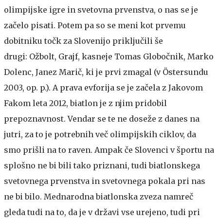
olimpijske igre in svetovna prvenstva, o nas se je
začelo pisati. Potem pa so se meni kot prvemu
dobitniku točk za Slovenijo priključili še
drugi: Ožbolt, Grajf, kasneje Tomas Globočnik, Marko
Dolenc, Janez Marič, ki je prvi zmagal (v Östersundu
2003, op. p.). A prava evforija se je začela z Jakovom
Fakom leta 2012, biatlon je z njim pridobil
prepoznavnost. Vendar se te ne doseže z danes na
jutri, za to je potrebnih več olimpijskih ciklov, da
smo prišli na to raven. Ampak če Slovenci v športu na
splošno ne bi bili tako priznani, tudi biatlonskega
svetovnega prvenstva in svetovnega pokala pri nas
ne bi bilo. Mednarodna biatlonska zveza namreč
gleda tudi na to, da je v državi vse urejeno, tudi pri