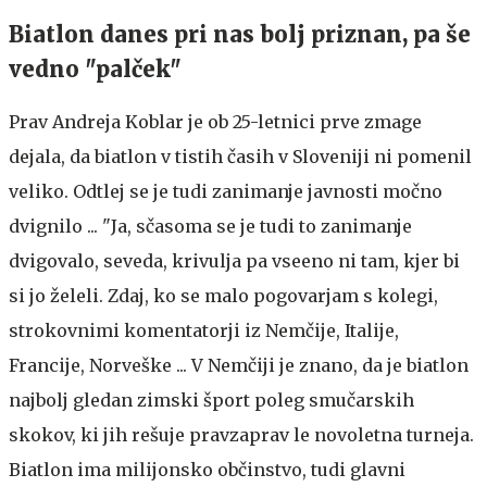
Biatlon danes pri nas bolj priznan, pa še
vedno "palček"
Prav Andreja Koblar je ob 25-letnici prve zmage
dejala, da biatlon v tistih časih v Sloveniji ni pomenil
veliko. Odtlej se je tudi zanimanje javnosti močno
dvignilo ... "Ja, sčasoma se je tudi to zanimanje
dvigovalo, seveda, krivulja pa vseeno ni tam, kjer bi
si jo želeli. Zdaj, ko se malo pogovarjam s kolegi,
strokovnimi komentatorji iz Nemčije, Italije,
Francije, Norveške ... V Nemčiji je znano, da je biatlon
najbolj gledan zimski šport poleg smučarskih
skokov, ki jih rešuje pravzaprav le novoletna turneja.
Biatlon ima milijonsko občinstvo, tudi glavni