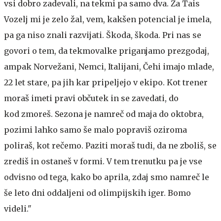
vsi dobro zadevali, na tekmi pa samo dva. Za Tais
Vozelj mi je zelo žal, vem, kakšen potencial je imela,
pa ga niso znali razvijati. Škoda, škoda. Pri nas se
govori o tem, da tekmovalke priganjamo prezgodaj,
ampak Norvežani, Nemci, Italijani, Čehi imajo mlade,
22 let stare, pa jih kar pripeljejo v ekipo. Kot trener
moraš imeti pravi občutek in se zavedati, do
kod zmoreš. Sezona je namreč od maja do oktobra,
pozimi lahko samo še malo popraviš oziroma
poliraš, kot rečemo. Paziti moraš tudi, da ne zboliš, se
zrediš in ostaneš v formi. V tem trenutku pa je vse
odvisno od tega, kako bo aprila, zdaj smo namreč le
še leto dni oddaljeni od olimpijskih iger. Bomo
videli."