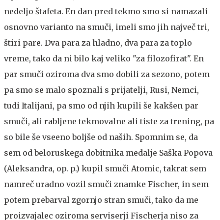
nedeljo štafeta. En dan pred tekmo smo si namazali
osnovno varianto na smuči, imeli smo jih največ tri,
štiri pare. Dva para za hladno, dva para za toplo
vreme, tako da ni bilo kaj veliko "za filozofirat". En
par smuči oziroma dva smo dobili za sezono, potem
pa smo se malo spoznali s prijatelji, Rusi, Nemci,
tudi Italijani, pa smo od njih kupili še kakšen par
smuči, ali rabljene tekmovalne ali tiste za trening, pa
so bile še vseeno boljše od naših. Spomnim se, da
sem od beloruskega dobitnika medalje Saška Popova
(Aleksandra, op. p.) kupil smuči Atomic, takrat sem
namreč uradno vozil smuči znamke Fischer, in sem
potem prebarval zgornjo stran smuči, tako da me
proizvajalec oziroma serviserji Fischerja niso za