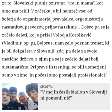
za to. Slovenski pionir oziroma "ata in mama", kot
smo mu rekli. V začetku je bil namreč vse: od
šoferja do organizatorja, prevajalca, organizatorja
nastanitev, prevozov, prijav na tekme ... Dobro pa se je
začelo delati, ko je prišel Volodja Korolkevič
(Vladimir, op. p.), Belorus, nam zelo poznan trener, ki
je bil dolga leta v Sloveniji, zdaj pa dela za svojo
matično državo, z njim pa se je začelo delati bolj
sistematično. Priprave in treningi so bili usmerjeni
samo v zimo, in počasi smo postajali profesionalci."
SPORTAL
"V mojih časih biatlon v Sloveniji
ni pomenil nič"