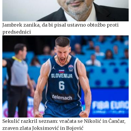
Jambrek zanika, da bi pisal ustavno obtožbo proti
predsednici
Sekulić razkril seznam: vračata se Nikolić in Čančar,
zraven zlata Joksimović in Bojović