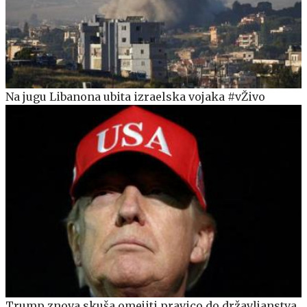
Na jugu Libanona ubita izraelska vojaka #vŽivo
Trump znova skuša omejiti pravico do državljanstva