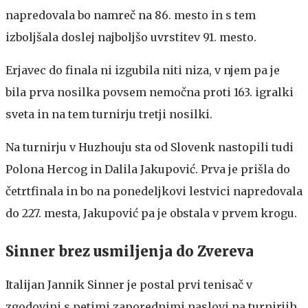
napredovala bo namreč na 86. mesto in s tem
izboljšala doslej najboljšo uvrstitev 91. mesto.
Erjavec do finala ni izgubila niti niza, v njem pa je
bila prva nosilka povsem nemočna proti 163. igralki
sveta in na tem turnirju tretji nosilki.
Na turnirju v Huzhouju sta od Slovenk nastopili tudi
Polona Hercog in Dalila Jakupović. Prva je prišla do
četrtfinala in bo na ponedeljkovi lestvici napredovala
do 227. mesta, Jakupović pa je obstala v prvem krogu.
Sinner brez usmiljenja do Zvereva
Italijan Jannik Sinner je postal prvi tenisač v
zgodovini s petimi zaporednimi naslovi na turnirjih