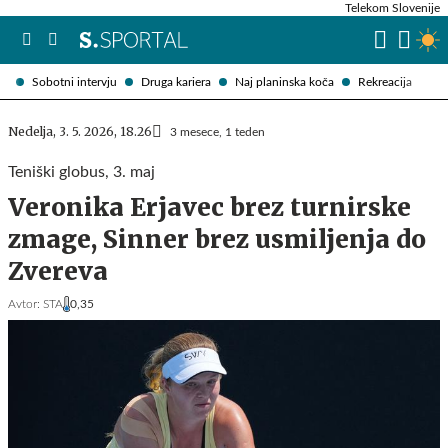
Telekom Slovenije
Sobotni intervju
Druga kariera
Naj planinska koča
Rekreacija
Nedelja, 3. 5. 2026, 18.26
3 mesece, 1 teden
Teniški globus, 3. maj
Veronika Erjavec brez turnirske
zmage, Sinner brez usmiljenja do
Zvereva
Avtor:
STA
0,35