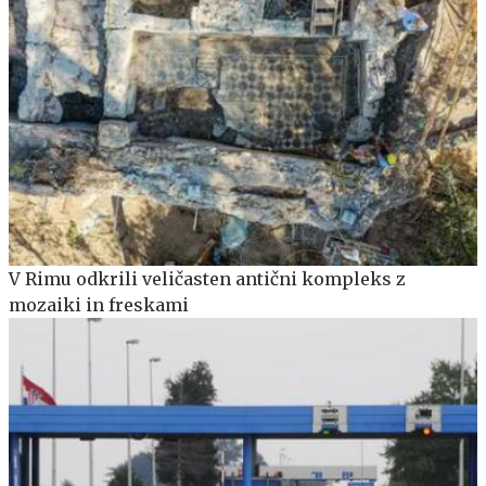
V Rimu odkrili veličasten antični kompleks z
mozaiki in freskami