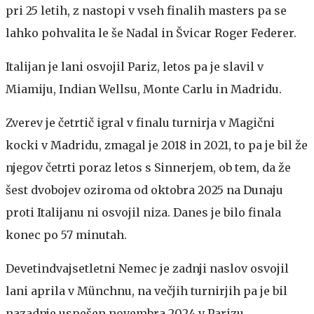
pri 25 letih, z nastopi v vseh finalih masters pa se
lahko pohvalita le še Nadal in Švicar Roger Federer.
Italijan je lani osvojil Pariz, letos pa je slavil v
Miamiju, Indian Wellsu, Monte Carlu in Madridu.
Zverev je četrtič igral v finalu turnirja v Magični
kocki v Madridu, zmagal je 2018 in 2021, to pa je bil že
njegov četrti poraz letos s Sinnerjem, ob tem, da že
šest dvobojev oziroma od oktobra 2025 na Dunaju
proti Italijanu ni osvojil niza. Danes je bilo finala
konec po 57 minutah.
Devetindvajsetletni Nemec je zadnji naslov osvojil
lani aprila v Münchnu, na večjih turnirjih pa je bil
nazadnje uspešen novembra 2024 v Parizu.