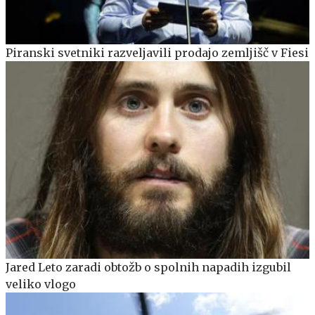
Piranski svetniki razveljavili prodajo zemljišč v Fiesi
Jared Leto zaradi obtožb o spolnih napadih izgubil
veliko vlogo