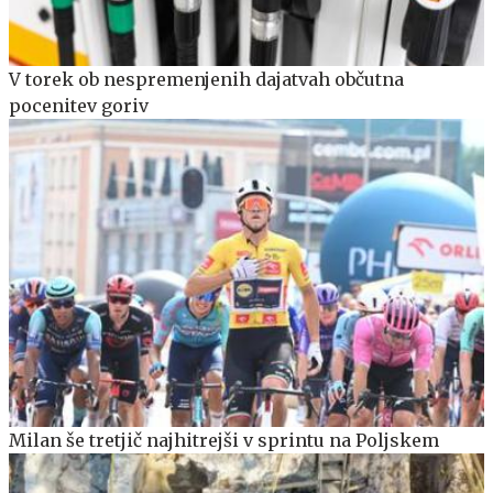
V torek ob nespremenjenih dajatvah občutna
pocenitev goriv
Milan še tretjič najhitrejši v sprintu na Poljskem