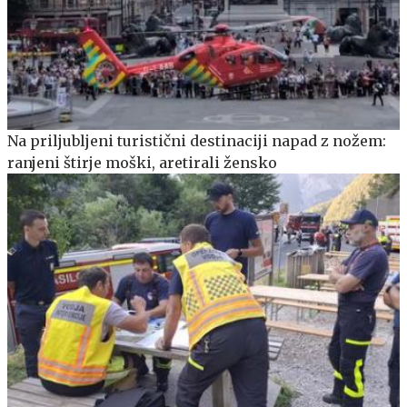
Na priljubljeni turistični destinaciji napad z nožem:
ranjeni štirje moški, aretirali žensko