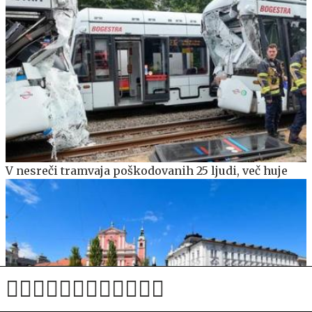
V nesreči tramvaja poškodovanih 25 ljudi, več huje