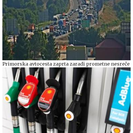
Primorska avtocesta zaprta zaradi prometne nesreče