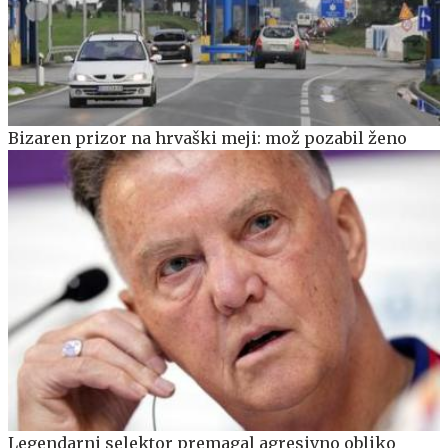
Bizaren prizor na hrvaški meji: mož pozabil ženo
Legendarni selektor premagal agresivno obliko