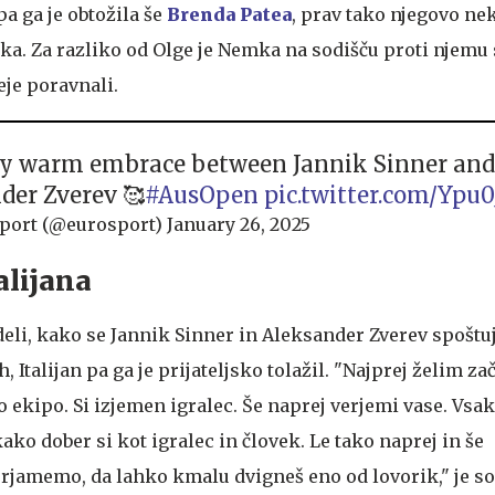
 pa ga je obtožila še
Brenda Patea
, prav tako njegovo ne
oka. Za razliko od Olge je Nemka na sodišču proti njemu
eje poravnali.
ly warm embrace between Jannik Sinner and
der Zverev 🥰
#AusOpen
pic.twitter.com/Yp
port (@eurosport)
January 26, 2025
alijana
eli, kako se Jannik Sinner in Aleksander Zverev spoštuje
, Italijan pa ga je prijateljsko tolažil. "Najprej želim zač
 ekipo. Si izjemen igralec. Še naprej verjemi vase. Vsak
kako dober si kot igralec in človek. Le tako naprej in še
verjamemo, da lahko kmalu dvigneš eno od lovorik," je s