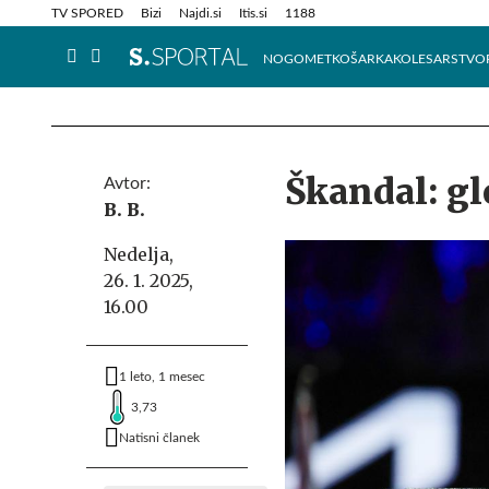
Info in obvestila
Tehnik
TV SPORED
Bizi
Najdi.si
Itis.si
1188
NOGOMET
KOŠARKA
KOLESARSTVO
Škandal: gl
Avtor:
B. B.
Nedelja,
26. 1. 2025,
16.00
1 leto, 1 mesec
3,73
Natisni članek