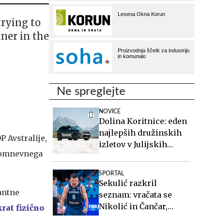
trying to
nner in the
Ne spreglejte
NOVICE
Dolina Koritnice: eden
najlepših družinskih
P Avstralije,
izletov v Julijskih
 domnevnega
Alpah
SPORTAL
Sekulić razkril
antne
seznam: vračata se
Nikolić in Čančar,
rat fizično