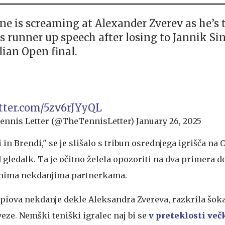
e is screaming at Alexander Zverev as he’s 
is runner up speech after losing to Jannik Si
lian Open final.
itter.com/5zv6rJYyQL
ennis Letter (@TheTennisLetter)
January 26, 2025
 in Brendi," se je slišalo s tribun osrednjega igrišča na O
d gledalk. Ta je očitno želela opozoriti na dva primera
jenima nekdanjima partnerkama.
arpiova nekdanje dekle Aleksandra Zvereva, razkrila šok
eze. Nemški teniški igralec naj bi se
v preteklosti večk