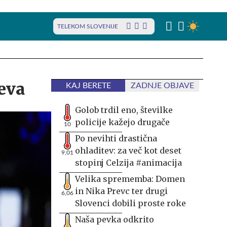
TELEKOM SLOVENIJE
eva
KAJ BERETE
ZADNJE OBJAVE
Golob trdil eno, številke
policije kažejo drugače
10
Po nevihti drastična
ohladitev: za več kot deset
9,01
stopinj Celzija #animacija
Velika sprememba: Domen
in Nika Prevc ter drugi
6,06
Slovenci dobili proste roke
Naša pevka odkrito