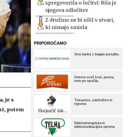
spregovorila o ločitvi: Bila je
5,65
njegova odločitev
Z družino ne bi silil v stvari,
ki nimajo smisla
5,52
, je s
st, potem