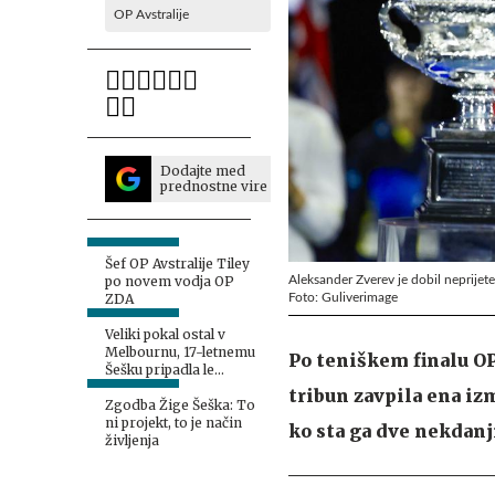
OP Avstralije
Dodajte med
prednostne vire
Šef OP Avstralije Tiley
Aleksander Zverev je dobil neprijet
po novem vodja OP
Foto: Guliverimage
ZDA
Veliki pokal ostal v
Melbournu, 17-letnemu
Po teniškem finalu OP
Šešku pripadla le
replika
tribun zavpila ena i
Zgodba Žige Šeška: To
ni projekt, to je način
ko sta ga dve nekdanji
življenja