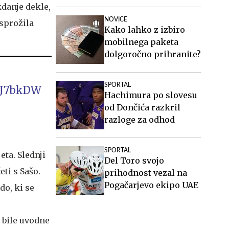
zraven zlata
kdanje dekle,
Joksimović in Bojović
NOVICE
 sprožila
Kako lahko z izbiro
mobilnega paketa
dolgoročno prihranite?
SPORTAL
u0J7bkDW
Hachimura po slovesu
od Dončića razkril
razloge za odhod
SPORTAL
ta. Slednji
Del Toro svojo
eti s Sašo.
prihodnost vezal na
Pogačarjevo ekipo UAE
do, ki se
o bile uvodne