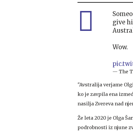
Someon
give h
Austra
Wow.
pic.tw
— The T
"Avstralija verjame Olgi
ko je zavpila ena izme
nasilja Zvereva nad n
Že leta 2020 je Olga Š
podrobnosti iz njune zv