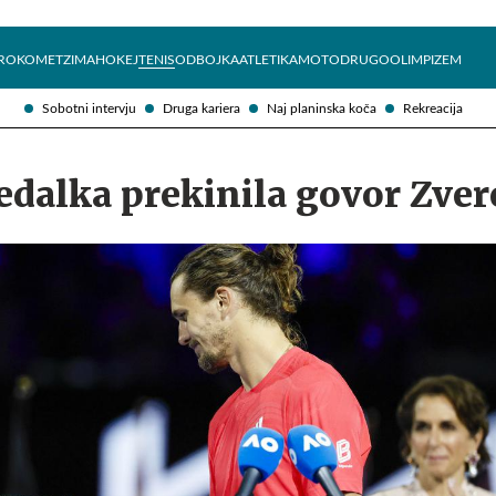
Želite prejemati e-novice?
Uživajmo pametno
ROKOMET
ZIMA
HOKEJ
TENIS
ODBOJKA
ATLETIKA
MOTO
DRUGO
OLIMPIZEM
Sobotni intervju
Druga kariera
Naj planinska koča
Rekreacija
edalka prekinila govor Zver