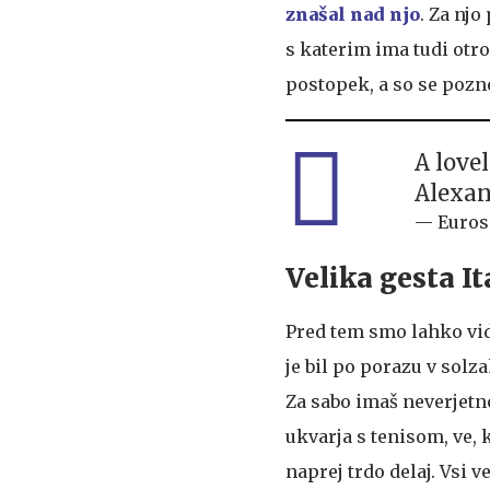
znašal nad njo
. Za njo
s katerim ima tudi otr
postopek, a so se pozn
A love
Alexan
— Euros
Velika gesta It
Pred tem smo lahko vid
je bil po porazu v solzah
Za sabo imaš neverjetno
ukvarja s tenisom, ve, 
naprej trdo delaj. Vsi 