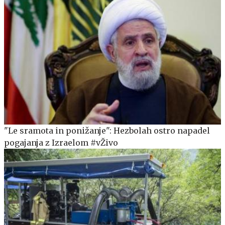
"Le sramota in ponižanje": Hezbolah ostro napadel
pogajanja z Izraelom #vŽivo