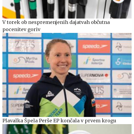
V torek ob nespremenjenih dajatvah občutna
pocenitev goriv
Plavalka Špela Perše EP končala v prvem krogu