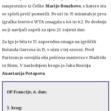
nasprotnico iz Češke
Marijo Bouzkovo
, s katero sta
se sploh prvič pomerili. Po uri in 35 minutah je prva
igralka lestvice WTA zmagala s 6:4 in 6:2. Po dvoboju
so ji navijači zapeli za njen 23. rojstni dan.
Za Igo je bila to 17. zaporedna zmaga na igriščih
Rolanda Garrosa in 15. v nizu v tej sezoni. Pred
Parizom je osvojila oba peščena mastersa v Madridu
in Rimu. V naslednjem krogu jo čaka Rusinja
Anastazija Potapova
.
OP Francije, 6. dan:
3. krog: