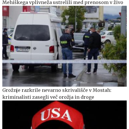
Mehiškega vplivneža ustrelili med prenosom v živo
Grožnje razkrile nevarno skrivališče v Mostah:
kriminalisti zasegli več orožja in droge