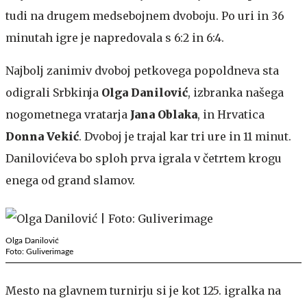
tudi na drugem medsebojnem dvoboju. Po uri in 36
minutah igre je napredovala s 6:2 in 6:4.
Najbolj zanimiv dvoboj petkovega popoldneva sta
odigrali Srbkinja
Olga Danilović
, izbranka našega
nogometnega vratarja
Jana Oblaka
, in Hrvatica
Donna Vekić
. Dvoboj je trajal kar tri ure in 11 minut.
Danilovićeva bo sploh prva igrala v četrtem krogu
enega od grand slamov.
Olga Danilović
Foto: Guliverimage
Mesto na glavnem turnirju si je kot 125. igralka na