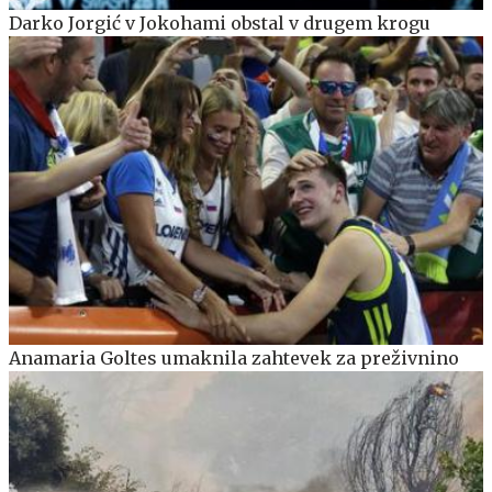
Darko Jorgić v Jokohami obstal v drugem krogu
Anamaria Goltes umaknila zahtevek za preživnino