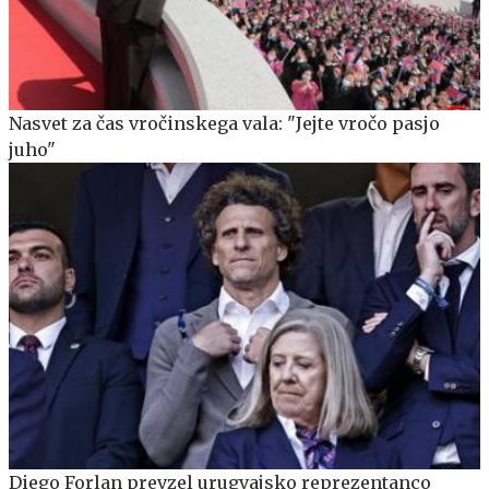
Nasvet za čas vročinskega vala: "Jejte vročo pasjo
juho"
Diego Forlan prevzel urugvajsko reprezentanco