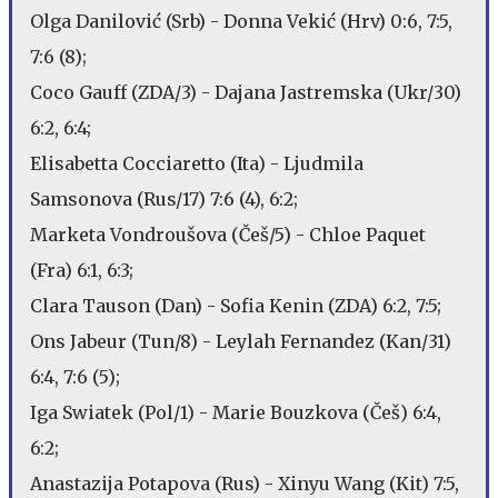
Olga Danilović (Srb) - Donna Vekić (Hrv) 0:6, 7:5,
7:6 (8);
Coco Gauff (ZDA/3) - Dajana Jastremska (Ukr/30)
6:2, 6:4;
Elisabetta Cocciaretto (Ita) - Ljudmila
Samsonova (Rus/17) 7:6 (4), 6:2;
Marketa Vondroušova (Češ/5) - Chloe Paquet
(Fra) 6:1, 6:3;
Clara Tauson (Dan) - Sofia Kenin (ZDA) 6:2, 7:5;
Ons Jabeur (Tun/8) - Leylah Fernandez (Kan/31)
6:4, 7:6 (5);
Iga Swiatek (Pol/1) - Marie Bouzkova (Češ) 6:4,
6:2;
Anastazija Potapova (Rus) - Xinyu Wang (Kit) 7:5,