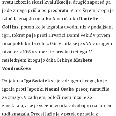
svetu izborila skozi kvalifikacije, drugič zapored pa
je do zmage prišla po preobratu. V prejšnjem krogu je
izločila enajsto nosilko Američanko
Danielle
Collins
, potem ko je izgubila uvodni niz v podaljšani
igri, tokrat pa je proti Hrvatici Donni Vekić v prvem
nizu pokleknila celo z 0:6. Vrnila se je s 7:5 v drugem
nizu ter z 10:8 v super tie-breaku tretjega. V
naslednjem krogu jo čaka Čehinja
Marketa
Vondroušova
.
Poljakinja
Iga Swiatek
se je v drugem krogu, ko je
igrala proti Japonki
Naomi Osaka
, precej namučila
za zmago. V zadnjem, odločilnem nizu je že
zaostajala, a se je vseeno vrnila v dvoboj in na koncu
tudi zmagala. Precej lažje je v petek opravila z