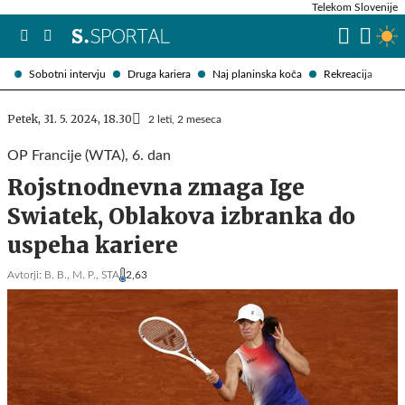
Telekom Slovenije
Sobotni intervju
Druga kariera
Naj planinska koča
Rekreacija
Petek, 31. 5. 2024, 18.30
2 leti, 2 meseca
OP Francije (WTA), 6. dan
Rojstnodnevna zmaga Ige
Swiatek, Oblakova izbranka do
uspeha kariere
Avtorji:
B. B.,
M. P.,
STA
2,63