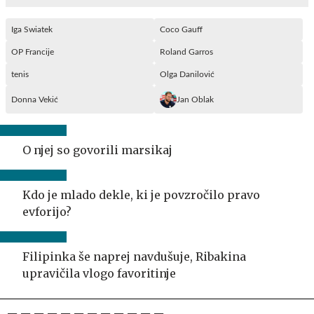
Iga Swiatek
Coco Gauff
OP Francije
Roland Garros
tenis
Olga Danilović
Donna Vekić
Jan Oblak
O njej so govorili marsikaj
Kdo je mlado dekle, ki je povzročilo pravo
evforijo?
Filipinka še naprej navdušuje, Ribakina
upravičila vlogo favoritinje