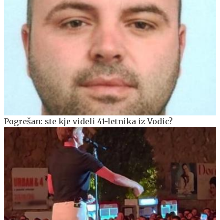
Pogrešan: ste kje videli 41-letnika iz Vodic?