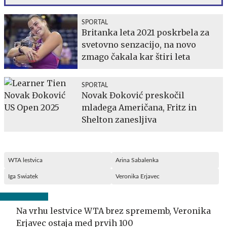
SPORTAL
Britanka leta 2021 poskrbela za
svetovno senzacijo, na novo
zmago čakala kar štiri leta
SPORTAL
Novak Đoković preskočil
mladega Američana, Fritz in
Shelton zanesljiva
WTA lestvica
Arina Sabalenka
Iga Swiatek
Veronika Erjavec
Na vrhu lestvice WTA brez sprememb, Veronika
Erjavec ostaja med prvih 100