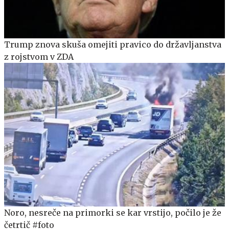
Trump znova skuša omejiti pravico do državljanstva
z rojstvom v ZDA
Noro, nesreče na primorki se kar vrstijo, počilo je že
četrtič #foto