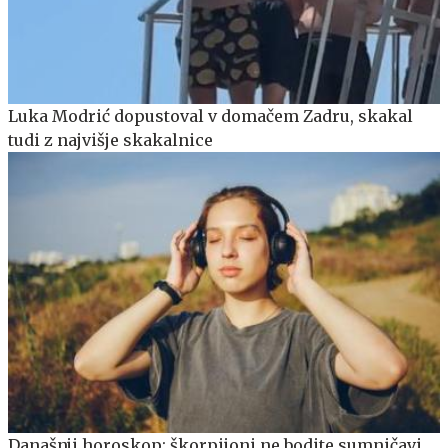
Luka Modrić dopustoval v domačem Zadru, skakal
tudi z najvišje skakalnice
Današnji horoskop: škorpijoni ne bodite sumničavi,