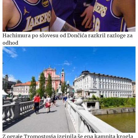
Hachimura po slovesu od Dončića razkril razloge za
odhod
Z ograje Tromostovja izginila še ena kamnita krogla