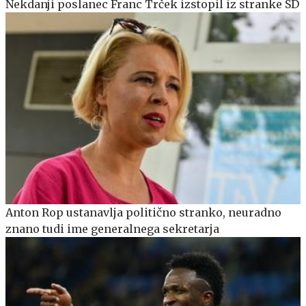
Nekdanji poslanec Franc Trček izstopil iz stranke SD
Anton Rop ustanavlja politično stranko, neuradno
znano tudi ime generalnega sekretarja