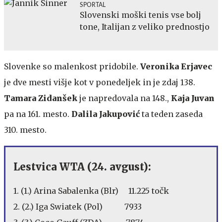
SPORTAL
Slovenski moški tenis vse bolj
tone, Italijan z veliko prednostjo
Slovenke so malenkost pridobile.
Veronika Erjavec
je dve mesti višje kot v ponedeljek in je zdaj 138.
Tamara Zidanšek
je napredovala na 148.,
Kaja Juvan
pa na 161. mesto.
Dalila Jakupović
ta teden zaseda
310. mesto.
Lestvica WTA (24. avgust):
1. (1.) Arina Sabalenka (Blr) 11.225 točk
2. (2.) Iga Swiatek (Pol) 7933