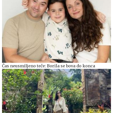
Čas neusmiljeno teče: Borila se bova do konca