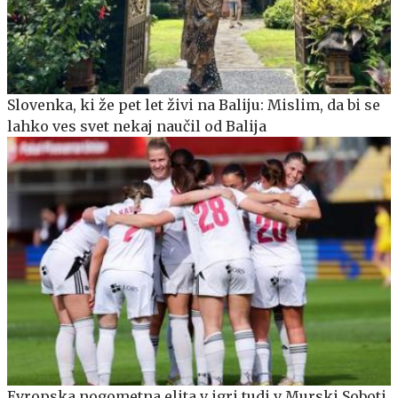
Slovenka, ki že pet let živi na Baliju: Mislim, da bi se
lahko ves svet nekaj naučil od Balija
Evropska nogometna elita v igri tudi v Murski Soboti