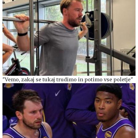
"Vemo, zakaj se tukaj trudimo in potimo vse poletje"