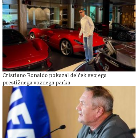
Cristiano Ronaldo pokazal delček svojega
prestižnega voznega parka