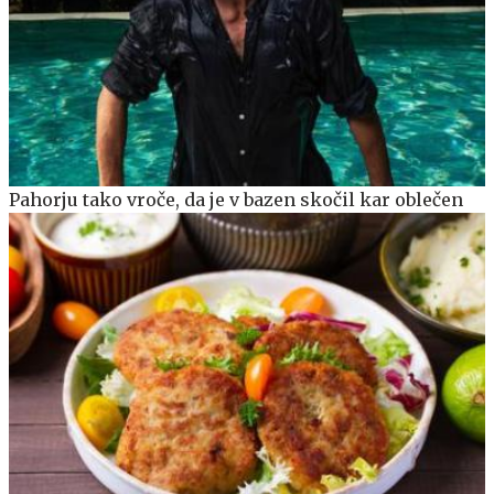
Pahorju tako vroče, da je v bazen skočil kar oblečen