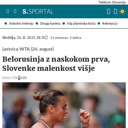
Telekom Slovenije
Sobotni intervju
Druga kariera
Naj planinska koča
Rekreacija
Nedelja, 24. 8. 2025, 18.35
11 mesecev, 2 tedna
Lestvica WTA (24. avgust)
Belorusinja z naskokom prva,
Slovenke malenkost višje
Avtor:
STA
0,01