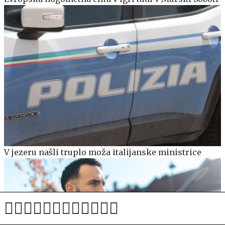
V jezeru našli truplo moža italijanske ministrice