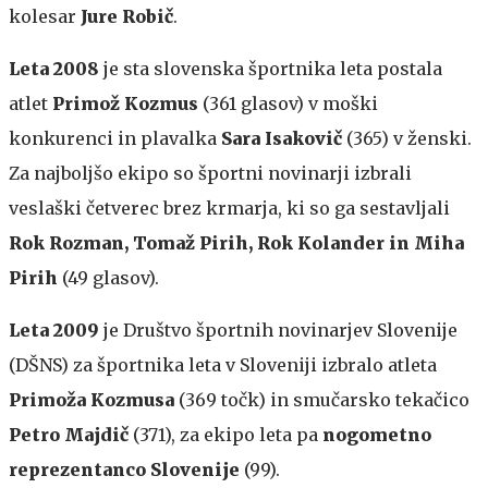
kolesar
Jure Robič
.
Leta 2008
je sta slovenska športnika leta postala
atlet
Primož Kozmus
(361 glasov) v moški
konkurenci in plavalka
Sara Isakovič
(365) v ženski.
Za najboljšo ekipo so športni novinarji izbrali
veslaški četverec brez krmarja, ki so ga sestavljali
Rok Rozman, Tomaž Pirih, Rok Kolander in Miha
Pirih
(49 glasov).
Leta 2009
je Društvo športnih novinarjev Slovenije
(DŠNS) za športnika leta v Sloveniji izbralo atleta
Primoža Kozmusa
(369 točk) in smučarsko tekačico
Petro Majdič
(371), za ekipo leta pa
nogometno
reprezentanco Slovenije
(99).