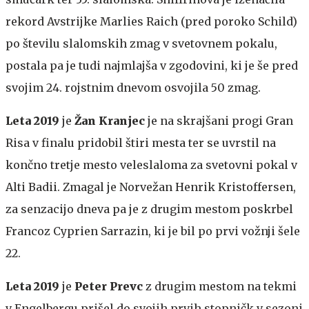
rekord Avstrijke Marlies Raich (pred poroko Schild)
po številu slalomskih zmag v svetovnem pokalu,
postala pa je tudi najmlajša v zgodovini, ki je še pred
svojim 24. rojstnim dnevom osvojila 50 zmag.
Leta 2019
je
Žan Kranjec
je na skrajšani progi Gran
Risa v finalu pridobil štiri mesta ter se uvrstil na
končno tretje mesto veleslaloma za svetovni pokal v
Alti Badii. Zmagal je Norvežan Henrik Kristoffersen,
za senzacijo dneva pa je z drugim mestom poskrbel
Francoz Cyprien Sarrazin, ki je bil po prvi vožnji šele
22.
Leta 2019
je
Peter Prevc
z drugim mestom na tekmi
v Engelbergu prišel do svojih prvih stopničk v sezoni