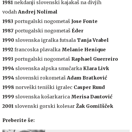
1981
nekdanji slovenski
kajakaš na divjih
vodah
Andrej Nolimal
1983
portugalski nogometaš
Jose Fonte
1987
portugalski nogometaš
Éder
1990
slovenska igralka futsala
Tanja Vrabel
1992
francoska plavalka
Melanie Henique
1993
portugalski nogometaš
Raphael Guerreiro
1994
slovenska alpska smučarka
Klara Livk
1994
slovenski rokometaš
Adam Bratković
1998
norveški teniški igralec
Casper Ruud
1999
slovenska košarkarica
Merisa Dautović
2001
slovenski gorski kolesar
Žak Gomilšček
Preberite še: