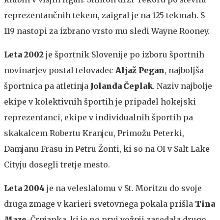
reprezentančnih tekem, zaigral je na 125 tekmah. S
119 nastopi za izbrano vrsto mu sledi Wayne Rooney.
Leta 2002
je športnik Slovenije po izboru športnih
novinarjev postal telovadec
Aljaž Pegan
, najboljša
športnica pa atletinja
Jolanda Čeplak
. Naziv najbolje
ekipe v kolektivnih športih je pripadel hokejski
reprezentanci, ekipe v individualnih športih pa
skakalcem Robertu Kranjcu, Primožu Peterki,
Damjanu Frasu in Petru Žonti, ki so na OI v Salt Lake
Cityju dosegli tretje mesto.
Leta 2004
je na veleslalomu v St. Moritzu do svoje
druga zmage v karieri svetovnega pokala prišla
Tina
Maze
. Črnjanka, ki je po prvi vožnji zasedala drugo