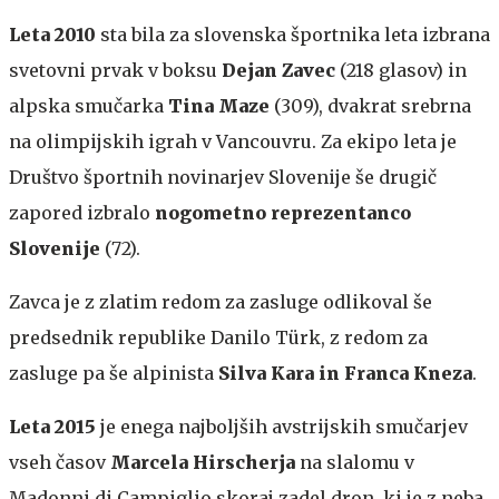
Leta 2010
sta bila za slovenska športnika leta izbrana
svetovni prvak v boksu
Dejan Zavec
(218 glasov) in
alpska smučarka
Tina Maze
(309), dvakrat srebrna
na olimpijskih igrah v Vancouvru. Za ekipo leta je
Društvo športnih novinarjev Slovenije še drugič
zapored izbralo
nogometno reprezentanco
Slovenije
(72).
Zavca je z zlatim redom za zasluge odlikoval še
predsednik republike Danilo Türk, z redom za
zasluge pa še alpinista
Silva Kara in Franca Kneza
.
Leta 2015
je enega najboljših avstrijskih smučarjev
vseh časov
Marcela Hirscherja
na slalomu v
Madonni di Campiglio skoraj zadel dron, ki je z neba