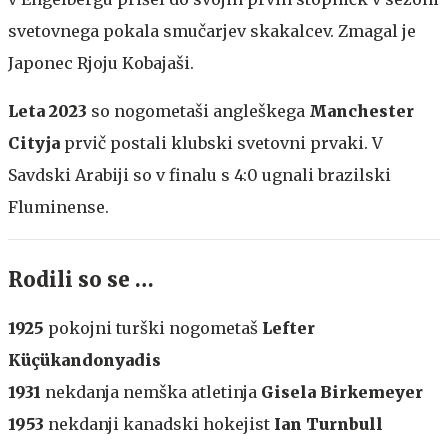
svetovnega pokala smučarjev skakalcev. Zmagal je
Japonec Rjoju Kobajaši.
Leta 2023
so nogometaši angleškega
Manchester
Cityja
prvič postali klubski svetovni prvaki. V
Savdski Arabiji so v finalu s 4:0 ugnali brazilski
Fluminense.
Rodili so se …
1925
pokojni turški nogometaš
Lefter
Küçükandonyadis
1931
nekdanja nemška atletinja
Gisela Birkemeyer
1953
nekdanji kanadski hokejist
Ian Turnbull