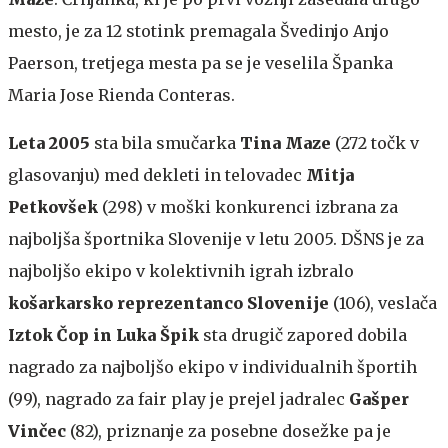
mesto, je za 12 stotink premagala Švedinjo Anjo
Paerson, tretjega mesta pa se je veselila Španka
Maria Jose Rienda Conteras.
Leta 2005
sta bila smučarka
Tina Maze
(272 točk v
glasovanju) med dekleti in telovadec
Mitja
Petkovšek
(298) v moški konkurenci izbrana za
najboljša športnika Slovenije v letu 2005. DŠNS je za
najboljšo ekipo v kolektivnih igrah izbralo
košarkarsko reprezentanco Slovenije
(106), veslača
Iztok Čop in Luka Špik
sta drugič zapored dobila
nagrado za najboljšo ekipo v individualnih športih
(99), nagrado za fair play je prejel jadralec
Gašper
Vinčec
(82), priznanje za posebne dosežke pa je