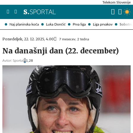
Telekom Slovenije
Naj planinska koča
Luka Dončić
Prva liga
Liga prvakov
Sobotni 
Ponedeljek, 22. 12. 2025, 4.00
7 mesecev, 2 tedna
Na današnji dan (22. december)
Avtor:
Sportal
1,28