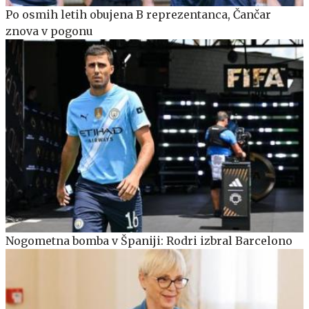
Po osmih letih obujena B reprezentanca, Čančar
znova v pogonu
Nogometna bomba v Španiji: Rodri izbral Barcelono