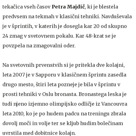
tekačica vseh časov
Petra Majdič
, ki je blestela
predvsem na tekmah v klasični tehniki. Navduševala
je v šprintih, v katerih je dosegla kar 20 od skupno
24 zmag v svetovnem pokalu. Kar 48-krat se je
povzpela na zmagovalni oder.
Na svetovnih prvenstvih si je pritekla dve kolajni,
leta 2007 je v Sapporu v klasičnem šprintu zasedla
drugo mesto, štiri leta pozneje je bila v šprintu v
prosti tehniki v Oslu bronasta. Bronastega leska je
tudi njeno izjemno olimpijsko odličje iz Vancouvra
leta 2010, ko je po hudem padcu na treningu zbrala
dovolj moči in volje ter se kljub hudim bolečinam
uvrstila med dobitnice kolajn.