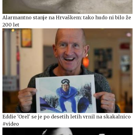
Alarmantno stanje na Hrvaškem: tako hudo ni bilo že
200 let
Eddie 'Orel' se je po desetih letih vrnil na skakalnico
#video