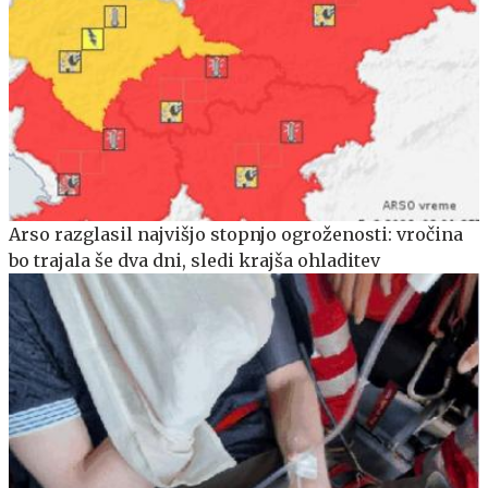
Arso razglasil najvišjo stopnjo ogroženosti: vročina
bo trajala še dva dni, sledi krajša ohladitev