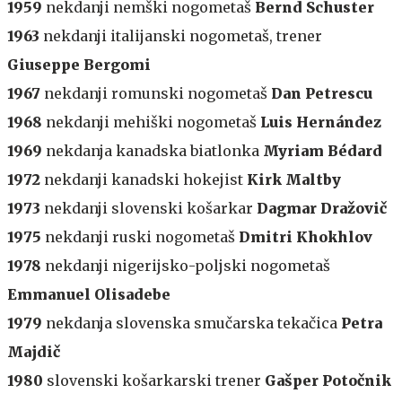
1959
nekdanji nemški nogometaš
Bernd Schuster
1963
nekdanji italijanski nogometaš, trener
Giuseppe Bergomi
1967
nekdanji romunski nogometaš
Dan Petrescu
1968
nekdanji mehiški nogometaš
Luis Hernández
1969
nekdanja kanadska biatlonka
Myriam Bédard
1972
nekdanji kanadski hokejist
Kirk Maltby
1973
nekdanji slovenski košarkar
Dagmar Dražovič
1975
nekdanji ruski nogometaš
Dmitri Khokhlov
1978
nekdanji nigerijsko-poljski nogometaš
Emmanuel Olisadebe
1979
nekdanja slovenska smučarska tekačica
Petra
Majdič
1980
slovenski košarkarski trener
Gašper Potočnik