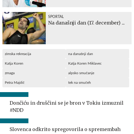
SPORTAL
Na današnji dan (17. december) ...
zimska rekreacija
na današnji dan
Katja Koren
Katja Koren Miklavec
zmaga
alpsko smučanje
Petra Majdič
tek na smučeh
Dončiću in druščini se je bron v Tokiu izmuznil
#NDD
Slovenca odkrito spregovorila o spremembah