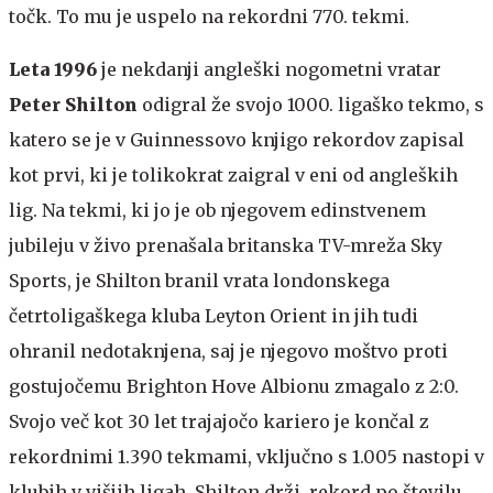
točk. To mu je uspelo na rekordni 770. tekmi.
Leta 1996
je nekdanji angleški nogometni vratar
Peter Shilton
odigral že svojo 1000. ligaško tekmo, s
katero se je v Guinnessovo knjigo rekordov zapisal
kot prvi, ki je tolikokrat zaigral v eni od angleških
lig. Na tekmi, ki jo je ob njegovem edinstvenem
jubileju v živo prenašala britanska TV-mreža Sky
Sports, je Shilton branil vrata londonskega
četrtoligaškega kluba Leyton Orient in jih tudi
ohranil nedotaknjena, saj je njegovo moštvo proti
gostujočemu Brighton Hove Albionu zmagalo z 2:0.
Svojo več kot 30 let trajajočo kariero je končal z
rekordnimi 1.390 tekmami, vključno s 1.005 nastopi v
klubih v višjih ligah. Shilton drži rekord po številu