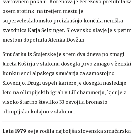
svetovnem pokalu. Korenova je Perezovo prehitela za
osem stotink, na tretjem mestu je
superveleslalomsko preizkušnjo končala nemška
zvezdnica Katja Seizinger. Slovensko slavje je s petim
mestom dopolnila Alenka Dovžan.
Smučarka iz Štajerske je s tem dva dneva po zmagi
Jureta Koširja v slalomu dosegla prvo zmago v ženski
konkurenci alpskega smučanja za samostojno
Slovenijo. Drugi uspeh kariere je dosegla naslednje
leto na olimpijskih igrah v Lillehammerju, kjer je z
visoko štartno številko 33 osvojila bronasto
olimpijsko kolajno v slalomu.
Leta 1979
se je rodila najboljša slovenska smučarska