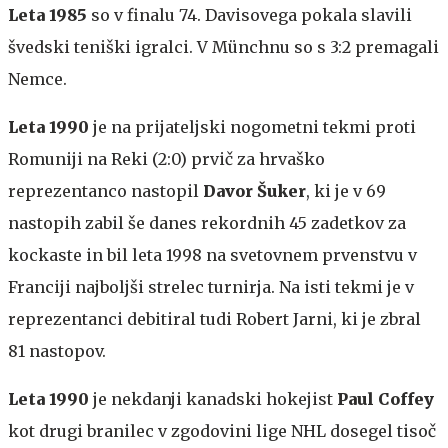
Leta 1985
so v finalu 74. Davisovega pokala slavili
švedski teniški igralci. V Münchnu so s 3:2 premagali
Nemce.
Leta 1990
je na prijateljski nogometni tekmi proti
Romuniji na Reki (2:0) prvič za hrvaško
reprezentanco nastopil
Davor Šuker
, ki je v 69
nastopih zabil še danes rekordnih 45 zadetkov za
kockaste in bil leta 1998 na svetovnem prvenstvu v
Franciji najboljši strelec turnirja. Na isti tekmi je v
reprezentanci debitiral tudi Robert Jarni, ki je zbral
81 nastopov.
Leta 1990
je nekdanji kanadski hokejist
Paul Coffey
kot drugi branilec v zgodovini lige NHL dosegel tisoč