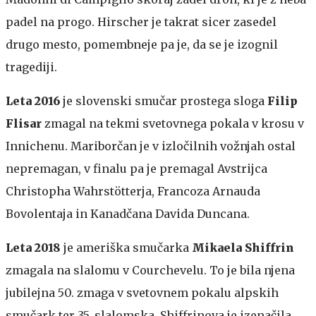
padel na progo. Hirscher je takrat sicer zasedel
drugo mesto, pomembneje pa je, da se je izognil
tragediji.
Leta 2016
je slovenski smučar prostega sloga
Filip
Flisar
zmagal na tekmi svetovnega pokala v krosu v
Innichenu. Mariborčan je v izločilnih vožnjah ostal
nepremagan, v finalu pa je premagal Avstrijca
Christopha Wahrstötterja, Francoza Arnauda
Bovolentaja in Kanadčana Davida Duncana.
Leta 2018
je ameriška smučarka
Mikaela Shiffrin
zmagala na slalomu v Courchevelu. To je bila njena
jubilejna 50. zmaga v svetovnem pokalu alpskih
smučark ter 35. slalomska. Shiffrinova je izenačila