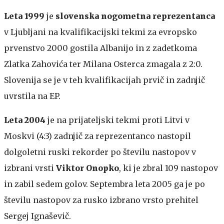
Leta 1999
je
slovenska nogometna reprezentanca
v Ljubljani na kvalifikacijski tekmi za evropsko
prvenstvo 2000 gostila Albanijo in z zadetkoma
Zlatka Zahovića ter Milana Osterca zmagala z 2:0.
Slovenija se je v teh kvalifikacijah prvič in zadnjič
uvrstila na EP.
Leta 2004
je na prijateljski tekmi proti Litvi v
Moskvi (4:3) zadnjič za reprezentanco nastopil
dolgoletni ruski rekorder po številu nastopov v
izbrani vrsti
Viktor Onopko
, ki je zbral 109 nastopov
in zabil sedem golov. Septembra leta 2005 ga je po
številu nastopov za rusko izbrano vrsto prehitel
Sergej Ignaševič.