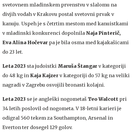
svetovnem mladinskem prvenstvu v slalomu na
divjih vodah v Krakovu postal svetovni prvak v
kanuju. Uspeh je s četrtim mestom med kanuistkami
v mladinski konkurenci dopolnila
Naja Pinterič,
Eva Alina Hočevar
pa je bila osma med kajakašicami
do 23 let.
Leta 2023
sta judoistki
Maruša Štangar
v kategoriji
do 48 kg in
Kaja Kajzer
v kategoriji do 57 kg na veliki
nagradi v Zagrebu osvojili bronasti kolajni.
Leta 2023
se je angleški nogometaš
Teo Walcott
pri
34 letih poslovil od nogometa. V 18-letni karieri je
odigral 560 tekem za Southampton, Arsenal in
Everton ter dosegel 129 golov.