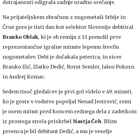
dotrajanosti odigrala zadnje uradno srečanje.
Na prijateljskem obračunu z nogometaši Srbije in
Črne gore je tisti dan kot selektor Slovenije debitiral
Branko Oblak
, ki je ob remiju z 1:1 ponudil prve
reprezentančne igralne minute lepemu številu
nogometašev. Debi je dočakala peterica, in sicer
Branko Ilić, Zlatko Dedić, Borut Semler, Jalen Pokorn
in Andrej Komac.
Sedem tisoč gledalcev je prvi gol videlo v 49. minuti,
ko je goste v vodstvo popeljal Nenad Jestrović, remi
je osem minut pred koncem rednega dela z zadetkom
iz prostega strela priskrbel
Nastja Čeh
. Blizu
prvenca je bil debitant Dedić, a mu je veselje