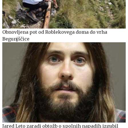
Obnovljena pot od Roblekovega doma do vrha
Begunjščice
Jared Leto zaradi obtožb o spolnih napadih izgubil