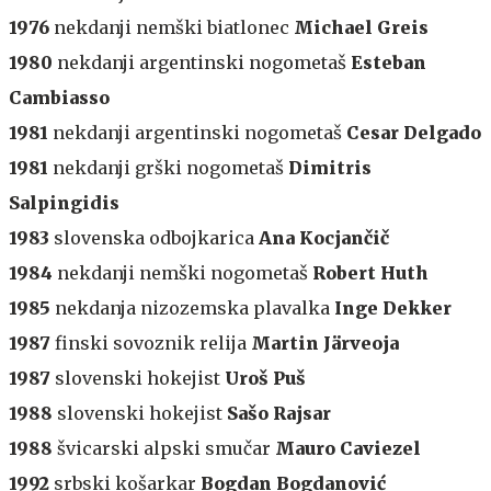
1976
nekdanji nemški biatlonec
Michael Greis
1980
nekdanji argentinski nogometaš
Esteban
Cambiasso
1981
nekdanji argentinski nogometaš
Cesar Delgado
1981
nekdanji grški nogometaš
Dimitris
Salpingidis
1983
slovenska odbojkarica
Ana Kocjančič
1984
nekdanji nemški nogometaš
Robert Huth
1985
nekdanja nizozemska plavalka
Inge Dekker
1987
finski sovoznik relija
Martin Järveoja
1987
slovenski hokejist
Uroš Puš
1988
slovenski hokejist
Sašo Rajsar
1988
švicarski alpski smučar
Mauro Caviezel
1992
srbski košarkar
Bogdan Bogdanović