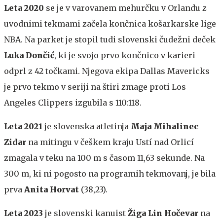
Leta 2020
se je v varovanem mehurčku v Orlandu z
uvodnimi tekmami začela končnica košarkarske lige
NBA. Na parket je stopil tudi slovenski čudežni deček
Luka Dončić
, ki je svojo prvo končnico v karieri
odprl z 42 točkami. Njegova ekipa Dallas Mavericks
je prvo tekmo v seriji na štiri zmage proti Los
Angeles Clippers izgubila s 110:118.
Leta 2021
je slovenska atletinja
Maja Mihalinec
Zidar
na mitingu v češkem kraju Ustí nad Orlicí
zmagala v teku na 100 m s časom 11,63 sekunde. Na
300 m, ki ni pogosto na programih tekmovanj, je bila
prva
Anita Horvat
(38,23).
Leta 2023
je slovenski kanuist
Žiga Lin Hočevar
na