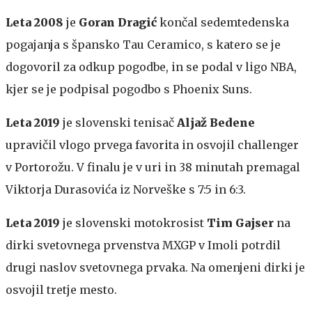
Leta 2008
je
Goran Dragić
končal sedemtedenska
pogajanja s špansko Tau Ceramico, s katero se je
dogovoril za odkup pogodbe, in se podal v ligo NBA,
kjer se je podpisal pogodbo s Phoenix Suns.
Leta 2019
je slovenski tenisač
Aljaž Bedene
upravičil vlogo prvega favorita in osvojil challenger
v Portorožu. V finalu je v uri in 38 minutah premagal
Viktorja Durasovića iz Norveške s 7:5 in 6:3.
Leta 2019
je slovenski motokrosist
Tim Gajser
na
dirki svetovnega prvenstva MXGP v Imoli potrdil
drugi naslov svetovnega prvaka. Na omenjeni dirki je
osvojil tretje mesto.