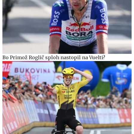
Bo Primož Roglič sploh nastopil na Vuelti?