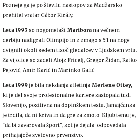
Pozneje ga je po številu nastopov za Madžarsko
prehitel vratar Gábor Király.
Leta 1995
so nogometaši
Maribora
na večnem
derbiju nadigrali Olimpijo in z zmago s 5:1 na noge
dvignili okoli sedem tisoč gledalcev v Ljudskem vrtu.
Za vijolice so zadeli Alojz Fricelj, Gregor Židan, Ratko
Pejović, Amir Karić in Marinko Galić.
Leta 1999
je bila nekdanja atletinja
Merlene Ottey,
ki je del svoje profesionalne kariere zastopala tudi
Slovenijo, pozitivna na dopinškem testu. Jamajčanka
je trdila, da ni kriva in da gre za zmoto. Kljub temu je,
"da bi zavarovala šport", kot je dejala, odpovedala
prihajajoče svetovno prvenstvo.