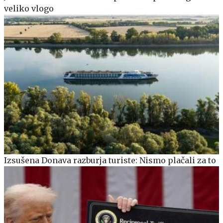
veliko vlogo
Izsušena Donava razburja turiste: Nismo plačali za to