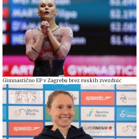
Gimnastično EP v Zagrebu brez ruskih zvezdnic