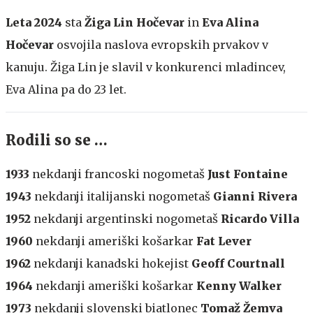
Leta 2024
sta
Žiga Lin Hočevar
in
Eva Alina
Hočevar
osvojila naslova evropskih prvakov v
kanuju. Žiga Lin je slavil v konkurenci mladincev,
Eva Alina pa do 23 let.
Rodili so se …
1933
nekdanji francoski nogometaš
Just Fontaine
1943
nekdanji italijanski nogometaš
Gianni Rivera
1952
nekdanji argentinski nogometaš
Ricardo Villa
1960
nekdanji ameriški košarkar
Fat Lever
1962
nekdanji kanadski hokejist
Geoff Courtnall
1964
nekdanji ameriški košarkar
Kenny Walker
1973
nekdanji slovenski biatlonec
Tomaž Žemva