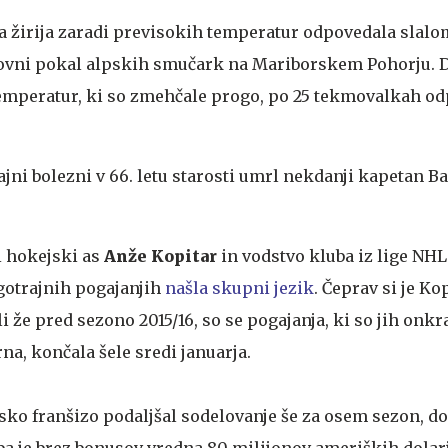
a žirija zaradi previsokih temperatur odpovedala slal
ovni pokal alpskih smučark na Mariborskem Pohorju. D
temperatur, ki so zmehčale progo, po 25 tekmovalkah o
ajni bolezni v 66. letu starosti umrl nekdanji kapetan B
i hokejski as
Anže Kopitar
in vodstvo kluba iz lige NH
otrajnih pogajanjih
našla skupni jezik
. Čeprav si je Kop
i že pred sezono 2015/16, so se pogajanja, ki so jih onkr
rna, končala šele sredi januarja.
jsko franšizo podaljšal sodelovanje še za osem sezon, d
ba je brez bonusov vredna 80 milijonov ameriških dolar