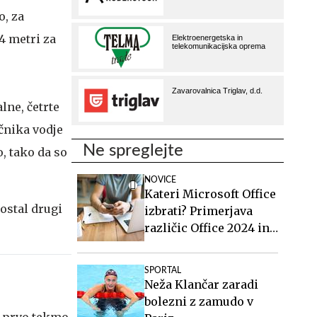
o, za
4 metri za
lne, četrte
očnika vodje
Ne spreglejte
, tako da so
NOVICE
Kateri Microsoft Office
postal drugi
izbrati? Primerjava
različic Office 2024 in
Office 2021.
SPORTAL
Neža Klančar zaradi
bolezni z zamudo v
 prvo tekmo