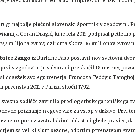
drugi najbolje plačani slovenski športnik v zgodovini. Pr
iamija Goran Dragić, ki je leta 2015 podpisal petletno
79,7 milijona evrov) oziroma skoraj 16 milijonov evrov 
brice Zango
iz Burkine Faso postavil nov svetovni dvo
 prvi v zgodovini je v dvorani preskočil 18 metrov, pov
jšal dosežek svojega trenerja, Francoza Teddyja Tamghoja
rvenstvu 2011 v Parizu skočil 17,92.
o zvezno sodišče zavrnilo predlog srbskega teniškega z
novno priznanje njegove vize za vstop v državo. Prvi te
nevnem sporu z avstralskimi oblastmi glede pravice, da 
irjem za veliki slam sezone, odprtim prvenstvom Avstra