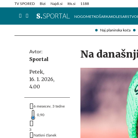
Info in obvestila
Tehnik
TV SPORED
Bizi
Najdi.si
Itis.si
1188
NOGOMET
KOŠARKA
KOLESARSTVO
Naj planinska koča
Na današnji 
Avtor:
Sportal
Petek,
16. 1. 2026,
4.00
6 mesecev, 3 tedne
0,90
3
Natisni članek