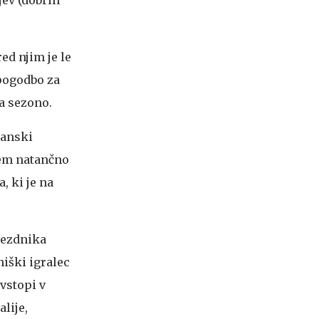
ed njim je le
 pogodbo za
na sezono.
ranski
sem natančno
, ki je na
vezdnika
niški igralec
vstopi v
lije,