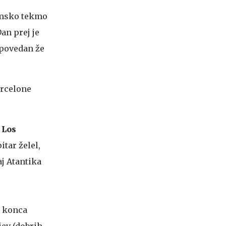
omsko tekmo
an prej je
dpovedan že
arcelone
L
Los
itar želel,
aj Atantika
o konca
jev (dobrih