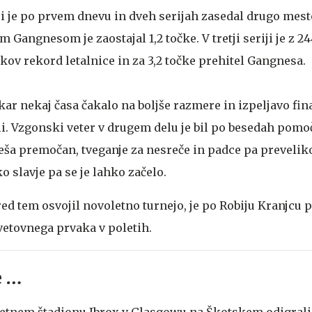
si je po prvem dnevu in dveh serijah zasedal drugo mest
ngnesom je zaostajal 1,2 točke. V tretji seriji je z 24
tkov rekord letalnice in za 3,2 točke prehitel Gangnesa.
ar nekaj časa čakalo na boljše razmere in izpeljavo fina
ali. Vzgonski veter v drugem delu je bil po besedah pom
a premočan, tveganje za nesreče in padce pa preveliko
o slavje pa se je lahko začelo.
pred tem osvojil novoletno turnejo, je po Robiju Kranjcu 
etovnega prvaka v poletih.
e …
tnem štadionu Ibrox v Glasgowu na Škotskem odigrali