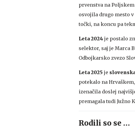
prvenstva na Poljskem i
osvojila drugo mesto v
točki, na koncu pa te
Leta 2024
je postalo z
selektor, saj je Marca 
Odbojkarsko zvezo Slov
Leta 2025
je
slovensk
potekalo na Hrvaškem, 
izenačila doslej najviš
premagala tudi Južno Ko
Rodili so se …