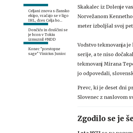
Skakalec iz Dolenje va
Celjani znova s člansko
Norvežanom Kennethom Ga
ekipo, vračajo se v ligo
IHL, dres Celja bo
meter izboljšal svoj pe
oblekel tudi Miha Zajc
Dončiću in druščini se
je bron v Tokiu
izmuznil #NDD
Vodstvo tekmovanja je k
Konec "prestopne
serije, a te niso dočak
sage" Vinicius Junior
tekmovanj Mirana Tepeš
jo odpovedali, slovensk
Prevc, ki je deset dni 
Slovenec z naslovom sv
Zgodilo se je š
Leta 1973
so na nogome