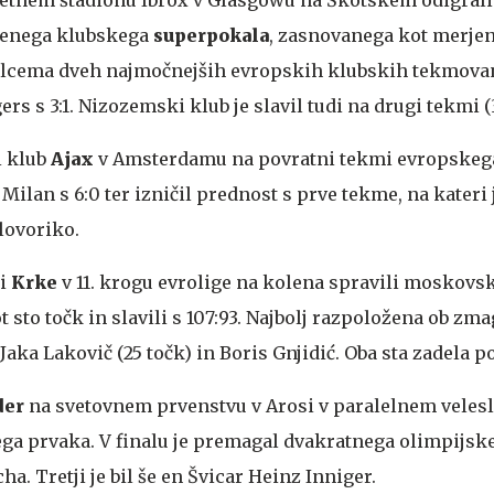
jenega klubskega
superpokala
, zasnovanega kot merje
cema dveh najmočnejših evropskih klubskih tekmovanj
 s 3:1. Nizozemski klub je slavil tudi na drugi tekmi (3
 klub
Ajax
v Amsterdamu na povratni tekmi evropskeg
lan s 6:0 ter izničil prednost s prve tekme, na kateri 
 lovoriko.
i
Krke
v 11. krogu evrolige na kolena spravili moskovs
 sto točk in slavili s 107:93. Najbolj razpoložena ob zma
aka Lakovič (25 točk) in Boris Gnjidić. Oba sta zadela po
der
na svetovnem prvenstvu v Arosi v paralelnem veles
ega prvaka. V finalu je premagal dvakratnega olimpijsk
a. Tretji je bil še en Švicar Heinz Inniger.