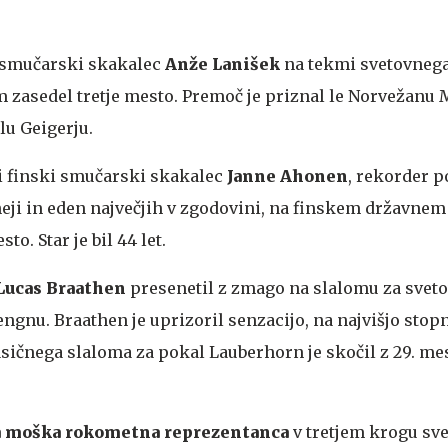
 smučarski skakalec
Anže Lanišek
na tekmi svetovnega
zasedel tretje mesto. Premoč je priznal le Norvežanu 
u Geigerju.
i finski smučarski skakalec
Janne Ahonen
, rekorder p
eji in eden največjih v zgodovini, na finskem državnem
sto. Star je bil 44 let.
Lucas Braathen
presenetil z zmago na slalomu za svet
ngnu. Braathen je uprizoril senzacijo, na najvišjo stop
ičnega slaloma za pokal Lauberhorn je skočil z 29. mes
a moška rokometna reprezentanca
v tretjem krogu sv