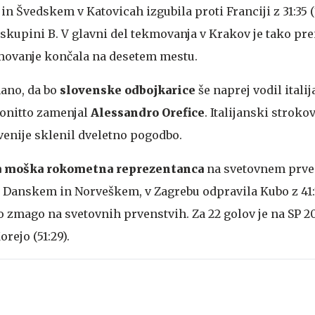
n Švedskem v Katovicah izgubila proti Franciji z 31:35 (1
 skupini B. V glavni del tekmovanja v Krakov je tako pr
kmovanje končala na desetem mestu.
nano, da bo
slovenske odbojkarice
še naprej vodil itali
Bonitto zamenjal
Alessandro Orefice
. Italijanski strokov
enije sklenil dveletno pogodbo.
a moška rokometna reprezentanca
na svetovnem prven
Danskem in Norveškem, v Zagrebu odpravila Kubo z 41:1
jo zmago na svetovnih prvenstvih. Za 22 golov je na SP 2
rejo (51:29).