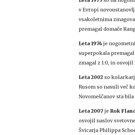
v Evropi novoustanovl
vsakoletnima zmagoval
premagal domače Rangers
Leta 1974
je nogometni
superpokala premagal Mi
zmagal z 1:0, in osvojil
Leta 2002
so košarkarj
Rusom so nasuli več kot
Novomeščanov sta bila J
Leta 2007
je
Rok Flan
osvojil naslov svetovn
Švicarja Philippa Schoch