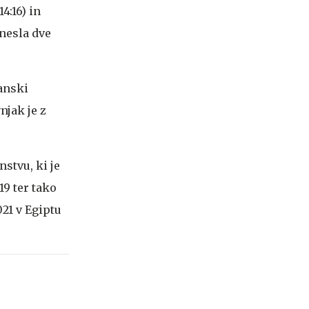
4:16) in
enesla dve
janski
njak je z
stvu, ki je
9 ter tako
021 v Egiptu