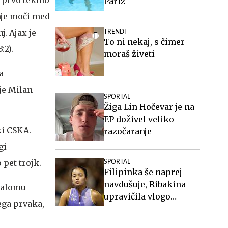
Pariz
nje moči med
. Ajax je
TRENDI
To ni nekaj, s čimer
:2).
moraš živeti
a
je Milan
SPORTAL
Žiga Lin Hočevar je na
EP doživel veliko
ki CSKA.
razočaranje
gi
 pet trojk.
SPORTAL
Filipinka še naprej
navdušuje, Ribakina
lalomu
upravičila vlogo
ega prvaka,
favoritinje