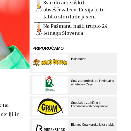
Svarilo ameriških
obveščevalcev: Rusija bi to
6,28
lahko storila že jeseni
Na Pašmanu našli truplo 24-
letnega Slovenca
7,46
c
na
seriji in