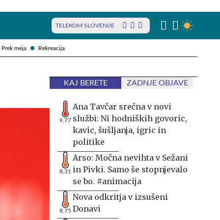
TELEKOM SLOVENIJE
Prek meja
Rekreacija
KAJ BERETE
ZADNJE OBJAVE
Ana Tavčar srečna v novi
službi: Ni hodniških govoric,
9,77
kavic, šušljanja, igric in
politike
Arso: Močna nevihta v Sežani
in Pivki. Samo še stopnjevalo
8,31
se bo. #animacija
Nova odkritja v izsušeni
Donavi
8,75