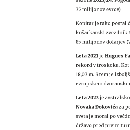
75 milijonov evrov).
Kopitar je tako postal 
košarkarski zvezdnik M
85 milijonov dolarjev (
Leta 2021
je
Hugues Fa
rekord v troskoku. Kot
18,07 m. S tem je izbol
evropskem dvoranskem p
Leta 2022
je avstralsk
Novaka Đokovića
za po
sveta je moral po večd
državo pred prvim turn