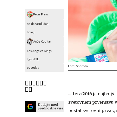
Peter Prevc
na današnji dan
hokej
Anže Kopitar
Los Angeles Kings
liga NHL
Foto: Sportida
pogodba
... leta 2016
je najboljš
svetovnem prvenstvu v 
Dodajte med
prednostne vire
postal svetovni prvak, 