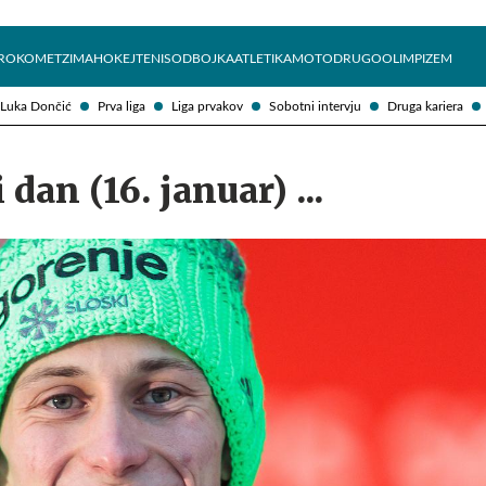
Želite prejemati e-novice?
Uživajmo pametno
ROKOMET
ZIMA
HOKEJ
TENIS
ODBOJKA
ATLETIKA
MOTO
DRUGO
OLIMPIZEM
Luka Dončić
Prva liga
Liga prvakov
Sobotni intervju
Druga kariera
dan (16. januar) ...