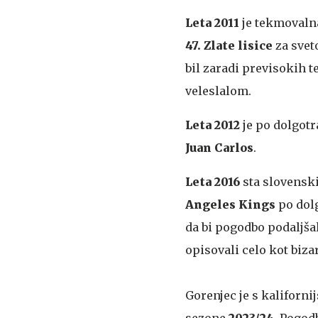
Leta 2011
je tekmovaln
47. Zlate lisice
za svet
bil zaradi previsokih 
veleslalom.
Leta 2012
je po dolgotr
Juan Carlos
.
Leta 2016
sta slovensk
Angeles Kings
po dolg
da bi pogodbo podaljšal
opisovali celo kot biza
Gorenjec je s kaliforni
sezone
2023/24
. Pogod