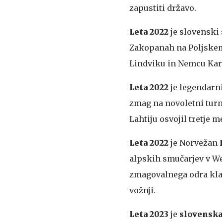
zapustiti državo.
Leta 2022
je slovenski
Zakopanah na Poljskem 
Lindviku in Nemcu Karl
Leta 2022
je legendarn
zmag na novoletni turn
Lahtiju osvojil tretje me
Leta 2022
je Norvežan
alpskih smučarjev v We
zmagovalnega odra klas
vožnji.
Leta 2023
je
slovensk