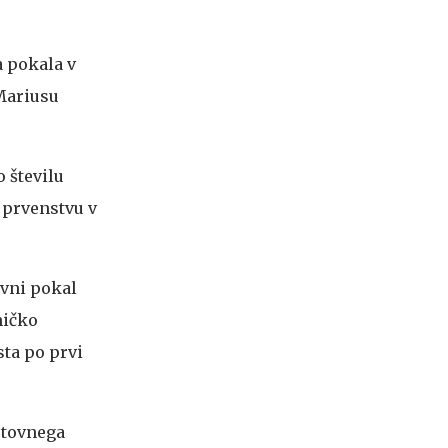
 pokala v
Mariusu
o številu
 prvenstvu v
ovni pokal
ničko
ta po prvi
etovnega