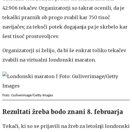
42.906 tekačev. Organizatorji so takrat ocenili, da je
tekaški praznik ob progo zvabil kar 750 tisoč
navijačev, za tekoči potek dogajanja pa je skrbelo kar
šest tisoč prostovoljcev.
Organizatorji si želijo, da bi še enkrat toliko tekačev
zvabili na virtualni londonski maraton.
Foto: Guliverimage/Getty Images
Rezultati žreba bodo znani 8. februarja
Tekači, ki so se prijavili na žreb za letošnji londonski