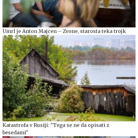
Umrl je Anton Majcen – Zvone, starosta teka trojk
Katastrofa v Rusiji: "Tega se ne da opisati z
besedami"