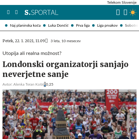
Telekom Slovenije
Naj planinska koča
Luka Dončić
Prva liga
Liga prvakov
Sobotni 
Petek, 22. 1. 2021, 11.09
3 leta, 10 mesecev
Utopija ali realna možnost?
Londonski organizatorji sanjajo
neverjetne sanje
Avtor:
Alenka Teran Košir
0,25