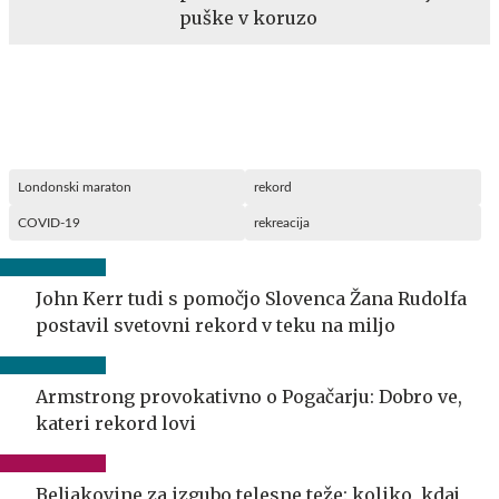
puške v koruzo
Londonski maraton
rekord
COVID-19
rekreacija
John Kerr tudi s pomočjo Slovenca Žana Rudolfa
postavil svetovni rekord v teku na miljo
Armstrong provokativno o Pogačarju: Dobro ve,
kateri rekord lovi
Beljakovine za izgubo telesne teže: koliko, kdaj