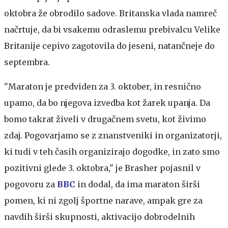
oktobra že obrodilo sadove. Britanska vlada namreč
načrtuje, da bi vsakemu odraslemu prebivalcu Velike
Britanije cepivo zagotovila do jeseni, natančneje do
septembra.
"Maraton je predviden za 3. oktober, in resnično
upamo, da bo njegova izvedba kot žarek upanja. Da
bomo takrat živeli v drugačnem svetu, kot živimo
zdaj. Pogovarjamo se z znanstveniki in organizatorji,
ki tudi v teh časih organizirajo dogodke, in zato smo
pozitivni glede 3. oktobra," je Brasher pojasnil v
pogovoru za
BBC
in dodal, da ima maraton širši
pomen, ki ni zgolj športne narave, ampak gre za
navdih širši skupnosti, aktivacijo dobrodelnih