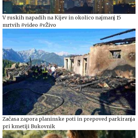
V ruskih napadih na Kijev in okolico najmanj 15
mrtvih #video #vŽivo
Začasa zapora planinske poti in prepoved parkiranja
pri kmetiji Bukovnik