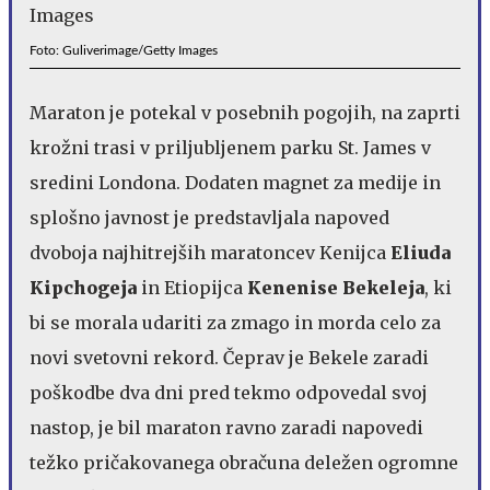
Foto: Guliverimage/Getty Images
Maraton je potekal v posebnih pogojih, na zaprti
krožni trasi v priljubljenem parku St. James v
sredini Londona. Dodaten magnet za medije in
splošno javnost je predstavljala napoved
dvoboja najhitrejših maratoncev Kenijca
Eliuda
Kipchogeja
in Etiopijca
Kenenise Bekeleja
, ki
bi se morala udariti za zmago in morda celo za
novi svetovni rekord. Čeprav je Bekele zaradi
poškodbe dva dni pred tekmo odpovedal svoj
nastop, je bil maraton ravno zaradi napovedi
težko pričakovanega obračuna deležen ogromne