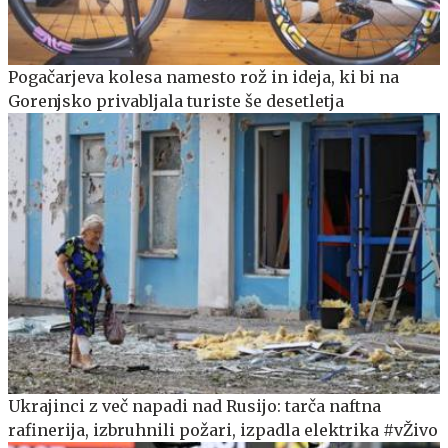
Pogačarjeva kolesa namesto rož in ideja, ki bi na
Gorenjsko privabljala turiste še desetletja
Ukrajinci z več napadi nad Rusijo: tarča naftna
rafinerija, izbruhnili požari, izpadla elektrika #vŽivo