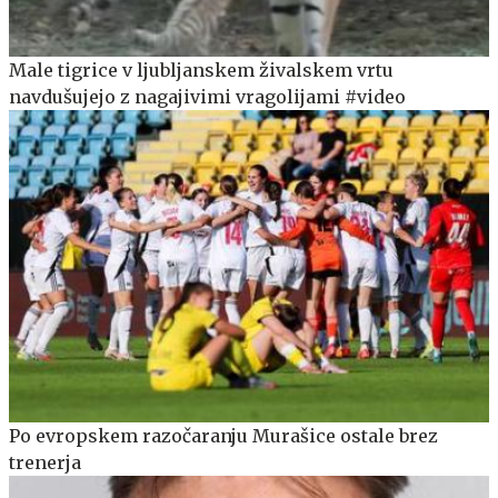
Male tigrice v ljubljanskem živalskem vrtu
navdušujejo z nagajivimi vragolijami #video
Po evropskem razočaranju Murašice ostale brez
trenerja