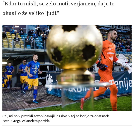
"Kdor to misli, se zelo moti, verjamem, da je to
okusilo že veliko ljudi."
Celjani so v pretekli sezoni osvojili naslov, v tej se borijo za obstanek.
Foto: Grega Valančič/Sportida