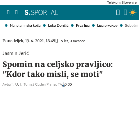
Telekom Slovenije
Naj planinska koča
Luka Dončić
Prva liga
Liga prvakov
Sobotni 
Ponedeljek, 19. 4. 2021, 18.45
5 let, 3 mesece
Jasmin Jerić
Spomin na celjsko pravljico:
"Kdor tako misli, se moti"
Avtorji:
U. I.,
Tomaž Cuder/Planet TV
0,05