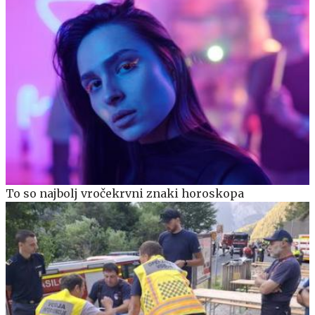
To so najbolj vročekrvni znaki horoskopa