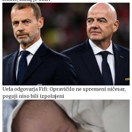
Uefa odgovarja Fifi: Opravičilo ne spremeni ničesar,
pogoji niso bili izpolnjeni