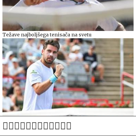
Težave najboljšega tenisača na svetu
Britanec poskrbel za presenečenje dneva v Kanadi