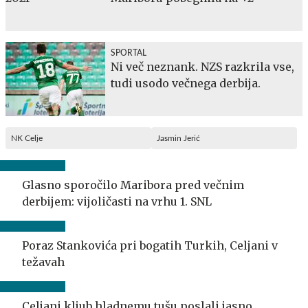
SPORTAL
Ni več neznank. NZS razkrila vse,
tudi usodo večnega derbija.
NK Celje
Jasmin Jerić
Glasno sporočilo Maribora pred večnim
derbijem: vijoličasti na vrhu 1. SNL
Poraz Stankovića pri bogatih Turkih, Celjani v
težavah
Celjani kljub hladnemu tušu poslali jasno