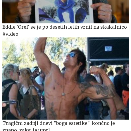
Eddie 'Orel' se je po desetih letih vrnil na skakalnico
#video
Tragični zadnji dnevi "boga estetike": končno je
znano, zakaj je umrl