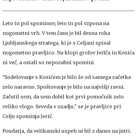
Leto in pol spominov, leto in pol vzpona na
nogometni vrh. V tem času je bil desna roka
Ljubljanskega stratega, ki je s Celjani spisal
nogometno pravljico. Na klopi grofov JerIča in Kosića
ni več, a ostali so nepozabni spomini.
"Sodelovanje s Kosićem je bilo že od samega začetka
zelo naravno. Spoštovanje je bilo na najvišji ravni.
Začutil sem, da sem dobil kot prvi pomočnik zelo
veliko vlogo. Seveda v ozadju," se je pravljice pri
Celju spominja Jerić.
Poudarja, da velikanski uspeh ni bil z danes na jutri.