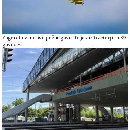
Zagorelo v naravi: požar gasili trije air tractorji in 39
gasilcev