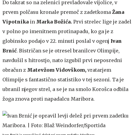
Do takrat so na zelenici prevladovale vijolice, v
prvem polčasu kronale premoč z zadetkoma
Žana
Vipotnika
in
Marka Božića.
Prvi strelec lige je zadel
v polno po imenitnem protinapadu, ko ga je z
globinsko podajo v 22. minuti poslal v ogenj
Ivan
Brnić
. Bistričan se je otresel branilcev Olimpije,
navdušil s hitrostjo, nato izgubil prvi neposredni
obračun z
Matevžom Vidovškom,
vratarjem
Olimpije s fantastično statistiko v tej sezoni. Ta je
ubranil njegov strel, a se je na smolo Korošca odbila
žoga znova proti napadalcu Maribora.
Ivan Brnić je opravil levji delež pri prvem zadetku Maribora.