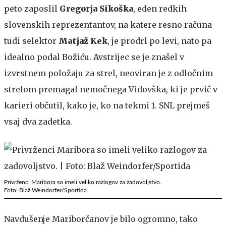
peto zaposlil
Gregorja Sikoška
, eden redkih
slovenskih reprezentantov, na katere resno računa
tudi selektor
Matjaž Kek
, je prodrl po levi, nato pa
idealno podal Božiću. Avstrijec se je znašel v
izvrstnem položaju za strel, neoviran je z odločnim
strelom premagal nemočnega Vidovška, ki je prvič v
karieri občutil, kako je, ko na tekmi 1. SNL prejmeš
vsaj dva zadetka.
Privrženci Maribora so imeli veliko razlogov za zadovoljstvo.
Foto: Blaž Weindorfer/Sportida
Navdušenje Mariborčanov je bilo ogromno, tako