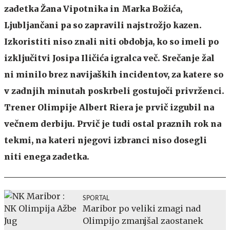
zadetka Žana Vipotnika in Marka Božića,
Ljubljančani pa so zapravili najstrožjo kazen.
Izkoristiti niso znali niti obdobja, ko so imeli po
izključitvi Josipa Iličića igralca več. Srečanje žal
ni minilo brez navijaških incidentov, za katere so
v zadnjih minutah poskrbeli gostujoči privrženci.
Trener Olimpije Albert Riera je prvič izgubil na
večnem derbiju. Prvič je tudi ostal praznih rok na
tekmi, na kateri njegovi izbranci niso dosegli
niti enega zadetka.
SPORTAL
Maribor po veliki zmagi nad
Olimpijo zmanjšal zaostanek