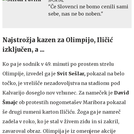
SPORTAL
"Če Slovenci ne bomo cenili sami
sebe, nas ne bo noben."
Najstrožja kazen za Olimpijo, Iličić
izključen, a ...
Ko pa je sodnik v 49. minuti po prostem strelu
Olimpije, izvedel ga je
Svit Sešlar,
pokazal na belo
točko, je vrelišče nezadovoljstva na stadionu pod
Kalvarijo doseglo nov vrhunec. Za nameček je
David
Šmajc
ob protestih nogometašev Maribora pokazal
še drugi rumeni karton Iličiću. Žoga ga je namreč
zadela v roko, ko je stal v živem zidu in si zakril,
zavaroval obraz. Olimpija je iz omenjene akcije