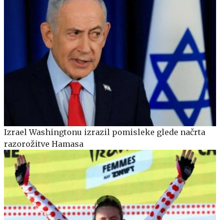
Izrael Washingtonu izrazil pomisleke glede načrta
razorožitve Hamasa