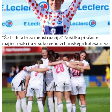
"Že tri leta brez menstruacije." Nosilka pikčaste
majice razkrila visoko ceno vrhunskega kolesarstva.