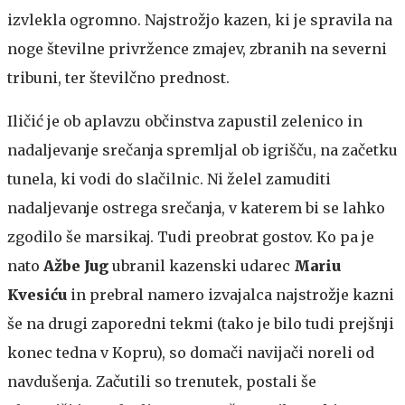
izvlekla ogromno. Najstrožjo kazen, ki je spravila na
noge številne privržence zmajev, zbranih na severni
tribuni, ter številčno prednost.
Iličić je ob aplavzu občinstva zapustil zelenico in
nadaljevanje srečanja spremljal ob igrišču, na začetku
tunela, ki vodi do slačilnic. Ni želel zamuditi
nadaljevanje ostrega srečanja, v katerem bi se lahko
zgodilo še marsikaj. Tudi preobrat gostov. Ko pa je
nato
Ažbe Jug
ubranil kazenski udarec
Mariu
Kvesiću
in prebral namero izvajalca najstrožje kazni
še na drugi zaporedni tekmi (tako je bilo tudi prejšnji
konec tedna v Kopru), so domači navijači noreli od
navdušenja. Začutili so trenutek, postali še