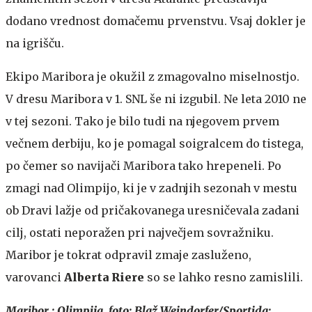
dodano vrednost domačemu prvenstvu. Vsaj dokler je
na igrišču.
Ekipo Maribora je okužil z zmagovalno miselnostjo.
V dresu Maribora v 1. SNL še ni izgubil. Ne leta 2010 ne
v tej sezoni. Tako je bilo tudi na njegovem prvem
večnem derbiju, ko je pomagal soigralcem do tistega,
po čemer so navijači Maribora tako hrepeneli. Po
zmagi nad Olimpijo, ki je v zadnjih sezonah v mestu
ob Dravi lažje od pričakovanega uresničevala zadani
cilj, ostati neporažen pri največjem sovražniku.
Maribor je tokrat odpravil zmaje zasluženo,
varovanci
Alberta Riere
so se lahko resno zamislili.
Maribor : Olimpija, foto: Blaž Weindorfer/Sportida: