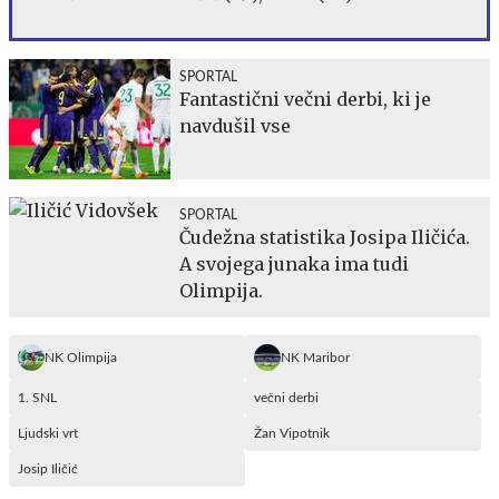
SPORTAL
Fantastični večni derbi, ki je
navdušil vse
SPORTAL
Čudežna statistika Josipa Iličića.
A svojega junaka ima tudi
Olimpija.
NK Olimpija
NK Maribor
1. SNL
večni derbi
Ljudski vrt
Žan Vipotnik
Josip Iličić