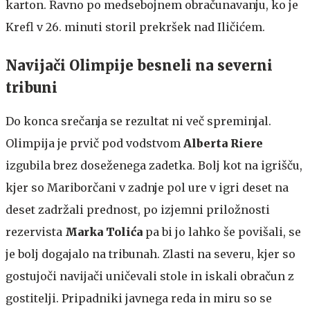
karton. Ravno po medsebojnem obračunavanju, ko je
Krefl v 26. minuti storil prekršek nad Iličićem.
Navijači Olimpije besneli na severni
tribuni
Do konca srečanja se rezultat ni več spreminjal.
Olimpija je prvič pod vodstvom
Alberta Riere
izgubila brez doseženega zadetka. Bolj kot na igrišču,
kjer so Mariborčani v zadnje pol ure v igri deset na
deset zadržali prednost, po izjemni priložnosti
rezervista
Marka Tolića
pa bi jo lahko še povišali, se
je bolj dogajalo na tribunah. Zlasti na severu, kjer so
gostujoči navijači uničevali stole in iskali obračun z
gostitelji. Pripadniki javnega reda in miru so se