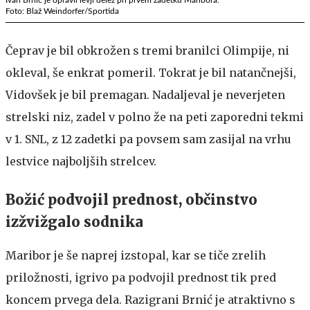
Foto: Blaž Weindorfer/Sportida
Čeprav je bil obkrožen s tremi branilci Olimpije, ni
okleval, še enkrat pomeril. Tokrat je bil natančnejši,
Vidovšek je bil premagan. Nadaljeval je neverjeten
strelski niz, zadel v polno že na peti zaporedni tekmi
v 1. SNL, z 12 zadetki pa povsem sam zasijal na vrhu
lestvice najboljših strelcev.
Božić podvojil prednost, občinstvo
izžvižgalo sodnika
Maribor je še naprej izstopal, kar se tiče zrelih
priložnosti, igrivo pa podvojil prednost tik pred
koncem prvega dela. Razigrani Brnić je atraktivno s