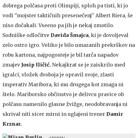
dobrega polčasa proti Olimpiji, sploh pa tisti, ki jo
vodi ''mojster taktičnih presenečenj'' Albert Riera, še
niso dočakali. Vseeno pa jih je nekaj zmotilo.
Sodniške odločitve
Davida Šmajca
, ki je dovoljeval
zelo ostro igro. Veliko je bilo umazanih prekrškov na
robu kartona, najpogosteje je bil tarča napadov
zmajev
Josip Iličić.
Nekajkrat se je zaiskrilo med
igralci, vložek dvoboja je opravil svoje, zlasti
imperativ Maribora, ki mu drugega kot zmaga ni
štelo. Mariborsko občinstvo je delivcu pravice ob
polčasu namenilo glasne žvižge, neodobravanja ni
skrival niti sicer mirni in uglajeni trener
Damir
Krznar.