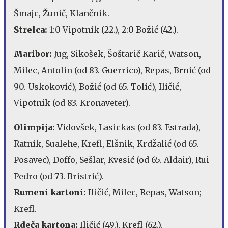
Šmajc, Žunič, Klančnik.
Strelca:
1:0 Vipotnik (22.), 2:0 Božić (42.).
Maribor:
Jug, Sikošek, Šoštarič Karič, Watson,
Milec, Antolin (od 83. Guerrico), Repas, Brnić (od
90. Uskoković), Božić (od 65. Tolić), Iličić,
Vipotnik (od 83. Kronaveter).
Olimpija:
Vidovšek, Lasickas (od 83. Estrada),
Ratnik, Sualehe, Krefl, Elšnik, Krdžalić (od 65.
Posavec), Doffo, Sešlar, Kvesić (od 65. Aldair), Rui
Pedro (od 73. Bristrić).
Rumeni kartoni:
Iličić, Milec, Repas, Watson;
Krefl.
Rdeča kartona:
Iličić (49.), Krefl (62.).