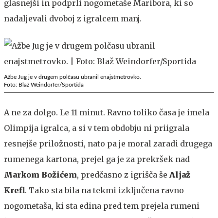
glasnejši in podprli nogometaše Maribora, ki so
nadaljevali dvoboj z igralcem manj.
Ažbe Jug je v drugem polčasu ubranil enajstmetrovko.
Foto: Blaž Weindorfer/Sportida
A ne za dolgo. Le 11 minut. Ravno toliko časa je imela
Olimpija igralca, a si v tem obdobju ni priigrala
resnejše priložnosti, nato pa je moral zaradi drugega
rumenega kartona, prejel ga je za prekršek nad
Markom Božićem
, predčasno z igrišča še
Aljaž
Krefl
. Tako sta bila na tekmi izključena ravno
nogometaša, ki sta edina pred tem prejela rumeni