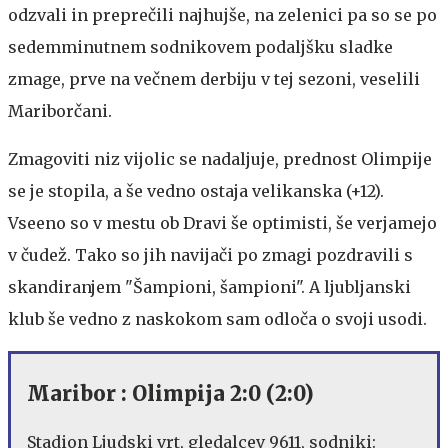
odzvali in preprečili najhujše, na zelenici pa so se po
sedemminutnem sodnikovem podaljšku sladke
zmage, prve na večnem derbiju v tej sezoni, veselili
Mariborčani.
Zmagoviti niz vijolic se nadaljuje, prednost Olimpije
se je stopila, a še vedno ostaja velikanska (+12).
Vseeno so v mestu ob Dravi še optimisti, še verjamejo
v čudež. Tako so jih navijači po zmagi pozdravili s
skandiranjem "Šampioni, šampioni". A ljubljanski
klub še vedno z naskokom sam odloča o svoji usodi.
Maribor : Olimpija 2:0 (2:0)
Stadion Ljudski vrt, gledalcev 9611, sodniki: