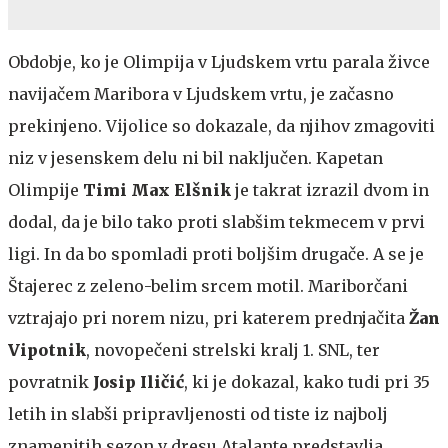
Obdobje, ko je Olimpija v Ljudskem vrtu parala živce
navijačem Maribora v Ljudskem vrtu, je začasno
prekinjeno. Vijolice so dokazale, da njihov zmagoviti
niz v jesenskem delu ni bil naključen. Kapetan
Olimpije
Timi Max Elšnik
je takrat izrazil dvom in
dodal, da je bilo tako proti slabšim tekmecem v prvi
ligi. In da bo spomladi proti boljšim drugače. A se je
Štajerec z zeleno-belim srcem motil. Mariborčani
vztrajajo pri norem nizu, pri katerem prednjačita
Žan
Vipotnik
, novopečeni strelski kralj 1. SNL, ter
povratnik
Josip Iličić
, ki je dokazal, kako tudi pri 35
letih in slabši pripravljenosti od tiste iz najbolj
znamenitih sezon v dresu Atalante predstavlja