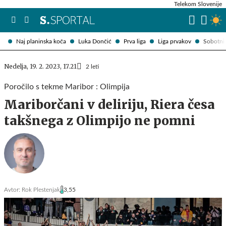
Telekom Slovenije
Naj planinska koča
Luka Dončić
Prva liga
Liga prvakov
Sobotni 
Nedelja, 19. 2. 2023, 17.21
2 leti
Poročilo s tekme Maribor : Olimpija
Mariborčani v deliriju, Riera česa
takšnega z Olimpijo ne pomni
Avtor:
Rok Plestenjak
3,55