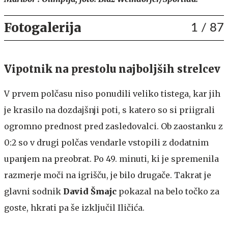
Fotogalerija
1
/ 87
Vipotnik na prestolu najboljših strelcev
V prvem polčasu niso ponudili veliko tistega, kar jih
je krasilo na dozdajšnji poti, s katero so si priigrali
ogromno prednost pred zasledovalci. Ob zaostanku z
0:2 so v drugi polčas vendarle vstopili z dodatnim
upanjem na preobrat. Po 49. minuti, ki je spremenila
razmerje moči na igrišču, je bilo drugače. Takrat je
glavni sodnik
David Šmajc
pokazal na belo točko za
goste, hkrati pa še izključil Iličića.