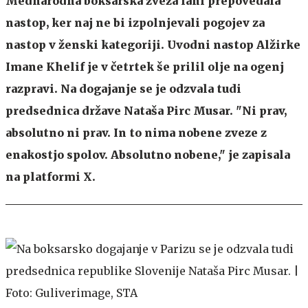
Mednarodna boksarska zveza lani prepovedala
nastop, ker naj ne bi izpolnjevali pogojev za
nastop v ženski kategoriji. Uvodni nastop Alžirke
Imane Khelif je v četrtek še prilil olje na ogenj
razpravi. Na dogajanje se je odzvala tudi
predsednica države Nataša Pirc Musar. "Ni prav,
absolutno ni prav. In to nima nobene zveze z
enakostjo spolov. Absolutno nobene," je zapisala
na platformi X.