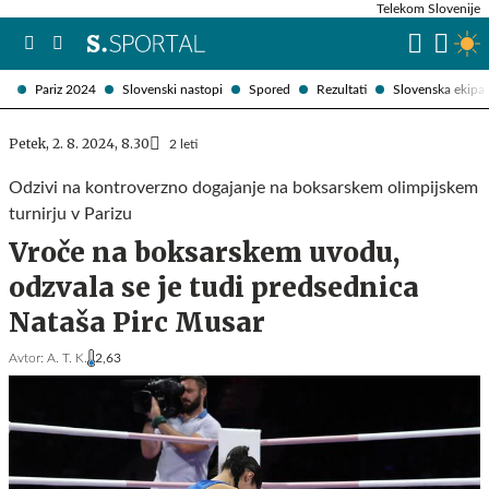
Telekom Slovenije
Pariz 2024
Slovenski nastopi
Spored
Rezultati
Slovenska ekipa
Petek, 2. 8. 2024, 8.30
2 leti
Odzivi na kontroverzno dogajanje na boksarskem olimpijskem
turnirju v Parizu
Vroče na boksarskem uvodu,
odzvala se je tudi predsednica
Nataša Pirc Musar
Avtor:
A. T. K.
2,63