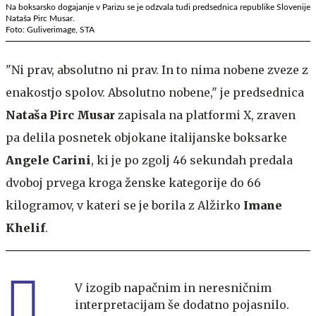
Na boksarsko dogajanje v Parizu se je odzvala tudi predsednica republike Slovenije
Nataša Pirc Musar.
Foto: Guliverimage, STA
"Ni prav, absolutno ni prav. In to nima nobene zveze z
enakostjo spolov. Absolutno nobene," je predsednica
Nataša Pirc Musar
zapisala na platformi X, zraven
pa delila posnetek objokane italijanske boksarke
Angele Carini
, ki je po zgolj 46 sekundah predala
dvoboj prvega kroga ženske kategorije do 66
kilogramov, v kateri se je borila z Alžirko
Imane
Khelif
.
V izogib napačnim in neresničnim
interpretacijam še dodatno pojasnilo.