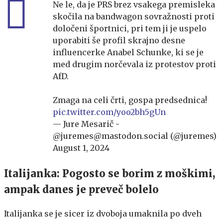
Ne le, da je PRS brez vsakega premisleka
skočila na bandwagon sovražnosti proti
določeni športnici, pri tem ji je uspelo
uporabiti še profil skrajno desne
influencerke Anabel Schunke, ki se je
med drugim norčevala iz protestov proti
AfD.
Zmaga na celi črti, gospa predsednica!
pic.twitter.com/yoo2bh5gUn
— Jure Mesarič -
@juremes@mastodon.social (@juremes)
August 1, 2024
Italijanka: Pogosto se borim z moškimi,
ampak danes je preveč bolelo
Italijanka se je sicer iz dvoboja umaknila po dveh