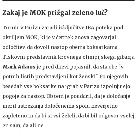
Zakaj je MOK prižgal zeleno luč?
Turnir v Parizu zaradi izključitve IBA poteka pod
okriljem MOK, ki je v četrtek znova zagovarjal
odločitev, da dovoli nastop obema boksarkama.
Tiskovni predstavnik krovnega olimpijskega gibanja
Mark Adams
je pred dnevi pojasnil, da sta obe "v
potnih listih predstavljeni kot ženski". Po njegovih
besedah vse boksarke na igrah v Parizu izpolnjujejo
pogoje za nastop. Ob tem je poudaril, da je določanje
meril ustrezanja določenemu spolu neverjetno
zapleteno in da bi si vsi želeli, da bi bil odgovor vselej
en sam, da ali ne.