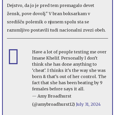
Dejstvo, da jo je pred tem premagalo devet
žensk, pove dovolj." V bran boksarkam v
središču polemik o njunem spolu sta se
razumljivo postavili tudi nacionalni zvezi obeh.
Have a lot of people texting me over
Imane Khelif. Personally I don’t
think she has done anything to
‘cheat’. I thinks it’s the way she was
born & that’s out of her control. The
fact that she has been beating by 9
females before says it all.
— Amy Broadhurst
(@amybroadhurst12)
July 31, 2024