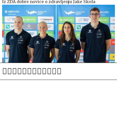
Iz ZDA dobre novice o zdravljenju Jake Škofa
Neža Klančar meri na finale, mladi upi na polfinalne
nastope