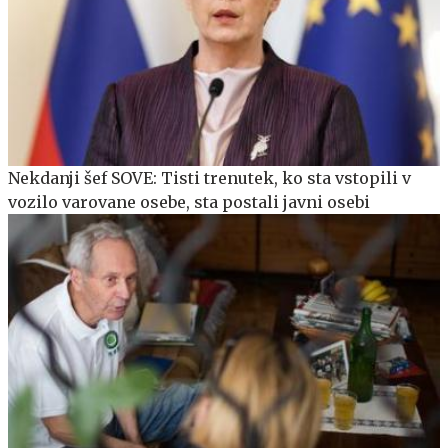
Nekdanji šef SOVE: Tisti trenutek, ko sta vstopili v
vozilo varovane osebe, sta postali javni osebi