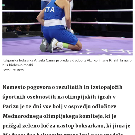
Italijanska boksarka Angela Carini je predala dvoboj z Alžirko Imane Khelif, ki naj bi
bila biološko moški.
Foto: Reuters
Namesto pogovora o rezultatih in izstopajočih
športnih osebnostih na olimpijskih igrah v
Parizu je te dni vse bolj v ospredju odločitev
Mednarodnega olimpijskega komiteja, ki je
prižgal zeleno luč za nastop boksarkam, ki jima je