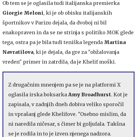
Ob tem se je oglasila tudi italijanska premierka
Giorgie Meloni
, ki je ob obisku italijanskih
športnikov v Parizu dejala, da dvoboj ni bil
enakopraven in da se ne strinja s politiko MOK glede
tega, ostra pa je bila tudi teniška legenda
Martina
Navratilova
, ki je dejala, da gre za "obžalovanja
vreden" primer in zatrdila, da je Khelif moški.
Z drugačnim mnenjem pa se je na platformi X
oglasila irska boksarka
Amy Broadhurst
. Kot je
zapisala, v zadnjih dneh dobiva veliko sporočil
in vprašanj glede Khelifove. "Osebno mislim, da
ni naredila ničesar, s čimer bi goljufala. Takšna
se je rodila in to je izven njenega nadzora.