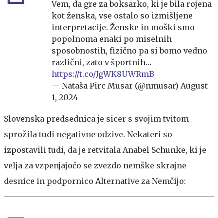
Vem, da gre za boksarko, ki je bila rojena
kot ženska, vse ostalo so izmišljene
interpretacije. Ženske in moški smo
popolnoma enaki po miselnih
sposobnostih, fizično pa si bomo vedno
različni, zato v športnih…
https://t.co/JgWK8UWRmB
— Nataša Pirc Musar (@nmusar)
August
1, 2024
Slovenska predsednica je sicer s svojim tvitom
sprožila tudi negativne odzive. Nekateri so
izpostavili tudi, da je retvitala Anabel Schunke, ki je
velja za vzpenjajočo se zvezdo nemške skrajne
desnice in podpornico Alternative za Nemčijo: