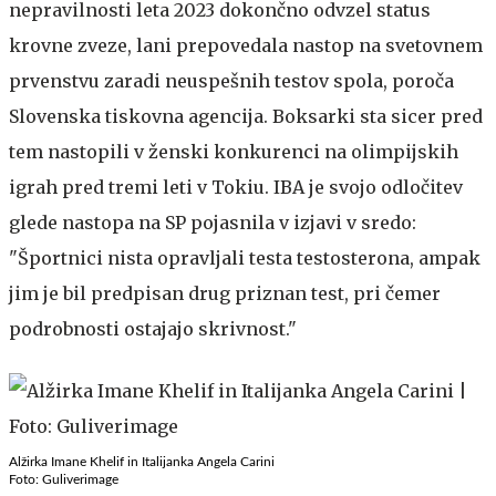
nepravilnosti leta 2023 dokončno odvzel status
krovne zveze, lani prepovedala nastop na svetovnem
prvenstvu zaradi neuspešnih testov spola, poroča
Slovenska tiskovna agencija. Boksarki sta sicer pred
tem nastopili v ženski konkurenci na olimpijskih
igrah pred tremi leti v Tokiu. IBA je svojo odločitev
glede nastopa na SP pojasnila v izjavi v sredo:
"Športnici nista opravljali testa testosterona, ampak
jim je bil predpisan drug priznan test, pri čemer
podrobnosti ostajajo skrivnost."
Alžirka Imane Khelif in Italijanka Angela Carini
Foto: Guliverimage