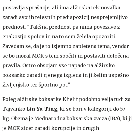
postavlja vprašanje, ali ima alžirska tekmovalka
zaradi svojih telesnih predispozicij nesprejemljivo
prednost. "Takšna prednost pa nima povezave z
enakostjo spolov in na to sem želela opozoriti.
Zavedam se, da je to izjemno zapletena tema, vendar
se bo moral MOK s tem soočiti in postaviti določena
pravila. Ostro obsojam vse napade na alžirsko
boksarko zaradi njenega izgleda in ji želim uspešno
življenjsko ter športno pot."
Poleg alžirske boksarke Khelif podobno velja tudi za
Tajvanko
Lin Yu-Ting
, ki se bori v kategoriji do 57
kg. Obema je Mednarodna boksarska zveza (IBA), ki ji
je MOK sicer zaradi korupcije in drugih