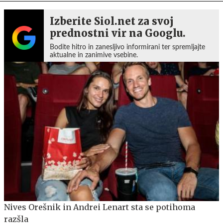
Izberite Siol.net za svoj
prednostni vir na Googlu.
Bodite hitro in zanesljivo informirani ter spremljajte
aktualne in zanimive vsebine.
Nives Orešnik in Andrei Lenart sta se potihoma
razšla