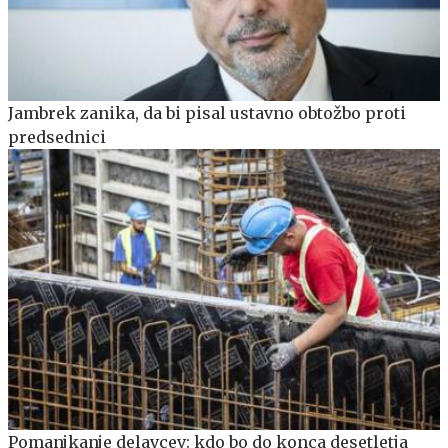
Jambrek zanika, da bi pisal ustavno obtožbo proti
predsednici
Pomanjkanje delavcev: kdo bo do konca desetletja