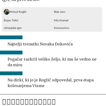
Primož Roglič
Blaž Janc
Bojan Tokić
Mia Krampl
olimpijske igre
Koronavirus
Najtežji trenutki Novaka Đokovića
Pogačar razkril veliko željo, ki mu še vedno ne
da miru
Na dirki, ki jo je Roglič odpovedal, prva etapa
kolesarjema Visme