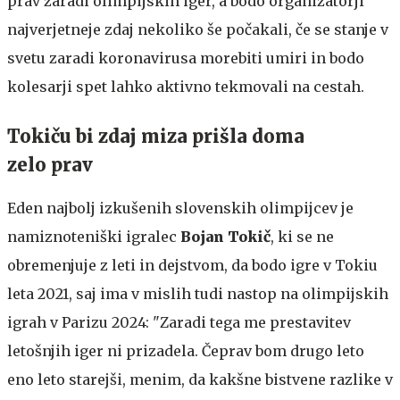
prav zaradi olimpijskih iger, a bodo organizatorji
najverjetneje zdaj nekoliko še počakali, če se stanje v
svetu zaradi koronavirusa morebiti umiri in bodo
kolesarji spet lahko aktivno tekmovali na cestah.
Tokiču bi zdaj miza prišla doma
zelo prav
Eden najbolj izkušenih slovenskih olimpijcev je
namiznoteniški igralec
Bojan Tokič
, ki se ne
obremenjuje z leti in dejstvom, da bodo igre v Tokiu
leta 2021, saj ima v mislih tudi nastop na olimpijskih
igrah v Parizu 2024: "Zaradi tega me prestavitev
letošnjih iger ni prizadela. Čeprav bom drugo leto
eno leto starejši, menim, da kakšne bistvene razlike v