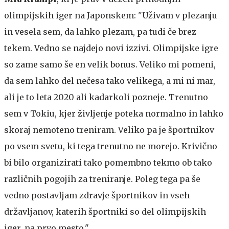
olimpijskih iger na Japonskem: "Uživam v plezanju
in vesela sem, da lahko plezam, pa tudi če brez
tekem. Vedno se najdejo novi izzivi. Olimpijske igre
so zame samo še en velik bonus. Veliko mi pomeni,
da sem lahko del nečesa tako velikega, a mi ni mar,
ali je to leta 2020 ali kadarkoli pozneje. Trenutno
sem v Tokiu, kjer življenje poteka normalno in lahko
skoraj nemoteno treniram. Veliko pa je športnikov
po vsem svetu, ki tega trenutno ne morejo. Krivično
bi bilo organizirati tako pomembno tekmo ob tako
različnih pogojih za treniranje. Poleg tega pa še
vedno postavljam zdravje športnikov in vseh
državljanov, katerih športniki so del olimpijskih
iger, na prvo mesto."