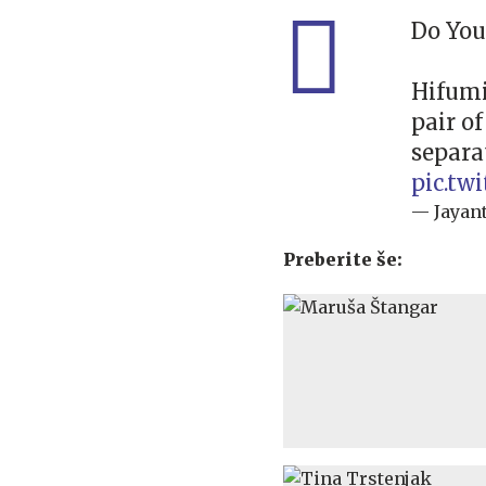
Do You
Hifumi
pair of
separa
pic.tw
— Jayan
Preberite še: