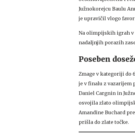
Južnokorejcu Baulu Anu
je upravičil vlogo fav
Na olimpijskih igrah v
nadaljnjih porazih zas
Poseben doseže
Zmage v kategoriji do 6
je v finalu z vazarijem
Daniel Cargnin in Južno
osvojila zlato olimpijsk
Amandine Buchard prema
prišla do zlate točke.