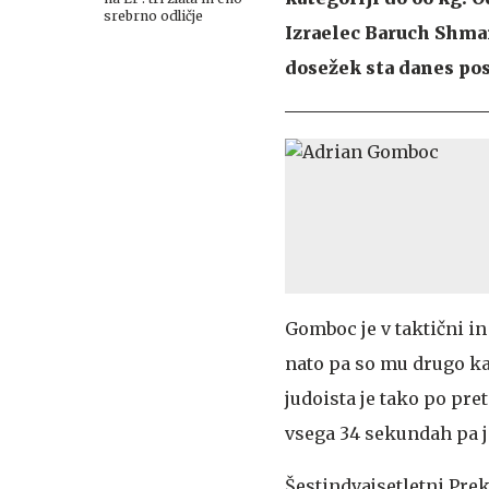
srebrno odličje
Izraelec Baruch Shma
dosežek sta danes pos
Gomboc je v taktični in
nato pa so mu drugo k
judoista je tako po pret
vsega 34 sekundah pa je
Šestindvajsetletni Prek