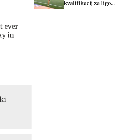
kvalifikacij za ligo
Europa
t ever
ay in
ki