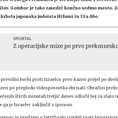
ilov. Gomboc je tako zasedel končno sedmo mesto. Z
krbela japonska judoista Hifumi in Uta Abe.
SPORTAL
Z operacijske mize po prvo prekmursko
 previdni borbi proti Izraelcu prvo kazen prejel po dve
azen po pregledu videoposnetka zbrisali. Obračun pre
ečenih štirih minutah tretjič danes odločil boj za zlato 
 ga je Izraelec zaključil z iponom.
murec je pred tem v četrtfinalu izgubil proti favorizir