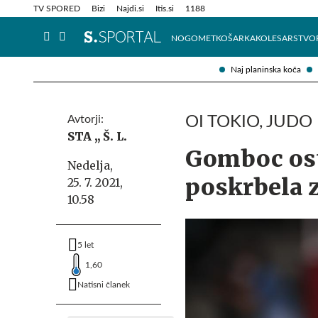
Info in obvestila
Tehnik
TV SPORED
Bizi
Najdi.si
Itis.si
1188
NOGOMET
KOŠARKA
KOLESARSTVO
Naj planinska koča
Avtorji:
OI TOKIO, JUDO
STA ,,
Š. L.
Gomboc osta
Nedelja,
poskrbela 
25. 7. 2021,
10.58
5 let
1,60
Natisni članek