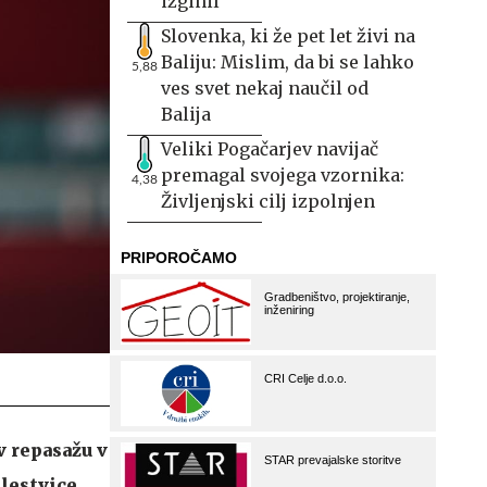
izginil
Slovenka, ki že pet let živi na
Baliju: Mislim, da bi se lahko
5,88
ves svet nekaj naučil od
Balija
Veliki Pogačarjev navijač
premagal svojega vzornika:
4,38
Življenjski cilj izpolnjen
v repasažu v
lestvice,