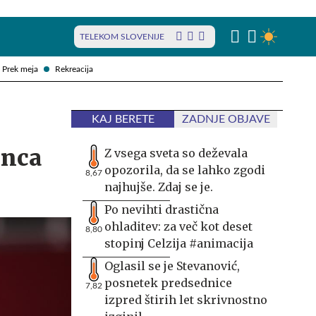
TELEKOM SLOVENIJE
Prek meja
Rekreacija
KAJ BERETE
ZADNJE OBJAVE
onca
Z vsega sveta so deževala
opozorila, da se lahko zgodi
8,67
najhujše. Zdaj se je.
Po nevihti drastična
ohladitev: za več kot deset
8,80
stopinj Celzija #animacija
Oglasil se je Stevanović,
posnetek predsednice
7,82
izpred štirih let skrivnostno