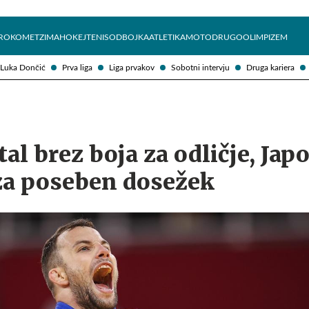
Želite prejemati e-novice?
Uživajmo pametno
ROKOMET
ZIMA
HOKEJ
TENIS
ODBOJKA
ATLETIKA
MOTO
DRUGO
OLIMPIZEM
Luka Dončić
Prva liga
Liga prvakov
Sobotni intervju
Druga kariera
l brez boja za odličje, Jap
za poseben dosežek