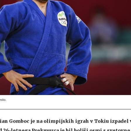
sto.
ian Gomboc je na olimpijskih igrah v Tokiu izpadel 
d 26-letnega Prekmurca je bil boljši osmi s svetovne 