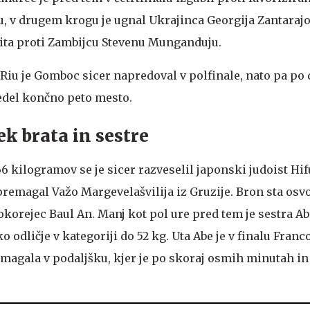
, v drugem krogu je ugnal Ukrajinca Georgija Zantarajo
orita proti Zambijcu Stevenu Munganduju.
 Riu je Gomboc sicer napredoval v polfinale, nato pa po
edel končno peto mesto.
k brata in sestre
6 kilogramov se je sicer razveselil japonski judoist Hif
 premagal Važo Margevelašvilija iz Gruzije. Bron sta osvo
korejec Baul An. Manj kot pol ure pred tem je sestra Ab
o odličje v kategoriji do 52 kg. Uta Abe je v finalu Franc
gala v podaljšku, kjer je po skoraj osmih minutah in