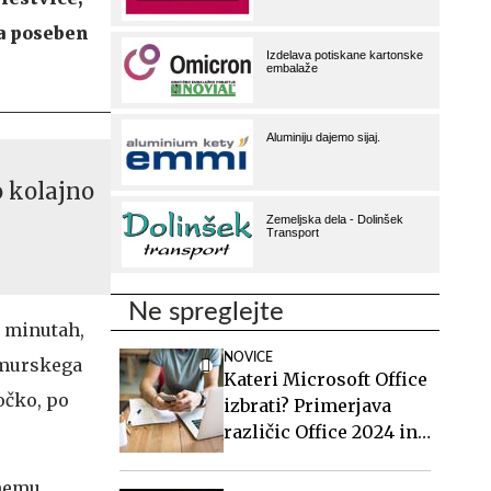
a poseben
 kolajno
Ne spreglejte
h minutah,
NOVICE
kmurskega
Kateri Microsoft Office
točko, po
izbrati? Primerjava
različic Office 2024 in
Office 2021.
anemu