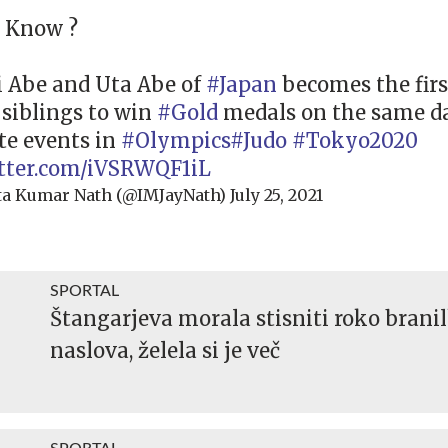
 Know ?
 Abe and Uta Abe of
#Japan
becomes the firs
 siblings to win
#Gold
medals on the same d
te events in
#Olympics
#Judo
#Tokyo2020
itter.com/iVSRWQF1iL
ta Kumar Nath (@IMJayNath)
July 25, 2021
SPORTAL
Štangarjeva morala stisniti roko branil
naslova, želela si je več