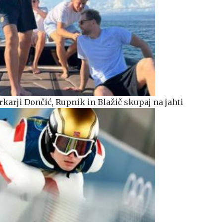
karji Dončić, Rupnik in Blažič skupaj na jahti