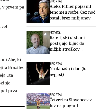
SPORTAL
Aleks Pihler pojasnil
, v prvem pa
fenomen Nafte. Čez noč
ostali brez milijonov
evrov, a so najboljši v
 dveh
Sloveniji.
NOVICE
Baterijski sistemi
postajajo ključ do
nižjih stroškov
elektrike v podjetjih
umi Abe, ki
SPORTAL
jila Brazilec
Na današnji dan (6.
avgust)
eja Uta
ozinjo
 pol prva
SPORTAL
Četverica Slovencev v
lov na play-off