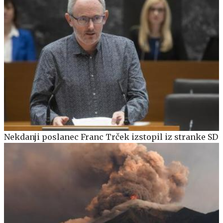
Nekdanji poslanec Franc Trček izstopil iz stranke SD