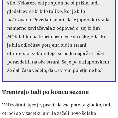
silo. Nekatere ekipe sploh ne bi prišle, tudi
gledalcev ne bi bilo toliko, kot je bilo
načrtovano. Povedali so mi, da je japonska vlada
namerno zavlačevala z odpovedjo, saj bi jim
MOK lahko na hrbet obesil vse stroške, zdaj ko
je bila odločitev potrjena tudi s strani
olimpijskega komiteja, se bodo najbrž stroški
porazdelili na obe strani. Se je pa na Japonskem
že dalj časa vedelo, da OI v tem poletju ne bo."
Trenirajo tudi po koncu sezone
V Hirošimi, kjer je, pravi, da vse poteka gladko, tudi
otroci so v začetku aprila začeli novo šolsko