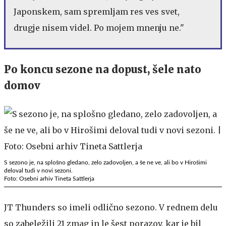
Japonskem, sam spremljam res ves svet,
drugje nisem videl. Po mojem mnenju ne."
Po koncu sezone na dopust, šele nato
domov
S sezono je, na splošno gledano, zelo zadovoljen, a še ne ve, ali bo v Hirošimi
deloval tudi v novi sezoni.
Foto: Osebni arhiv Tineta Sattlerja
JT Thunders so imeli odlično sezono. V rednem delu
so zabeležili 21 zmag in le šest porazov, kar je bil