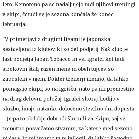
leto. Nemoteno pa se nadaljujejo tudi njihovi treningi
v ekipi, četudi se je sezona končala že konec
februarja.
"V primerjavi z drugimi ligami je japonska
sestavljena iz klubov, ki so del podjetij. Naš klub je
last podjetja Japan Tobacco in vsi igralci kot tudi
strokovni štab, razen mene in obeh tujcev, so
zaposleni v njem. Dokler trenerji menijo, da lahko
pomagajo ekipi, so na igrišču, nato pa jih premestijo
na drug delovni položaj. Igralci skoraj hodijo v
službo, imajo natanko določeno številno dni dopusta
... Je pa to obdobje dobrodošlo tudi za ekipo, saj se
trenutno posvečamo stvarem, za katere med sezono
ni časa. In mi imamo ta privilegij, da lahko še vedno