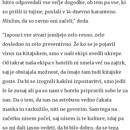
hitro odpovedali vse večje dogodke, ob tem pa vse, ki
so prišli iz tujine, poslali v 14-dnevno karanteno.
Mislim, da so ravno oni začeli," doda.
"Japonci vse stvari jemljejo zelo resno, zelo
dosledno in zelo preventivno. Že ko se je pojavil
virus na Kitajskem, smo v naši ekipi uvedli ukrepe.
Od takrat naša ekipa v hotelih ni smela več na zajtrk,
saj je obstajala možnost, da imajo tam tudi kitajske
goste. Da bi se izognili kakšni izpostavitvi, smo jedli
le še zunaj ali pa so nam v hotelu pripravili sobo le za
nas. Da o tem, da nas na avtobusu vedno čakata
maska in razkužilo, niti ne govorim. Sam tega na
začetku nisem počel, saj nisem iz te kulture, zdaj pa
so mi dali jasno vedeti, da bi bilo dobro, da se tega