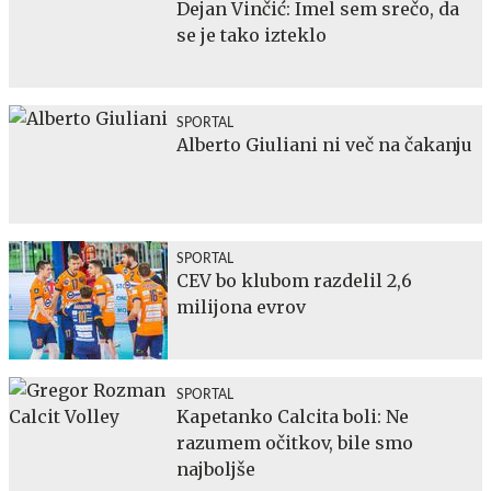
Dejan Vinčić: Imel sem srečo, da
se je tako izteklo
SPORTAL
Alberto Giuliani ni več na čakanju
SPORTAL
CEV bo klubom razdelil 2,6
milijona evrov
SPORTAL
Kapetanko Calcita boli: Ne
razumem očitkov, bile smo
najboljše