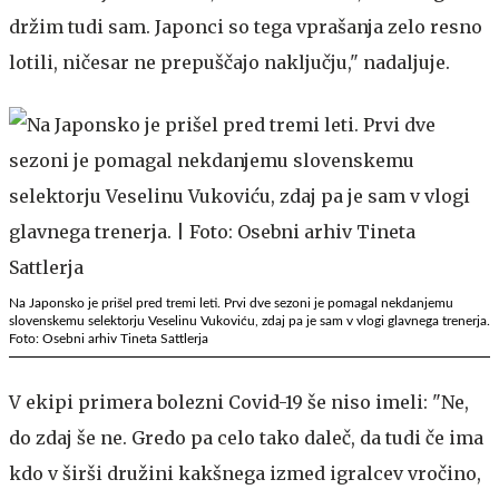
držim tudi sam. Japonci so tega vprašanja zelo resno
lotili, ničesar ne prepuščajo naključju," nadaljuje.
Na Japonsko je prišel pred tremi leti. Prvi dve sezoni je pomagal nekdanjemu
slovenskemu selektorju Veselinu Vukoviću, zdaj pa je sam v vlogi glavnega trenerja.
Foto: Osebni arhiv Tineta Sattlerja
V ekipi primera bolezni Covid-19 še niso imeli: "Ne,
do zdaj še ne. Gredo pa celo tako daleč, da tudi če ima
kdo v širši družini kakšnega izmed igralcev vročino,