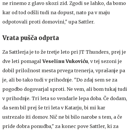
ne rinemo z glavo skozi zid. Zgodi se lahko, da bomo
kar od tod odšli tudi na dopust, nato pa v maju
odpotovali proti domovini," upa Sattler.
Vrata pušča odprta
Za Sattlerja je to že tretje leto pri JT Thunders, prej je
dve leti pomagal
Veselinu Vukoviću
, v tej sezoni je
dobil priložnost mesta prvega trenerja, vprašanje pa
je, ali bo tako tudi v prihodnje. "Do zdaj sem se za
pogodbo dogovarjal sproti. Ne vem, ali bom tukaj tudi
v prihodnje. Tri leta so vendarle lepa doba. Če dodam,
da sem bil prej še tri leta v Katarju, bi mi kar
ustrezalo iti domov. Nič ne bi bilo narobe s tem, a če
pride dobra ponudba," za konec pove Sattler, ki za