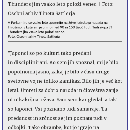
V Parku miru se vsako leto spomnijo na žrtve jedrskega napada na
Hirošimo, v katerem je umrlo med 90 in 150 tisoč ljudi. Tudi ekipa JT
Thunders jim vsako leto položi venec.
Foto: Osebni arhiv Tineta Sattlerja
"Japonci so po kulturi tako predani
in disciplinirani. Ko sem jih spoznal, mi je bilo
popolnoma jasno, zakaj je bilo v času druge
svetovne vojne toliko kamikaz. Bilo jih je več kot
letal. Umreti za dobro naroda in človeštva zanje
ni nikakršna težava. Sam sem kar gledal, a taki
so Japonci. Vsi poznamo tudi samuraje. Ta
predanost in srčnost se jim poznata tudi v
odbojki. Take obrambe, kot jo igrajo na