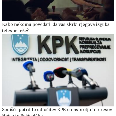
Kako nekomu povedati, da vas skrbi njegova izguba
telesne teže?
Sodišče potrdilo odločitev KPK o nasprotju interesov
Hojsa in Počivalška