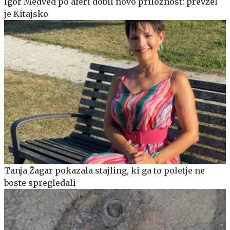
Igor Medved po aferi dobil novo priložnost: prevzel
je Kitajsko
Tanja Žagar pokazala stajling, ki ga to poletje ne
boste spregledali