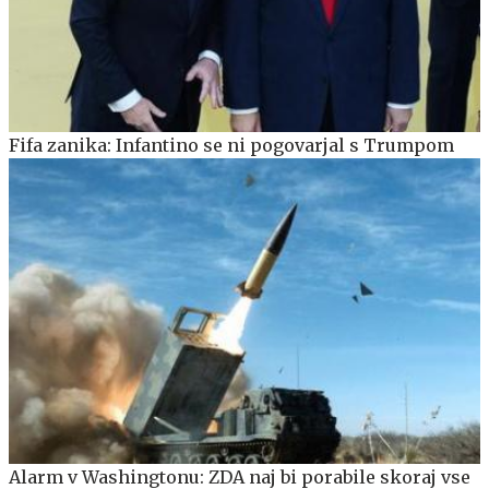
Fifa zanika: Infantino se ni pogovarjal s Trumpom
Alarm v Washingtonu: ZDA naj bi porabile skoraj vse