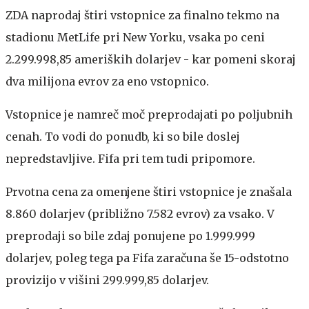
ZDA naprodaj štiri vstopnice za finalno tekmo na
stadionu MetLife pri New Yorku, vsaka po ceni
2.299.998,85 ameriških dolarjev - kar pomeni skoraj
dva milijona evrov za eno vstopnico.
Vstopnice je namreč moč preprodajati po poljubnih
cenah. To vodi do ponudb, ki so bile doslej
nepredstavljive. Fifa pri tem tudi pripomore.
Prvotna cena za omenjene štiri vstopnice je znašala
8.860 dolarjev (približno 7.582 evrov) za vsako. V
preprodaji so bile zdaj ponujene po 1.999.999
dolarjev, poleg tega pa Fifa zaračuna še 15-odstotno
provizijo v višini 299.999,85 dolarjev.