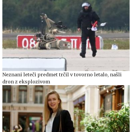
Neznani leteči predmet trčil v tovorno letalo, našli
dron z eksplozivom