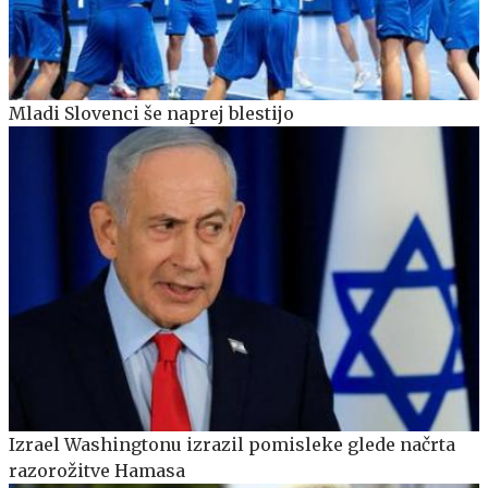
Mladi Slovenci še naprej blestijo
Izrael Washingtonu izrazil pomisleke glede načrta
razorožitve Hamasa