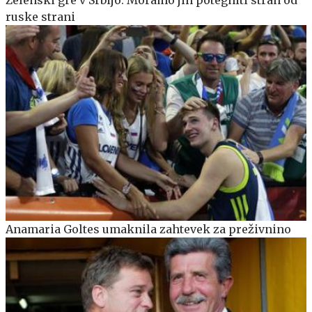
ruske strani
Anamaria Goltes umaknila zahtevek za preživnino