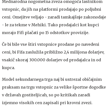
Mednarodna nogometna zveza omogoča lastnikom
vstopnic, da jih na platformi prodajajo po poljubni
ceni. Omejitve veljajo - zaradi tamkajšnje zakonodaje
- le za tekme v Mehiki. Tako prodajalci kot kupci
morajo Fifi plačati po 15 odstotkov provizije.
Če bi bile vse štiri vstopnice prodane po navedeni
ceni, bi Fifa zaslužila približno 2,4 milijona dolarjev,
vsakič skoraj 300.000 dolarjev od prodajalca in od
kupca.
Model sekundarnega trga naj bi ustrezal običajnim
praksam na trgu vstopnic za velike športne dogodke
v državah gostiteljicah, so po kritikah zaradi
izjemno visokih cen zapisali pri krovni zvezi.