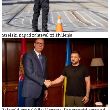
Strelski napad zahteval tri življenja
Zelenski gre v Srbijo: Moramo jih potegniti stran od