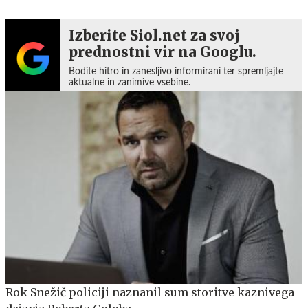
Izberite Siol.net za svoj
prednostni vir na Googlu.
Bodite hitro in zanesljivo informirani ter spremljajte
aktualne in zanimive vsebine.
Rok Snežič policiji naznanil sum storitve kaznivega