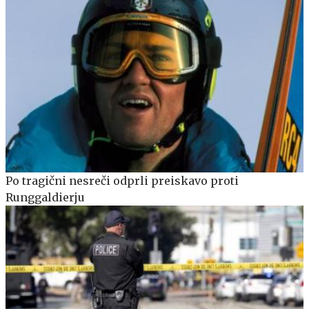
Po tragični nesreči odprli preiskavo proti
Runggaldierju