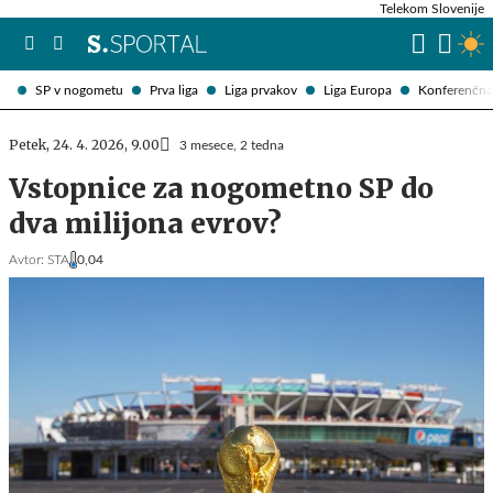
Telekom Slovenije
SP v nogometu
Prva liga
Liga prvakov
Liga Europa
Konferenčna 
Petek, 24. 4. 2026, 9.00
3 mesece, 2 tedna
Vstopnice za nogometno SP do
dva milijona evrov?
Avtor:
STA
0,04