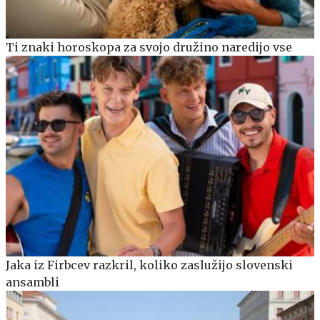
Ti znaki horoskopa za svojo družino naredijo vse
Jaka iz Firbcev razkril, koliko zaslužijo slovenski
ansambli