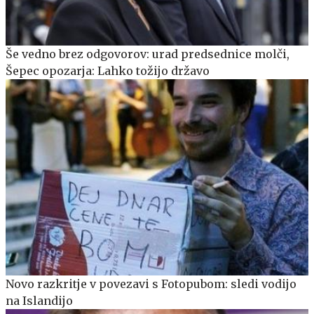
Še vedno brez odgovorov: urad predsednice molči,
Šepec opozarja: Lahko tožijo državo
Novo razkritje v povezavi s Fotopubom: sledi vodijo
na Islandijo