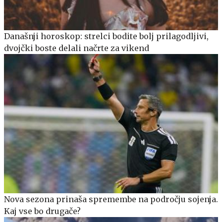
Današnji horoskop: strelci bodite bolj prilagodljivi,
dvojčki boste delali načrte za vikend
Nova sezona prinaša spremembe na področju sojenja.
Kaj vse bo drugače?