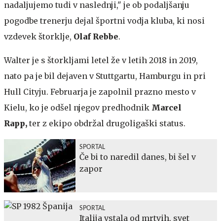
nadaljujemo tudi v naslednji," je ob podaljšanju
pogodbe trenerju dejal športni vodja kluba, ki nosi
vzdevek štorklje,
Olaf Rebbe
.
Walter je s štorkljami letel že v letih 2018 in 2019,
nato pa je bil dejaven v Stuttgartu, Hamburgu in pri
Hull Cityju. Februarja je zapolnil prazno mesto v
Kielu, ko je odšel njegov predhodnik
Marcel
Rapp,
ter z ekipo obdržal drugoligaški status.
SPORTAL
Če bi to naredil danes, bi šel v
zapor
SPORTAL
Italija vstala od mrtvih, svet