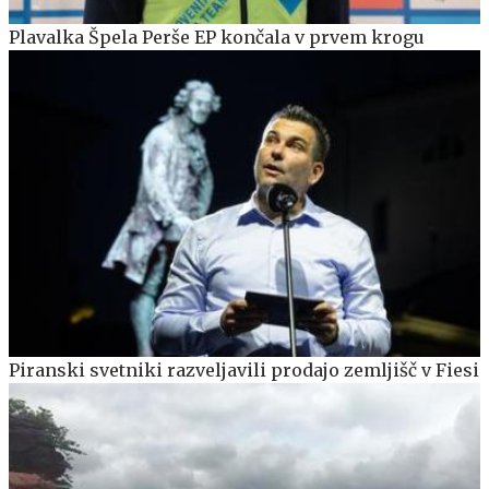
Plavalka Špela Perše EP končala v prvem krogu
Piranski svetniki razveljavili prodajo zemljišč v Fiesi