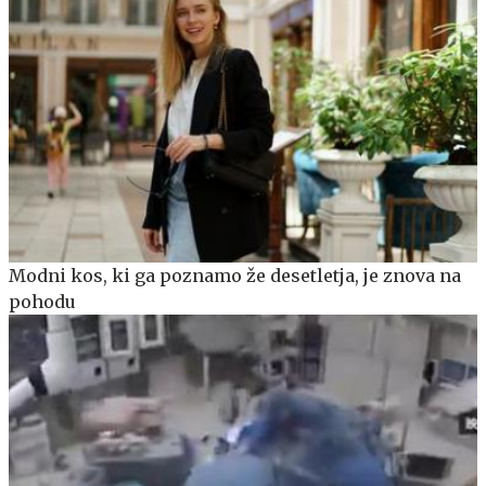
Modni kos, ki ga poznamo že desetletja, je znova na
pohodu