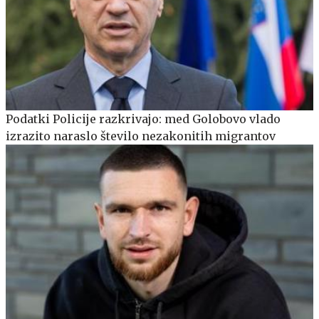
Podatki Policije razkrivajo: med Golobovo vlado
izrazito naraslo število nezakonitih migrantov