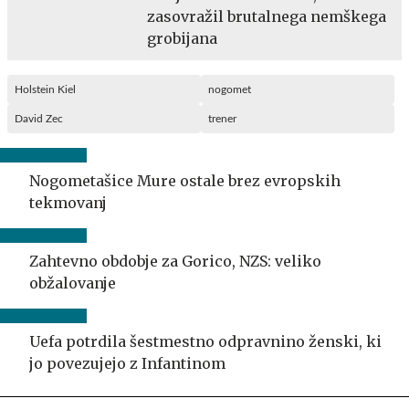
zasovražil brutalnega nemškega
grobijana
Holstein Kiel
nogomet
David Zec
trener
Nogometašice Mure ostale brez evropskih
tekmovanj
Zahtevno obdobje za Gorico, NZS: veliko
obžalovanje
Uefa potrdila šestmestno odpravnino ženski, ki
jo povezujejo z Infantinom