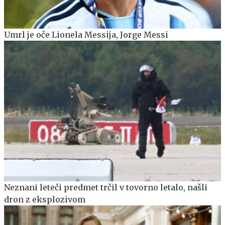
Umrl je oče Lionela Messija, Jorge Messi
Neznani leteči predmet trčil v tovorno letalo, našli
dron z eksplozivom