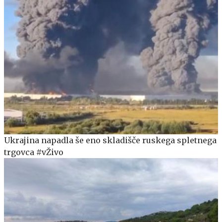
Ukrajina napadla še eno skladišče ruskega spletnega
trgovca #vŽivo