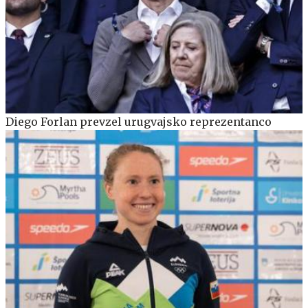
Diego Forlan prevzel urugvajsko reprezentanco