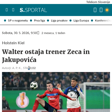
Telekom Slovenije
SP v nogometu
Prva liga
Liga prvakov
Liga Europa
Konferenčna 
Sobota, 30. 5. 2026, 9.50
2 meseca, 1 teden
Holstein Kiel
Walter ostaja trener Zeca in
Jakupovića
Avtorji:
A. P. K.,
STA
0,02