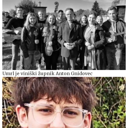
Umrl je viniški župnik Anton Gnidovec