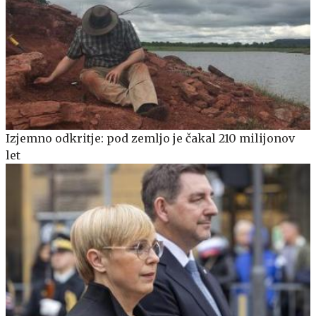
Izjemno odkritje: pod zemljo je čakal 210 milijonov
let