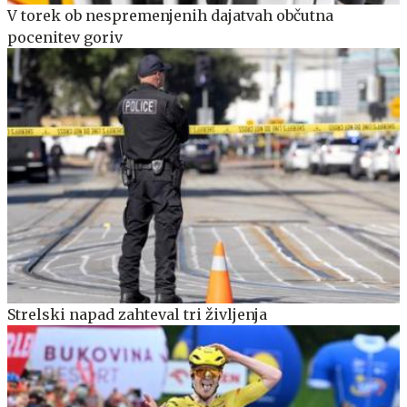
V torek ob nespremenjenih dajatvah občutna
pocenitev goriv
Strelski napad zahteval tri življenja