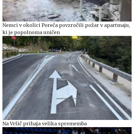
Nemci v okolici Poreča povzročili požar v apartmaju,
ki je popolnoma uničen
Na Vršič prihaja velika sprememba