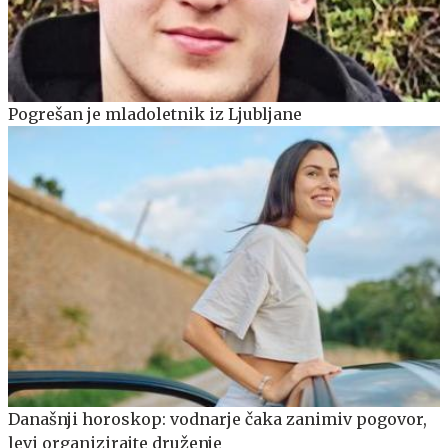
Pogrešan je mladoletnik iz Ljubljane
Današnji horoskop: vodnarje čaka zanimiv pogovor,
levi organizirajte druženje