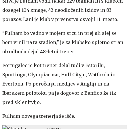
Silva je Fulham vodil nakar 229 tekmah in s klubom
dosegel 104 zmage, 42 neodločenih izidov in 83
porazov. Lani je klub v prvenstvu osvojil 11. mesto.
"Fulham bo vedno v mojem srcu in prej ali slej se
bom vrnil na ta stadion," je za klubsko spletno stran
ob odhodu dejal 48-letni trener.
Portugalec je kot trener delal tudi v Estorilu,
Sportingu, Olympiacosu, Hull Cityju, Watfordu in
Evertonu. Po poročanju medijev v Angliji in na
Iberskem polotoku pa je dogovor z Benfico že tik
pred sklenitvijo.
Fulham novega trenerja še išče.