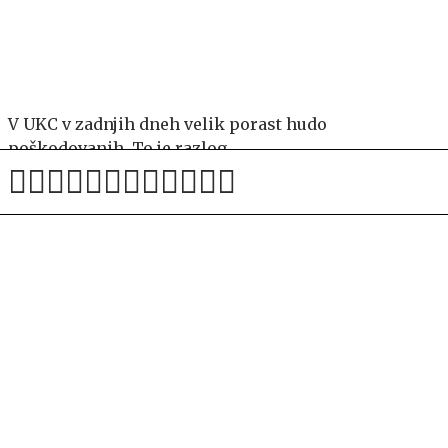
V UKC v zadnjih dneh velik porast hudo
poškodovanih. To je razlog.