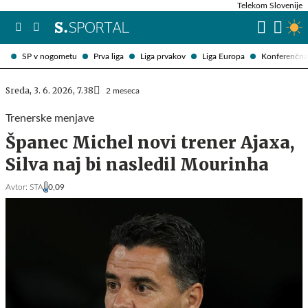
Telekom Slovenije
SP v nogometu
Prva liga
Liga prvakov
Liga Europa
Konferenčna 
Sreda, 3. 6. 2026, 7.38
2 meseca
Trenerske menjave
Španec Michel novi trener Ajaxa,
Silva naj bi nasledil Mourinha
Avtor:
STA
0,09