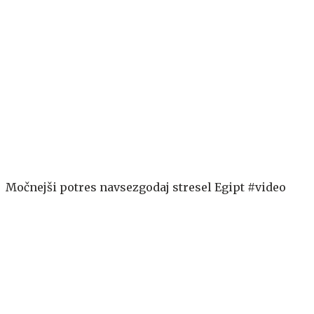
Močnejši potres navsezgodaj stresel Egipt #video