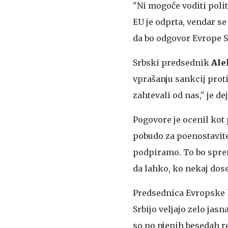
"Ni mogoče voditi politi
EU je odprta, vendar se 
da bo odgovor Evrope Sr
Srbski predsednik
Ale
vprašanju sankcij proti 
zahtevali od nas," je dej
Pogovore je ocenil ko
pobudo za poenostavit
podpiramo. To bo spre
da lahko, ko nekaj dosež
Predsednica Evropske
Srbijo veljajo zelo jas
so po njenih besedah r