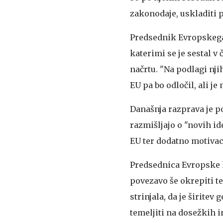
zakonodaje, uskladiti 
Predsednik Evropskega
katerimi se je sestal 
načrtu. "Na podlagi nj
EU pa bo odločil, ali je
Današnja razprava je p
razmišljajo o "novih i
EU ter dodatno motivac
Predsednica Evropske ko
povezavo še okrepiti te
strinjala, da je širite
temeljiti na dosežkih 