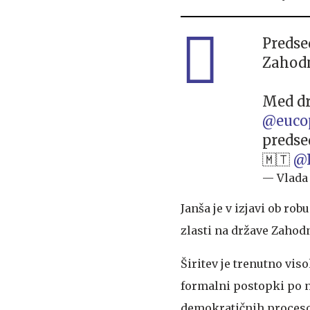
Predse
Zahodn
Med dr
@euco
predse
🇲🇹
@
— Vlada
Janša je v izjavi ob rob
zlasti na države Zahod
Širitev je trenutno vis
formalni postopki po n
demokratičnih procesov 