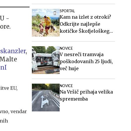
ime generalnega
sekretarja
SPORTAL
Kam na izlet z otroki?
EU -
Odkrijte najlepše
ore.
kotičke Škofjeloškega
hribovja.
NOVICE
skanzler
,
V nesreči tramvaja
 Malte
poškodovanih 25 ljudi,
lnI
več huje
NOVICE
itve EU,
Na Vršič prihaja velika
sprememba
ivno, vendar
vnih