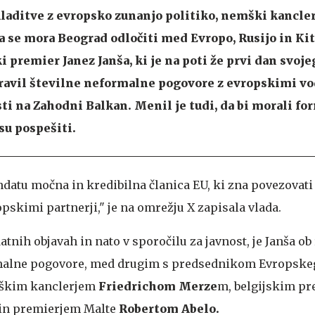
laditve z evropsko zunanjo politiko, nemški kancle
da se mora Beograd odločiti med Evropo, Rusijo in Kit
i premier Janez Janša, ki je na poti že prvi dan svoj
pravil številne neformalne pogovore z evropskimi vod
sti na Zahodni Balkan. Menil je tudi, da bi morali f
su pospešiti.
ndatu močna in kredibilna članica EU, ki zna povezovati
pskimi partnerji," je na omrežju X zapisala vlada.
datnih objavah in nato v sporočilu za javnost, je Janša ob
rmalne pogovore, med drugim s predsednikom Evropske
mškim kanclerjem
Friedrichom Merze
m, belgijskim p
in premierjem Malte
Robertom Abelo.