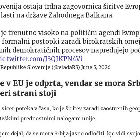
lovenija ostaja trdna zagovornica širitve Evr
 zlasti na države Zahodnega Balkana.
 je trenutno visoko na politični agendi Evrop
 formalni postopki zaradi birokratskih omej
nih demokratičnih procesov napredujejo poč
ic.twitter.com/J3QJKPN4Vi
 Republike Slovenije (@vladaRS)
June 5, 2026
e v EU je odprta, vendar se mora Srb
eri strani stoji
icer poteka v času, ko je širitev zaradi zaostrenih geo
teškimi prednostnimi nalogami unije.
jem dejal, da se mora Srbija jasno odločiti, kje vidi svoj