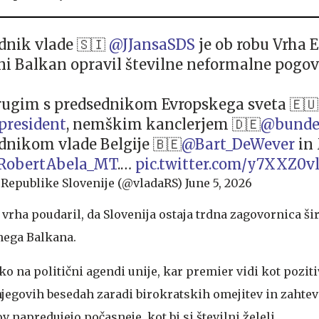
dnik vlade 🇸🇮
@JJansaSDS
je ob robu Vrha 
i Balkan opravil številne neformalne pogov
ugim s predsednikom Evropskega sveta 🇪🇺
president
, nemškim kanclerjem 🇩🇪
@bunde
dnikom vlade Belgije 🇧🇪
@Bart_DeWever
in
RobertAbela_MT
.…
pic.twitter.com/y7XXZ0v
 Republike Slovenije (@vladaRS)
June 5, 2026
u vrha poudaril, da Slovenija ostaja trdna zagovornica šir
nega Balkana.
oko na politični agendi unije, kar premier vidi kot pozit
jegovih besedah zaradi birokratskih omejitev in zahte
napredujejo počasneje, kot bi si številni želeli.