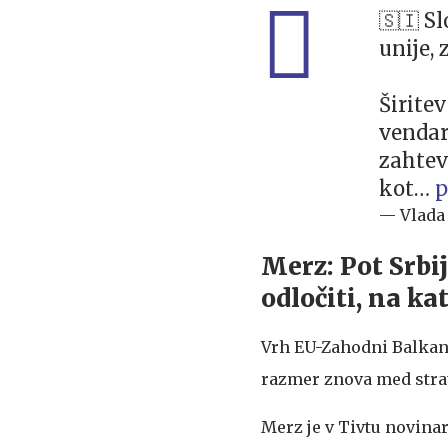
🇸🇮 S
unije,
Širitev
vendar
zahtev
kot…
p
— Vlada
Merz: Pot Srbij
odločiti, na kat
Vrh EU-Zahodni Balkan s
razmer znova med stra
Merz je v Tivtu novinar