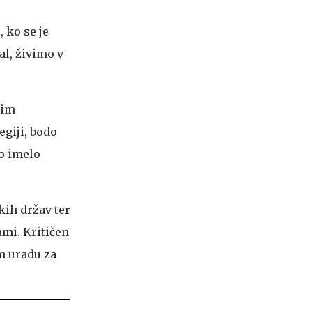
 ko se je
al, živimo v
nim
egiji, bodo
ko imelo
skih držav ter
mi. Kritičen
em uradu za