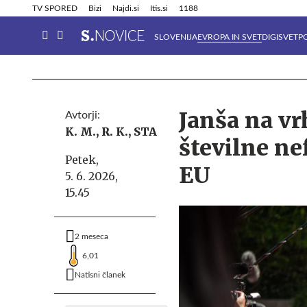
Info in obvestila
Tehnik
TV SPORED
Bizi
Najdi.si
Itis.si
1188
SLOVENIJA
EVROPA IN SVET
DIGISVET
P
Janša na v
Avtorji:
K. M.,
R. K.,
STA
številne ne
Petek,
EU
5. 6. 2026,
15.45
2 meseca
6,01
Natisni članek