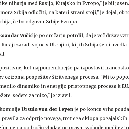
ke nihanja med Rusijo, Kitajsko in Evropo," je bil jasen.
mora Srbija odločiti, na kateri strani stoji," je dejal, ob 
bija, če bo odgovor Srbije Evropa.
ksandar Vučić
je po srečanju potrdil, da je več držav vzt
Rusiji zaradi vojne v Ukrajini, ki jih Srbija še ni uvedla.
al.
t pozitivne, kot najpomembnejšo pa izpostavil francos
ev oziroma pospešitev širitvenega procesa. "Mi to pop
menilo dinamiko in energijo pristopnega procesa k EU
ete, sedete za mizo," je izjavil.
 komisije
Ursula von der Leyen
je po koncu vrha poudar
na pravila za odprtje novega, tretjega sklopa pogajalskih 
eforme na področju vladavine prava, svobode medijev in