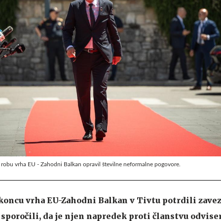
b robu vrha EU - Zahodni Balkan opravil številne neformalne pogovore.
 koncu vrha EU-Zahodni Balkan v Tivtu potrdili zave
so sporočili, da je njen napredek proti članstvu odvise