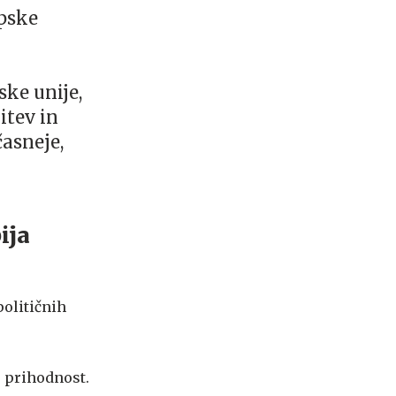
opske
ske unije,
itev in
asneje,
ija
političnih
o prihodnost.