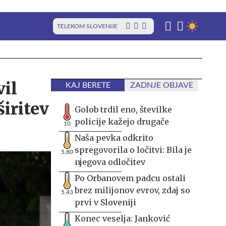
TELEKOM SLOVENIJE
il
KAJ BERETE
ZADNJE OBJAVE
iritev
Golob trdil eno, številke
policije kažejo drugače
10
Naša pevka odkrito
spregovorila o ločitvi: Bila je
5,80
njegova odločitev
Po Orbanovem padcu ostali
brez milijonov evrov, zdaj so
5,43
prvi v Sloveniji
Konec veselja: Janković