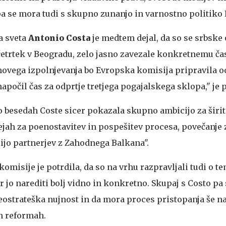
pa se mora tudi s skupno zunanjo in varnostno politiko 
 sveta
Antonio Costa
je medtem dejal, da so se srbske o
v četrtek v Beogradu, zelo jasno zavezale konkretnemu 
ihovega izpolnjevanja bo Evropska komisija pripravila o
 napočil čas za odprtje tretjega pogajalskega sklopa," je 
o besedah Coste sicer pokazala skupno ambicijo za širit
dejah za poenostavitev in pospešitev procesa, povečanje 
ijo partnerjev z Zahodnega Balkana".
misije je potrdila, da so na vrhu razpravljali tudi o t
r jo narediti bolj vidno in konkretno. Skupaj s Costo pa 
v geostrateška nujnost in da mora proces pristopanja še n
in reformah.