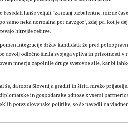
o besedah Janše veljali "za manj turbulentne, mirne čase,
opo samo neka normalna pot navzgor", zdaj pa, kot je dej
evajo hitrejše rešitve.
di pomen integracije držav kandidatk že pred polnoprav
bo dovolj odločno širila svojega vpliva in prisotnosti v r
govem mnenju zapolnile druge svetovne sile, kar bi lah
l še, da mora Slovenija graditi in širiti mrežo prijatelj
 diplomatske in gospodarske odnose z vsemi partnerica
teklih potez slovenske politike, so še navedli na vladn