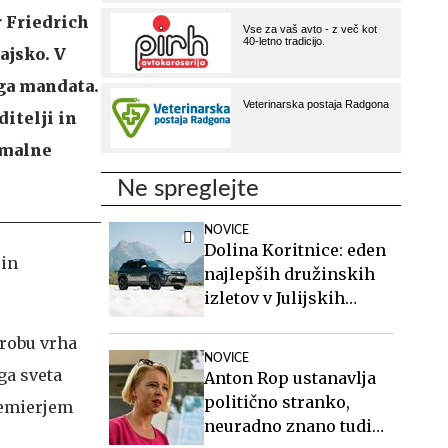
r Friedrich
ajsko. V
ega mandata.
itelji in
ormalne
Ne spreglejte
NOVICE
Dolina Koritnice: eden
 in
najlepših družinskih
izletov v Julijskih
Alpah
 robu vrha
NOVICE
ga sveta
Anton Rop ustanavlja
politično stranko,
remierjem
neuradno znano tudi