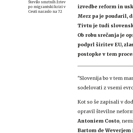
Število smrtnih žrtev
izvedbe reform in usk
po migrantski krizi v
Ceuti naraslo na 72
Merz pa je poudaril, 
Tivtu je tudi slovensk
Ob robu srečanja je o
podprl širitev EU, zla
postopke v tem proce
"Slovenija bo v tem ma
sodelovati z vsemi evro
Kot so še zapisali v do
opravil številne nefo
Antoniem Costo
, ne
Bartom de Weverjem