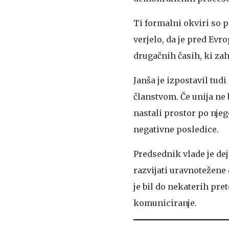
Ti formalni okviri so p
verjelo, da je pred Evr
drugačnih časih, ki zaht
Janša je izpostavil tu
članstvom. Če unija ne 
nastali prostor po nje
negativne posledice.
Predsednik vlade je deja
razvijati uravnotežene
je bil do nekaterih pre
komuniciranje.