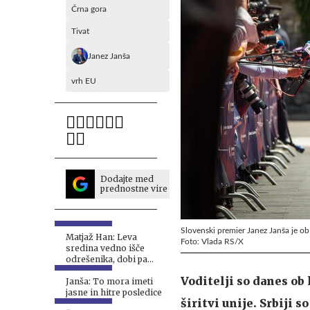
Črna gora
Tivat
Janez Janša
vrh EU
Dodajte med
prednostne vire
Slovenski premier Janez Janša je o
Matjaž Han: Leva
Foto: Vlada RS/X
sredina vedno išče
odrešenika, dobi pa
Janševo vlado #video
Voditelji so danes ob
Janša: To mora imeti
jasne in hitre posledice
širitvi unije. Srbiji 