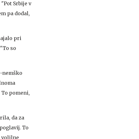
 "Pot Srbije v
tem pa dodal,
rajalo pri
 "To so
ko-nemško
olnoma
. To pomeni,
ila, da za
poglavij. To
 volilne