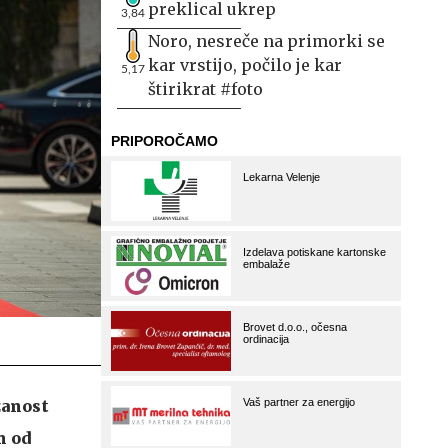
preklical ukrep
3,84
Noro, nesreče na primorki se
kar vrstijo, počilo je kar
5,17
štirikrat #foto
zanost
n od