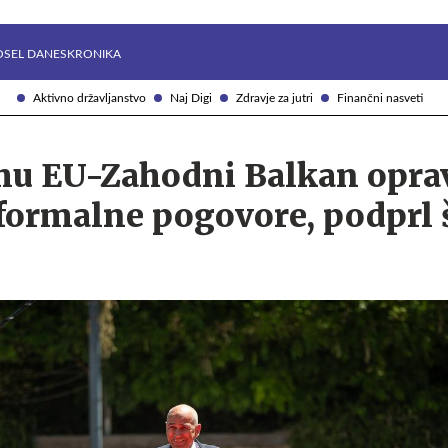
Želite prejemati e-novice?
Uživajmo pametno
OSEL DANES
KRONIKA
Aktivno državljanstvo
Naj Digi
Zdravje za jutri
Finančni nasveti
rhu EU-Zahodni Balkan oprav
formalne pogovore, podprl š