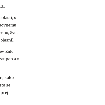
EU.
blasti, s
časovnemu
ceno, Svet
pojasnil.
ev. Zato
zaupanja v
em, kako
sta se
aprej