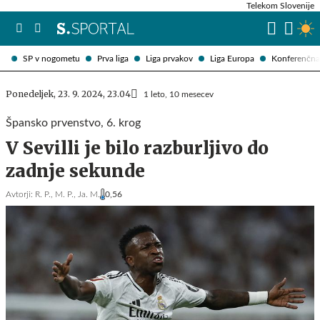
Telekom Slovenije
SP v nogometu
Prva liga
Liga prvakov
Liga Europa
Konferenčna 
Ponedeljek, 23. 9. 2024, 23.04
1 leto, 10 mesecev
Špansko prvenstvo, 6. krog
V Sevilli je bilo razburljivo do
zadnje sekunde
Avtorji:
R. P.,
M. P.,
Ja. M.
0,56