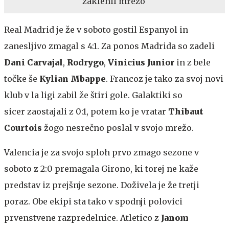
zaklenil mrežo
Real Madrid je že v soboto gostil Espanyol in
zanesljivo zmagal s 4:1. Za ponos Madrida so zadeli
Dani Carvajal
,
Rodrygo
,
Vinicius Junior
in z bele
točke še
Kylian Mbappe
. Francoz je tako za svoj novi
klub v la ligi zabil že štiri gole. Galaktiki so
sicer zaostajali z 0:1, potem ko je vratar
Thibaut
Courtois
žogo nesrečno poslal v svojo mrežo.
Valencia je za svojo sploh prvo zmago sezone v
soboto z 2:0 premagala Girono, ki torej ne kaže
predstav iz prejšnje sezone. Doživela je že tretji
poraz. Obe ekipi sta tako v spodnji polovici
prvenstvene razpredelnice. Atletico z
Janom