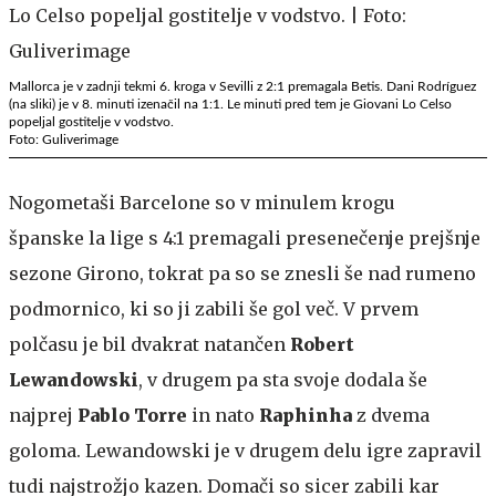
Mallorca je v zadnji tekmi 6. kroga v Sevilli z 2:1 premagala Betis. Dani Rodríguez
(na sliki) je v 8. minuti izenačil na 1:1. Le minuti pred tem je Giovani Lo Celso
popeljal gostitelje v vodstvo.
Foto: Guliverimage
Nogometaši Barcelone so v minulem krogu
španske la lige s 4:1 premagali presenečenje prejšnje
sezone Girono, tokrat pa so se znesli še nad rumeno
podmornico, ki so ji zabili še gol več. V prvem
polčasu je bil dvakrat natančen
Robert
Lewandowski
, v drugem pa sta svoje dodala še
najprej
Pablo Torre
in nato
Raphinha
z dvema
goloma. Lewandowski je v drugem delu igre zapravil
tudi najstrožjo kazen. Domači so sicer zabili kar