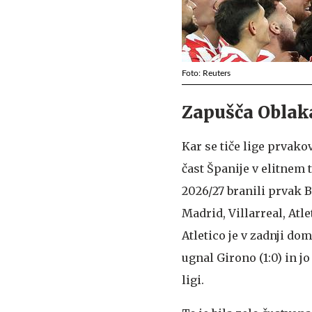
Foto: Reuters
Zapušča Oblaka
Kar se tiče lige prvakov
čast Španije v elitnem
2026/27 branili prvak 
Madrid, Villarreal, Atle
Atletico je v zadnji dom
ugnal Girono (1:0) in jo
ligi.