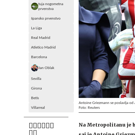
tuja nogometna
prvenstva
špansko prvenstvo
La Liga
Real Madrid
Atletico Madrid
Barcelona
Jan Oblak
Sevilla
Girona
Betis
Antoine Griezmann se poslavlja od A
Foto: Reuters
Villarreal
Na Metropolitanu je 
saj je Antoine Griezm