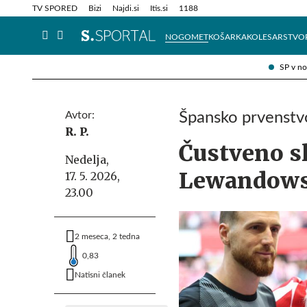
Info in obvestila
Tehnik
TV SPORED
Bizi
Najdi.si
Itis.si
1188
NOGOMET
KOŠARKA
KOLESARSTVO
SP v n
Avtor:
Špansko prvenstvo
R. P.
Čustveno s
Nedelja,
Lewandow
17. 5. 2026,
23.00
2 meseca, 2 tedna
0,83
Natisni članek