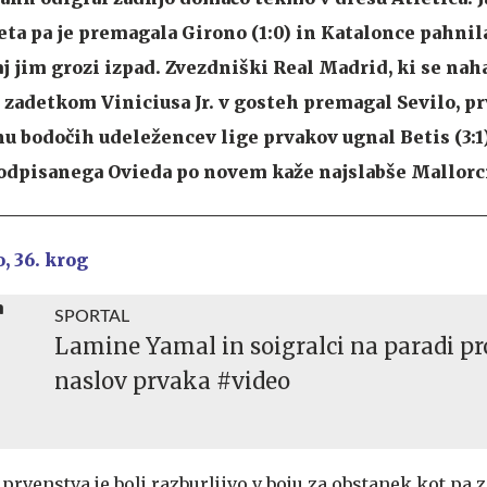
eta pa je premagala Girono (1:0) in Katalonce pahnil
aj jim grozi izpad. Zvezdniški Real Madrid, ki se naha
z zadetkom Viniciusa Jr. v gosteh premagal Sevilo, p
u bodočih udeležencev lige prvakov ugnal Betis (3:1),
odpisanega Ovieda po novem kaže najslabše Mallorci
, 36. krog
SPORTAL
Lamine Yamal in soigralci na paradi pro
naslov prvaka #video
rvenstva je bolj razburljivo v boju za obstanek kot pa z