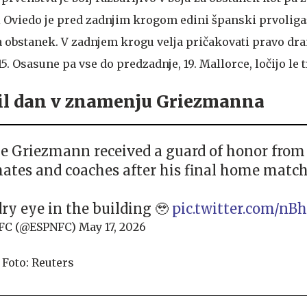
 Oviedo je pred zadnjim krogom edini španski prvoligaš,
a obstanek. V zadnjem krogu velja pričakovati pravo dra
5. Osasune pa vse do predzadnje, 19. Mallorce, ločijo le t
bil dan v znamenju Griezmanna
e Griezmann received a guard of honor from
tes and coaches after his final home match
dry eye in the building 🥹
pic.twitter.com/n
FC (@ESPNFC)
May 17, 2026