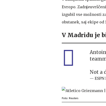
Evropo. Zadnjeuvrščeni
izgubil vse možnosti z
obstanek, saj ekipe od 1
V Madridu je 
Antoin
teamma
Not a 
— ESPN 
Foto: Reuters