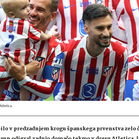
tletica.
bilo v predzadnjem krogu španskega prvenstva zelo 
ann odigral zadnjo domačo tekmo v dresu Atletica. J