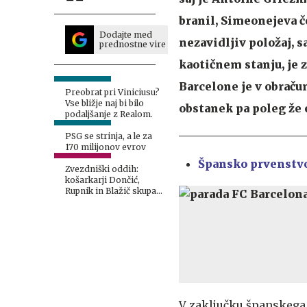
branil, Simeonejeva č
Dodajte med
nezavidljiv položaj, s
prednostne vire
kaotičnem stanju, je 
Barcelone je v obračun
Preobrat pri Viniciusu?
Vse bližje naj bi bilo
obstanek pa poleg že 
podaljšanje z Realom.
PSG se strinja, a le za
170 milijonov evrov
Špansko prvenstvo
Zvezdniški oddih:
košarkarji Dončić,
Rupnik in Blažič skupaj
na jahti
V zaključku španskega p