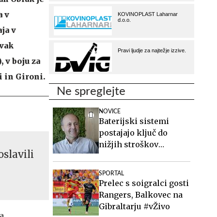
a v
ja v
rvak
 v boju za
 in Gironi.
Ne spreglejte
NOVICE
Baterijski sistemi
postajajo ključ do
nižjih stroškov
slavili
elektrike v podjetjih
SPORTAL
Prelec s soigralci gosti
Rangers, Balkovec na
Gibraltarju #vŽivo
a