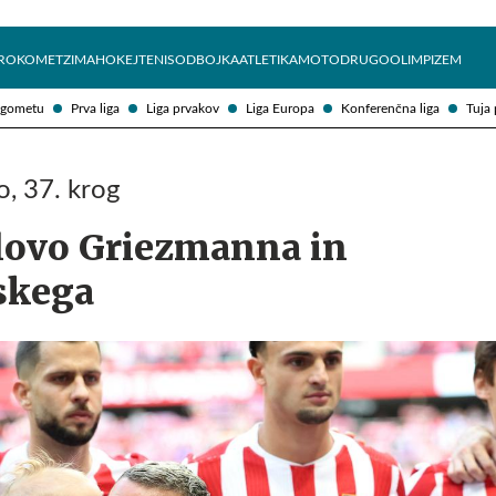
Želite prejemati e-novice?
Uživajmo pametno
ROKOMET
ZIMA
HOKEJ
TENIS
ODBOJKA
ATLETIKA
MOTO
DRUGO
OLIMPIZEM
ogometu
Prva liga
Liga prvakov
Liga Europa
Konferenčna liga
Tuja 
, 37. krog
lovo Griezmanna in
skega