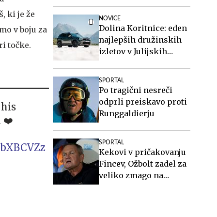
 ki je že
NOVICE
Dolina Koritnice: eden
mo v boju za
najlepših družinskih
ri točke.
izletov v Julijskih
Alpah
SPORTAL
Po tragični nesreči
odprli preiskavo proti
 his
Runggaldierju
 ❤️
SPORTAL
BhbXBCVZz
Kekovi v pričakovanju
Fincev, Ožbolt zadel za
veliko zmago na
Norveškem #vŽivo