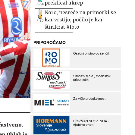
preklical ukrep
3,84
Noro, nesreče na primorki se
kar vrstijo, počilo je kar
5,17
štirikrat #foto
čustveno,
an Oblak je