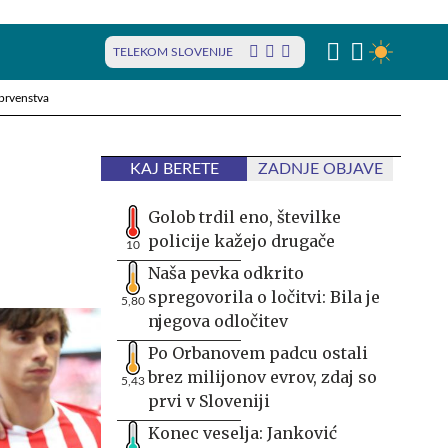
TELEKOM SLOVENIJE
prvenstva
KAJ BERETE
ZADNJE OBJAVE
Golob trdil eno, številke
policije kažejo drugače
10
Naša pevka odkrito
spregovorila o ločitvi: Bila je
5,80
njegova odločitev
Po Orbanovem padcu ostali
brez milijonov evrov, zdaj so
5,43
prvi v Sloveniji
Konec veselja: Janković