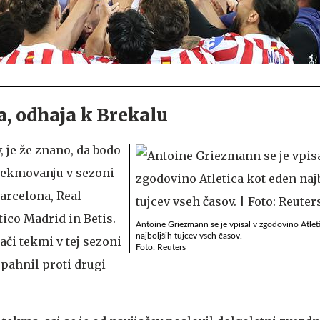
, odhaja k Brekalu
, je že znano, da bodo
 tekmovanju v sezoni
Barcelona, Real
tico Madrid in Betis.
Antoine Griezmann se je vpisal v zgodovino Atlet
najboljših tujcev vseh časov.
ači tekmi v tej sezoni
Foto: Reuters
 pahnil proti drugi