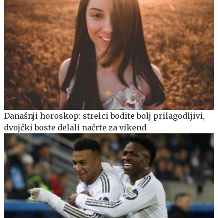
Današnji horoskop: strelci bodite bolj prilagodljivi,
dvojčki boste delali načrte za vikend