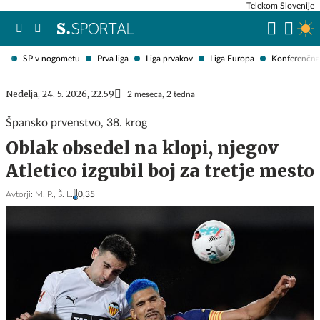
Telekom Slovenije
SP v nogometu
Prva liga
Liga prvakov
Liga Europa
Konferenčna 
Nedelja, 24. 5. 2026, 22.59
2 meseca, 2 tedna
Špansko prvenstvo, 38. krog
Oblak obsedel na klopi, njegov
Atletico izgubil boj za tretje mesto
Avtorji:
M. P.,
Š. L.
0,35