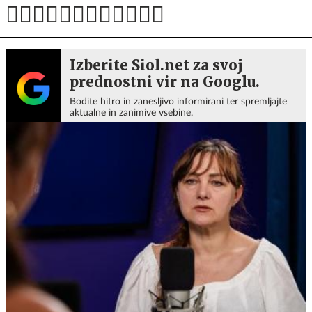
Izberite Siol.net za svoj
prednostni vir na Googlu.
Bodite hitro in zanesljivo informirani ter spremljajte
aktualne in zanimive vsebine.