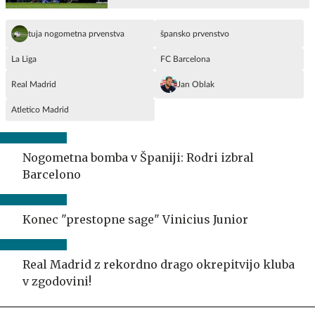
tuja nogometna prvenstva
špansko prvenstvo
La Liga
FC Barcelona
Real Madrid
Jan Oblak
Atletico Madrid
Nogometna bomba v Španiji: Rodri izbral
Barcelono
Konec "prestopne sage" Vinicius Junior
Real Madrid z rekordno drago okrepitvijo kluba
v zgodovini!