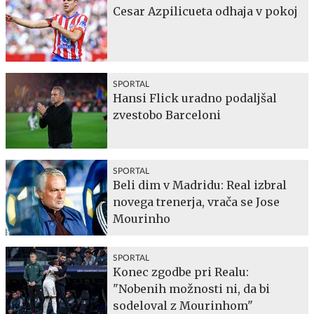
Cesar Azpilicueta odhaja v pokoj
SPORTAL
Hansi Flick uradno podaljšal
zvestobo Barceloni
SPORTAL
Beli dim v Madridu: Real izbral
novega trenerja, vrača se Jose
Mourinho
SPORTAL
Konec zgodbe pri Realu:
"Nobenih možnosti ni, da bi
sodeloval z Mourinhom"