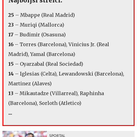
Najboljši strelci:
25
– Mbappe (Real Madrid)
23
– Muriqi (Mallorca)
17
– Budimir (Osasuna)
16
– Torres (Barcelona), Vinicius Jr. (Real
Madrid), Yamal (Barcelona)
15
– Oyarzabal (Real Sociedad)
14
– Iglesias (Celta), Lewandowski (Barcelona),
Martinez (Alaves)
13
– Mikautadze (Villarreal), Raphinha
(Barcelona), Sorloth (Atletico)
...
SPORTAL