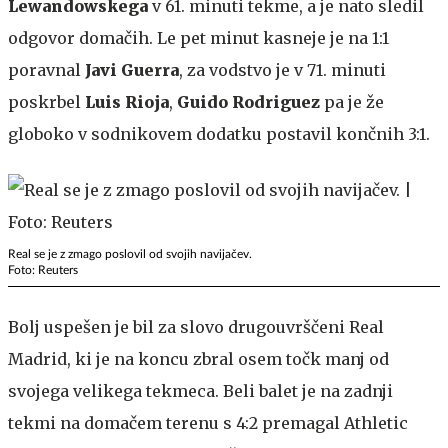
Lewandowskega
v 61. minuti tekme, a je nato sledil
odgovor domačih. Le pet minut kasneje je na 1:1
poravnal
Javi Guerra
, za vodstvo je v 71. minuti
poskrbel
Luis Rioja
,
Guido Rodriguez
pa je že
globoko v sodnikovem dodatku postavil končnih 3:1.
Real se je z zmago poslovil od svojih navijačev.
Foto: Reuters
Bolj uspešen je bil za slovo drugouvrščeni Real
Madrid, ki je na koncu zbral osem točk manj od
svojega velikega tekmeca. Beli balet je na zadnji
tekmi na domačem terenu s 4:2 premagal Athletic