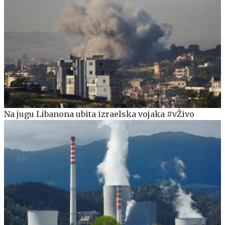
Na jugu Libanona ubita izraelska vojaka #vŽivo