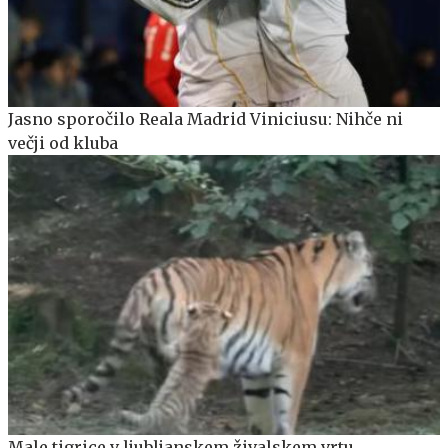
Jasno sporočilo Reala Madrid Viniciusu: Nihče ni
večji od kluba
Male tigrice v ljubljanskem živalskem vrtu