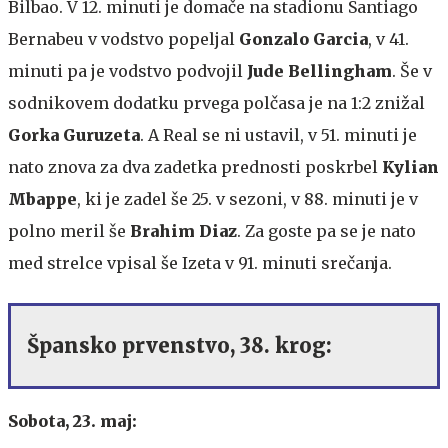
Bilbao. V 12. minuti je domače na stadionu Santiago
Bernabeu v vodstvo popeljal
Gonzalo Garcia
, v 41.
minuti pa je vodstvo podvojil
Jude Bellingham
. Še v
sodnikovem dodatku prvega polčasa je na 1:2 znižal
Gorka Guruzeta
. A Real se ni ustavil, v 51. minuti je
nato znova za dva zadetka prednosti poskrbel
Kylian
Mbappe
, ki je zadel še 25. v sezoni, v 88. minuti je v
polno meril še
Brahim Diaz
. Za goste pa se je nato
med strelce vpisal še Izeta v 91. minuti srečanja.
Špansko prvenstvo, 38. krog:
Sobota, 23. maj: