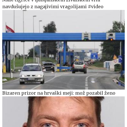
navdušujejo z nagajivimi vragolijami #video
Bizaren prizor na hrvaški meji: mož pozabil ženo