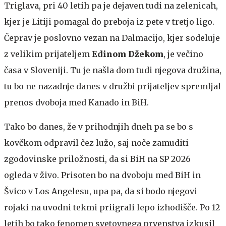
Triglava, pri 40 letih pa je dejaven tudi na zelenicah,
kjer je Litiji pomagal do preboja iz pete v tretjo ligo.
Čeprav je poslovno vezan na Dalmacijo, kjer sodeluje
z velikim prijateljem
Edinom Džekom
, je večino
časa v Sloveniji. Tu je našla dom tudi njegova družina,
tu bo ne nazadnje danes v družbi prijateljev spremljal
prenos dvoboja med Kanado in BiH.
Tako bo danes, že v prihodnjih dneh pa se bo s
kovčkom odpravil čez lužo, saj noče zamuditi
zgodovinske priložnosti, da si BiH na SP 2026
ogleda v živo. Prisoten bo na dvoboju med BiH in
Švico v Los Angelesu, upa pa, da si bodo njegovi
rojaki na uvodni tekmi priigrali lepo izhodišče. Po 12
letih bo tako fenomen svetovnega prvenstva izkusil