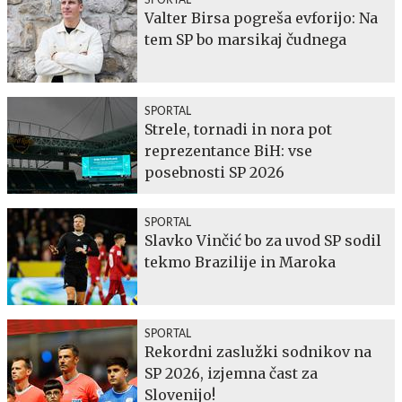
Valter Birsa pogreša evforijo: Na
tem SP bo marsikaj čudnega
SPORTAL
Strele, tornadi in nora pot
reprezentance BiH: vse
posebnosti SP 2026
SPORTAL
Slavko Vinčić bo za uvod SP sodil
tekmo Brazilije in Maroka
SPORTAL
Rekordni zaslužki sodnikov na
SP 2026, izjemna čast za
Slovenijo!