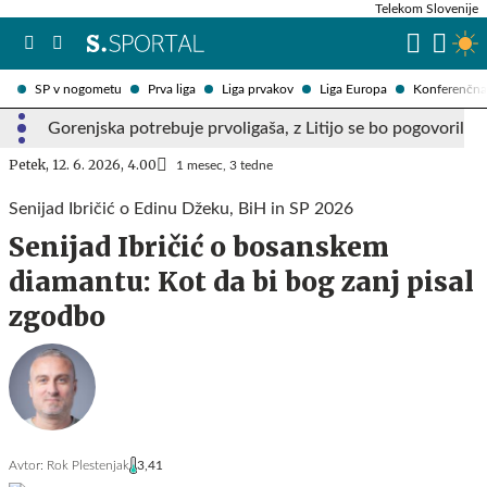
Telekom Slovenije
SP v nogometu
Prva liga
Liga prvakov
Liga Europa
Konferenčna 
Gorenjska potrebuje prvoligaša, z Litijo se bo pogovoril
Petek, 12. 6. 2026, 4.00
1 mesec, 3 tedne
Senijad Ibričić o Edinu Džeku, BiH in SP 2026
Senijad Ibričić o bosanskem
diamantu: Kot da bi bog zanj pisal
zgodbo
Avtor:
Rok Plestenjak
3,41