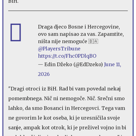
BiH.
Draga djeco Bosne i Hercegovine,
ovo sam napisao za vas. Zapamtite,
ništa nije nemoguće 🇧🇦
@PlayersTribune
https://t.co/Fhc0PDlqBO
— Edin Džeko (@EdDzeko)
June 11,
2026
"Dragi otroci iz BiH. Rad bi vam povedal nekaj
pomembnega. Nič ni nemogoče. Nič. Srečni smo
lahko, da smo Bosanci in Hercegovci. Tega vam
ne govorim le kot oseba, ki je uresničila svoje
sanje, ampak kot otrok, ki je preživel vojno in bi