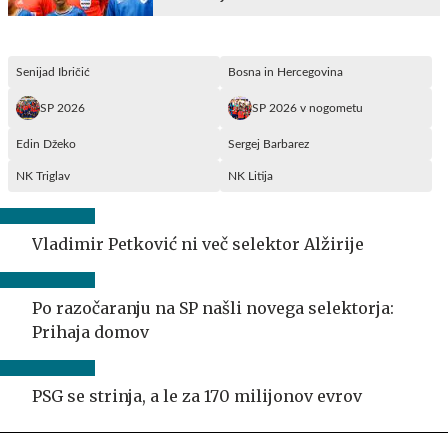
Senijad Ibričić
Bosna in Hercegovina
SP 2026
SP 2026 v nogometu
Edin Džeko
Sergej Barbarez
NK Triglav
NK Litija
Vladimir Petković ni več selektor Alžirije
Po razočaranju na SP našli novega selektorja:
Prihaja domov
PSG se strinja, a le za 170 milijonov evrov