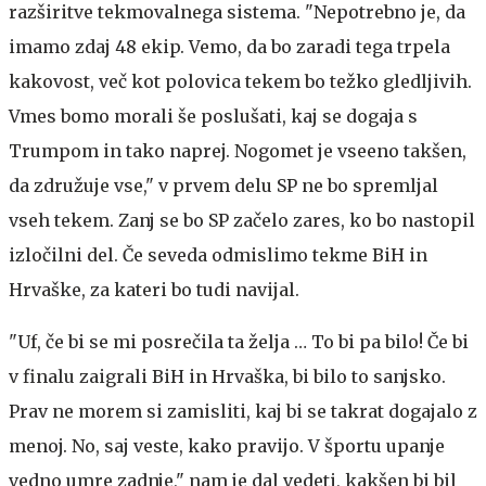
razširitve tekmovalnega sistema. "Nepotrebno je, da
imamo zdaj 48 ekip. Vemo, da bo zaradi tega trpela
kakovost, več kot polovica tekem bo težko gledljivih.
Vmes bomo morali še poslušati, kaj se dogaja s
Trumpom in tako naprej. Nogomet je vseeno takšen,
da združuje vse," v prvem delu SP ne bo spremljal
vseh tekem. Zanj se bo SP začelo zares, ko bo nastopil
izločilni del. Če seveda odmislimo tekme BiH in
Hrvaške, za kateri bo tudi navijal.
"Uf, če bi se mi posrečila ta želja … To bi pa bilo! Če bi
v finalu zaigrali BiH in Hrvaška, bi bilo to sanjsko.
Prav ne morem si zamisliti, kaj bi se takrat dogajalo z
menoj. No, saj veste, kako pravijo. V športu upanje
vedno umre zadnje," nam je dal vedeti, kakšen bi bil