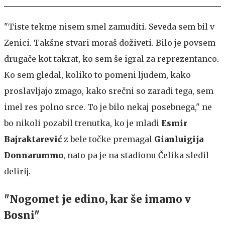
"Tiste tekme nisem smel zamuditi. Seveda sem bil v
Zenici. Takšne stvari moraš doživeti. Bilo je povsem
drugače kot takrat, ko sem še igral za reprezentanco.
Ko sem gledal, koliko to pomeni ljudem, kako
proslavljajo zmago, kako srečni so zaradi tega, sem
imel res polno srce. To je bilo nekaj posebnega," ne
bo nikoli pozabil trenutka, ko je mladi
Esmir
Bajraktarević
z bele točke premagal
Gianluigija
Donnarummo
, nato pa je na stadionu Čelika sledil
delirij.
"Nogomet je edino, kar še imamo v
Bosni"