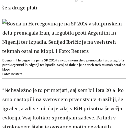
še z druge plati.
Bosna in Hercegovina je na SP 2014 v skupinskem delu premagala Iran, a izgubila
proti Argentini in Nigeriji ter izpadla. Senijad Ibričić je na vseh treh tekmah ostal na
klopi.
Foto: Reuters
"Nehvaležno je to primerjati, saj sem bil leta 2014, ko
smo nastopili na svetovnem prvenstvu v Braziliji, še
igralec, a zdi se mi, da je zdaj v BiH prisotna še večja
evforija. Vsaj kolikor spremljam zadeve. Pa tudi v
strokovnem štabu je ogromno mojih nekdanjih