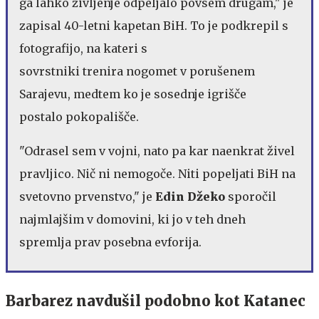
ga lahko življenje odpeljalo povsem drugam," je
zapisal 40-letni kapetan BiH. To je podkrepil s
fotografijo, na kateri s
sovrstniki trenira nogomet v porušenem
Sarajevu, medtem ko je sosednje igrišče
postalo pokopališče.
"Odrasel sem v vojni, nato pa kar naenkrat živel
pravljico. Nič ni nemogoče. Niti popeljati BiH na
svetovno prvenstvo," je
Edin Džeko
sporočil
najmlajšim v domovini, ki jo v teh dneh
spremlja prav posebna evforija.
Barbarez navdušil podobno kot Katanec