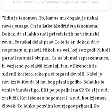
A post shared by Senijad Ibricic (@senijad_ibricic_ibro)
"Edin je fenomen. To, kar se mu dogaja, je nekaj
neverjetnega. On in
Luka Modrić
sta fenomena.
Dokaz, da si lahko tudi pri teh letih na vrhunski
ravni, če nekaj delaš prav. To je še en dokaz, da v
nogometu ni pravil. Nikoli ne veš, kaj se zgodi. Nikoli
pa tudi ne smeš obupati. Če ne bi imel reprezentance,
bi verjetno po slabši izkušnji lani v Firencah že
sklenil kariero, tako pa si tega ni dovolil. Našel je
nov izziv. Kot da bi mu bog pisal zgodbo. Schalke je
vrnil v bundesligo, BiH pa popeljal na SP. To si je tudi
zaslužil. Kot izjemen nogometaš, a tudi kot izjemen
človek. To lahko potrdim kot njegov prijatelj. Po