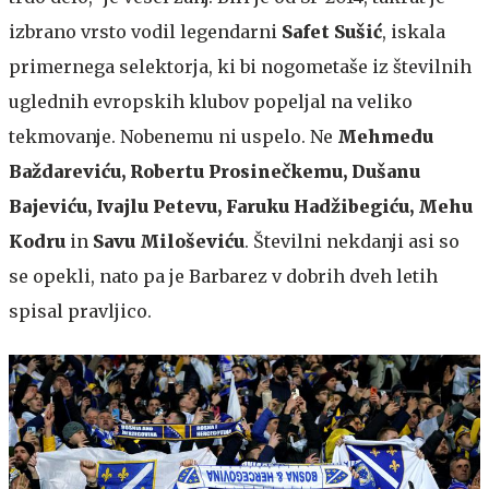
izbrano vrsto vodil legendarni
Safet Sušić
, iskala
primernega selektorja, ki bi nogometaše iz številnih
uglednih evropskih klubov popeljal na veliko
tekmovanje. Nobenemu ni uspelo. Ne
Mehmedu
Baždareviću, Robertu Prosinečkemu, Dušanu
Bajeviću, Ivajlu Petevu, Faruku Hadžibegiću, Mehu
Kodru
in
Savu Miloševiću
. Številni nekdanji asi so
se opekli, nato pa je Barbarez v dobrih dveh letih
spisal pravljico.