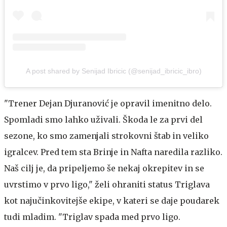
A post shared by Senijad Ibricic (@senijad_ibricic_ibro)
"Trener Dejan Djuranović je opravil imenitno delo.
Spomladi smo lahko uživali. Škoda le za prvi del
sezone, ko smo zamenjali strokovni štab in veliko
igralcev. Pred tem sta Brinje in Nafta naredila razliko.
Naš cilj je, da pripeljemo še nekaj okrepitev in se
uvrstimo v prvo ligo," želi ohraniti status Triglava
kot najučinkovitejše ekipe, v kateri se daje poudarek
tudi mladim. "Triglav spada med prvo ligo.