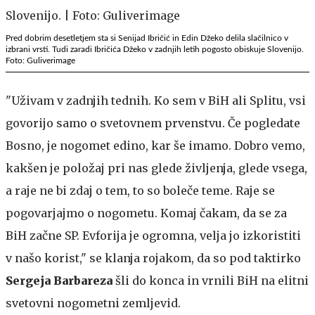
Pred dobrim desetletjem sta si Senijad Ibričić in Edin Džeko delila slačilnico v
izbrani vrsti. Tudi zaradi Ibričića Džeko v zadnjih letih pogosto obiskuje Slovenijo.
Foto: Guliverimage
"Uživam v zadnjih tednih. Ko sem v BiH ali Splitu, vsi
govorijo samo o svetovnem prvenstvu. Če pogledate
Bosno, je nogomet edino, kar še imamo. Dobro vemo,
kakšen je položaj pri nas glede življenja, glede vsega,
a raje ne bi zdaj o tem, to so boleče teme. Raje se
pogovarjajmo o nogometu. Komaj čakam, da se za
BiH začne SP. Evforija je ogromna, velja jo izkoristiti
v našo korist," se klanja rojakom, da so pod taktirko
Sergeja Barbareza
šli do konca in vrnili BiH na elitni
svetovni nogometni zemljevid.