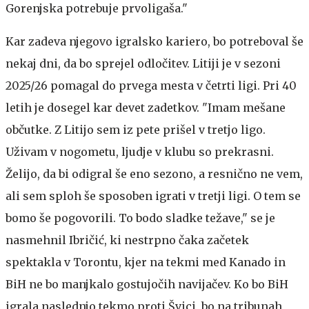
Gorenjska potrebuje prvoligaša."
Kar zadeva njegovo igralsko kariero, bo potreboval še
nekaj dni, da bo sprejel odločitev. Litiji je v sezoni
2025/26 pomagal do prvega mesta v četrti ligi. Pri 40
letih je dosegel kar devet zadetkov. "Imam mešane
občutke. Z Litijo sem iz pete prišel v tretjo ligo.
Uživam v nogometu, ljudje v klubu so prekrasni.
Želijo, da bi odigral še eno sezono, a resnično ne vem,
ali sem sploh še sposoben igrati v tretji ligi. O tem se
bomo še pogovorili. To bodo sladke težave," se je
nasmehnil Ibričić, ki nestrpno čaka začetek
spektakla v Torontu, kjer na tekmi med Kanado in
BiH ne bo manjkalo gostujočih navijačev. Ko bo BiH
igrala naslednjo tekmo proti Švici, bo na tribunah