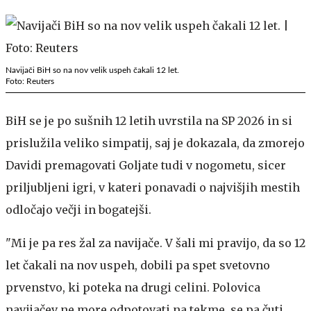
Navijači BiH so na nov velik uspeh čakali 12 let.
Foto: Reuters
BiH se je po sušnih 12 letih uvrstila na SP 2026 in si
prislužila veliko simpatij, saj je dokazala, da zmorejo
Davidi premagovati Goljate tudi v nogometu, sicer
priljubljeni igri, v kateri ponavadi o najvišjih mestih
odločajo večji in bogatejši.
"Mi je pa res žal za navijače. V šali mi pravijo, da so 12
let čakali na nov uspeh, dobili pa spet svetovno
prvenstvo, ki poteka na drugi celini. Polovica
navijačev ne more odpotovati na tekme, se pa čuti