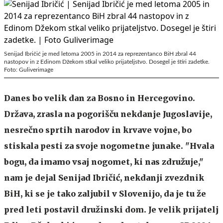
Senijad Ibričić je med letoma 2005 in 2014 za reprezentanco BiH zbral 44
nastopov in z Edinom Džekom stkal veliko prijateljstvo. Dosegel je štiri zadetke.
Foto: Guliverimage
Danes bo velik dan za Bosno in Hercegovino.
Država, zrasla na pogorišču nekdanje Jugoslavije,
nesrečno sprtih narodov in krvave vojne, bo
stiskala pesti za svoje nogometne junake. "Hvala
bogu, da imamo vsaj nogomet, ki nas združuje,"
nam je dejal Senijad Ibričić, nekdanji zvezdnik
BiH, ki se je tako zaljubil v Slovenijo, da je tu že
pred leti postavil družinski dom. Je velik prijatelj