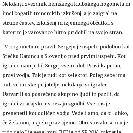
Nekdanji zvezdnik nemškega klubskega nogometa ni
imel bogatih trenerskih izkušenj, a je zaigral na
strune čustev, izkušenj in izjemnega občutka, s
katerim je varovance hitro pridobil na svojo stran.
"V nogometu ni pravil. Sergeju je uspelo podobno kot
Srečku Katancu s Slovenijo pred prvimi uspehi. Kot
igralec nam je bil Sergej vsem idol. Pravi kapetan,
pravi vodja. Tak je tudi kot selektor. Poleg sebe ima
tudi vrhunske prijatelje, nekdanje soigralce.
Ustvarili so posrečeno skupino ljudi in pazili, da
igralci značajsko ustrezajo zgodbi. Vse nas je
presenetil kot odličen vodja. Vedeli smo, da bi lahko,
če že komu, uspelo prav njemu. Obrestovalo se mu je
trdo delo," je vesel zanj. BiH je od SP 2014, takrat je