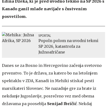
Edina Džeka, ki je pred uvodno tekmo na SP 2026 s
Kanado ganil mlade navijače s čustvenim
posvetilom.
SPORTAL
Popoln polom na uvodni tekmi
SP 2026, katastrofa za
Južnoafričane
Danes se za Bosno in Hercegovino začenja svetovno
prvenstvo. To je država, za katero bo na letošnjem
spektaklu v ZDA, Kanadi in Mehiki stiskal pesti
marsikateri Slovenec. Ne nazadnje gre za brate iz
nekdanje Jugoslavije, posrečeno vez med obema
državama pa pooseblja
Senijad Ibričić
. Nekdaj