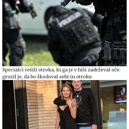
Specialci rešili otroka, ki ga je v hiši zadrževal oče:
grozil je, da bo škodoval sebi in otroku