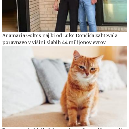
Anamaria Goltes naj bi od Luke Dončića zahtevala
poravnavo v višini slabih 44 milijonov evrov