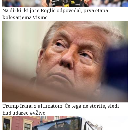
Na dirki, ki jo je Roglič odpovedal, prva etapa
kolesarjema Visme
Trump Iranu z ultimatom: Če tega ne storite, sledi
hud udarec #vŽivo