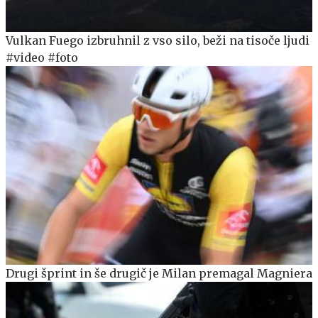
Vulkan Fuego izbruhnil z vso silo, beži na tisoče ljudi
#video #foto
Drugi šprint in še drugič je Milan premagal Magniera