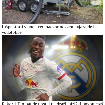
Inšpektorji v poostren nadzor odvzemanja vode iz
vodotokov
Rekord: Diomande postal najdražji afriški nogometaš