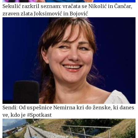
Sekulić razkril seznam: vračata se Nikolić in Čančar,
zraven zlata Joksimović in Bojović
Sendi: Od uspešnice Nemirna kri do ženske, ki danes
ve, kdo je #Spotkast