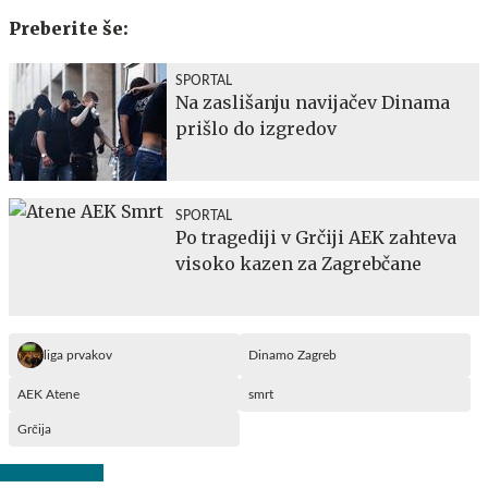
Preberite še:
SPORTAL
Na zaslišanju navijačev Dinama
prišlo do izgredov
SPORTAL
Po tragediji v Grčiji AEK zahteva
visoko kazen za Zagrebčane
liga prvakov
Dinamo Zagreb
AEK Atene
smrt
Grčija