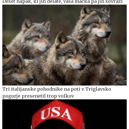
Deset napak, ki jih delate, vaša mačka pa jih sovraži
Tri italijanske pohodnike na poti v Triglavsko
pogorje presenetil trop volkov