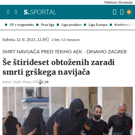
Telekom Slovenije
SP v nogometu
Prva liga
Liga prvakov
Liga Europa
Konferenčna 
Sobota, 12. 8. 2023, 22.19
2 leti, 12 mesecev
SMRT NAVIJAČA PRED TEKMO AEK - DINAMO ZAGREB
Še štirideset obtoženih zaradi
smrti grškega navijača
Avtor:
Matic Prevc/STA
0,38