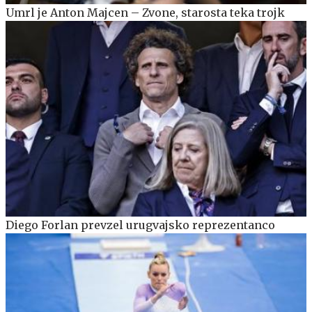
Umrl je Anton Majcen – Zvone, starosta teka trojk
Diego Forlan prevzel urugvajsko reprezentanco