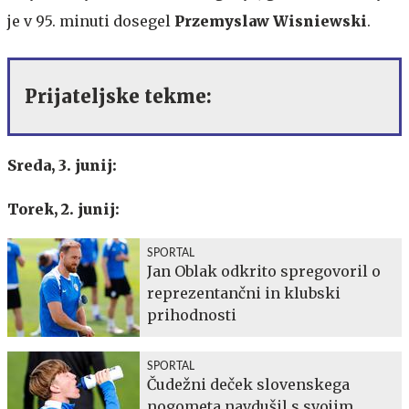
je v 95. minuti dosegel
Przemyslaw Wisniewski
.
Prijateljske tekme:
Sreda, 3. junij:
Torek, 2. junij:
SPORTAL
Jan Oblak odkrito spregovoril o
reprezentančni in klubski
prihodnosti
SPORTAL
Čudežni deček slovenskega
nogometa navdušil s svojim