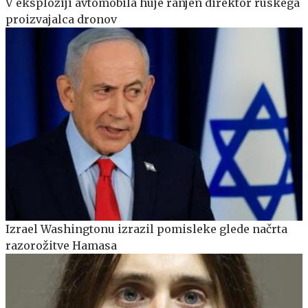
V eksploziji avtomobila huje ranjen direktor ruskega
proizvajalca dronov
Izrael Washingtonu izrazil pomisleke glede načrta
razorožitve Hamasa