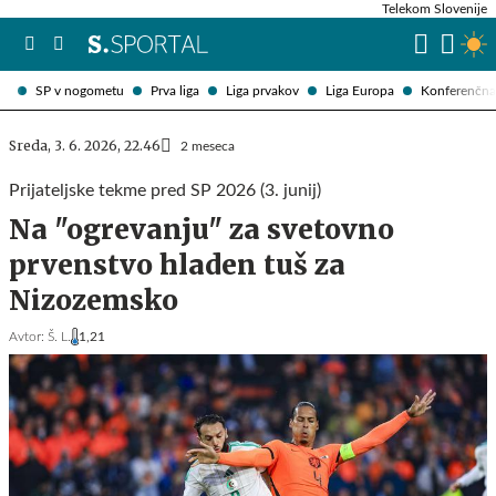
Telekom Slovenije
SP v nogometu
Prva liga
Liga prvakov
Liga Europa
Konferenčna 
Sreda, 3. 6. 2026, 22.46
2 meseca
Prijateljske tekme pred SP 2026 (3. junij)
Na "ogrevanju" za svetovno
prvenstvo hladen tuš za
Nizozemsko
Avtor:
Š. L.
1,21