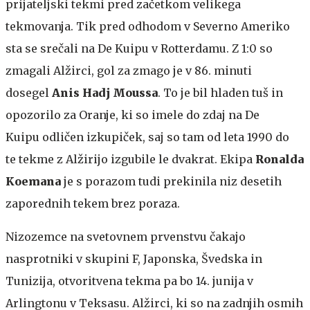
prijateljski tekmi pred začetkom velikega
tekmovanja. Tik pred odhodom v Severno Ameriko
sta se srečali na De Kuipu v Rotterdamu. Z 1:0 so
zmagali Alžirci, gol za zmago je v 86. minuti
dosegel
Anis Hadj Moussa
. To je bil hladen tuš in
opozorilo za Oranje, ki so imele do zdaj na De
Kuipu odličen izkupiček, saj so tam od leta 1990 do
te tekme z Alžirijo izgubile le dvakrat. Ekipa
Ronalda
Koemana
je s porazom tudi prekinila niz desetih
zaporednih tekem brez poraza.
Nizozemce na svetovnem prvenstvu čakajo
nasprotniki v skupini F, Japonska, Švedska in
Tunizija, otvoritvena tekma pa bo 14. junija v
Arlingtonu v Teksasu. Alžirci, ki so na zadnjih osmih