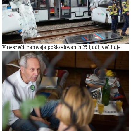
V nesreči tramvaja poškodovanih 25 ljudi, več huje