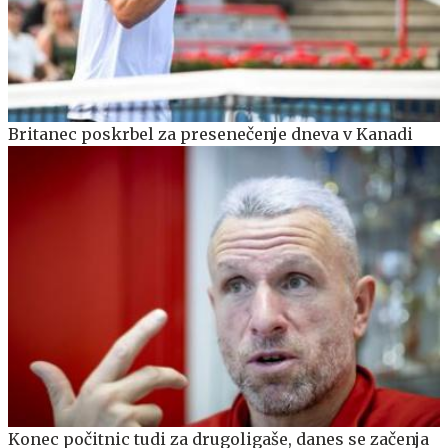
Britanec poskrbel za presenečenje dneva v Kanadi
Konec počitnic tudi za drugoligaše, danes se začenja