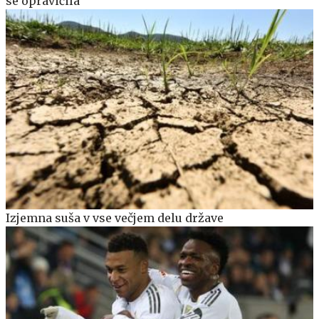
se opravičila
Izjemna suša v vse večjem delu države