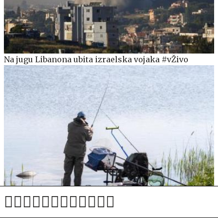
Na jugu Libanona ubita izraelska vojaka #vŽivo
Zaradi suše začasna ustavitev ribolova na več rekah