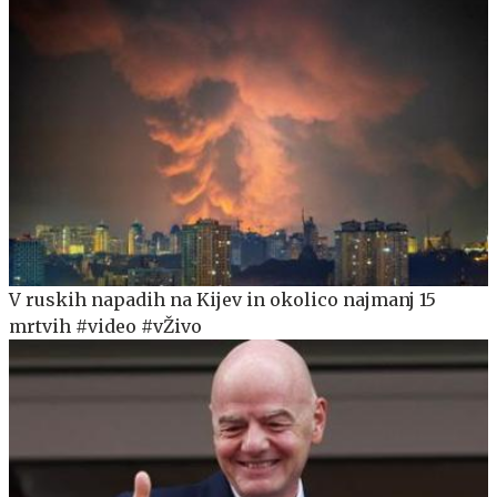
V ruskih napadih na Kijev in okolico najmanj 15
mrtvih #video #vŽivo