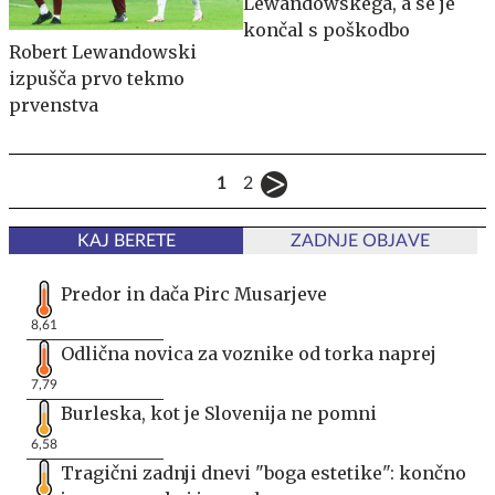
Lewandowskega, a se je
končal s poškodbo
Robert Lewandowski
izpušča prvo tekmo
prvenstva
1
2
KAJ BERETE
ZADNJE OBJAVE
Predor in dača Pirc Musarjeve
8,61
Odlična novica za voznike od torka naprej
7,79
Burleska, kot je Slovenija ne pomni
6,58
Tragični zadnji dnevi "boga estetike": končno