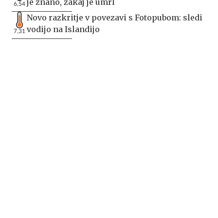
je znano, zakaj je umrl
6,54
Novo razkritje v povezavi s Fotopubom: sledi
vodijo na Islandijo
7,31