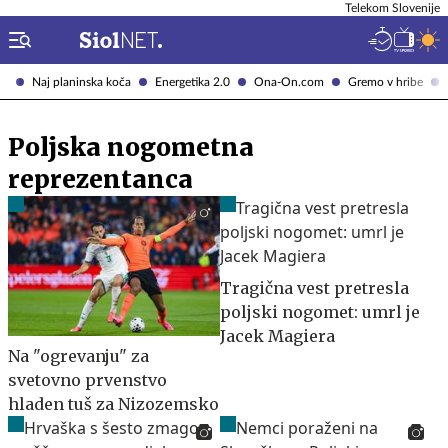
Telekom Slovenije
Naj planinska koča
Energetika 2.0
Ona-On.com
Gremo v hribe
Poljska nogometna
reprezentanca
Tragična vest pretresla
poljski nogomet: umrl je
Jacek Magiera
Na "ogrevanju" za
svetovno prvenstvo
hladen tuš za Nizozemsko