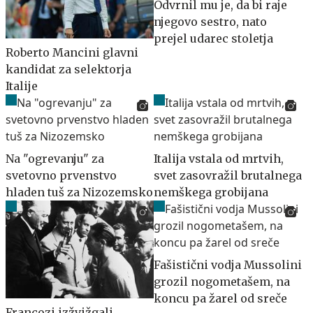
Odvrnil mu je, da bi raje
njegovo sestro, nato
prejel udarec stoletja
Roberto Mancini glavni
kandidat za selektorja
Italije
Na "ogrevanju" za
Italija vstala od mrtvih,
svetovno prvenstvo
svet zasovražil brutalnega
hladen tuš za Nizozemsko
nemškega grobijana
Fašistični vodja Mussolini
grozil nogometašem, na
koncu pa žarel od sreče
Francozi izžvižgali