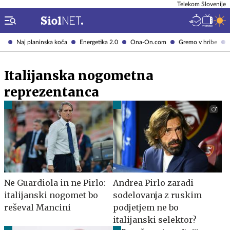
Telekom Slovenije
Naj planinska koča
Energetika 2.0
Ona-On.com
Gremo v hribe
Italijanska nogometna
reprezentanca
Ne Guardiola in ne Pirlo:
Andrea Pirlo zaradi
italijanski nogomet bo
sodelovanja z ruskim
reševal Mancini
podjetjem ne bo
italijanski selektor?