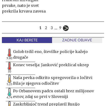
prvake, nato je svet
prekrila krvava zavesa
...
1
2
3
9
KAJ BERETE
ZADNJE OBJAVE
Golob trdil eno, številke policije kažejo
drugače
9,80
Konec veselja: Janković preklical ukrep
10
Naša pevka odkrito spregovorila o ločitvi:
Bila je njegova odločitev
5,23
Po Orbanovem padcu ostali brez milijonov
evrov, zdaj so prvi v Sloveniji
4,74
Zaskrbljujoč trend preplavil Rusijo