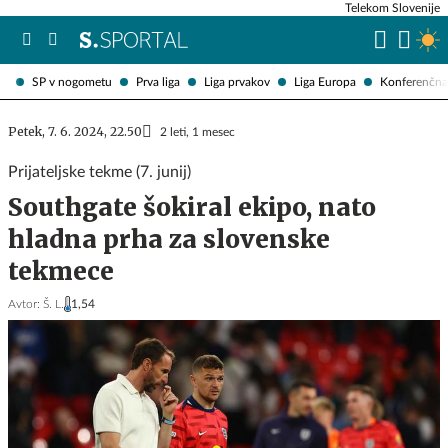
Telekom Slovenije
SP v nogometu
Prva liga
Liga prvakov
Liga Europa
Konferenčna 
Petek, 7. 6. 2024, 22.50
2 leti, 1 mesec
Prijateljske tekme (7. junij)
Southgate šokiral ekipo, nato
hladna prha za slovenske
tekmece
Avtor:
Š. L.
1,54