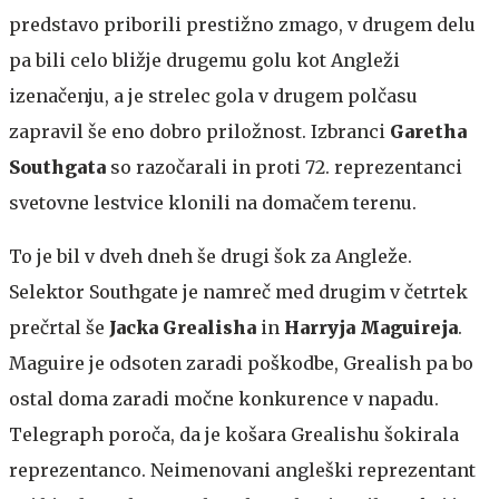
predstavo priborili prestižno zmago, v drugem delu
pa bili celo bližje drugemu golu kot Angleži
izenačenju, a je strelec gola v drugem polčasu
zapravil še eno dobro priložnost. Izbranci
Garetha
Southgata
so razočarali in proti 72. reprezentanci
svetovne lestvice klonili na domačem terenu.
To je bil v dveh dneh še drugi šok za Angleže.
Selektor Southgate je namreč med drugim v četrtek
prečrtal še
Jacka Grealisha
in
Harryja Maguireja
.
Maguire je odsoten zaradi poškodbe, Grealish pa bo
ostal doma zaradi močne konkurence v napadu.
Telegraph poroča, da je košara Grealishu šokirala
reprezentanco. Neimenovani angleški reprezentant