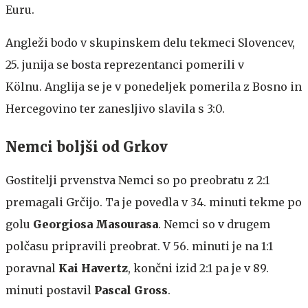
Euru.
Angleži bodo v skupinskem delu tekmeci Slovencev,
25. junija se bosta reprezentanci pomerili v
Kölnu. Anglija se je v ponedeljek pomerila z Bosno in
Hercegovino ter zanesljivo slavila s 3:0.
Nemci boljši od Grkov
Gostitelji prvenstva Nemci so po preobratu z 2:1
premagali Grčijo. Ta je povedla v 34. minuti tekme po
golu
Georgiosa Masourasa
. Nemci so v drugem
polčasu pripravili preobrat. V 56. minuti je na 1:1
poravnal
Kai Havertz
, končni izid 2:1 pa je v 89.
minuti postavil
Pascal Gross
.