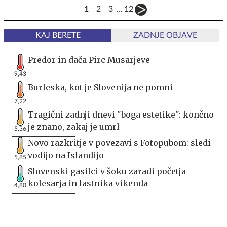
...
1
2
3
12
KAJ BERETE
ZADNJE OBJAVE
Predor in dača Pirc Musarjeve
9,43
Burleska, kot je Slovenija ne pomni
7,22
Tragični zadnji dnevi "boga estetike": končno
je znano, zakaj je umrl
5,36
Novo razkritje v povezavi s Fotopubom: sledi
vodijo na Islandijo
5,85
Slovenski gasilci v šoku zaradi početja
kolesarja in lastnika vikenda
4,80