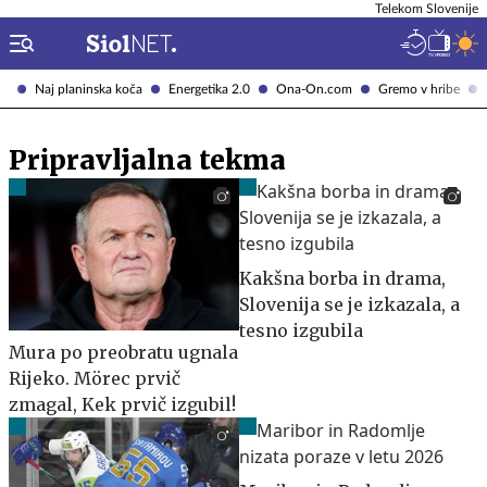
Telekom Slovenije
Naj planinska koča
Energetika 2.0
Ona-On.com
Gremo v hribe
Pripravljalna tekma
Kakšna borba in drama,
Slovenija se je izkazala, a
tesno izgubila
Mura po preobratu ugnala
Rijeko. Mörec prvič
zmagal, Kek prvič izgubil!