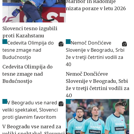
Maribor in Radomlje
nizata poraze v letu 2026
Slovenci tesno izgubili
proti Kazahstanu
Cedevita Olimpija do
tesne zmage nad
Nemoč Dončićeve
Budućnostjo
Slovenije v Beogradu, Srbi
že v tretji četrtini vodili za
40
V Beogradu vse nared za
veliki spektakel, Slovenci