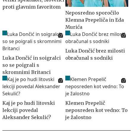
proti glavnim favoritom
Neposredno sporočilo
Klemna Prepeliča in Eda
Murića
Luka Dončić brez milosti
Luka Dončić in soigralci
obračunal s sodniki
so se poigrali s
skromnimi Britanci
Kaj je po hudi litovski
Klemen Prepelič
lekciji povedal
neposreden kot vedno: To
Aleksander Sekulić?
je žalostno