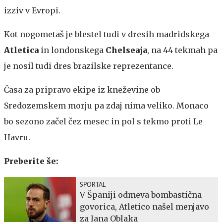
izziv v Evropi.
Kot nogometaš je blestel tudi v dresih madridskega
Atletica
in londonskega
Chelseaja
, na 44 tekmah pa
je nosil tudi dres brazilske reprezentance.
Časa za pripravo ekipe iz kneževine ob
Sredozemskem morju pa zdaj nima veliko. Monaco
bo sezono začel čez mesec in pol s tekmo proti Le
Havru.
Preberite še:
SPORTAL
V Španiji odmeva bombastična
govorica, Atletico našel menjavo
za Jana Oblaka