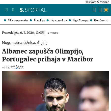
Telekom Slovenije
SP v nogometu
Prva liga
Liga prvakov
Liga Europa
Konferenčna 
Ponedeljek, 6. 7. 2026, 19.05
1 mesec
Nogometna tržnica, 6. julij
Albanec zapušča Olimpijo,
Portugalec prihaja v Maribor
Avtor:
STA
0,53