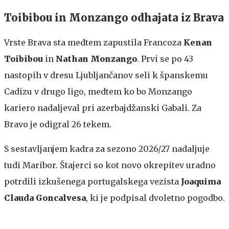
Toibibou in Monzango odhajata iz Brava
Vrste Brava sta medtem zapustila Francoza
Kenan
Toibibou
in
Nathan Monzango
. Prvi se po 43
nastopih v dresu Ljubljančanov seli k španskemu
Cadizu v drugo ligo, medtem ko bo Monzango
kariero nadaljeval pri azerbajdžanski Gabali. Za
Bravo je odigral 26 tekem.
S sestavljanjem kadra za sezono 2026/27 nadaljuje
tudi Maribor. Štajerci so kot novo okrepitev uradno
potrdili izkušenega portugalskega vezista
Joaquima
Clauda Goncalvesa
, ki je podpisal dvoletno pogodbo.