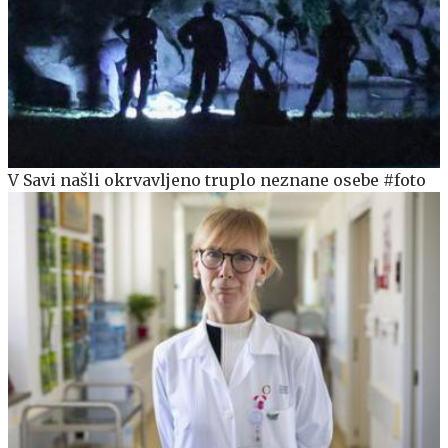
V Savi našli okrvavljeno truplo neznane osebe #foto