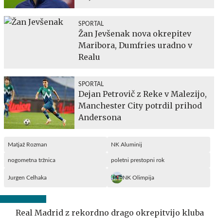
SPORTAL
Žan Jevšenak nova okrepitev
Maribora, Dumfries uradno v
Realu
SPORTAL
Dejan Petrovič z Reke v Malezijo,
Manchester City potrdil prihod
Andersona
Matjaž Rozman
NK Aluminij
nogometna tržnica
poletni prestopni rok
Jurgen Celhaka
NK Olimpija
Real Madrid z rekordno drago okrepitvijo kluba