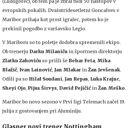
(Ludogorec), ob tem pa je zbral tudi 50 nastopov v
evropskih pokalih. Dvaintridesetletni Goncalves v
Maribor prihaja kot prost igralec, potem ko je
prekinil pogodbo z varšavsko Legio.
V Mariboru so to poletje dodobra spremenili ekipo.
Ob trenerju
Darku Milaniču
in športnem direktorju
Zlatku Zahoviću
so prišli še
Behar Feta
,
Miha
Blažič
,
Ivan Lainović
,
Jan Mlakar
in
Žan Jevšenak
.
Odšli pa so
Hilal Soudani
,
Jan Repas
,
Luka Krajnc
,
Sheyi Ojo
,
Pijus Širvys
,
David Pejičić
in
Žan Meško
.
Maribor bo novo sezono v Prvi ligi Telemach začel 19.
julija z gostovanjem pri Aluminiju.
Glasner novi trener Nottingham