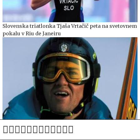
Slovenska triatlonka Tjaša Vrtačič peta na svetovnem
pokalu v Riu de Janeiru
Po tragični nesreči odprli preiskavo proti
Runggaldierju