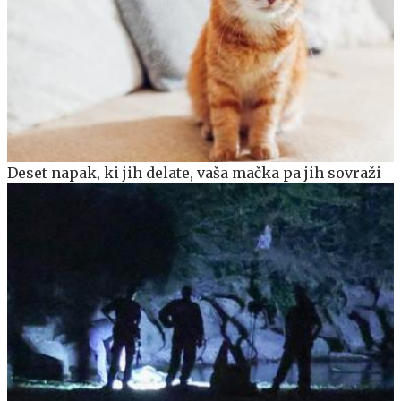
Deset napak, ki jih delate, vaša mačka pa jih sovraži