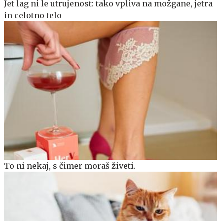
Jet lag ni le utrujenost: tako vpliva na možgane, jetra
in celotno telo
To ni nekaj, s čimer moraš živeti.