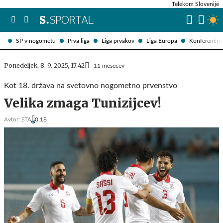
Telekom Slovenije
SP v nogometu
Prva liga
Liga prvakov
Liga Europa
Konferenčna 
Ponedeljek, 8. 9. 2025, 17.42
11 mesecev
Kot 18. država na svetovno nogometno prvenstvo
Velika zmaga Tunizijcev!
Avtor:
STA
0,18