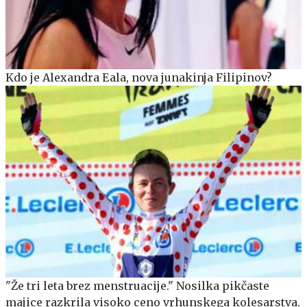
Kdo je Alexandra Eala, nova junakinja Filipinov?
"Že tri leta brez menstruacije." Nosilka pikčaste
majice razkrila visoko ceno vrhunskega kolesarstva.