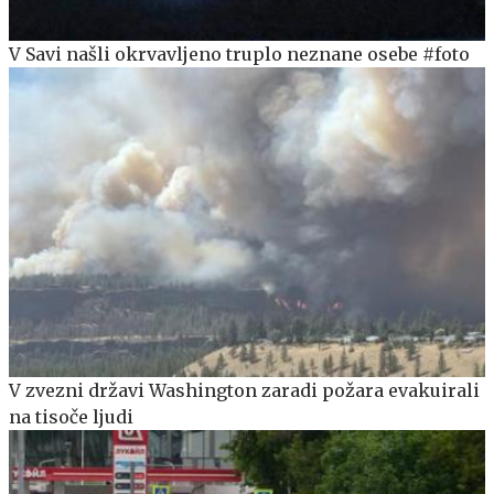
V Savi našli okrvavljeno truplo neznane osebe #foto
V zvezni državi Washington zaradi požara evakuirali
na tisoče ljudi