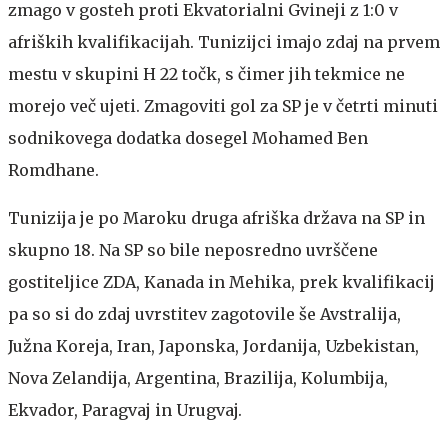
zmago v gosteh proti Ekvatorialni Gvineji z 1:0 v
afriških kvalifikacijah. Tunizijci imajo zdaj na prvem
mestu v skupini H 22 točk, s čimer jih tekmice ne
morejo več ujeti. Zmagoviti gol za SP je v četrti minuti
sodnikovega dodatka dosegel Mohamed Ben
Romdhane.
Tunizija je po Maroku druga afriška država na SP in
skupno 18. Na SP so bile neposredno uvrščene
gostiteljice ZDA, Kanada in Mehika, prek kvalifikacij
pa so si do zdaj uvrstitev zagotovile še Avstralija,
Južna Koreja, Iran, Japonska, Jordanija, Uzbekistan,
Nova Zelandija, Argentina, Brazilija, Kolumbija,
Ekvador, Paragvaj in Urugvaj.