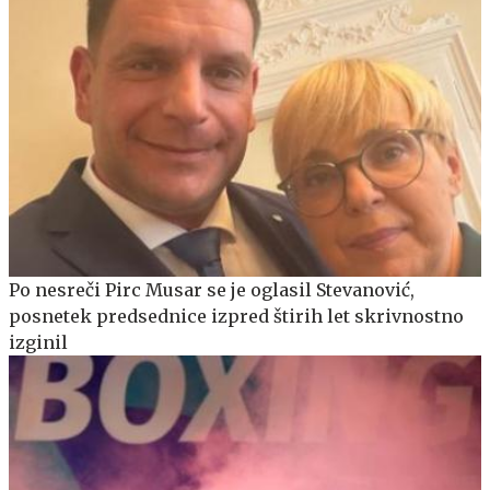
Po nesreči Pirc Musar se je oglasil Stevanović,
posnetek predsednice izpred štirih let skrivnostno
izginil