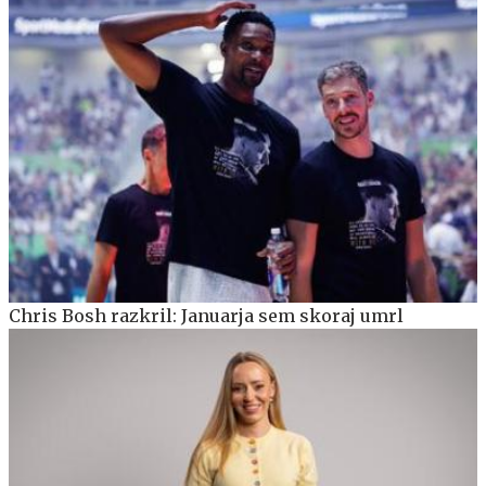
Chris Bosh razkril: Januarja sem skoraj umrl