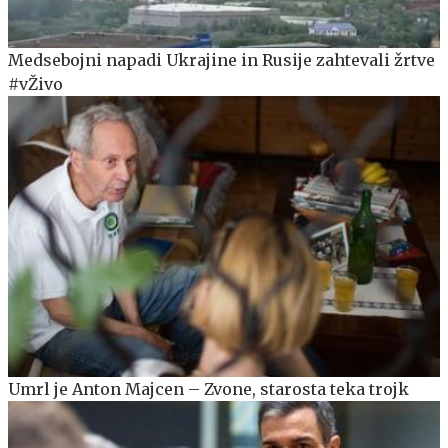
Medsebojni napadi Ukrajine in Rusije zahtevali žrtve
#vŽivo
Umrl je Anton Majcen – Zvone, starosta teka trojk