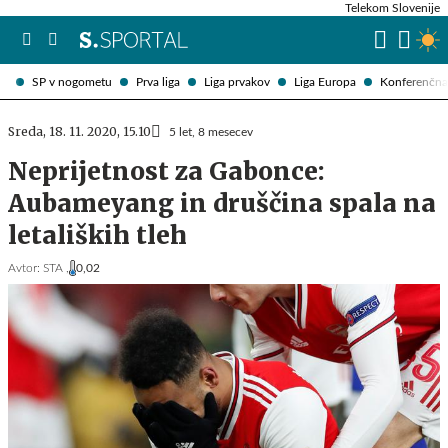
Telekom Slovenije
SP v nogometu
Prva liga
Liga prvakov
Liga Europa
Konferenčna 
Sreda, 18. 11. 2020, 15.10
5 let, 8 mesecev
Neprijetnost za Gabonce:
Aubameyang in druščina spala na
letaliških tleh
Avtor:
STA ,
0,02