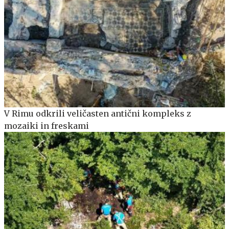
V Rimu odkrili veličasten antični kompleks z
mozaiki in freskami