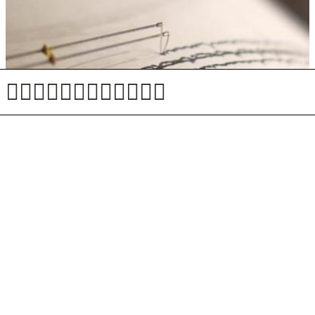
Potres v bližini Reke čutili tudi v Sloveniji