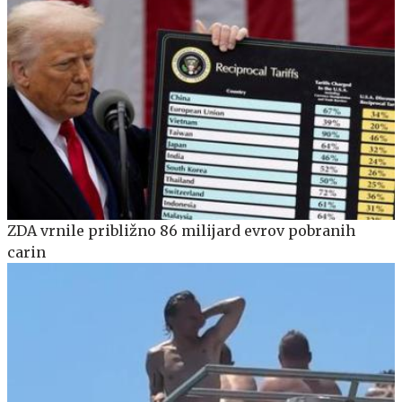
ZDA vrnile približno 86 milijard evrov pobranih
carin