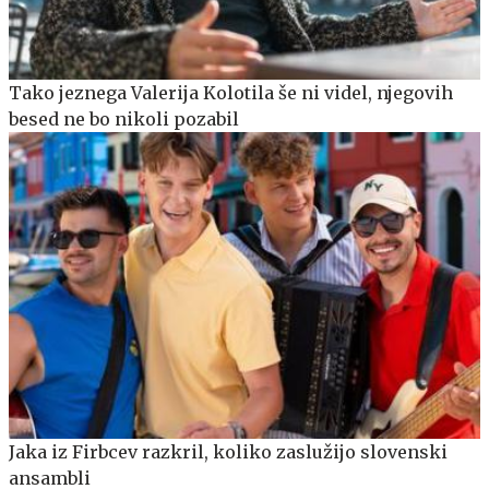
Tako jeznega Valerija Kolotila še ni videl, njegovih
besed ne bo nikoli pozabil
Jaka iz Firbcev razkril, koliko zaslužijo slovenski
ansambli