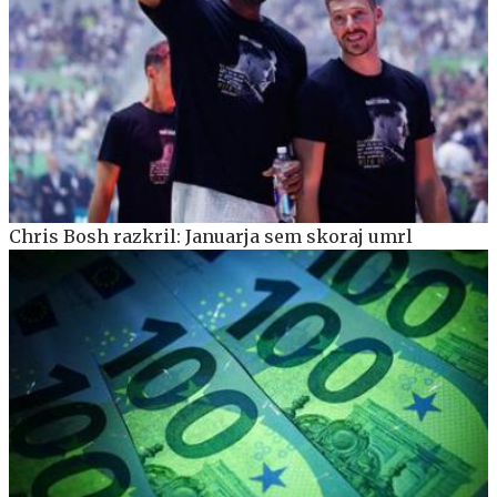
Chris Bosh razkril: Januarja sem skoraj umrl