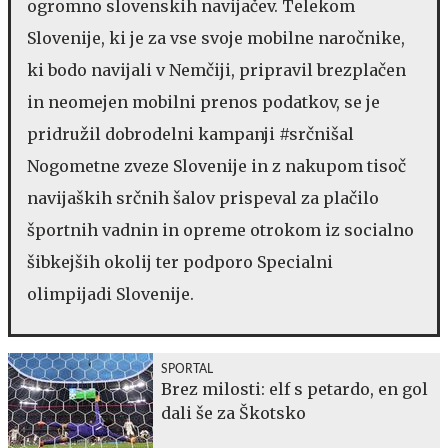
ogromno slovenskih navijačev. Telekom
Slovenije, ki je za vse svoje mobilne naročnike,
ki bodo navijali v Nemčiji, pripravil brezplačen
in neomejen mobilni prenos podatkov, se je
pridružil dobrodelni kampanji #srčnišal
Nogometne zveze Slovenije in z nakupom tisoč
navijaških srčnih šalov prispeval za plačilo
športnih vadnin in opreme otrokom iz socialno
šibkejših okolij ter podporo Specialni
olimpijadi Slovenije.
SPORTAL
Brez milosti: elf s petardo, en gol
dali še za Škotsko