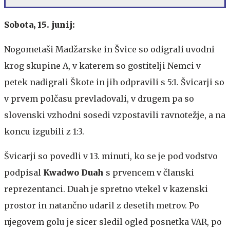
Sobota, 15. junij:
Nogometaši Madžarske in Švice so odigrali uvodni
krog skupine A, v katerem so gostitelji Nemci v
petek nadigrali Škote in jih odpravili s 5:1. Švicarji so
v prvem polčasu prevladovali, v drugem pa so
slovenski vzhodni sosedi vzpostavili ravnotežje, a na
koncu izgubili z 1:3.
Švicarji so povedli v 13. minuti, ko se je pod vodstvo
podpisal
Kwadwo Duah
s prvencem v članski
reprezentanci. Duah je spretno vtekel v kazenski
prostor in natančno udaril z desetih metrov. Po
njegovem golu je sicer sledil ogled posnetka VAR, po