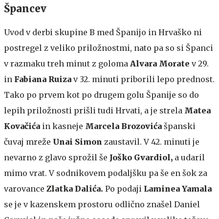
Špancev
Uvod v derbi skupine B med Španijo in Hrvaško ni
postregel z veliko priložnostmi, nato pa so si Španci
v razmaku treh minut z goloma
Alvara Morate
v 29.
in
Fabiana Ruiza
v 32. minuti priborili lepo prednost.
Tako po prvem kot po drugem golu Španije so do
lepih priložnosti prišli tudi Hrvati, a je strela
Matea
Kovačića
in kasneje
Marcela Brozovića
španski
čuvaj mreže
Unai Simon
zaustavil. V 42. minuti je
nevarno z glavo sprožil še
Joško Gvardiol,
a udaril
mimo vrat. V sodnikovem podaljšku pa še en šok za
varovance
Zlatka Dalića.
Po podaji
Laminea Yamala
se je v kazenskem prostoru odlično znašel Daniel