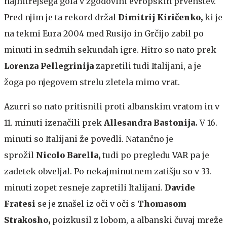
najhitrejšega gola v zgodovini evropskih prvenstev.
Pred njim je ta rekord držal
Dimitrij Kiričenko,
ki je
na tekmi Eura 2004 med Rusijo in Grčijo zabil po
minuti in sedmih sekundah igre. Hitro so nato prek
Lorenza Pellegrinija
zapretili tudi Italijani, a je
žoga po njegovem strelu zletela mimo vrat.
Azurri so nato pritisnili proti albanskim vratom in v
11. minuti izenačili prek
Allesandra Bastonija.
V 16.
minuti so Italijani že povedli. Natančno je
sprožil
Nicolo Barella,
tudi po pregledu VAR pa je
zadetek obveljal. Po nekajminutnem zatišju so v 33.
minuti zopet resneje zapretili Italijani.
Davide
Fratesi
se je znašel iz oči v oči s
Thomasom
Strakosho,
poizkusil z lobom, a albanski čuvaj mreže