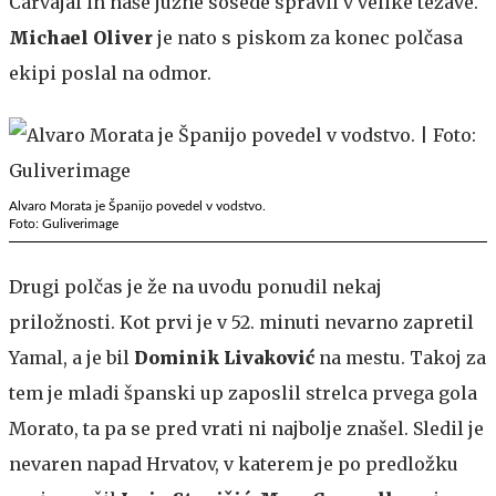
Carvajal in naše južne sosede spravil v velike težave.
Michael Oliver
je nato s piskom za konec polčasa
ekipi poslal na odmor.
Alvaro Morata je Španijo povedel v vodstvo.
Foto: Guliverimage
Drugi polčas je že na uvodu ponudil nekaj
priložnosti. Kot prvi je v 52. minuti nevarno zapretil
Yamal, a je bil
Dominik Livaković
na mestu. Takoj za
tem je mladi španski up zaposlil strelca prvega gola
Morato, ta pa se pred vrati ni najbolje znašel. Sledil je
nevaren napad Hrvatov, v katerem je po predložku