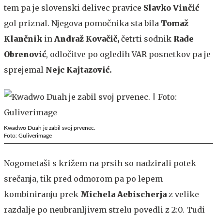
tem pa je slovenski delivec pravice
Slavko Vinčić
gol priznal. Njegova pomočnika sta bila
Tomaž
Klančnik
in
Andraž Kovačič,
četrti sodnik
Rade
Obrenović
, odločitve po ogledih VAR posnetkov pa je
sprejemal
Nejc Kajtazović.
Kwadwo Duah je zabil svoj prvenec.
Foto: Guliverimage
Nogometaši s križem na prsih so nadzirali potek
srečanja, tik pred odmorom pa po lepem
kombiniranju prek
Michela Aebischerja
z velike
razdalje po neubranljivem strelu povedli z 2:0. Tudi