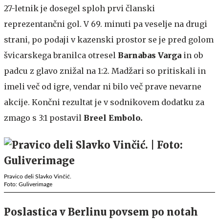
27-letnik je dosegel sploh prvi članski
reprezentančni gol. V 69. minuti pa veselje na drugi
strani, po podaji v kazenski prostor se je pred golom
švicarskega branilca otresel
Barnabas Varga
in ob
padcu z glavo znižal na 1:2. Madžari so pritiskali in
imeli več od igre, vendar ni bilo več prave nevarne
akcije. Končni rezultat je v sodnikovem dodatku za
zmago s 3:1 postavil
Breel Embolo.
Pravico deli Slavko Vinčić.
Foto: Guliverimage
Poslastica v Berlinu povsem po notah