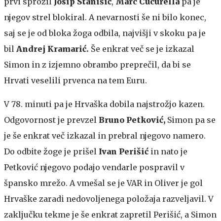
prvi sprožil
Josip Stanišić
,
Marc Cucurella
pa je
njegov strel blokiral. A nevarnosti še ni bilo konec,
saj se je od bloka žoga odbila, najvišji v skoku pa je
bil
Andrej Kramarić.
Še enkrat več se je izkazal
Simon in z izjemno obrambo preprečil, da bi se
Hrvati veselili prvenca na tem Euru.
V 78. minuti pa je Hrvaška dobila najstrožjo kazen.
Odgovornost je prevzel
Bruno Petković,
Simon pa se
je še enkrat več izkazal in prebral njegovo namero.
Do odbite žoge je prišel
Ivan Perišić
in nato je
Petković njegovo podajo vendarle pospravil v
špansko mrežo. A vmešal se je VAR in Oliver je gol
Hrvaške zaradi nedovoljenega položaja razveljavil. V
zaključku tekme je še enkrat zapretil Perišić, a Simon