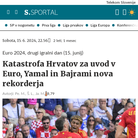
Telekom Slovenije
SP v nogometu
Prva liga
Liga prvakov
Liga Europa
Konferenčna 
Sobota, 15. 6. 2024, 22.56
2 leti, 1 mesec
Euro 2024, drugi igralni dan (15. junij)
Katastrofa Hrvatov za uvod v
Euro, Yamal in Bajrami nova
rekorderja
Avtorji:
Pe. M.,
Š. L.,
Ja. M.
8,79