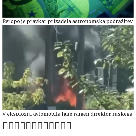
Evropo je pravkar prizadela astronomska podražitev
V eksploziji avtomobila huje ranjen direktor ruskega
proizvajalca dronov