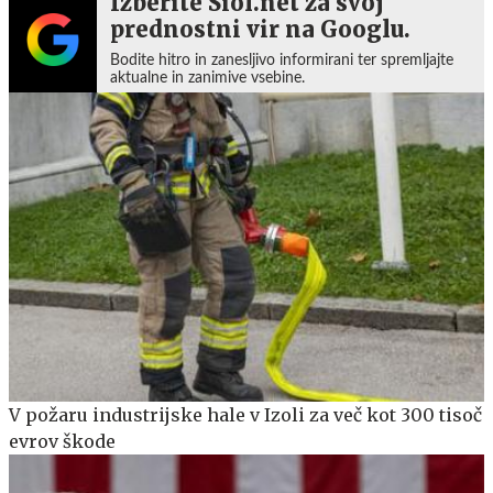
Izberite Siol.net za svoj
prednostni vir na Googlu.
Bodite hitro in zanesljivo informirani ter spremljajte
aktualne in zanimive vsebine.
V požaru industrijske hale v Izoli za več kot 300 tisoč
evrov škode