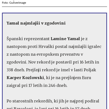
Foto: Guliverimage
Yamal najmlajši v zgodovini
Španski reprezentant
Lamine Yamal
je z
nastopom proti Hrvaški postal najmlajši igralec
z nastopom na evropskem prvenstvu v
zgodovini. Nov rekord je postavil pri 16 letih in
338 dneh. Prejšnji rekord je imel v lasti Poljak
Kacper Kozlowski
, ki je na prejšnjem Euru
zaigral pri 17 letih in 246 dneh.
Po starostnih rekordih, ki jih je najprej podiral
pri Barceloni, je lani pri 16 letih in 57 dneh