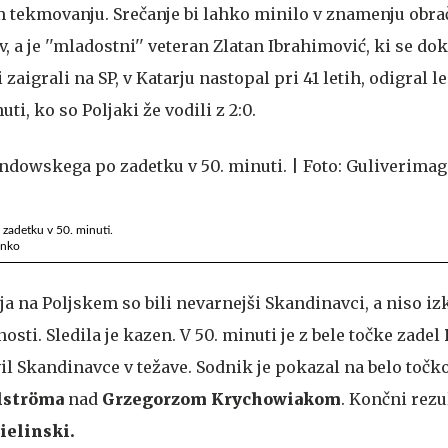
tekmovanju. Srečanje bi lahko minilo v znamenju obr
 a je ''mladostni'' veteran Zlatan Ibrahimović, ki se dok
i zaigrali na SP, v Katarju nastopal pri 41 letih, odigral l
uti, ko so Poljaki že vodili z 2:0.
zadetku v 50. minuti.
enko
 na Poljskem so bili nevarnejši Skandinavci, a niso izko
osti. Sledila je kazen. V 50. minuti je z bele točke zadel
il Skandinavce v težave. Sodnik je pokazal na belo točk
rlströma
nad
Grzegorzom Krychowiakom
. Končni rezul
Zielinski.