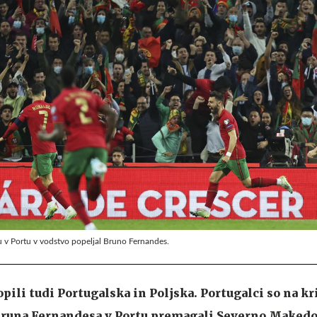
 v Portu v vodstvo popeljal Bruno Fernandes.
pili tudi Portugalska in Poljska. Portugalci so na kr
Bruna Fernandesa v Portu premagali Severno Makedon