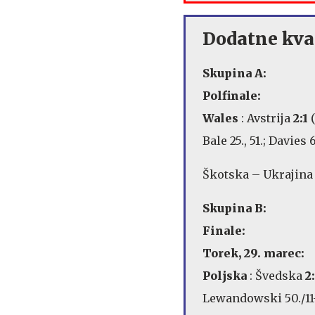
Dodatne kval
Skupina A:
Polfinale:
Wales
: Avstrija
2:1
(
Bale 25., 51.; Davies 
Škotska – Ukrajina /
Skupina B:
Finale:
Torek, 29. marec:
Poljska
: Švedska
2
Lewandowski 50./11-