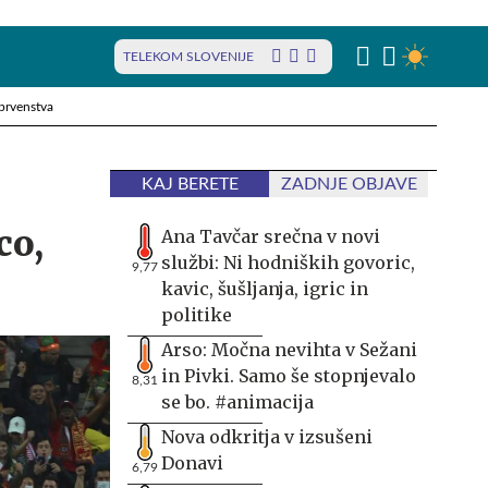
TELEKOM SLOVENIJE
prvenstva
KAJ BERETE
ZADNJE OBJAVE
co,
Ana Tavčar srečna v novi
službi: Ni hodniških govoric,
9,77
kavic, šušljanja, igric in
politike
Arso: Močna nevihta v Sežani
in Pivki. Samo še stopnjevalo
8,31
se bo. #animacija
Nova odkritja v izsušeni
Donavi
6,79