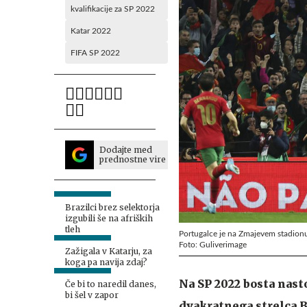
kvalifikacije za SP 2022
Katar 2022
FIFA SP 2022
Dodajte med
prednostne vire
Brazilci brez selektorja
izgubili še na afriških
tleh
Portugalce je na Zmajevem stadionu
Foto: Guliverimage
Zažigala v Katarju, za
koga pa navija zdaj?
Na SP 2022 bosta nasto
Če bi to naredil danes,
bi šel v zapor
dvakratnega strelca 