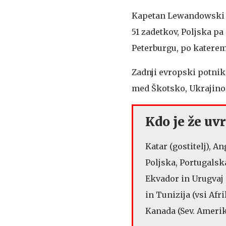
Kapetan Lewandowski je
51 zadetkov, Poljska pa
Peterburgu, po katerem
Zadnji evropski potnik 
med Škotsko, Ukrajino
Kdo je že uvr
Katar (gostitelj), A
Poljska, Portugalska
Ekvador in Urugvaj
in Tunizija (vsi Afr
Kanada (Sev. Amerik