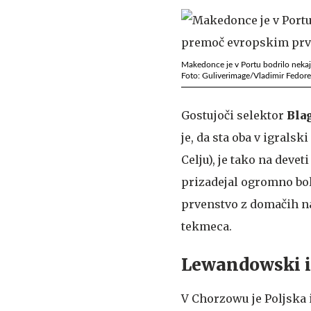
Makedonce je v Portu bodrilo nekaj 
Foto: Guliverimage/Vladimir Fedor
Gostujoči selektor
Bla
je, da sta oba v igralsk
Celju), je tako na devet
prizadejal ogromno bol
prvenstvo z domačih nas
tekmeca.
Lewandowski i
V Chorzowu je Poljska 