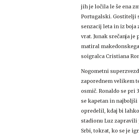
jih je ločila le še ena
Portugalski. Gostitelji 
senzacij leta in iz boja 
vrat. Junak srečanja j
matiral makedonskega v
soigralca Cristiana Ron
Nogometni superzvez
zaporednem velikem te
osmič. Ronaldo se pri 
se kapetan in najboljši
opredelil, kdaj bi lahk
stadionu Luz zapravili 
Srbi, tokrat, ko se je 