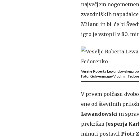
največjem nogometnem 
zvezdniških napadalcev,
Milanu in bi, če bi Šved
igro je vstopil v 80. min
Veselje Roberta Lewandowskega po 
Foto: Guliverimage/Vladimir Fedor
V prvem polčasu dvoboja
ene od številnih priložn
Lewandowski
in sprav
prekršku
Jesperja Ka
minuti postavil
Piotr 