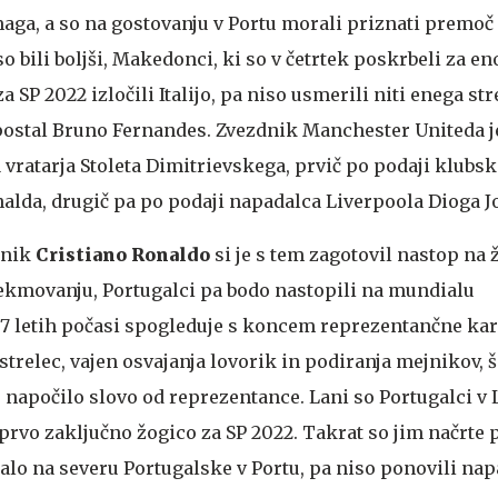
 zmaga, a so na gostovanju v Portu morali priznati premoč
so bili boljši, Makedonci, ki so v četrtek poskrbeli za en
za SP 2022 izločili Italijo, pa niso usmerili niti enega str
e postal Bruno Fernandes. Zvezdnik Manchester Uniteda j
ratarja Stoleta Dimitrievskega, prvič po podaji klubs
alda, drugič pa po podaji napadalca Liverpoola Dioga Jo
dnik
Cristiano Ronaldo
si je s tem zagotovil nastop na
kmovanju, Portugalci pa bodo nastopili na mundialu
37 letih počasi spogleduje s koncem reprezentančne kari
 strelec, vajen osvajanja lovorik in podiranja mejnikov, š
o napočilo slovo od reprezentance. Lani so Portugalci v 
prvo zaključno žogico za SP 2022. Takrat so jim načrte 
igralo na severu Portugalske v Portu, pa niso ponovili nap