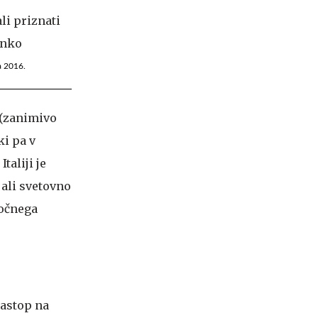
a 2016.
(zanimivo
ki pa v
taliji je
jali svetovno
močnega
nastop na