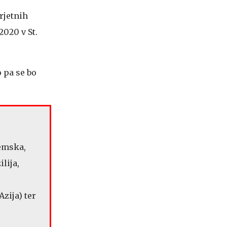
rjetnih
2020 v St.
o pa se bo
zemska,
lija,
Azija) ter