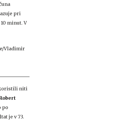
ačuna
azuje pri
e 10 minut. V
ristili niti
Robert
o po
tat je v 73.