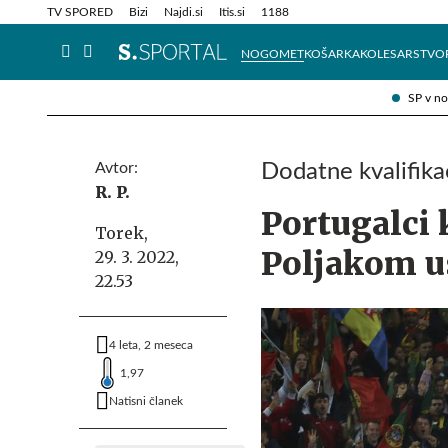
Info in obvestila
Tehnik
TV SPORED
Bizi
Najdi.si
Itis.si
1188
NOGOMET
KOŠARKA
KOLESARSTVO
SP v n
Avtor:
Dodatne kvalifikac
R. P.
Portugalci 
Torek,
Poljakom u
29. 3. 2022,
22.53
4 leta, 2 meseca
1,97
Natisni članek