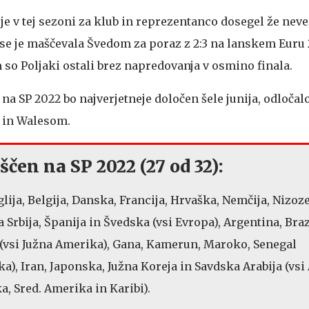
 v tej sezoni za klub in reprezentanco dosegel že neve
 se je maščevala Švedom za poraz z 2:3 na lanskem Euru 
 so Poljaki ostali brez napredovanja v osmino finala.
na SP 2022 bo najverjetneje določen šele junija, odločal
 in Walesom.
ščen na SP 2022 (27 od 32):
nglija, Belgija, Danska, Francija, Hrvaška, Nemčija, Nizo
 Srbija, Španija in Švedska (vsi Evropa), Argentina, Brazi
 (vsi Južna Amerika), Gana, Kamerun, Maroko, Senegal
ika), Iran, Japonska, Južna Koreja in Savdska Arabija (vsi 
a, Sred. Amerika in Karibi).