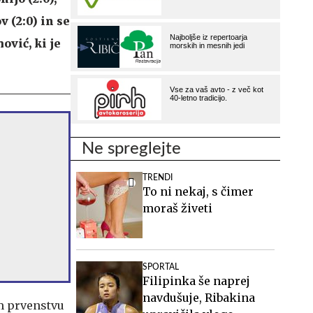
v (2:0) in se
ović, ki je
Ne spreglejte
TRENDI
To ni nekaj, s čimer
moraš živeti
SPORTAL
Filipinka še naprej
navdušuje, Ribakina
m prvenstvu