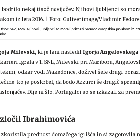
tisoč navijačev. Njihovi ljubljenci so morali priznati premoč evropskim prvakom iz let
enko
goja Milevski
, ki je lani nasledil
Igorja Angelovskega
i karieri igrala v 1. SNL, Milevski pri Mariboru, Angelovs
i tekmi, odkar vodi Makedonce, doživel šele drugi poraz. I
ečine, ko je poskrbel, da bodo Azzurri še drugič spreml
lonjačev. Dlje ni šlo, Portugalci so se izkazali za pre
zločil Ibrahimovića
izkoristila prednost domačega igrišča in si zagotovila 