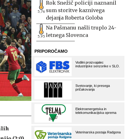
Rok Snežič policiji naznanil
sum storitve kaznivega
5,76
dejanja Roberta Goloba
Na Pašmanu našli truplo 24-
letnega Slovenca
5,95
ilih
ijo (2:0),