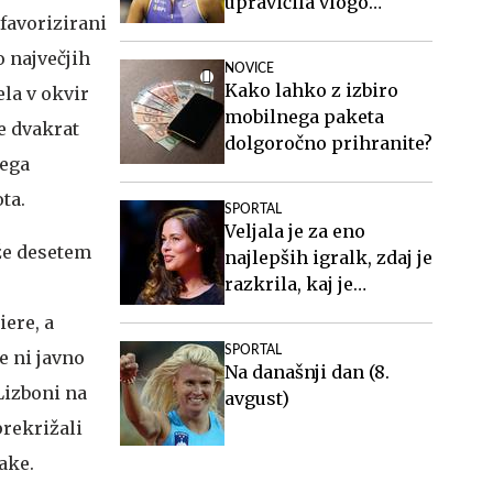
upravičila vlogo
 favorizirani
favoritinje
o največjih
NOVICE
Kako lahko z izbiro
ela v okvir
mobilnega paketa
e dvakrat
dolgoročno prihranite?
kega
ta.
SPORTAL
Veljala je za eno
 že desetem
najlepših igralk, zdaj je
razkrila, kaj je
doživljala
ere, a
SPORTAL
e ni javno
Na današnji dan (8.
Lizboni na
avgust)
prekrižali
ake.