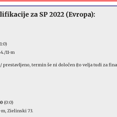
ifikacije za SP 2022 (Evropa):
1:0)
64./11-m
 prestavljeno, termin še ni določen (to velja tudi za fina
:0
(0:0)
m, Zielinski 73.