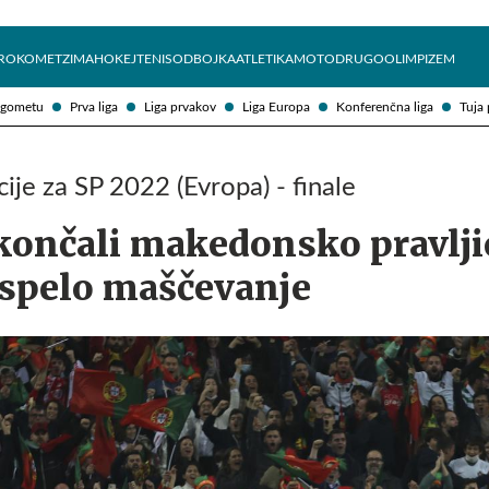
Želite prejemati e-novice?
Uživajmo pametno
ROKOMET
ZIMA
HOKEJ
TENIS
ODBOJKA
ATLETIKA
MOTO
DRUGO
OLIMPIZEM
ogometu
Prva liga
Liga prvakov
Liga Europa
Konferenčna liga
Tuja 
ije za SP 2022 (Evropa) - finale
končali makedonsko pravlji
spelo maščevanje