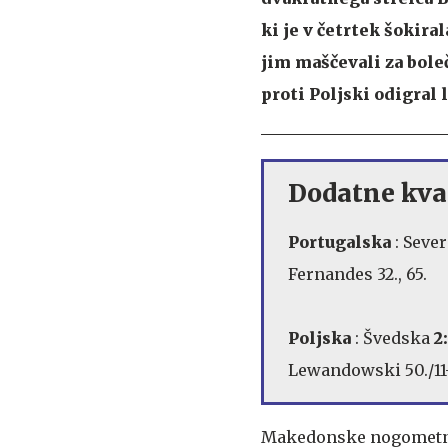
ki je v četrtek šokiral
jim maščevali za bole
proti Poljski odigral 
Dodatne kvali
Portugalska
: Seve
Fernandes 32., 65.
Poljska
: Švedska
2
Lewandowski 50./11-
Makedonske nogometne 