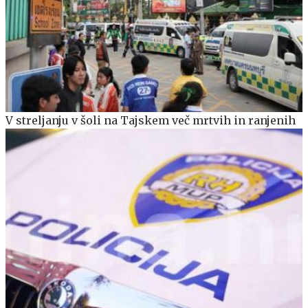
V streljanju v šoli na Tajskem več mrtvih in ranjenih