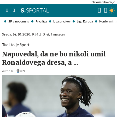
Telekom Slovenije
SP v nogometu
Prva liga
Liga prvakov
Liga Europa
Konferenčna 
Sreda, 14. 10. 2020, 9.54
5 let, 9 mesecev
Tudi to je šport
Napovedal, da ne bo nikoli umil
Ronaldovega dresa, a ...
Avtor:
R. P.
0,09