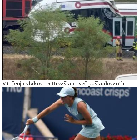
V trčenju vlakov na Hrvaškem več poškodovanih