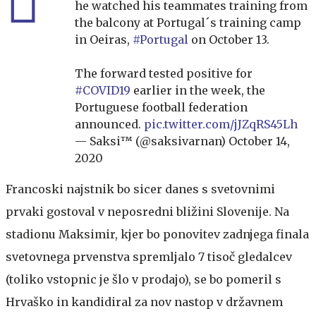
he watched his teammates training from
the balcony at Portugal´s training camp
in Oeiras,
#Portugal
on October 13.
The forward tested positive for
#COVID19
earlier in the week, the
Portuguese football federation
announced.
pic.twitter.com/jJZqRS45Lh
— Saksi™ (@saksivarnan)
October 14,
2020
Francoski najstnik bo sicer danes s svetovnimi
prvaki gostoval v neposredni bližini Slovenije. Na
stadionu Maksimir, kjer bo ponovitev zadnjega finala
svetovnega prvenstva spremljalo 7 tisoč gledalcev
(toliko vstopnic je šlo v prodajo), se bo pomeril s
Hrvaško in kandidiral za nov nastop v državnem