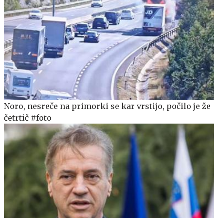
Noro, nesreče na primorki se kar vrstijo, počilo je že
četrtič #foto