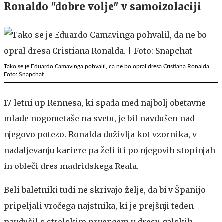
Ronaldo "dobre volje" v samoizolaciji
Tako se je Eduardo Camavinga pohvalil, da ne bo opral dresa Cristiana Ronalda.
Foto: Snapchat
17-letni up Rennesa, ki spada med najbolj obetavne
mlade nogometaše na svetu, je bil navdušen nad
njegovo potezo. Ronalda doživlja kot vzornika, v
nadaljevanju kariere pa želi iti po njegovih stopinjah
in obleči dres madridskega Reala.
Beli baletniki tudi ne skrivajo želje, da bi v Španijo
pripeljali vročega najstnika, ki je prejšnji teden
navdušil s strelskim prvencem v dresu galskih