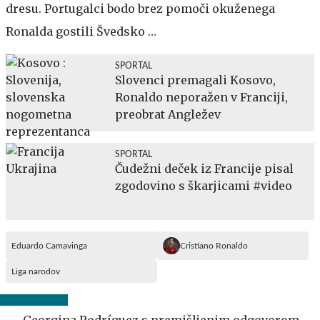
dresu. Portugalci bodo brez pomoči okuženega
Ronalda gostili Švedsko …
SPORTAL
Slovenci premagali Kosovo,
Ronaldo neporažen v Franciji,
preobrat Angležev
SPORTAL
Čudežni deček iz Francije pisal
zgodovino s škarjicami #video
Eduardo Camavinga
Cristiano Ronaldo
Liga narodov
Georgina Rodríguez s premišljenim odgovorom