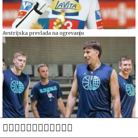
Avstrijska prevlada na ogrevanju
Po osmih letih obujena B reprezentanca, Čančar
znova v pogonu