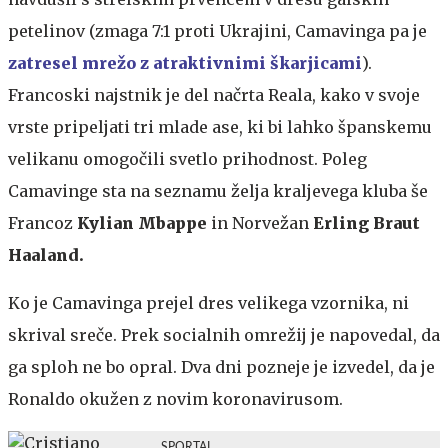
petelinov (zmaga 7:1 proti Ukrajini, Camavinga pa je
zatresel mrežo z atraktivnimi škarjicami
).
Francoski najstnik je del načrta Reala, kako v svoje
vrste pripeljati tri mlade ase, ki bi lahko španskemu
velikanu omogočili svetlo prihodnost. Poleg
Camavinge sta na seznamu želja kraljevega kluba še
Francoz
Kylian Mbappe
in Norvežan
Erling Braut
Haaland.
Ko je Camavinga prejel dres velikega vzornika, ni
skrival sreče. Prek socialnih omrežij je napovedal, da
ga sploh ne bo opral. Dva dni pozneje je izvedel, da je
Ronaldo okužen z novim koronavirusom.
SPORTAL