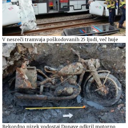
V nesreči tramvaja poškodovanih 25 ljudi, več huje
Rekordno nizek vodostaj Donave odkril motorno