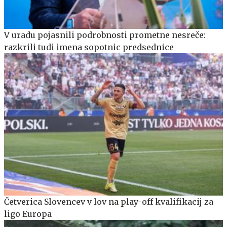
V uradu pojasnili podrobnosti prometne nesreče:
razkrili tudi imena sopotnic predsednice
Četverica Slovencev v lov na play-off kvalifikacij za
ligo Europa