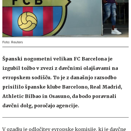
Foto: Reuters
Španski nogometni velikan FC Barcelona je
izgubil tožbo v zvezi z davčnimi olajšavami na
evropskem sodišču. To je z današnjo razsodbo
prisililo španske klube Barcelono, Real Madrid,
Athletic Bilbao in Osasuno, da bodo poravnali
davčni dolg, poročajo agencije.
V ozadju je odločitev evropske komisije, ki je davčne