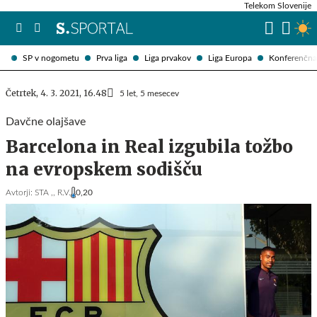
Telekom Slovenije
SP v nogometu
Prva liga
Liga prvakov
Liga Europa
Konferenčna 
Četrtek, 4. 3. 2021, 16.48
5 let, 5 mesecev
Davčne olajšave
Barcelona in Real izgubila tožbo
na evropskem sodišču
Avtorji:
STA ,,
R.V.
0,20