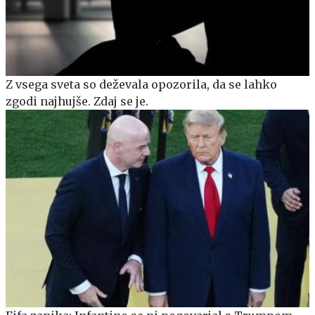
Z vsega sveta so deževala opozorila, da se lahko
zgodi najhujše. Zdaj se je.