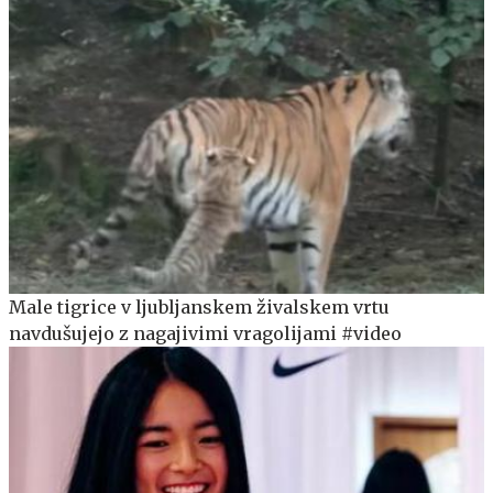
Male tigrice v ljubljanskem živalskem vrtu
navdušujejo z nagajivimi vragolijami #video