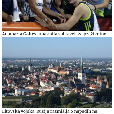
Anamaria Goltes umaknila zahtevek za preživnino
Litovska vojska: Rusija razmišlja o napadih na