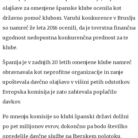
olajšave za omenjene španske klube ocenila kot
državno pomoč klubom. Varuhi konkurence v Bruslju
so namreč že leta 2016 ocenili, da je tovrstna finančna
ugodnost nedopustna konkurenčna prednost za te
klube.
Španija je v zadnjih 20 letih omenjene klube namreč
obravnavala kot neprofitne organizacije in zanje
upoštevala davčno olajšavo v višini petih odstotkov.
Evropska komisija je zato zahtevala poplačilo
davkov.
Po mnenju komisije so klubi španski državi dolžni
po pet milijonov evrov, dokončno pa bodo številko
opredelile davčne službe na Iberskem polotoku.