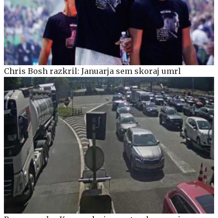
Chris Bosh razkril: Januarja sem skoraj umrl