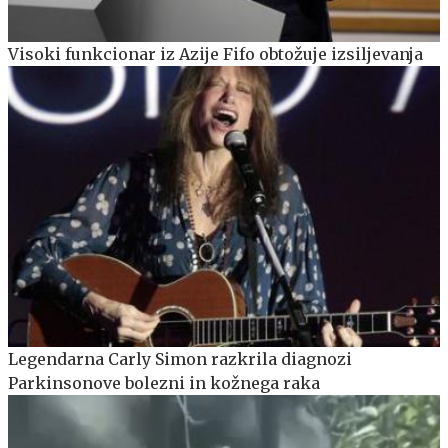
Visoki funkcionar iz Azije Fifo obtožuje izsiljevanja
Legendarna Carly Simon razkrila diagnozi
Parkinsonove bolezni in kožnega raka