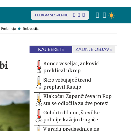
TELEKOM SLOVENIJE
Prek meja
Rekreacija
KAJ BERETE
ZADNJE OBJAVE
bi
Konec veselja: Janković
preklical ukrep
10
Skrb vzbujajoč trend
preplavil Rusijo
5,70
Klakočar Zupančičeva in Rop
sta se odločila za dve potezi
5,46
Golob trdil eno, številke
policije kažejo drugače
9,80
V uradu predsednice ne