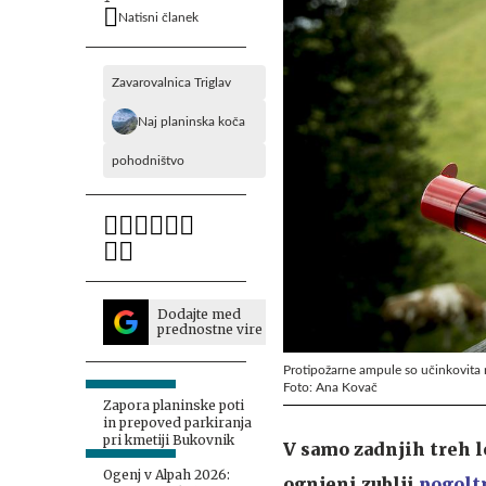
Natisni članek
Zavarovalnica Triglav
Naj planinska koča
pohodništvo
Dodajte med
prednostne vire
Protipožarne ampule so učinkovita r
Foto: Ana Kovač
Zapora planinske poti
in prepoved parkiranja
pri kmetiji Bukovnik
V samo zadnjih treh le
Ogenj v Alpah 2026:
ognjeni zublji
pogolt