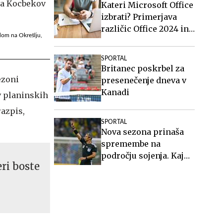
Kateri Microsoft Office
izbrati? Primerjava
različic Office 2024 in
 dom na Okrešlju,
Office 2021.
SPORTAL
Britanec poskrbel za
ezoni
presenečenje dneva v
Kanadi
v planinskih
razpis,
SPORTAL
Nova sezona prinaša
spremembe na
področju sojenja. Kaj
eri boste
vse bo drugače?