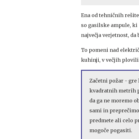
Ena od tehničnih rešite
so gasilske ampule, ki
največja verjetnost, da
To pomeni nad električ
kuhinji, v večjih plovil
Začetni požar - gre
kvadratnih metrih p
da ga ne moremo ob
sami in preprečimo 
predmete ali celo pr
mogoče pogasiti.