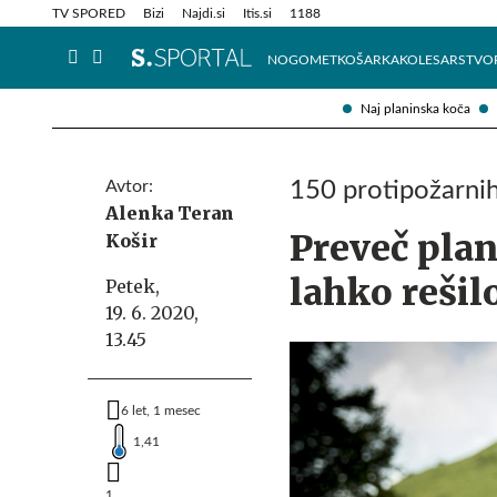
Info in obvestila
Tehnik
TV SPORED
Bizi
Najdi.si
Itis.si
1188
NOGOMET
KOŠARKA
KOLESARSTVO
Naj planinska koča
Avtor:
150 protipožarnih
Alenka Teran
Preveč plan
Košir
lahko rešil
Petek,
19. 6. 2020,
13.45
6 let, 1 mesec
1,41
1