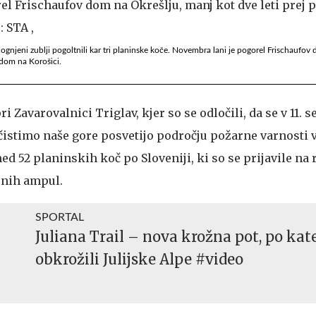
gnjeni zublji pogoltnili kar tri planinske koče. Novembra lani je pogorel Frischaufov
 dom na Korošici.
i Zavarovalnici Triglav, kjer so se odločili, da se v 11. s
istimo naše gore posvetijo področju požarne varnosti 
d 52 planinskih koč po Sloveniji, ki so se prijavile na 
rnih ampul.
SPORTAL
Juliana Trail – nova krožna pot, po kat
obkrožili Julijske Alpe #video