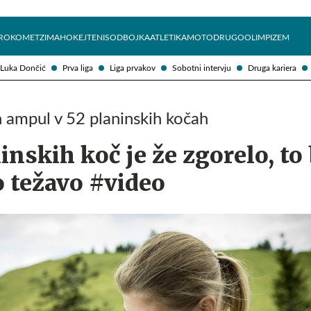
Želite prejemati e-novice?
Uživajmo pametno
ROKOMET
ZIMA
HOKEJ
TENIS
ODBOJKA
ATLETIKA
MOTO
DRUGO
OLIMPIZEM
Luka Dončić
Prva liga
Liga prvakov
Sobotni intervju
Druga kariera
 ampul v 52 planinskih kočah
inskih koč je že zgorelo, to 
o težavo #video