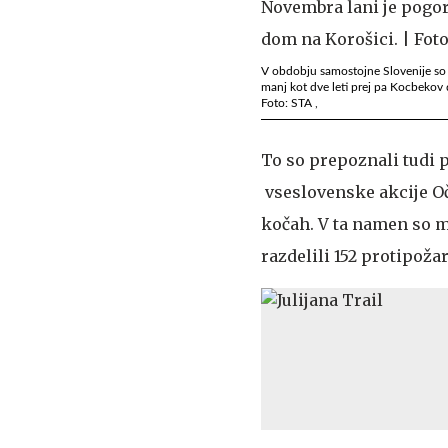
V obdobju samostojne Slovenije so o
manj kot dve leti prej pa Kocbekov
Foto: STA ,
To so prepoznali tudi pr
vseslovenske akcije Oč
kočah. V ta namen so me
razdelili 152 protipoža