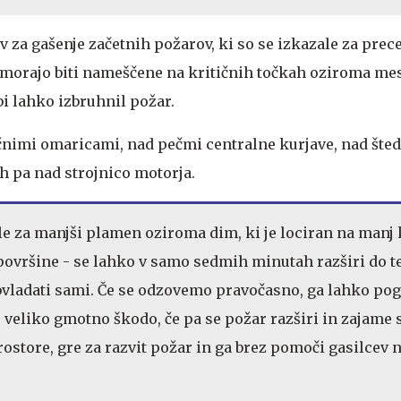
v za gašenje začetnih požarov, ki so se izkazale za prece
 morajo biti nameščene na kritičnih točkah oziroma mest
 bi lahko izbruhnil požar.
nimi omaricami, nad pečmi centralne kurjave, nad šted
ih pa nad strojnico motorja.
 le za manjši plamen oziroma dim, ki je lociran na manj 
ovršine - se lahko v samo sedmih minutah razširi do t
vladati sami. Če se odzovemo pravočasno, ga lahko po
veliko gmotno škodo, če pa se požar razširi in zajame 
ostore, gre za razvit požar in ga brez pomoči gasilcev n