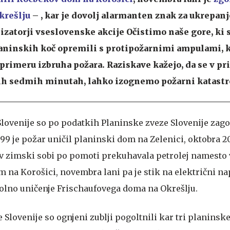
krešlju
– , kar je dovolj alarmanten znak za ukrepanj
izatorji vseslovenske akcije Očistimo naše gore, ki 
laninskih koč opremili s protipožarnimi ampulami, k
primeru izbruha požara. Raziskave kažejo, da se v pr
ih sedmih minutah, lahko izognemo požarni katastro
lovenije so po podatkih Planinske zveze Slovenije zagor
99 je požar uničil planinski dom na Zelenici, oktobra 20
 v zimski sobi po pomoti prekuhavala petrolej namesto 
 na Korošici, novembra lani pa je stik na električni na
olno uničenje Frischaufovega doma na Okrešlju.