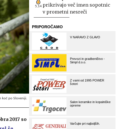
prikrivajo več imen sopotnic
5,14
v prometni nesreči
 koč po Sloveniji.
bra 2017 so
rel še