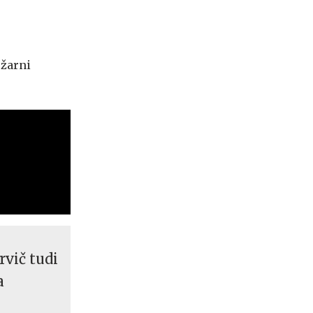
ožarni
vič tudi
a