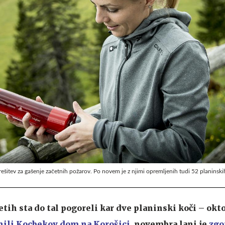
ešitev za gašenje začetnih požarov. Po novem je z njimi opremljenih tudi 52 planinskih
tih sta do tal pogoreli kar dve planinski koči – okto
nili Kocbekov dom na Korošici
, novembra lani je
zgo