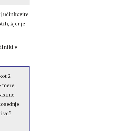
j učinkovite,
ih, kjer je
ilniki v
kot 2
e mere,
gasimo
sosednje
i več