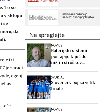
e. To so
so v sklopu
i se
imeru, da
Ne spreglejte
fi.
NOVICE
Baterijski sistemi
postajajo ključ do
ele tri
nižjih stroškov
17 je zaradi
elektrike v podjetjih
vode, ogenj
SPORTAL
Slovenci v boj za veliki
peljavi
finale
NOVICE