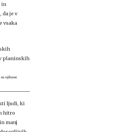
 in
 da je v
je vsaka
a so njihove
i ljudi, ki
n hitro
 in manj
 dosegljivih,