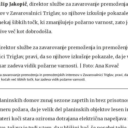
ilip Jakopič
, direktor službe za zavarovanje premoženja
 v Zavarovalnici Triglav, so njihove izkušnje pokazale,
ekaj šibkih točk, ki zmanjšujejo požarno varnost, zato 
ive več kot dobrodošla.
 za zavarovanje premoženja in premoženjskih interesov v Zavarovalnici Triglav, pravi, d
h kočah več šibkih točk, kar zadeva vidik požarne varnosti.
laninskih domov zunaj sezone zaprtih in brez prisotnost
meru požara, da je velik del planinskih objektov lesen i
kateri koči stara oziroma dotrajana električna napeljava
, težava je tudi v tem, da v bližini koč, še posebej težje