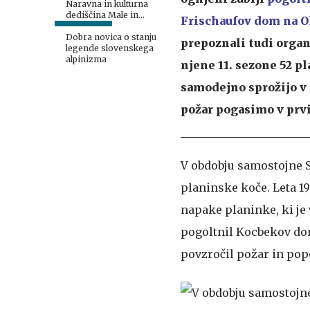
Naravna in kulturna
dediščina Male in
Frischaufov dom na O
Velike planine
Dobra novica o stanju
prepoznali tudi organ
legende slovenskega
alpinizma
njene 11. sezone 52 p
samodejno sprožijo v 
požar pogasimo v prv
V obdobju samostojne S
planinske koče. Leta 19
napake planinke, ki je
pogoltnil Kocbekov dom
povzročil požar in pop