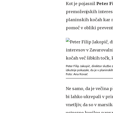
Kot je pojasnil
Peter F
premoženjskih interesov
planinskih kočah kar n
pomoč v obliki prevent
Peter Filip Jakopič, direktor službe
izkušnje pokazale, da je v planinski
Foto: Ana Kovač
Ne samo, da je večina p
bi lahko ukrepali v pri
vnetljiv, da so v marsi
ustrezne kurilne naprave