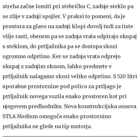
streha začne lomiti pri stebričku C, zadnje steklo pa
se zlije v zadnji spojler. V praksi to pomeni, da je
prostora za glavo na zadnji klopi dovolj tudi za tiste
višje rasti, obenem pa se zadnja vrata odpirajo skupaj
s steklom, do prtljažnika pa se dostopa skozi
ogromno odprtino. Ker se zadnja vrata odprejo
skupaj z zadnjim oknom, lahko predmete v
prtljažnik nalagamo skozi veliko odprtino. S 520 litri
uporabne prostornine pod polico za prtljago je
prtljažnik novega vozila enako prostoren kot pri
njegovem predhodniku. Nova konstrukcijska osnova
STLA Medium omogoča enako prostornino
prtljažnika ne glede na tip motorja.