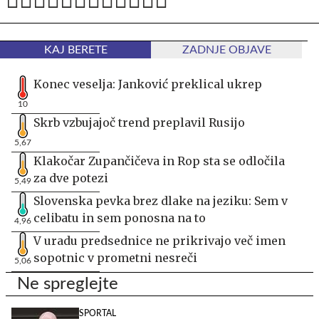
KAJ BERETE
ZADNJE OBJAVE
Konec veselja: Janković preklical ukrep
10
Skrb vzbujajoč trend preplavil Rusijo
5,67
Klakočar Zupančičeva in Rop sta se odločila
za dve potezi
5,49
Slovenska pevka brez dlake na jeziku: Sem v
celibatu in sem ponosna na to
4,96
V uradu predsednice ne prikrivajo več imen
sopotnic v prometni nesreči
5,06
Ne spreglejte
SPORTAL