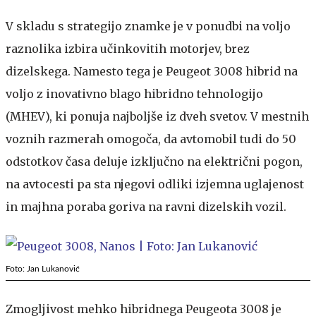
V skladu s strategijo znamke je v ponudbi na voljo
raznolika izbira učinkovitih motorjev, brez
dizelskega. Namesto tega je Peugeot 3008 hibrid na
voljo z inovativno blago hibridno tehnologijo
(MHEV), ki ponuja najboljše iz dveh svetov. V mestnih
voznih razmerah omogoča, da avtomobil tudi do 50
odstotkov časa deluje izključno na električni pogon,
na avtocesti pa sta njegovi odliki izjemna uglajenost
in majhna poraba goriva na ravni dizelskih vozil.
Foto: Jan Lukanović
Zmogljivost mehko hibridnega Peugeota 3008 je