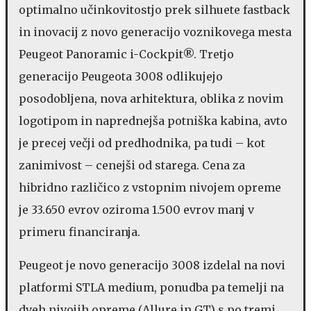
optimalno učinkovitostjo prek silhuete fastback
in inovacij z novo generacijo voznikovega mesta
Peugeot Panoramic i-Cockpit®. Tretjo
generacijo Peugeota 3008 odlikujejo
posodobljena, nova arhitektura, oblika z novim
logotipom in naprednejša potniška kabina, avto
je precej večji od predhodnika, pa tudi – kot
zanimivost – cenejši od starega. Cena za
hibridno različico z vstopnim nivojem opreme
je 33.650 evrov oziroma 1.500 evrov manj v
primeru financiranja.
Peugeot je novo generacijo 3008 izdelal na novi
platformi STLA medium, ponudba pa temelji na
dveh nivojih opreme (Allure in GT) s po tremi