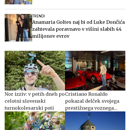
TRENDI
Anamaria Goltes naj bi od Luke Dončića
zahtevala poravnavo v višini slabih 44
milijonov evrov
Nor izziv: v petih dneh po
Cristiano Ronaldo
celotni slovenski
pokazal delček svojega
turnokolesarski poti
prestižnega voznega
parka