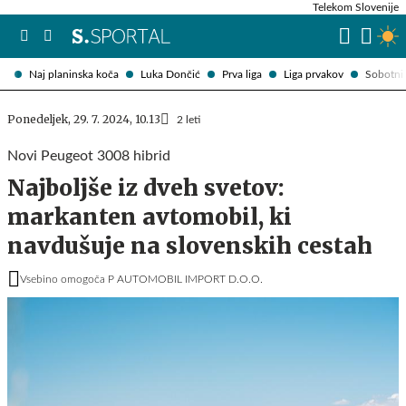
Telekom Slovenije
Naj planinska koča
Luka Dončić
Prva liga
Liga prvakov
Sobotni 
Ponedeljek, 29. 7. 2024, 10.13
2 leti
Novi Peugeot 3008 hibrid
Najboljše iz dveh svetov:
markanten avtomobil, ki
navdušuje na slovenskih cestah
Vsebino omogoča P AUTOMOBIL IMPORT D.O.O.