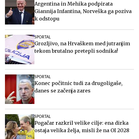
Argentina in Mehika podpirata
Giannija Infantina, Norveška ga poziva
k odstopu
SPORTAL
Grozljivo, na Hrvaškem med jutranjim
tekom brutalno pretepli sodnika!
SPORTAL
Konec počitnic tudi za drugoligaše,
danes se začenja zares
SPORTAL
Pogačar razkril velike cilje: ena dirka
ostaja velika želja, misli že na OI 2028