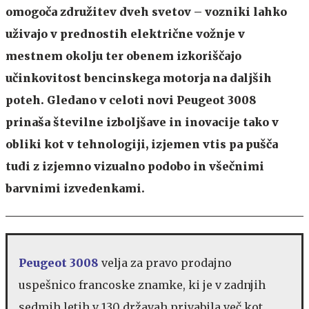
omogoča združitev dveh svetov – vozniki lahko
uživajo v prednostih električne vožnje v
mestnem okolju ter obenem izkoriščajo
učinkovitost bencinskega motorja na daljših
poteh.
Gledano v celoti novi Peugeot 3008
prinaša številne izboljšave in inovacije tako v
obliki kot v tehnologiji, izjemen vtis pa pušča
tudi z izjemno vizualno podobo in všečnimi
barvnimi izvedenkami.
Peugeot 3008
velja za pravo prodajno
uspešnico francoske znamke, ki je v zadnjih
sedmih letih v 130 državah privabila več kot