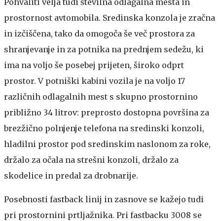
Pohvaliti velja tudi številna odlagalna mesta in
prostornost avtomobila. Sredinska konzola je zračna
in izčiščena, tako da omogoča še več prostora za
shranjevanje in za potnika na prednjem sedežu, ki
ima na voljo še posebej prijeten, široko odprt
prostor. V potniški kabini vozila je na voljo 17
različnih odlagalnih mest s skupno prostornino
približno 34 litrov: preprosto dostopna površina za
brezžično polnjenje telefona na sredinski konzoli,
hladilni prostor pod sredinskim naslonom za roke,
držalo za očala na strešni konzoli, držalo za
skodelice in predal za drobnarije.
Posebnosti fastback linij in zasnove se kažejo tudi
pri prostornini prtljažnika. Pri fastbacku 3008 se