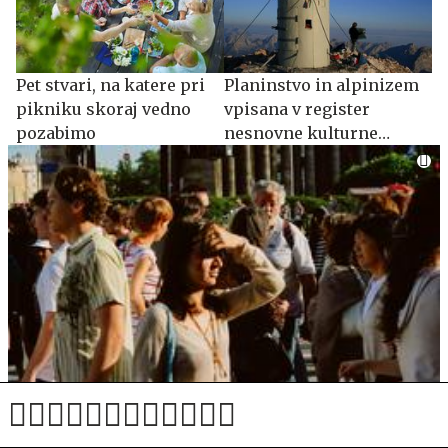
Pet stvari, na katere pri
Planinstvo in alpinizem
pikniku skoraj vedno
vpisana v register
pozabimo
nesnovne kulturne
dediščine
"Ostanite doma." Kaj pa, če dom ni varen?