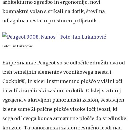
arhitekturno zgradbo in ergonomijo, novi
kompaktni volan s stikali na dotik, številna
odlagalna mesta in prostoren prtljažnik.
Foto: Jan Lukanović
Ekipe znamke Peugeot so se odločile združiti dva od
treh temeljnih elementov voznikovega mesta i-
Cockpit®, in sicer instrumentno ploščo v višini oči
in veliki sredinski zaslon na dotik. Odslej sta torej
vgrajena v ukrivljeni panoramski zaslon, sestavljen
iz ene same 21-palčne plošče visoke ločljivosti, ki
sega od levega konca armaturne plošče do sredinske
konzole. Ta panoramski zaslon resnično lebdi nad