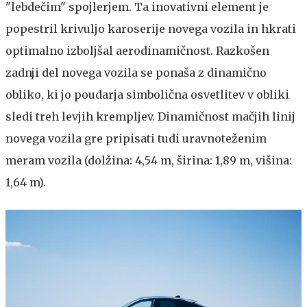
"lebdečim" spojlerjem. Ta inovativni element je
popestril krivuljo karoserije novega vozila in hkrati
optimalno izboljšal aerodinamičnost. Razkošen
zadnji del novega vozila se ponaša z dinamično
obliko, ki jo poudarja simbolična osvetlitev v obliki
sledi treh levjih krempljev. Dinamičnost mačjih linij
novega vozila gre pripisati tudi uravnoteženim
meram vozila (dolžina: 4,54 m, širina: 1,89 m, višina:
1,64 m).