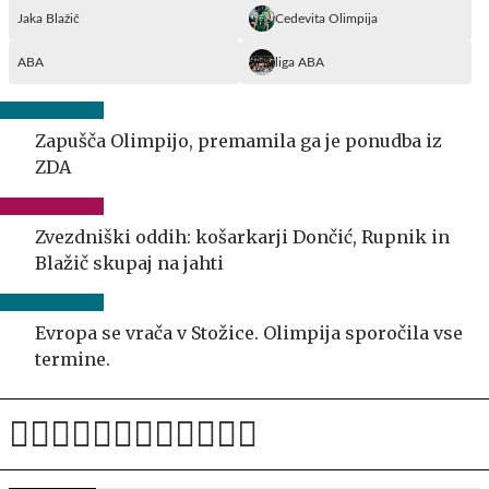
Jaka Blažič
Cedevita Olimpija
ABA
liga ABA
Zapušča Olimpijo, premamila ga je ponudba iz
ZDA
Zvezdniški oddih: košarkarji Dončić, Rupnik in
Blažič skupaj na jahti
Evropa se vrača v Stožice. Olimpija sporočila vse
termine.