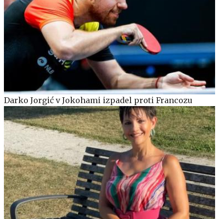
Darko Jorgić v Jokohami izpadel proti Francozu