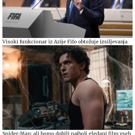
Visoki funkcionar iz Azije Fifo obtožuje izsiljevanja
Spider-Man: ali bomo dobili najbolj gledani film vseh