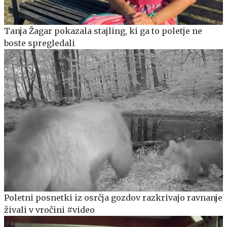
Tanja Žagar pokazala stajling, ki ga to poletje ne
boste spregledali
Poletni posnetki iz osrčja gozdov razkrivajo ravnanje
živali v vročini #video