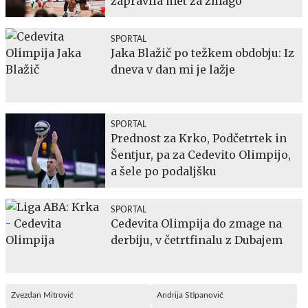
zapravila met za zmago
SPORTAL
Jaka Blažič po težkem obdobju: Iz
dneva v dan mi je lažje
SPORTAL
Prednost za Krko, Podčetrtek in
Šentjur, pa za Cedevito Olimpijo,
a šele po podaljšku
SPORTAL
Cedevita Olimpija do zmage na
derbiju, v četrtfinalu z Dubajem
Zvezdan Mitrović
Andrija Stipanović