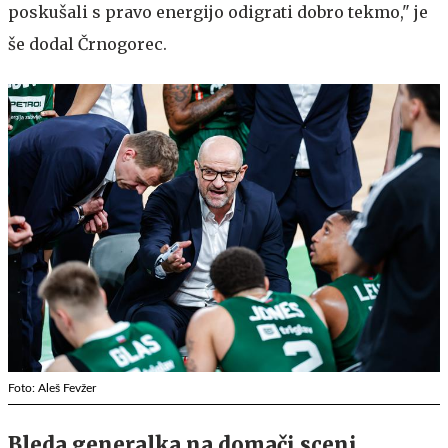
poskušali s pravo energijo odigrati dobro tekmo," je
še dodal Črnogorec.
Foto: Aleš Fevžer
Bleda generalka na domači sceni