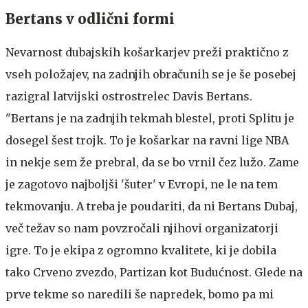
Bertans v odlični formi
Nevarnost dubajskih košarkarjev preži praktično z
vseh položajev, na zadnjih obračunih se je še posebej
razigral latvijski ostrostrelec Davis Bertans.
"Bertans je na zadnjih tekmah blestel, proti Splitu je
dosegel šest trojk. To je košarkar na ravni lige NBA
in nekje sem že prebral, da se bo vrnil čez lužo. Zame
je zagotovo najboljši 'šuter' v Evropi, ne le na tem
tekmovanju. A treba je poudariti, da ni Bertans Dubaj,
več težav so nam povzročali njihovi organizatorji
igre. To je ekipa z ogromno kvalitete, ki je dobila
tako Crveno zvezdo, Partizan kot Budućnost. Glede na
prve tekme so naredili še napredek, bomo pa mi