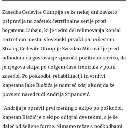
Zasedba Cedevite Olimpije se že nekaj dni zavzeto
pripravlja na začetek četrtfinalne serije proti
bogatemu Dubaju, ki je redni del tekmovanja končal
na tretjem mestu, slovenski prvaki pa na šestem.
Strateg Cedevite Olimpije Zvezdan Mitrović je pred
odhodom na gostovanje sporočil pozitivno novico, da
je njegova ekipa po dolgem času trenirala v polni
zasedbi. Po poškodbi, rehabilitaciji in vrnitvi
kapetana Jake Blažiča je namreč zdaj skorajda že
povsem nared tudi Andrija Stipanović.
"Andrija je opravil prvi trening z ekipo po poškodbi,
kapetan Blažič je z ekipo odigral dve tekmi, a je še
daleč od željene forme. Nimamo težav s poškodbami,