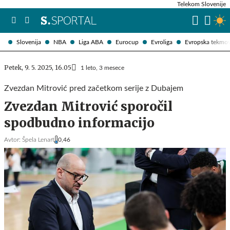
Telekom Slovenije
Slovenija
NBA
Liga ABA
Eurocup
Evroliga
Evropska tekmo
Petek, 9. 5. 2025, 16.05
1 leto, 3 mesece
Zvezdan Mitrović pred začetkom serije z Dubajem
Zvezdan Mitrović sporočil
spodbudno informacijo
Avtor:
Špela Lenart
0,46