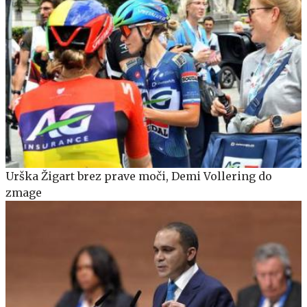
Urška Žigart brez prave moči, Demi Vollering do
zmage