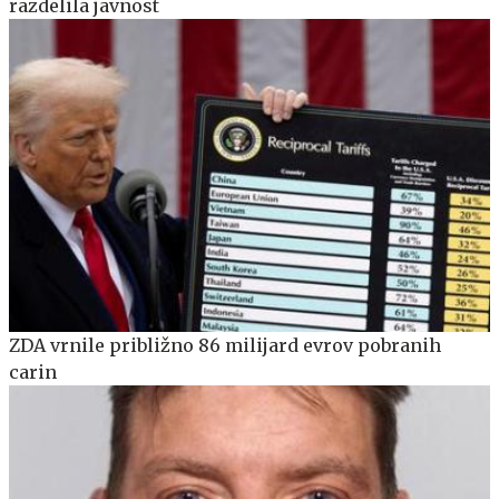
razdelila javnost
ZDA vrnile približno 86 milijard evrov pobranih
carin