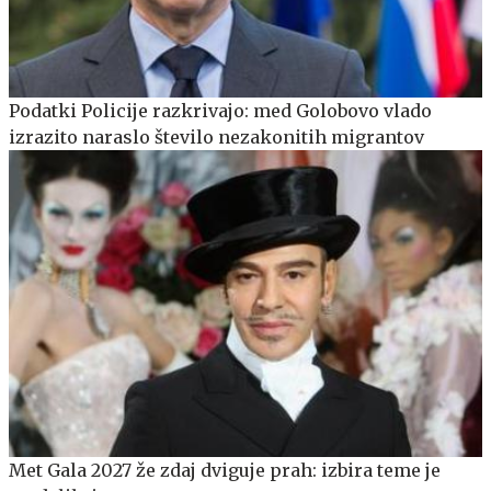
Podatki Policije razkrivajo: med Golobovo vlado
izrazito naraslo število nezakonitih migrantov
Met Gala 2027 že zdaj dviguje prah: izbira teme je