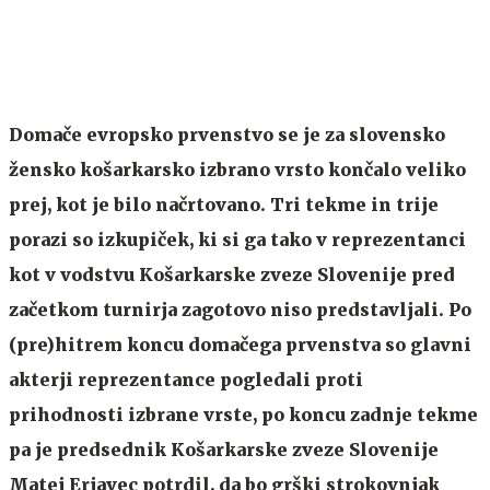
Domače evropsko prvenstvo se je za slovensko
žensko košarkarsko izbrano vrsto končalo veliko
prej, kot je bilo načrtovano. Tri tekme in trije
porazi so izkupiček, ki si ga tako v reprezentanci
kot v vodstvu Košarkarske zveze Slovenije pred
začetkom turnirja zagotovo niso predstavljali. Po
(pre)hitrem koncu domačega prvenstva so glavni
akterji reprezentance pogledali proti
prihodnosti izbrane vrste, po koncu zadnje tekme
pa je predsednik Košarkarske zveze Slovenije
Matej Erjavec potrdil, da bo grški strokovnjak