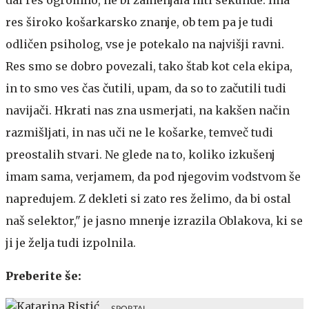
dal res ogromno, ne bi zamenjala niti sekunde. Ima
res široko košarkarsko znanje, ob tem pa je tudi
odličen psiholog, vse je potekalo na najvišji ravni.
Res smo se dobro povezali, tako štab kot cela ekipa,
in to smo ves čas čutili, upam, da so to začutili tudi
navijači. Hkrati nas zna usmerjati, na kakšen način
razmišljati, in nas uči ne le košarke, temveč tudi
preostalih stvari. Ne glede na to, koliko izkušenj
imam sama, verjamem, da pod njegovim vodstvom še
napredujem. Z dekleti si zato res želimo, da bi ostal
naš selektor," je jasno mnenje izrazila Oblakova, ki se
ji je želja tudi izpolnila.
Preberite še: