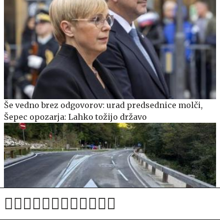
Še vedno brez odgovorov: urad predsednice molči,
Šepec opozarja: Lahko tožijo državo