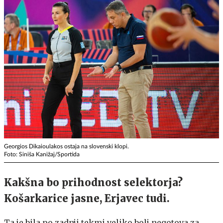
Georgios Dikaioulakos ostaja na slovenski klopi.
Foto: Siniša Kanižaj/Sportida
Kakšna bo prihodnost selektorja?
Košarkarice jasne, Erjavec tudi.
Ta je bila po zadnji tekmi veliko bolj negotova za