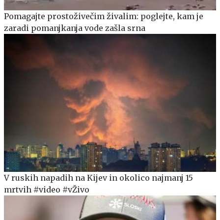
Pomagajte prostoživečim živalim: poglejte, kam je
zaradi pomanjkanja vode zašla srna
V ruskih napadih na Kijev in okolico najmanj 15
mrtvih #video #vŽivo