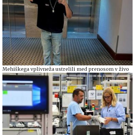
Mehiškega vplivneža ustrelili med prenosom v živo