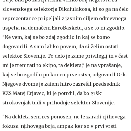
slovenskega selektorja Dikaiulakosa, ki so ga na čelo
reprezentance pripeljali z jasnim ciljem odmevnega
uspeha na domačem EuroBasketu, a se to ni zgodilo.
"Ne vem, kaj se bo zdaj zgodilo in kaj se bomo
dogovorili. A sam lahko povem, da si želim ostati
selektor Slovenije. To delo je zame privilegij in v čast
mi je trenirati to ekipo, ta dekleta," je na vprašanje,
kaj se bo zgodilo po koncu prvenstva, odgovoril Grk.
Njegove dvome je zatem hitro razrešil predsednik
KZS Matej Erjavec, ki je potrdil, da bo grški
strokovnjak tudi v prihodnje selektor Slovenije.
"Na dekleta sem res ponosen, ne le zaradi njihovega
fokusa, njihovega boja, ampak ker so v prvi vrsti