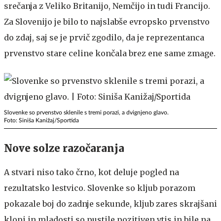
srečanja z Veliko Britanijo, Nemčijo in tudi Francijo.
Za Slovenijo je bilo to najslabše evropsko prvenstvo
do zdaj, saj se je prvič zgodilo, da je reprezentanca
prvenstvo stare celine končala brez ene same zmage.
Slovenke so prvenstvo sklenile s tremi porazi, a dvignjeno glavo.
Foto: Siniša Kanižaj/Sportida
Nove solze razočaranja
A stvari niso tako črno, kot deluje pogled na
rezultatsko lestvico. Slovenke so kljub porazom
pokazale boj do zadnje sekunde, kljub zares skrajšani
klopi in mladosti so pustile pozitiven vtis in bile na