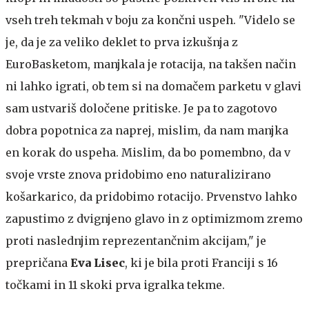
vseh treh tekmah v boju za končni uspeh. "Videlo se
je, da je za veliko deklet to prva izkušnja z
EuroBasketom, manjkala je rotacija, na takšen način
ni lahko igrati, ob tem si na domačem parketu v glavi
sam ustvariš določene pritiske. Je pa to zagotovo
dobra popotnica za naprej, mislim, da nam manjka
en korak do uspeha. Mislim, da bo pomembno, da v
svoje vrste znova pridobimo eno naturalizirano
košarkarico, da pridobimo rotacijo. Prvenstvo lahko
zapustimo z dvignjeno glavo in z optimizmom zremo
proti naslednjim reprezentančnim akcijam," je
prepričana
Eva Lisec
, ki je bila proti Franciji s 16
točkami in 11 skoki prva igralka tekme.