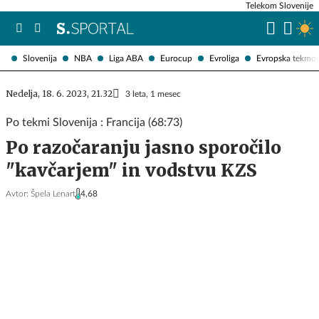
Telekom Slovenije
Slovenija
NBA
Liga ABA
Eurocup
Evroliga
Evropska tekmo
Nedelja, 18. 6. 2023, 21.32
3 leta, 1 mesec
Po tekmi Slovenija : Francija (68:73)
Po razočaranju jasno sporočilo
"kavčarjem" in vodstvu KZS
Avtor:
Špela Lenart
4,68