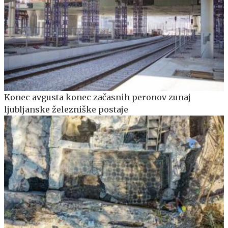
Konec avgusta konec začasnih peronov zunaj
ljubljanske železniške postaje