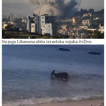
Na jugu Libanona ubita izraelska vojaka #vŽivo