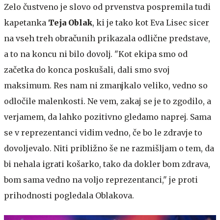
Zelo čustveno je slovo od prvenstva pospremila tudi
kapetanka
Teja Oblak
, ki je tako kot Eva Lisec sicer
na vseh treh obračunih prikazala odlične predstave,
a to na koncu ni bilo dovolj. "Kot ekipa smo od
začetka do konca poskušali, dali smo svoj
maksimum. Res nam ni zmanjkalo veliko, vedno so
odločile malenkosti. Ne vem, zakaj se je to zgodilo, a
verjamem, da lahko pozitivno gledamo naprej. Sama
se v reprezentanci vidim vedno, če bo le zdravje to
dovoljevalo. Niti približno še ne razmišljam o tem, da
bi nehala igrati košarko, tako da dokler bom zdrava,
bom sama vedno na voljo reprezentanci," je proti
prihodnosti pogledala Oblakova.