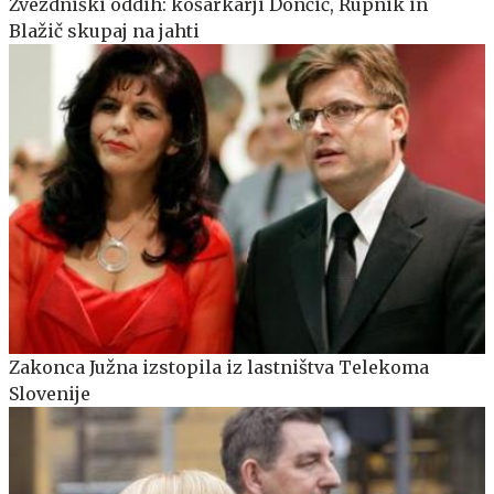
Zvezdniški oddih: košarkarji Dončić, Rupnik in
Blažič skupaj na jahti
Zakonca Južna izstopila iz lastništva Telekoma
Slovenije