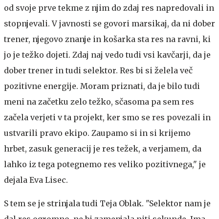
od svoje prve tekme z njim do zdaj res napredovali in
stopnjevali. V javnosti se govori marsikaj, da ni dober
trener, njegovo znanje in košarka sta res na ravni, ki
jo je težko dojeti. Zdaj naj vedo tudi vsi kavčarji, da je
dober trener in tudi selektor. Res bi si želela več
pozitivne energije. Moram priznati, da je bilo tudi
meni na začetku zelo težko, sčasoma pa sem res
začela verjeti v ta projekt, ker smo se res povezali in
ustvarili pravo ekipo. Zaupamo si in si krijemo
hrbet, zasuk generacij je res težek, a verjamem, da
lahko iz tega potegnemo res veliko pozitivnega," je
dejala Eva Lisec.
S tem se je strinjala tudi Teja Oblak. "Selektor nam je