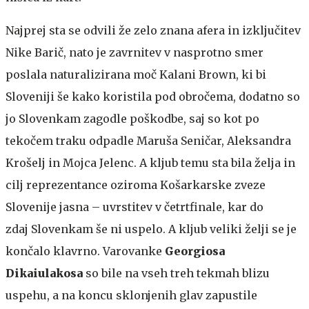
Najprej sta se odvili že zelo znana afera in izključitev
Nike Barič, nato je zavrnitev v nasprotno smer
poslala naturalizirana moč Kalani Brown, ki bi
Sloveniji še kako koristila pod obročema, dodatno so
jo Slovenkam zagodle poškodbe, saj so kot po
tekočem traku odpadle Maruša Seničar, Aleksandra
Krošelj in Mojca Jelenc. A kljub temu sta bila želja in
cilj reprezentance oziroma Košarkarske zveze
Slovenije jasna – uvrstitev v četrtfinale, kar do
zdaj Slovenkam še ni uspelo. A kljub veliki želji se je
končalo klavrno. Varovanke
Georgiosa
Dikaiulakosa
so bile na vseh treh tekmah blizu
uspehu, a na koncu sklonjenih glav zapustile