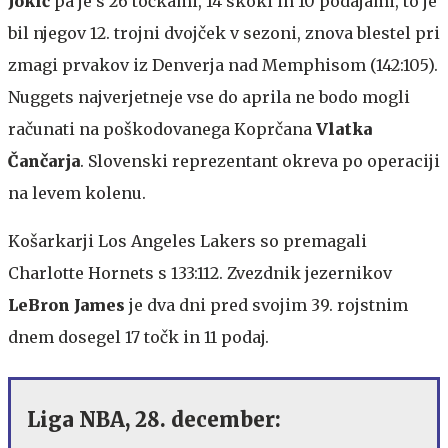
Jokić
pa je s 26 točkami, 14 skoki in 10 podajami, to je
bil njegov 12. trojni dvojček v sezoni, znova blestel pri
zmagi prvakov iz Denverja nad Memphisom (142:105).
Nuggets najverjetneje vse do aprila ne bodo mogli
računati na poškodovanega Koprčana
Vlatka
Čančarja
. Slovenski reprezentant okreva po operaciji
na levem kolenu.
Košarkarji Los Angeles Lakers so premagali
Charlotte Hornets s 133:112. Zvezdnik jezernikov
LeBron James
je dva dni pred svojim 39. rojstnim
dnem dosegel 17 točk in 11 podaj.
Liga NBA, 28. december: