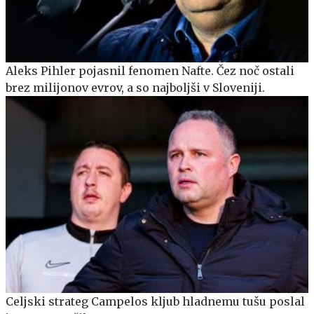
Aleks Pihler pojasnil fenomen Nafte. Čez noč ostali
brez milijonov evrov, a so najboljši v Sloveniji.
Celjski strateg Campelos kljub hladnemu tušu poslal