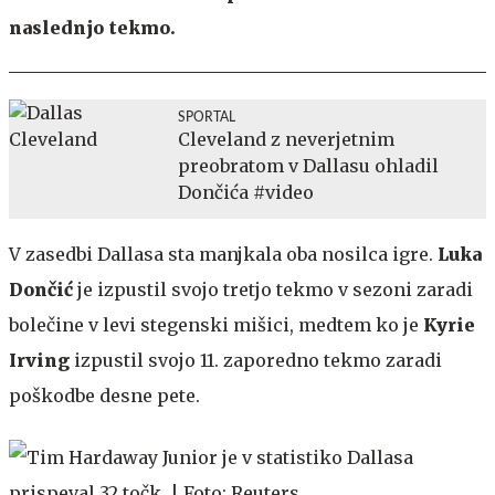
naslednjo tekmo.
SPORTAL
Cleveland z neverjetnim
preobratom v Dallasu ohladil
Dončića #video
V zasedbi Dallasa sta manjkala oba nosilca igre.
Luka
Dončić
je izpustil svojo tretjo tekmo v sezoni zaradi
bolečine v levi stegenski mišici, medtem ko je
Kyrie
Irving
izpustil svojo 11. zaporedno tekmo zaradi
poškodbe desne pete.