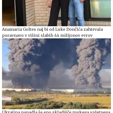
Anamaria Goltes naj bi od Luke Dončića zahtevala
poravnavo v višini slabih 44 milijonov evrov
Ukrajina napadla še eno skladišče ruskega spletnega