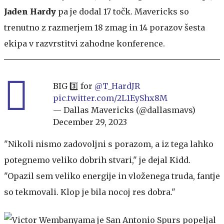
Jaden Hardy
pa je dodal 17 točk. Mavericks so
trenutno z razmerjem 18 zmag in 14 porazov šesta
ekipa v razvrstitvi zahodne konference.
BIG 3️⃣ for
@T_HardJR
pic.twitter.com/2L1EyShx8M
— Dallas Mavericks (@dallasmavs)
December 29, 2023
"Nikoli nismo zadovoljni s porazom, a iz tega lahko
potegnemo veliko dobrih stvari," je dejal Kidd.
"Opazil sem veliko energije in vloženega truda, fantje
so tekmovali. Klop je bila nocoj res dobra."