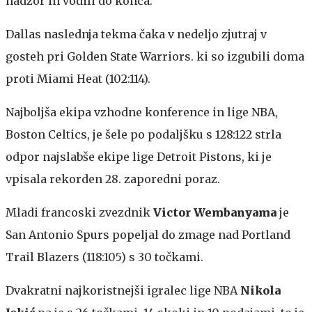
nadzor in vodili do konca.
Dallas naslednja tekma čaka v nedeljo zjutraj v
gosteh pri Golden State Warriors. ki so izgubili doma
proti Miami Heat (102:114).
Najboljša ekipa vzhodne konference in lige NBA,
Boston Celtics, je šele po podaljšku s 128:122 strla
odpor najslabše ekipe lige Detroit Pistons, ki je
vpisala rekorden 28. zaporedni poraz.
Mladi francoski zvezdnik
Victor Wembanyama
je
San Antonio Spurs popeljal do zmage nad Portland
Trail Blazers (118:105) s 30 točkami.
Dvakratni najkoristnejši igralec lige NBA
Nikola