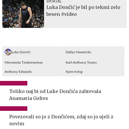
SPORTAL
Luka Dončić je bil po tekmi zelo
besen #video
Luka Dončić
Dallas Mavericks
Minnesota Timberwolves
Karl-Anthony Towns
Anthony Edwards
Kyrie Irving
Toliko naj bi od Luke Dončića zahtevala
Anamaria Goltes
Povezovali so jo z Dončićem, zdaj so jo ujeli z
novim