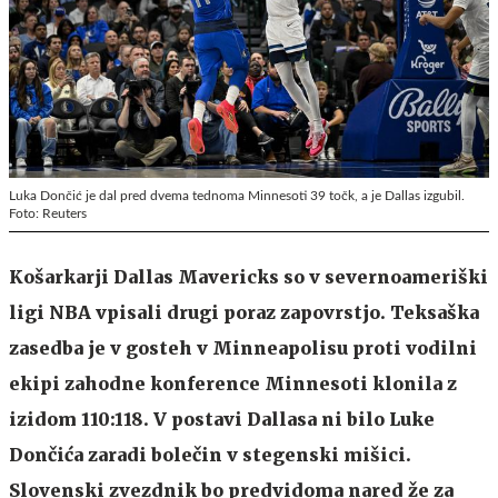
Luka Dončić je dal pred dvema tednoma Minnesoti 39 točk, a je Dallas izgubil.
Foto: Reuters
Košarkarji Dallas Mavericks so v severnoameriški
ligi NBA vpisali drugi poraz zapovrstjo. Teksaška
zasedba je v gosteh v Minneapolisu proti vodilni
ekipi zahodne konference Minnesoti klonila z
izidom 110:118. V postavi Dallasa ni bilo Luke
Dončića zaradi bolečin v stegenski mišici.
Slovenski zvezdnik bo predvidoma nared že za