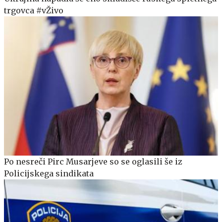
trgovca #vŽivo
Po nesreči Pirc Musarjeve so se oglasili še iz
Policijskega sindikata