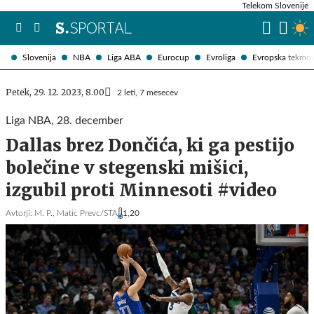
Telekom Slovenije
Slovenija
NBA
Liga ABA
Eurocup
Evroliga
Evropska tekmo
Petek, 29. 12. 2023, 8.00
2 leti, 7 mesecev
Liga NBA, 28. december
Dallas brez Dončića, ki ga pestijo
bolečine v stegenski mišici,
izgubil proti Minnesoti #video
Avtorji:
M. P.,
Matic Prevc/STA
1,20