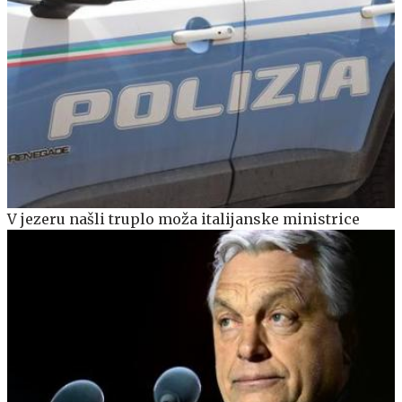
V jezeru našli truplo moža italijanske ministrice