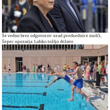
Še vedno brez odgovorov: urad predsednice molči,
Šepec opozarja: Lahko tožijo državo