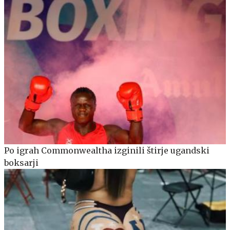
Po igrah Commonwealtha izginili štirje ugandski
boksarji