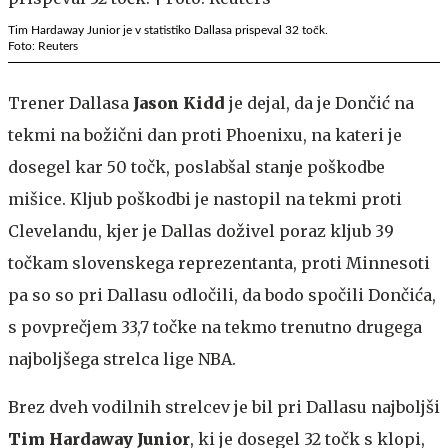
Tim Hardaway Junior je v statistiko Dallasa prispeval 32 točk.
Foto: Reuters
Trener Dallasa
Jason Kidd
je dejal, da je Dončić na
tekmi na božični dan proti Phoenixu, na kateri je
dosegel kar 50 točk, poslabšal stanje poškodbe
mišice. Kljub poškodbi je nastopil na tekmi proti
Clevelandu, kjer je Dallas doživel poraz kljub 39
točkam slovenskega reprezentanta, proti Minnesoti
pa so so pri Dallasu odločili, da bodo spočili Dončića,
s povprečjem 33,7 točke na tekmo trenutno drugega
najboljšega strelca lige NBA.
Brez dveh vodilnih strelcev je bil pri Dallasu najboljši
Tim Hardaway Junior
, ki je dosegel 32 točk s klopi,