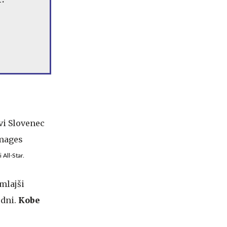
 All-Star.
jmlajši
 dni.
Kobe