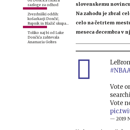
od Dončića razkril
slovenskemu novincu, 
razloge za odhod
Na zahodu je zbral ce
Zvezdniški oddih:
košarkarji Dončić,
celo na četrtem mestu.
Rupnik in Blažič skupaj
na jahti
meseca decembra v nj
Toliko naj bi od Luke
Dončića zahtevala
Anamaria Goltes
LeBron
#NBAA
Vote 
search
Vote n
pic.tw
— 2019 N