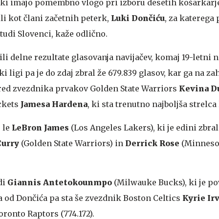
, ki imajo pomembno vlogo pri izboru desetih košarkarje
i kot člani začetnih peterk,
Luki Dončiću
, za katerega 
tudi Slovenci, kaže odlično.
li delne rezultate glasovanja navijačev, komaj 19-letni 
 ligi pa je do zdaj zbral že 679.839 glasov, kar ga na z
pred zvezdnika prvakov Golden State Warriors
Kevina D
ckets
Jamesa Hardena
, ki sta trenutno najboljša strelca 
 le
LeBron James
(Los Angeles Lakers), ki je edini zbral
Curry
(Golden State Warriors) in
Derrick Rose
(Minneso
di
Giannis Antetokounmpo
(Milwauke Bucks), ki je p
jša od Dončića pa sta še zvezdnik Boston Celtics
Kyrie Ir
oronto Raptors (774.172).