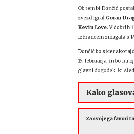
Ob tem bi Dončić postal
zvezd igral
Goran Drag
Kevin Love
. V dobrih 
izbrancem zmagala s 148
Dončić bo sicer skorajd
15. februarja, in bo na 
glavni dogodek, ki sled
Kako glasov
Za svojega favorit