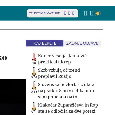
TELEKOM SLOVENIJE
KAJ BERETE
ZADNJE OBJAVE
ko
Konec veselja: Janković
preklical ukrep
10
Skrb vzbujajoč trend
preplavil Rusijo
5,64
Slovenska pevka brez dlake
na jeziku: Sem v celibatu in
5,63
sem ponosna na to
Klakočar Zupančičeva in Rop
sta se odločila za dve potezi
5,55