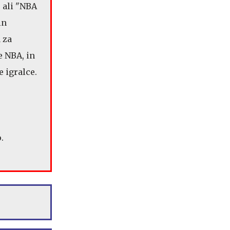
" ali "NBA
in
 za
e NBA, in
e igralce.
.