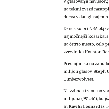
V glasovanju navijačev
na tekmi zvezd nastopil
dneva v dan glasujemo 
Danes so pri NBA objavi
najmočnejši košarkarski
na četrto mesto, celo 
zvezdnika Houston Ro
Pred njim so na zahodu
milijon glasov,
Steph 
Timberwolves).
Na vzhodu trenutno vo
milijona (991.561), bol
in
Kawhi Leonard
iz T