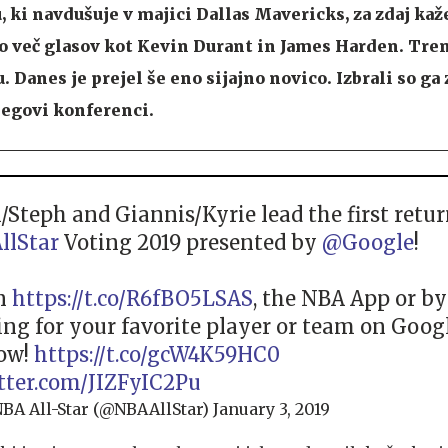
ki navdušuje v majici Dallas Mavericks, za zdaj kaž
lo več glasov kot Kevin Durant in James Harden. Tre
 Danes je prejel še eno sijajno novico. Izbrali so ga
egovi konferenci.
/Steph and Giannis/Kyrie lead the first retur
llStar
Voting 2019 presented by
@Google
!
on
https://t.co/R6fBO5LSAS
, the NBA App or by
ing for your favorite player or team on Googl
ow!
https://t.co/gcW4K59HC0
itter.com/JIZFyIC2Pu
BA All-Star (@NBAAllStar)
January 3, 2019