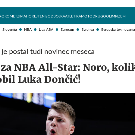
Želite prejemati e-novice?
Uživajmo pametno
ROKOMET
ZIMA
HOKEJ
TENIS
ODBOJKA
ATLETIKA
MOTO
DRUGO
OLIMPIZEM
Slovenija
NBA
Liga ABA
Eurocup
Evroliga
Evropska tekmovanja
k je postal tudi novinec meseca
za NBA All-Star: Noro, koli
obil Luka Dončić!