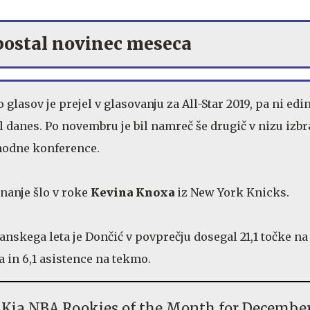
 postal novinec meseca
 glasov je prejel v glasovanju za All-Star 2019, pa ni edi
el danes. Po novembru je bil namreč še drugič v nizu izbr
hodne konference.
znanje šlo v roke
Kevina Knoxa
iz New York Knicks.
nskega leta je Dončić v povprečju dosegal 21,1 točke na
a in 6,1 asistence na tekmo.
 Kia NBA Rookies of the Month for December