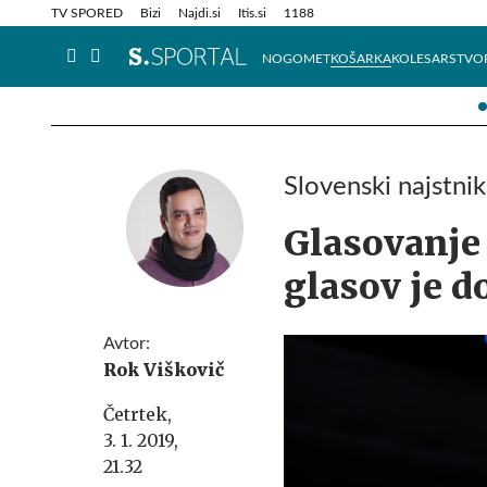
Info in obvestila
Tehnik
TV SPORED
Bizi
Najdi.si
Itis.si
1188
NOGOMET
KOŠARKA
KOLESARSTVO
Slovenski najstni
Glasovanje 
glasov je d
Avtor:
Rok Viškovič
Četrtek,
3. 1. 2019,
21.32