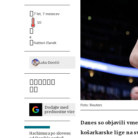
7 let, 7 mesecev
10
4
Natisni članek
Luka Dončić
Foto: Reuters
Dodajte med
prednostne vire
Danes so objavili vme
košarkarske lige na sv
Hachimura po slovesu