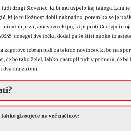
 tudi drugi Slovenec, ki bi mu uspelo kaj takega. Lani j
ić
, ki je priložnost dobil naknadno, potem ko se je po
11 minutah je za Jamesovo ekipo, ki je proti Curryju in n
:145, dosegel dve točki, dodal pa še štiri skoke in asist
a zagotovo izbran tudi za tekmo novincev, ki bo na spor
njej, če bo tako želel, lahko nastopil tudi v primeru, če bo
i dva dni za tem.
ati?
a lahko glasujete na več načinov: