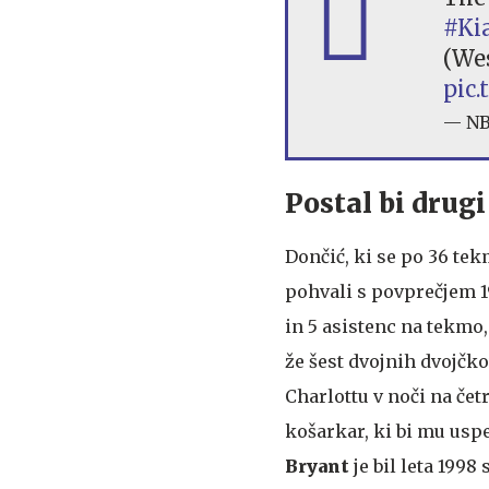
#Ki
(We
pic
— NB
Postal bi drugi
Dončić, ki se po 36 te
pohvali s povprečjem 19
in 5 asistenc na tekmo,
že šest dvojnih dvojčko
Charlottu v noči na četr
košarkar, ki bi mu uspe
Bryant
je bil leta 1998 