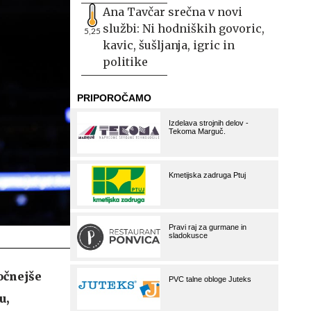
Ana Tavčar srečna v novi
službi: Ni hodniških govoric,
5,25
kavic, šušljanja, igric in
politike
očnejše
u,