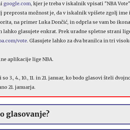
ni
google.com
, kjer je treba v iskalnik vpisati "NBA Vote
olj preprosta možnost je, da v iskalnik vpišete zgolj ime 
orita, na primer Luka Dončić, in odprla se vam bo ikona
n lahko glasujete enkrat. Prek uradne spletne strani lig
ba.com/vote
. Glasujete lahko za dva branilca in tri visok
ne aplikacije lige NBA.
3., 4., 10., 11. in 21. januar, ko bodo glasovi šteli dvojno
no 21. januarja.
o glasovanje?