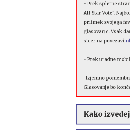
- Prek spletne stra
All-Star Vote". Najb
priimek svojega fav
glasovanje. Vsak da
sicer na povezavi
n
- Prek uradne mobil
-Izjemno pomembni so 
Glasovanje bo konča
Kako izvedej