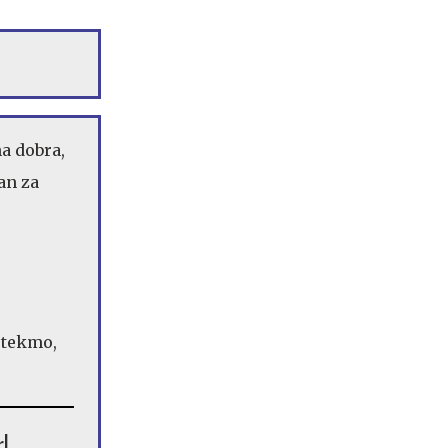
na dobra,
an za
 tekmo,
!