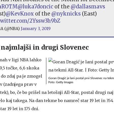
aROTM
@luka7doncic
of the
@dallasmavs
st)
@KevKnox
of the
@nyknicks
(East)
.twitter.com/2Yssw3h9bZ
A (@NBA)
January 3, 2019
 najmlajši in drugi Slovenec
kmah v ligi NBA lahko
,5 točke, 6,6 skoka
 do zdaj pa je zmogel
Goran Dragić je lani postal prvi Slovenec na tekmi
Foto: Getty Images
v (zadnjega prav v
tek), bo, če bo prišel na letošnji All-Star, postal drugi na
lo kaj takega. Na dan tekme bo namreč star 19 let in 354
star 19 let in 175 dni.