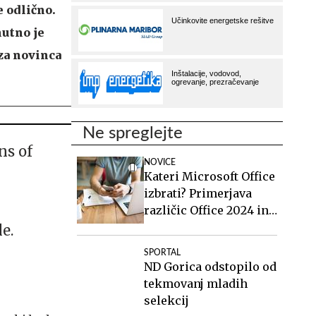
e odlično.
nutno je
 za novinca
Ne spreglejte
ns of
NOVICE
Kateri Microsoft Office
izbrati? Primerjava
različic Office 2024 in
Office 2021.
e.
SPORTAL
ND Gorica odstopilo od
tekmovanj mladih
selekcij