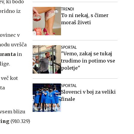
v, ki bodo
TRENDI
pridno iz
To ni nekaj, s čimer
moraš živeti
novinec v
ahodu uvršča
SPORTAL
"Vemo, zakaj se tukaj
uranta
in
trudimo in potimo vse
lige.
poletje"
 več kot
SPORTAL
ta
Slovenci v boj za veliki
finale
ovsem blizu
ving
(910.329)