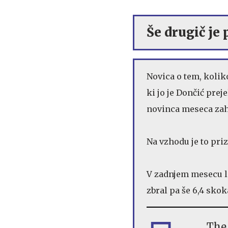
Še drugič je
Novica o tem, koliko
ki jo je Dončić prej
novinca meseca za
Na vzhodu je to pri
V zadnjem mesecu la
zbral pa še 6,4 skok
The