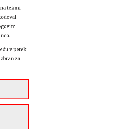
e na tekmi
škodoval
jegovim
enco.
edu v petek,
 izbran za