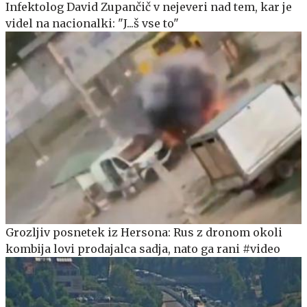
Infektolog David Zupančič v nejeveri nad tem, kar je
videl na nacionalki: "J...š vse to"
Grozljiv posnetek iz Hersona: Rus z dronom okoli
kombija lovi prodajalca sadja, nato ga rani #video