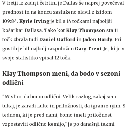
V tretji iz zadnji četrtini je Dallas še naprej povečeval
prednost in na koncu zasluženo slavil z izidom
109:84.
Kyrie Irving
je bil s 14 točkami najboljši
košarkar Dallasa. Tako kot
Klay Thompson
sta 11
točk zbrala tudi
Daniel Gafford
in
Jaden Hardy
. Pri
gostih je bil najbolj razpoložen
Gary Trent Jr
., ki je v
svojo statistiko vpisal 12 točk.
Klay Thompson meni, da bodo v sezoni
odlični
"Mislim, da bomo odlični. Velik razlog, zakaj sem
tukaj, je zaradi Luke in priložnosti, da igram z njim. S
tednom, ki je pred nami, bomo imeli priložnost
vzpostaviti odlično kemijo," je po današnji tekmi