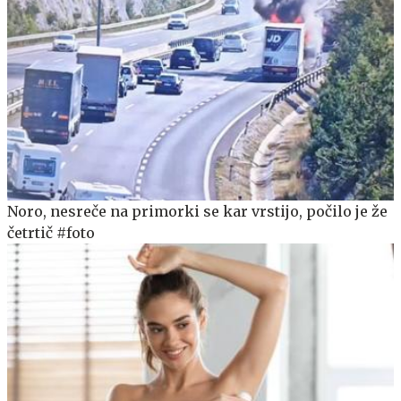
Noro, nesreče na primorki se kar vrstijo, počilo je že
četrtič #foto