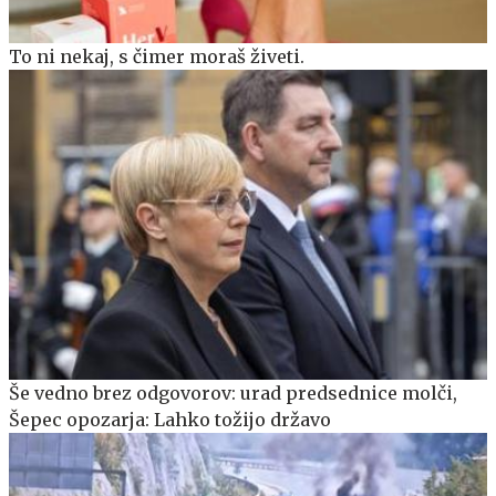
To ni nekaj, s čimer moraš živeti.
Še vedno brez odgovorov: urad predsednice molči,
Šepec opozarja: Lahko tožijo državo