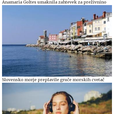
Anamaria Goltes umaknila zahtevek za preživnino
Slovensko morje preplavile gruče morskih cvetač