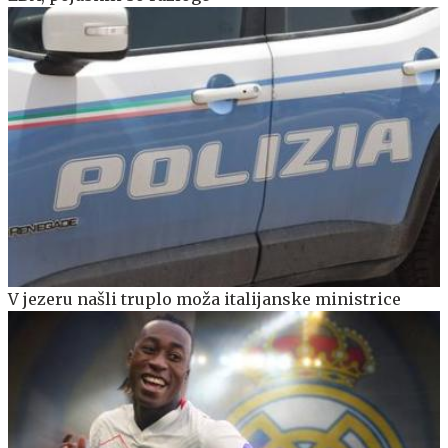
V jezeru našli truplo moža italijanske ministrice