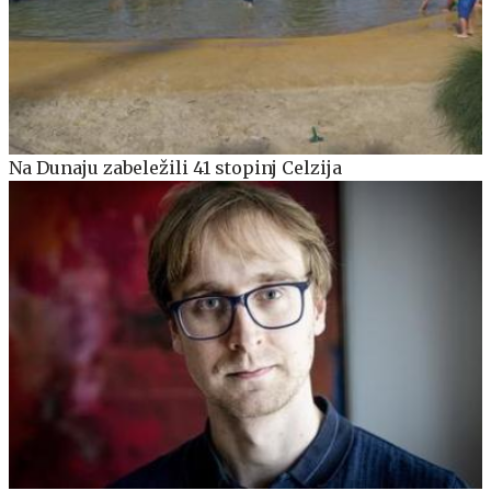
Na Dunaju zabeležili 41 stopinj Celzija