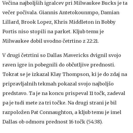
Večina najboljših igralcev pri Milwaukee Bucks je ta
večer počivala. Giannis Antetokounmpo, Damian
Lillard, Brook Lopez, Khris Middleton in Bobby
Portis niso stopili na parket. Kljub temu je
Milwaukee dobil uvodno četrtino z 22:21.
V drugi četrtini so Dallas Mavericks dvignil svojo
raven igre in pobegnili do občutljive prednosti.
Tokrat se je izkazal Klay Thompson, ki je do zdaj na
pripravljalnih tekmah pokazal svojo najboljšo
predstavo. Ta je na koncu prispeval 11 točk, zadeval
pa je tudi mete za tri točke. Na drugi strani je bil
razpoložen Pat Connaughton, a kljub temu je imel
Dallas ob odmoru prednost 16 točk (54:38).