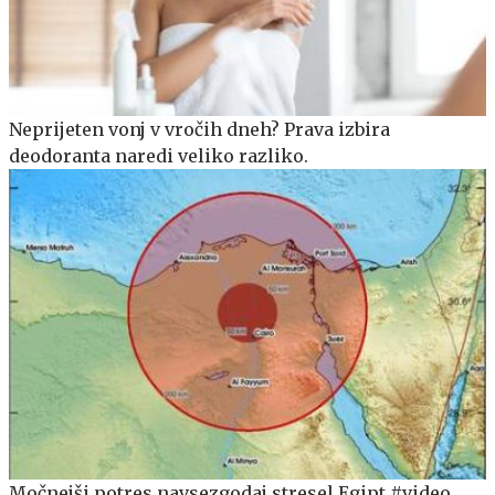
Neprijeten vonj v vročih dneh? Prava izbira
deodoranta naredi veliko razliko.
Močnejši potres navsezgodaj stresel Egipt #video