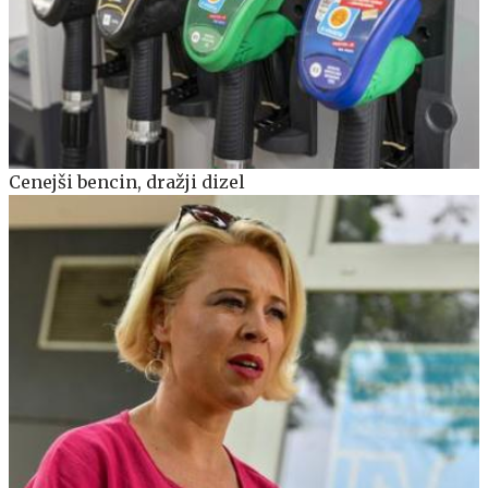
Cenejši bencin, dražji dizel