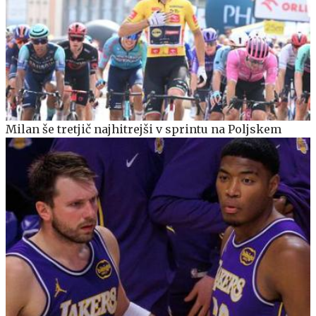
Milan še tretjič najhitrejši v sprintu na Poljskem