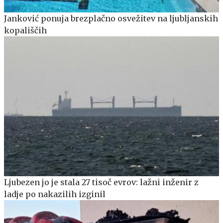
Janković ponuja brezplačno osvežitev na ljubljanskih
kopališčih
Ljubezen jo je stala 27 tisoč evrov: lažni inženir z
ladje po nakazilih izginil