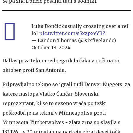
Se pa zna Dončić pošaliti tudi s sodniki.
Luka Dončić casually crossing over a ref
lol
pic.twitter.com/s5xzpxeYBZ
— Landon Thomas (@sixfivelando)
October 18, 2024
Dallas prva tekma rednega dela čaka v noči na 25.
oktober proti San Antoniu.
Pripravljalno tekmo so igrali tudi Denver Nuggets, za
katere nastopa Vlatko Čančar. Slovenski
reprezentant, ki se to sezono vrača po težki
poškodbi, je na tekmi v Minneapolisu proti
Minnesota Timberwolves - zlata zrna so slavila s
132:126 - v 20 minutah na parketu zbral devet točk,