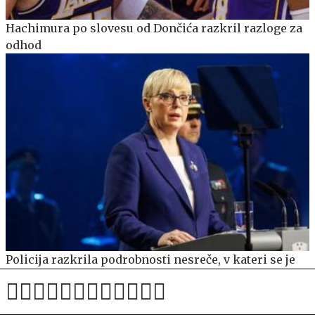
Hachimura po slovesu od Dončića razkril razloge za
odhod
Policija razkrila podrobnosti nesreče, v kateri se je
poškodovala Nataša Pirc Musar