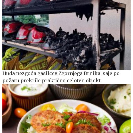
Huda nezgoda gasilcev Zgornjega Brnika: saje po
požaru prekrile praktično celoten objekt