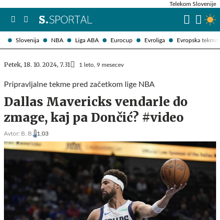
Telekom Slovenije
Slovenija
NBA
Liga ABA
Eurocup
Evroliga
Evropska tekmo
Petek, 18. 10. 2024, 7.31
1 leto, 9 mesecev
Pripravljalne tekme pred začetkom lige NBA
Dallas Mavericks vendarle do
zmage, kaj pa Dončić? #video
Avtor:
B. B.
1,03