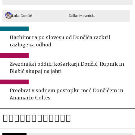
Luka Dončić
Dallas Mavericks
Hachimura po slovesu od Dončića razkril
razloge za odhod
Zvezdniški oddih: košarkarji Dončić, Rupnik in
Blažič skupaj na jahti
Preobrat v sodnem postopku med Dončićem in
Anamario Goltes