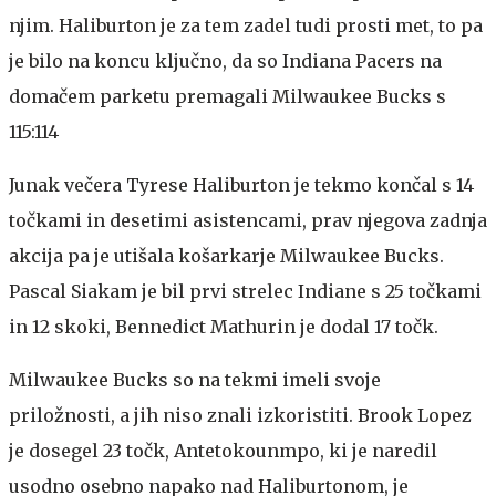
njim. Haliburton je za tem zadel tudi prosti met, to pa
je bilo na koncu ključno, da so Indiana Pacers na
domačem parketu premagali Milwaukee Bucks s
115:114
Junak večera Tyrese Haliburton je tekmo končal s 14
točkami in desetimi asistencami, prav njegova zadnja
akcija pa je utišala košarkarje Milwaukee Bucks.
Pascal Siakam je bil prvi strelec Indiane s 25 točkami
in 12 skoki, Bennedict Mathurin je dodal 17 točk.
Milwaukee Bucks so na tekmi imeli svoje
priložnosti, a jih niso znali izkoristiti. Brook Lopez
je dosegel 23 točk, Antetokounmpo, ki je naredil
usodno osebno napako nad Haliburtonom, je