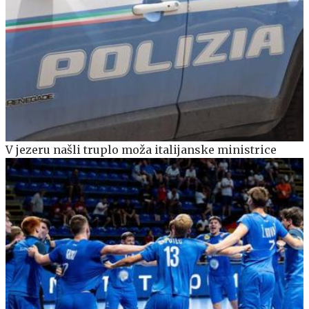
V jezeru našli truplo moža italijanske ministrice