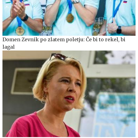
Domen Zevnik po zlatem poletju: Če bi to rekel, bi
lagal