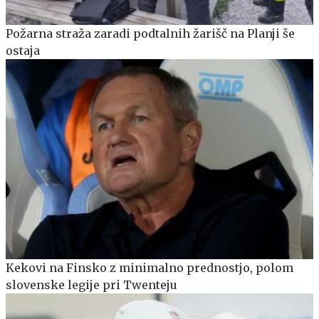
Požarna straža zaradi podtalnih žarišč na Planji še
ostaja
Kekovi na Finsko z minimalno prednostjo, polom
slovenske legije pri Twenteju