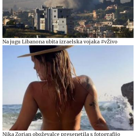
Na jugu Libanona ubita izraelska vojaka #vŽivo
Nika Zorjan oboževalce presenetila s fotografijo