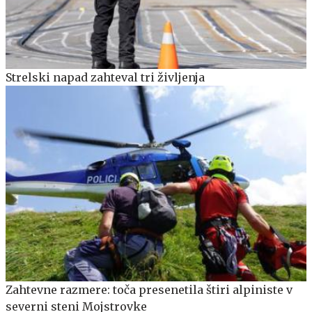
Strelski napad zahteval tri življenja
Zahtevne razmere: toča presenetila štiri alpiniste v
severni steni Mojstrovke