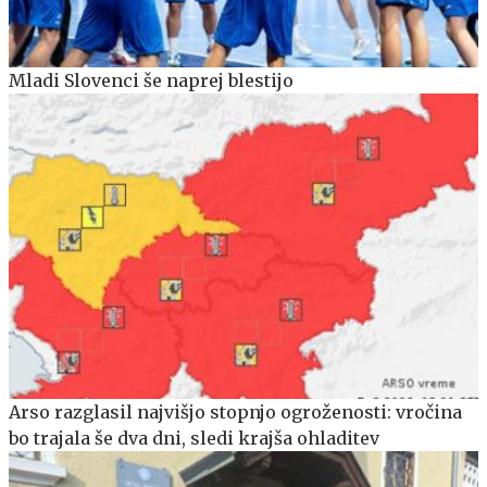
Mladi Slovenci še naprej blestijo
Arso razglasil najvišjo stopnjo ogroženosti: vročina
bo trajala še dva dni, sledi krajša ohladitev