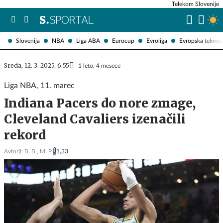
Telekom Slovenije
Slovenija
NBA
Liga ABA
Eurocup
Evroliga
Evropska tekmo
Sreda, 12. 3. 2025, 6.55
1 leto, 4 mesece
Liga NBA, 11. marec
Indiana Pacers do nore zmage,
Cleveland Cavaliers izenačili
rekord
Avtorji:
B. B.,
M. P.
1,33