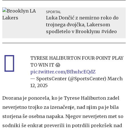
SPORTAL
Luka Dončić z nemirno roko do
trojnega dvojčka, Lakersom
spodletelo v Brooklynu #video
TYRESE HALIBURTON FOUR-POINT PLAY
TO WIN IT 😱
pic.twitter.com/BfhuhcEQdZ
— SportsCenter (@SportsCenter)
March
12, 2025
Dvorana je ponorela, ko je Tyrese Haliburton zadel
neverjetno trojko za izenačenje, nad njim pa je bila
storjena še osebna napaka. Njegov neverjeten met so
sodniki še enkrat preverili in potrdili prekršek nad