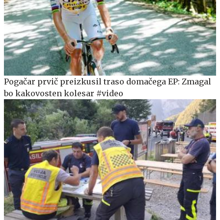
Pogačar prvič preizkusil traso domačega EP: Zmagal
bo kakovosten kolesar #video