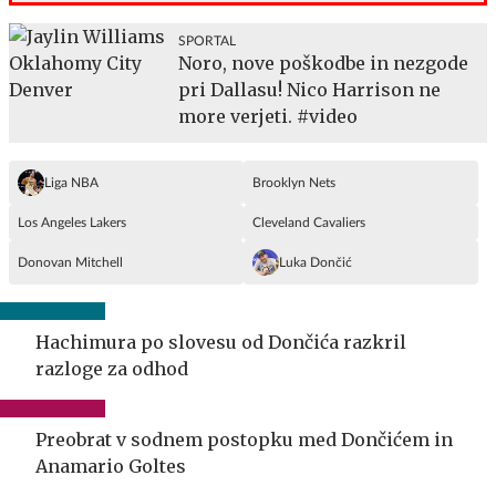
SPORTAL
Noro, nove poškodbe in nezgode
pri Dallasu! Nico Harrison ne
more verjeti. #video
Liga NBA
Brooklyn Nets
Los Angeles Lakers
Cleveland Cavaliers
Donovan Mitchell
Luka Dončić
Hachimura po slovesu od Dončića razkril
razloge za odhod
Preobrat v sodnem postopku med Dončićem in
Anamario Goltes