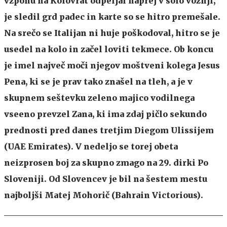
vzponu na Kolovrat odpeljal naprej v solo vožnji,
je sledil grd padec in karte so se hitro premešale.
Na srečo se Italijan ni huje poškodoval, hitro se je
usedel na kolo in začel loviti tekmece. Ob koncu
je imel največ moči njegov moštveni kolega Jesus
Pena, ki se je prav tako znašel na tleh, a je v
skupnem seštevku zeleno majico vodilnega
vseeno prevzel Zana, ki ima zdaj pičlo sekundo
prednosti pred danes tretjim Diegom Ulissijem
(UAE Emirates). V nedeljo se torej obeta
neizprosen boj za skupno zmago na 29. dirki Po
Sloveniji. Od Slovencev je bil na šestem mestu
najboljši Matej Mohorič (Bahrain Victorious).