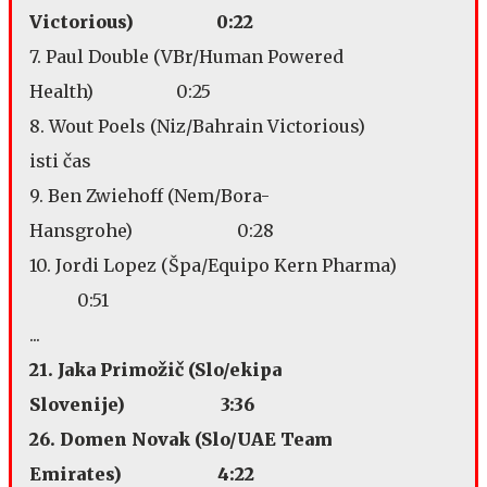
Victorious) 0:22
7. Paul Double (VBr/Human Powered
Health) 0:25
8. Wout Poels (Niz/Bahrain Victorious)
isti čas
9. Ben Zwiehoff (Nem/Bora-
Hansgrohe) 0:28
10. Jordi Lopez (Špa/Equipo Kern Pharma)
0:51
...
21. Jaka Primožič (Slo/ekipa
Slovenije) 3:36
26. Domen Novak (Slo/UAE Team
Emirates) 4:22