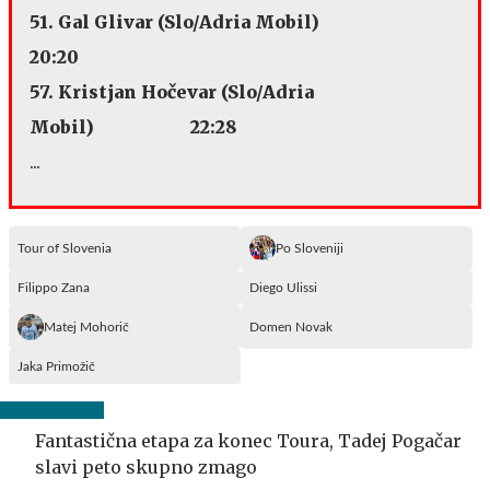
51. Gal Glivar (Slo/Adria Mobil)
20:20
57. Kristjan Hočevar (Slo/Adria
Mobil) 22:28
...
Tour of Slovenia
Po Sloveniji
Filippo Zana
Diego Ulissi
Matej Mohorič
Domen Novak
Jaka Primožič
Fantastična etapa za konec Toura, Tadej Pogačar
slavi peto skupno zmago