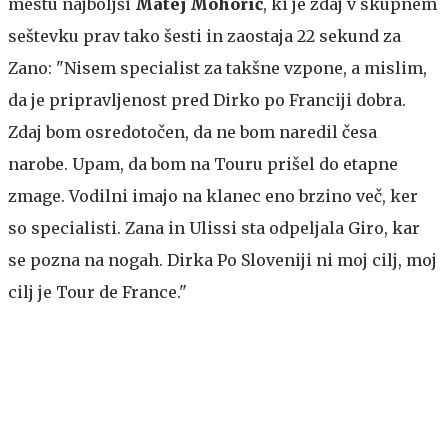
mestu najboljši
Matej Mohorič
, ki je zdaj v skupnem
seštevku prav tako šesti in zaostaja 22 sekund za
Zano: "Nisem specialist za takšne vzpone, a mislim,
da je pripravljenost pred Dirko po Franciji dobra.
Zdaj bom osredotočen, da ne bom naredil česa
narobe. Upam, da bom na Touru prišel do etapne
zmage. Vodilni imajo na klanec eno brzino več, ker
so specialisti. Zana in Ulissi sta odpeljala Giro, kar
se pozna na nogah. Dirka Po Sloveniji ni moj cilj, moj
cilj je Tour de France."