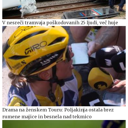
V nesreči tramvaja poškodovanih 25 ljudi, več huje
Drama na ženskem Touru: Poljakinja ostala brez
rumene majice in besnela nad tekmico