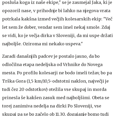
posluša koga iz naše ekipe," se je zasmejal Jaka, ki je
opozoril nase, v prihodnje bi lahko na njegova vrata
potrkala kakšna izmed večjih kolesarskih ekip: "Več
let sem že dober, vendar sem imel nekaj smole. Zdaj
se vidi, ko je večja dirka v Sloveniji, da mi uspe držati
najboljše. Oziroma mi nekako uspeva."
Zaradi današnjih padcev je postalo jasno, da bo
odločilna etapa nedeljska od Vrhnike do Novega
mesta. Po profilu kolesarji ne bodo imeli težav, bo pa
Trška Gora (1,5 km/10,5-odstotni naklon, največji je
tudi čez 20 odstotkov) otežila vse skupaj in morda
prinesla še kakšen zasuk med najboljšimi. Obeta se
torej zanimiva nedelja na dirki Po Sloveniji, vse
skupaj pa se bo začelo ob 11.30, dogajanje bomo tudi