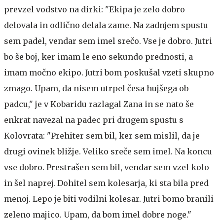
prevzel vodstvo na dirki: "Ekipa je zelo dobro
delovala in odlično delala zame. Na zadnjem spustu
sem padel, vendar sem imel srečo. Vse je dobro. Jutri
bo še boj, ker imam le eno sekundo prednosti, a
imam močno ekipo. Jutri bom poskušal vzeti skupno
zmago. Upam, da nisem utrpel česa hujšega ob
padcu," je v Kobaridu razlagal Zana in se nato še
enkrat navezal na padec pri drugem spustu s
Kolovrata: "Prehiter sem bil, ker sem mislil, da je
drugi ovinek bližje. Veliko sreče sem imel. Na koncu
vse dobro. Prestrašen sem bil, vendar sem vzel kolo
in šel naprej. Dohitel sem kolesarja, ki sta bila pred
menoj. Lepo je biti vodilni kolesar. Jutri bomo branili
zeleno majico. Upam, da bom imel dobre noge."