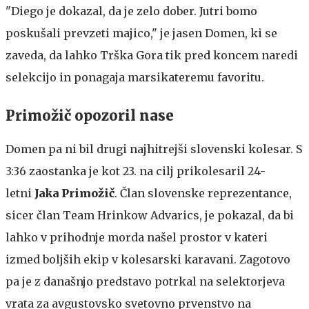
"Diego je dokazal, da je zelo dober. Jutri bomo
poskušali prevzeti majico," je jasen Domen, ki se
zaveda, da lahko Trška Gora tik pred koncem naredi
selekcijo in ponagaja marsikateremu favoritu.
Primožič opozoril nase
Domen pa ni bil drugi najhitrejši slovenski kolesar. S
3:36 zaostanka je kot 23. na cilj prikolesaril 24-
letni
Jaka Primožič
. Član slovenske reprezentance,
sicer član Team Hrinkow Advarics, je pokazal, da bi
lahko v prihodnje morda našel prostor v kateri
izmed boljših ekip v kolesarski karavani. Zagotovo
pa je z današnjo predstavo potrkal na selektorjeva
vrata za avgustovsko svetovno prvenstvo na