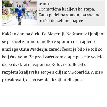
SPORTAL
Dramatična kraljevska etapa,
Zana padel na spustu, pa vseeno
prišel do zelene majice
Kakšen dan na dirki Po Sloveniji! Na štartu v Ljubljani
se je začel z minuto molka v spomin na tragično
umrlega
Gina Mäderja
, zaradi česar je bilo še toliko
bolj čustveno. Že pred začetkom etape pa se je vedelo,
da bo dvakratni vzpon na Kolovrat odločal o
razpletu kraljevske etape s ciljem v Kobaridu. A niso
pričakovali, da bo razplet krojil tudi spust.