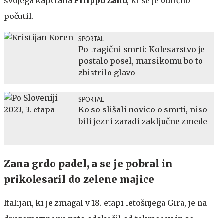
svojega kapetana
Filippo Zano
, ki se je odlično
počutil.
SPORTAL
Po tragični smrti: Kolesarstvo je
postalo posel, marsikomu bo to
zbistrilo glavo
SPORTAL
Ko so slišali novico o smrti, niso
bili jezni zaradi zaključne zmede
Zana grdo padel, a se je pobral in
prikolesaril do zelene majice
Italijan, ki je zmagal v 18. etapi letošnjega Gira, je na