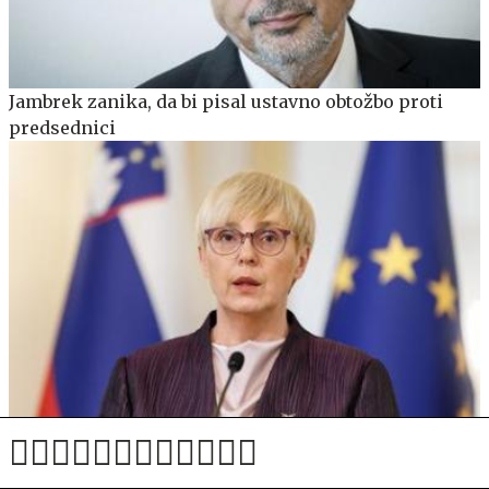
Jambrek zanika, da bi pisal ustavno obtožbo proti
predsednici
Nekdanji šef SOVE: Tisti trenutek, ko sta vstopili v
vozilo varovane osebe, sta postali javni osebi