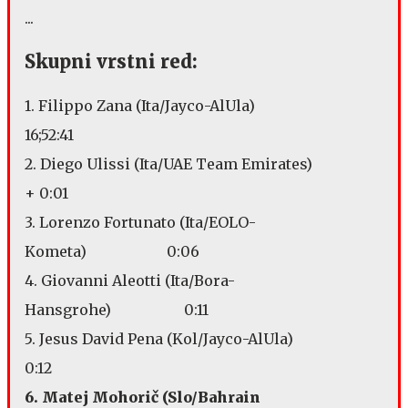
...
Skupni vrstni red:
1. Filippo Zana (Ita/Jayco-AlUla)
16;52:41
2. Diego Ulissi (Ita/UAE Team Emirates)
+ 0:01
3. Lorenzo Fortunato (Ita/EOLO-
Kometa) 0:06
4. Giovanni Aleotti (Ita/Bora-
Hansgrohe) 0:11
5. Jesus David Pena (Kol/Jayco-AlUla)
0:12
6. Matej Mohorič (Slo/Bahrain