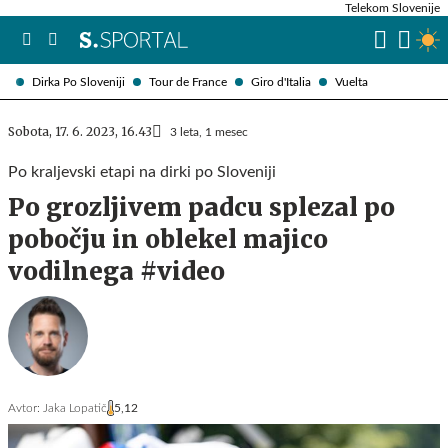
Telekom Slovenije
Dirka Po Sloveniji
Tour de France
Giro d'Italia
Vuelta
Sobota, 17. 6. 2023, 16.43
3 leta, 1 mesec
Po kraljevski etapi na dirki po Sloveniji
Po grozljivem padcu splezal po
pobočju in oblekel majico
vodilnega #video
Avtor:
Jaka Lopatič
5,12