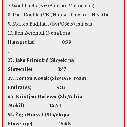
7. Wout Poels (Niz/Bahrain Victorious)
8. Paul Double (VBr/Human Powered Health)
9. Matteo Badilatti (Švi/Q36.5) isti čas
10. Ben Zwiehoff (Nem/Bora-
Hansgrohe) 0:39
...
23. Jaka Primožič (Slo/ekipa
Slovenije) 3:47
27. Domen Novak (Slo/UAE Team
Emirates) 4:33
45. Kristjan Hočevar (Slo/Adria
Mobil) 14:53
52. Žiga Horvat (Slo/ekipa
Slovenije) 15:48