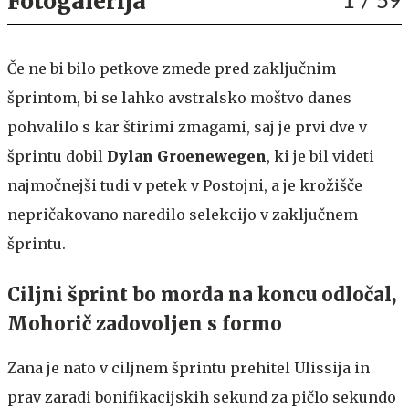
Fotogalerija
1
/ 59
Če ne bi bilo petkove zmede pred zaključnim
šprintom, bi se lahko avstralsko moštvo danes
pohvalilo s kar štirimi zmagami, saj je prvi dve v
šprintu dobil
Dylan Groenewegen
, ki je bil videti
najmočnejši tudi v petek v Postojni, a je krožišče
nepričakovano naredilo selekcijo v zaključnem
šprintu.
Ciljni šprint bo morda na koncu odločal,
Mohorič zadovoljen s formo
Zana je nato v ciljnem šprintu prehitel Ulissija in
prav zaradi bonifikacijskih sekund za pičlo sekundo