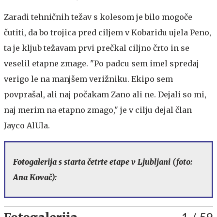
Zaradi tehničnih težav s kolesom je bilo mogoče
čutiti, da bo trojica pred ciljem v Kobaridu ujela Peno,
ta je kljub težavam prvi prečkal ciljno črto in se
veselil etapne zmage. "Po padcu sem imel spredaj
verigo le na manjšem verižniku. Ekipo sem
povprašal, ali naj počakam Zano ali ne. Dejali so mi,
naj merim na etapno zmago," je v cilju dejal član
Jayco AlUla.
Fotogalerija s starta četrte etape v Ljubljani (foto:
Ana Kovač):