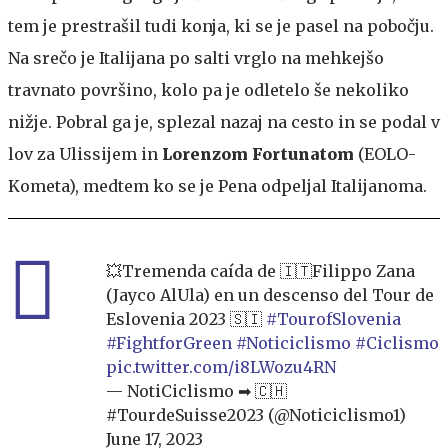
tem je prestrašil tudi konja, ki se je pasel na pobočju.
Na srečo je Italijana po salti vrglo na mehkejšo
travnato površino, kolo pa je odletelo še nekoliko
nižje. Pobral ga je, splezal nazaj na cesto in se podal v
lov za Ulissijem in
Lorenzom
Fortunatom
(EOLO-
Kometa), medtem ko se je Pena odpeljal Italijanoma.
💥Tremenda caída de 🇮🇹Filippo Zana
(Jayco AlUla) en un descenso del Tour de
Eslovenia 2023 🇸🇮
#TourofSlovenia
#FightforGreen
#Noticiclismo
#Ciclismo
pic.twitter.com/i8LWozu4RN
— NotiCiclismo ➡ 🇨🇭
#TourdeSuisse2023 (@Noticiclismo1)
June 17, 2023