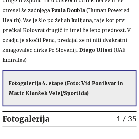
drugem vzponu nato odskočil od tekmecev in se
otresel še zadnjega
Paula Doubla
(Human Powered
Health). Vse je šlo po željah Italijana, ta je kot prvi
prečkal Kolovrat drugič in imel že lepo prednost. V
ozadju je skočil Pena, predajal se ni niti dvakratni
zmagovalec dirke Po Sloveniji
Diego Ulissi
(UAE
Emirates).
Fotogalerija 4. etape (Foto: Vid Ponikvar in
Matic Klanšek Velej/Sportida)
Fotogalerija
1
/ 35