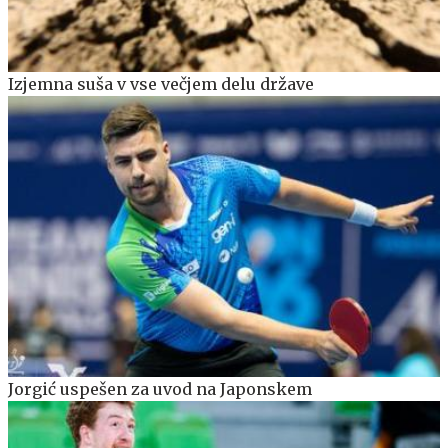
Izjemna suša v vse večjem delu države
Jorgić uspešen za uvod na Japonskem