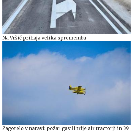
Na Vršič prihaja velika sprememba
Zagorelo v naravi: požar gasili trije air tractorji in 39