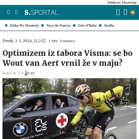
Telekom Slovenije
Dirka Po Sloveniji
Tour de France
Giro d'Italia
Vuelta
Petek, 3. 5. 2024, 11.23
1 leto, 3 mesece
Optimizem iz tabora Visma: se bo
Wout van Aert vrnil že v maju?
Avtor:
A. T. K.
0,35