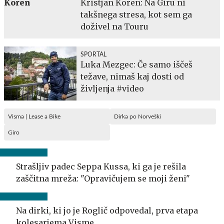
Kristjan Koren: Na Giru ni
takšnega stresa, kot sem ga
doživel na Touru
SPORTAL
Luka Mezgec: Če samo iščeš
težave, nimaš kaj dosti od
življenja #video
Visma | Lease a Bike
Dirka po Norveški
Giro
Strašljiv padec Seppa Kussa, ki ga je rešila
zaščitna mreža: "Opravičujem se moji ženi"
Na dirki, ki jo je Roglič odpovedal, prva etapa
kolesarjema Visme