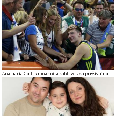
Anamaria Goltes umaknila zahtevek za preživnino