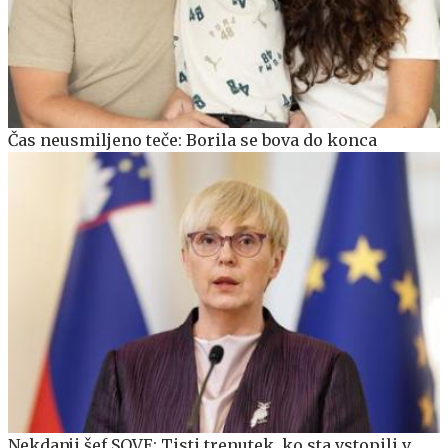
Čas neusmiljeno teče: Borila se bova do konca
Nekdanji šef SOVE: Tisti trenutek, ko sta vstopili v