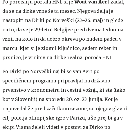
Po poročanju portala HNL si je
Wout van Aert
zadal,
da se na dirke vrne še ta mesec. Njegova želja je
nastopiti na Dirki po Norveški (23.–26. maj) in glede
na to, da se je 29-letni Belgijec pred dvema tednoma
vrnil na kolo in da dobro okreva po hudem padcu v
marcu, kjer si je zlomil ključnico, sedem reber in
prsnico, je vrnitev na dirke realna, poroča HNL.
Po Dirki po Norveški naj bi se van Aert po
specifičnem programu pripravljal na državno
prvenstvo v kronometru in cestni vožnji, ki sta (tako
kot v Sloveniji) na sporedu 20. oz. 23. junija. Kot je
napovedal že pred začetkom sezone, so njegov glavni
cilj poletja olimpijske igre v Parizu, a še prej bi ga v
ekipi Visma želeli videti v postavi za Dirko po