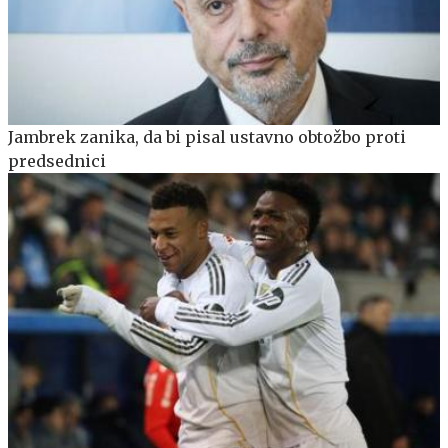
Jambrek zanika, da bi pisal ustavno obtožbo proti
predsednici