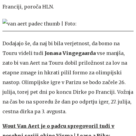
Franciji, poroča HLN.
Dodajajo še, da naj bi bila verjetnost, da bomo na
Touru videli tudi
Jonasa Vingegaarda
vse manjša,
zato bi van Aert na Touru dobil priložnost za lov na
etapne zmage in hkrati pilil formo za olimpijski
nastop. Olimpijske igre v Parizu se bodo začele 26.
julija, torej pet dni po koncu Dirke po Franciji. Vožnja
na čas bo na sporedu že dan po odprtju iger, 27. julija,
cestna dirka pa 3. avgusta.
Wout Van Aert je o padcu spregovoril tudi v
posebni seriji ekipe Visma | Lease a Bike: