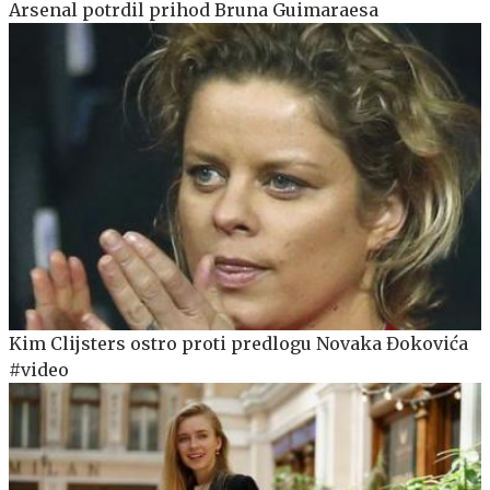
Arsenal potrdil prihod Bruna Guimaraesa
Kim Clijsters ostro proti predlogu Novaka Đokovića
#video