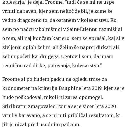
kolesarja," je dejal Froome, "tudi če se mi ne uspe
vrniti na raven, kjer sem nekoč že bil, je zame še
vedno dragoceno to, da ostanem v kolesarstvu. Ko
sem po padcu v bolnišnici v Saint-Étiennu razmišljal
o tem, ali naj končam kariero, sem se vprašal, kaj si v
življenju sploh želim, ali želim še naprej dirkati ali
želim početi kaj drugega. Ugotovil sem, da imam
resnično rad dirke, potovanja, kolesarstvo."
Froome si po hudem padcu na ogledu trase za
kronometer na kriteriju Dauphine leta 2019, kjer se je
hudo poškodoval, nikoli ni zares opomogel.
Štirikratni zmagovalec Toura se je sicer leta 2020
vrnil v karavano, a se ni niti približal rezultatom, ki
jih je nizal pred usodnim padcem.