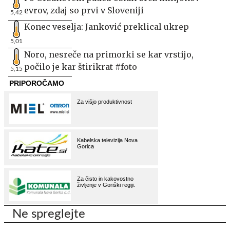
evrov, zdaj so prvi v Sloveniji
5,42
Konec veselja: Janković preklical ukrep
5,01
Noro, nesreče na primorki se kar vrstijo,
počilo je kar štirikrat #foto
5,15
Ne spreglejte