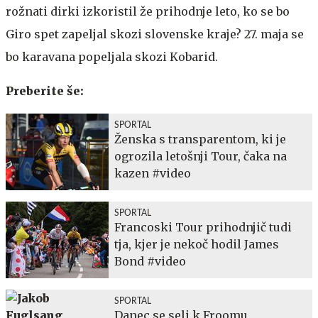
rožnati dirki izkoristil že prihodnje leto, ko se bo
Giro spet zapeljal skozi slovenske kraje? 27. maja se
bo karavana popeljala skozi Kobarid.
Preberite še:
SPORTAL
Ženska s transparentom, ki je
ogrozila letošnji Tour, čaka na
kazen #video
SPORTAL
Francoski Tour prihodnjič tudi
tja, kjer je nekoč hodil James
Bond #video
SPORTAL
Danec se seli k Froomu,