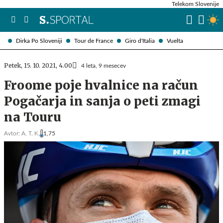
Telekom Slovenije
Dirka Po Sloveniji
Tour de France
Giro d'Italia
Vuelta
Petek, 15. 10. 2021, 4.00
4 leta, 9 mesecev
Froome poje hvalnice na račun
Pogačarja in sanja o peti zmagi
na Touru
Avtor:
A. T. K.
1,75