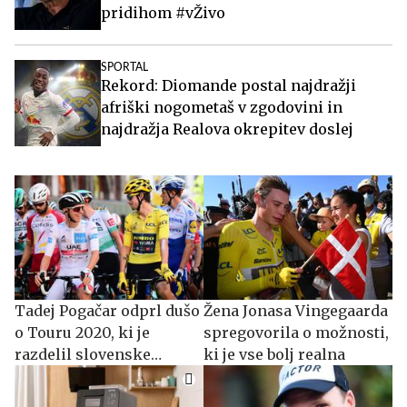
pridihom #vŽivo
SPORTAL
Rekord: Diomande postal najdražji
afriški nogometaš v zgodovini in
najdražja Realova okrepitev doslej
Tadej Pogačar odprl dušo
Žena Jonasa Vingegaarda
o Touru 2020, ki je
spregovorila o možnosti,
razdelil slovenske
ki je vse bolj realna
navijače