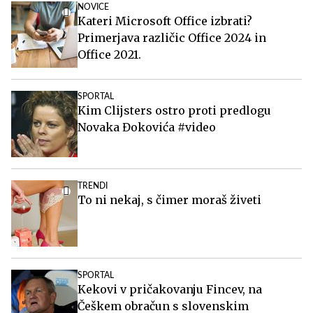
NOVICE
Kateri Microsoft Office izbrati?
Primerjava različic Office 2024 in
Office 2021.
SPORTAL
Kim Clijsters ostro proti predlogu
Novaka Đokovića #video
TRENDI
To ni nekaj, s čimer moraš živeti
SPORTAL
Kekovi v pričakovanju Fincev, na
Češkem obračun s slovenskim