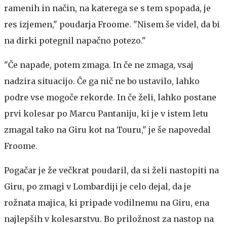
ramenih in način, na katerega se s tem spopada, je
res izjemen," poudarja Froome. "Nisem še videl, da bi
na dirki potegnil napačno potezo."
"Če napade, potem zmaga. In če ne zmaga, vsaj
nadzira situacijo. Če ga nič ne bo ustavilo, lahko
podre vse mogoče rekorde. In če želi, lahko postane
prvi kolesar po Marcu Pantaniju, ki je v istem letu
zmagal tako na Giru kot na Touru," je še napovedal
Froome.
Pogačar je že večkrat poudaril, da si želi nastopiti na
Giru, po zmagi v Lombardiji je celo dejal, da je
rožnata majica, ki pripade vodilnemu na Giru, ena
najlepših v kolesarstvu. Bo priložnost za nastop na