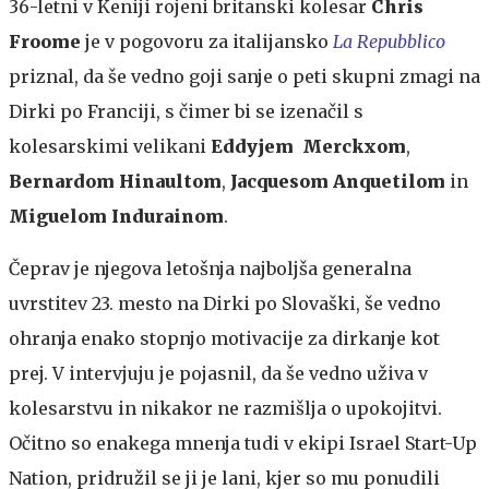
36-letni v Keniji rojeni britanski kolesar
Chris
Froome
je v pogovoru za italijansko
La Repubblico
priznal, da še vedno goji sanje o peti skupni zmagi na
Dirki po Franciji, s čimer bi se izenačil s
kolesarskimi velikani
Eddyjem Merckxom
,
Bernardom Hinaultom
,
Jacquesom Anquetilom
in
Miguelom Indurainom
.
Čeprav je njegova letošnja najboljša generalna
uvrstitev 23. mesto na Dirki po Slovaški, še vedno
ohranja enako stopnjo motivacije za dirkanje kot
prej. V intervjuju je pojasnil, da še vedno uživa v
kolesarstvu in nikakor ne razmišlja o upokojitvi.
Očitno so enakega mnenja tudi v ekipi Israel Start-Up
Nation, pridružil se ji je lani, kjer so mu ponudili