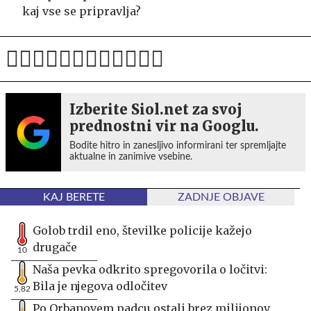
kaj vse se pripravlja?
Izberite Siol.net za svoj
prednostni vir na Googlu.
Bodite hitro in zanesljivo informirani ter spremljajte
aktualne in zanimive vsebine.
KAJ BERETE
ZADNJE OBJAVE
Golob trdil eno, številke policije kažejo
drugače
10
Naša pevka odkrito spregovorila o ločitvi:
Bila je njegova odločitev
5,82
Po Orbanovem padcu ostali brez milijonov