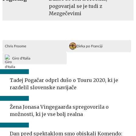
pogovarjal se je tudi z
Mezgečevimi
Chris Froome
Dirka po Franciji
Giro d'Italia
Tadej Pogačar odprl dušo o Touru 2020, ki je
razdelil slovenske navijače
Žena Jonasa Vingegaarda spregovorila o
možnosti, ki je vse bolj realna
Dan pred spektaklom smo obiskali Komendo: