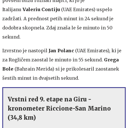
povsem blizu rožnati majici, ki jo je
Italijanu
Valeriu Contiju
(UAE Emirates) uspelo
zadržati. A prednost petih minut in 24 sekund je
dodobra skopnela. Zdaj znaša le še minuto in 50
sekund.
Izvrstno
je nastopil
Jan Polanc
(UAE Emirates), ki je
za Rogličem zaostal le minuto in 55 sekund.
Grega
Bole
(Bahrain Merida) si je prikolesaril zaostanek
šestih minut in dvajsetih sekund.
Vrstni red 9. etape na Giru -
kronometer Riccione-San Marino
(34,8 km)