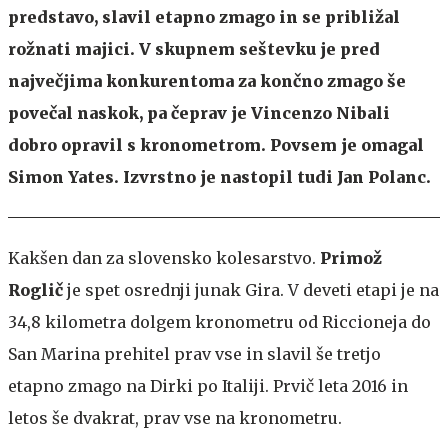
predstavo, slavil etapno zmago in se približal
rožnati majici. V skupnem seštevku je pred
največjima konkurentoma za končno zmago še
povečal naskok, pa čeprav je Vincenzo Nibali
dobro opravil s kronometrom. Povsem je omagal
Simon Yates.
Izvrstno je nastopil tudi Jan Polanc.
Kakšen dan za slovensko kolesarstvo.
Primož
Roglič
je spet osrednji junak Gira. V deveti etapi je na
34,8 kilometra dolgem kronometru od Riccioneja do
San Marina prehitel prav vse in slavil še tretjo
etapno zmago na Dirki po Italiji. Prvič leta 2016 in
letos še dvakrat, prav vse na kronometru.