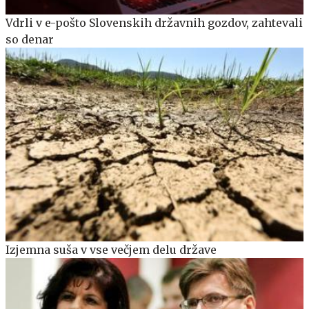
Vdrli v e-pošto Slovenskih državnih gozdov, zahtevali
so denar
Izjemna suša v vse večjem delu države