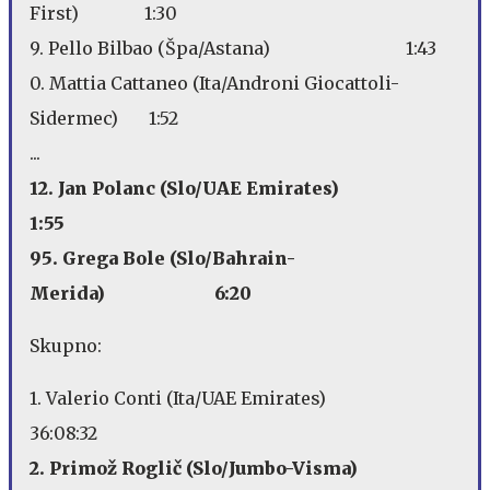
First) 1:30
9. Pello Bilbao (Špa/Astana) 1:43
0. Mattia Cattaneo (Ita/Androni Giocattoli-
Sidermec) 1:52
...
12. Jan Polanc (Slo/UAE Emirates)
1:55
95. Grega Bole (Slo/Bahrain-
Merida) 6:20
Skupno:
1. Valerio Conti (Ita/UAE Emirates)
36:08:32
2. Primož Roglič (Slo/Jumbo-Visma)