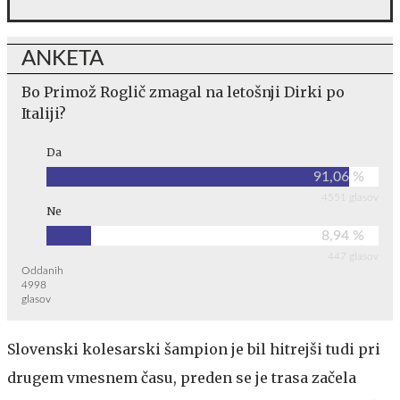
ANKETA
Bo Primož Roglič zmagal na letošnji Dirki po
Italiji?
Da
91,06 %
4551 glasov
Ne
8,94 %
447 glasov
Oddanih
4998
glasov
Slovenski kolesarski šampion je bil hitrejši tudi pri
drugem vmesnem času, preden se je trasa začela