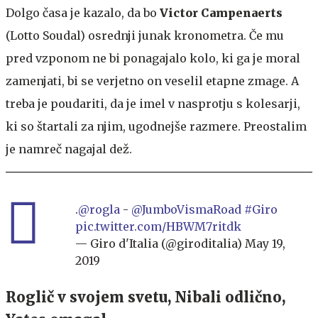
Dolgo časa je kazalo, da bo
Victor Campenaerts
(Lotto Soudal) osrednji junak
kronometra. Če mu
pred vzponom ne bi ponagajalo kolo, ki ga je moral
zamenjati, bi se verjetno on veselil etapne zmage. A
treba je poudariti, da je imel v nasprotju s kolesarji,
ki so štartali za njim, ugodnejše razmere. Preostalim
je namreč nagajal dež.
.
@rogla
-
@JumboVismaRoad
#Giro
pic.twitter.com/HBWM7ritdk
— Giro d'Italia (@giroditalia)
May 19,
2019
Roglič v svojem svetu, Nibali odlično,