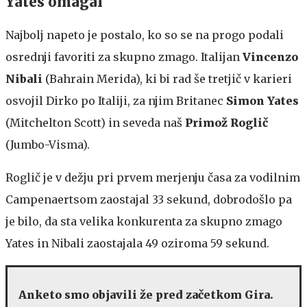
Yates omagal
Najbolj napeto je postalo, ko so se na progo podali
osrednji favoriti za skupno zmago. Italijan
Vincenzo
Nibali
(Bahrain Merida), ki bi rad še tretjič v karieri
osvojil Dirko po Italiji, za njim Britanec
Simon Yates
(Mitchelton Scott) in seveda naš
Primož Roglič
(Jumbo-Visma).
Roglič je v dežju pri prvem merjenju časa za vodilnim
Campenaertsom zaostajal 33 sekund, dobrodošlo pa
je bilo, da sta velika konkurenta za skupno zmago
Yates in Nibali zaostajala 49 oziroma 59 sekund.
Anketo smo objavili že pred začetkom Gira.