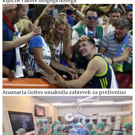
ključne rakete dolgega dosega
Anamaria Goltes umaknila zahtevek za preživnino