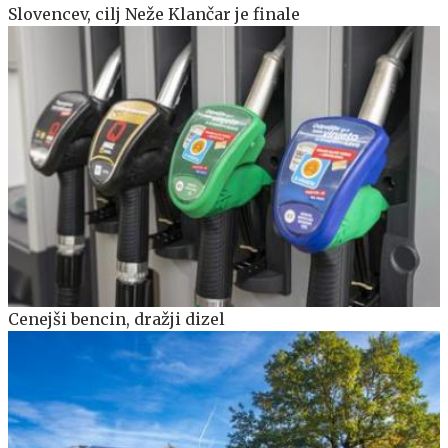
Slovencev, cilj Neže Klančar je finale
Cenejši bencin, dražji dizel