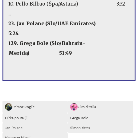
10. Pello Bilbao (Špa/Astana) 3:32
...
23. Jan Polanc (Slo/UAE Emirates)
5:24
129. Grega Bole (Slo/Bahrain-
Merida) 51:49
Primož Roglič
Giro d'Italia
Dirka po Italiji
Grega Bole
Jan Polanc
Simon Yates
Vincenzo Nibali