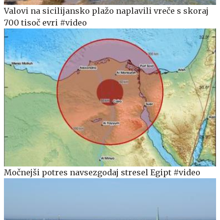
Valovi na sicilijansko plažo naplavili vreče s skoraj
700 tisoč evri #video
Močnejši potres navsezgodaj stresel Egipt #video