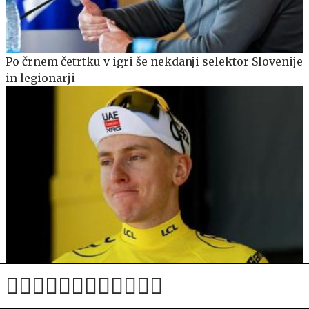
Po črnem četrtku v igri še nekdanji selektor Slovenije
in legionarji
Tadej Pogačar sporočil težko pričakovano odločitev:
vrača se na Vuelto!