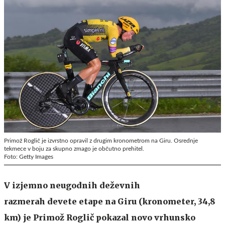
Primož Roglič je izvrstno opravil z drugim kronometrom na Giru. Osrednje
tekmece v boju za skupno zmago je občutno prehitel.
Foto: Getty Images
V izjemno neugodnih deževnih
razmerah devete etape na Giru (kronometer, 34,8
km) je Primož Roglič pokazal novo vrhunsko