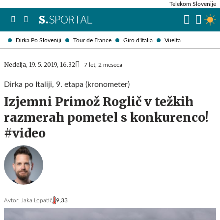
Telekom Slovenije
Dirka Po Sloveniji
Tour de France
Giro d'Italia
Vuelta
Nedelja, 19. 5. 2019, 16.32
7 let, 2 meseca
Dirka po Italiji, 9. etapa (kronometer)
Izjemni Primož Roglič v težkih
razmerah pometel s konkurenco!
#video
Avtor:
Jaka Lopatič
9,33