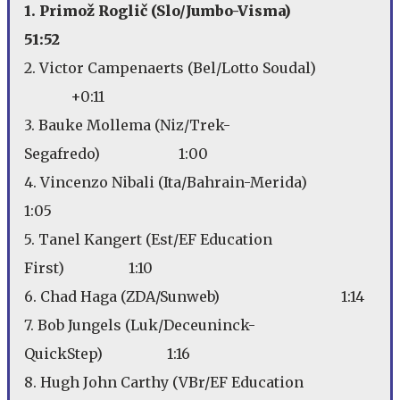
1. Primož Roglič (Slo/Jumbo-Visma)
51:52
2. Victor Campenaerts (Bel/Lotto Soudal)
+0:11
3. Bauke Mollema (Niz/Trek-
Segafredo) 1:00
4. Vincenzo Nibali (Ita/Bahrain-Merida)
1:05
5. Tanel Kangert (Est/EF Education
First) 1:10
6. Chad Haga (ZDA/Sunweb) 1:14
7. Bob Jungels (Luk/Deceuninck-
QuickStep) 1:16
8. Hugh John Carthy (VBr/EF Education