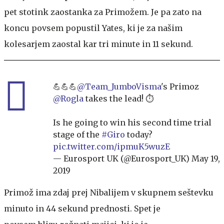
pet stotink zaostanka za Primožem. Je pa zato na
koncu povsem popustil Yates, ki je za našim
kolesarjem zaostal kar tri minute in 11 sekund.
💪💪💪
@Team_JumboVisma
's Primoz
@Rogla
takes the lead! ⏱
Is he going to win his second time trial
stage of the
#Giro
today?
pic.twitter.com/ipmuK5wuzE
— Eurosport UK (@Eurosport_UK)
May 19,
2019
Primož ima zdaj prej Nibalijem v skupnem seštevku
minuto in 44 sekund prednosti. Spet je