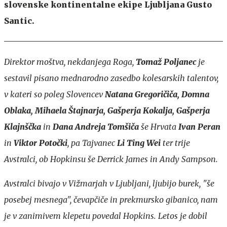
slovenske kontinentalne ekipe Ljubljana Gusto
Santic.
Direktor moštva, nekdanjega Roga,
Tomaž Poljanec
je
sestavil pisano mednarodno zasedbo kolesarskih talentov,
v kateri so poleg Slovencev
Natana Gregoričiča, Domna
Oblaka, Mihaela Štajnarja, Gašperja Kokalja, Gašperja
Klajnščka
in
Dana Andreja Tomšiča
še Hrvata
Ivan Peran
in
Viktor Potočki
, pa Tajvanec
Li Ting Wei
ter trije
Avstralci, ob Hopkinsu še Derrick James in Andy Sampson.
Avstralci bivajo v Vižmarjah v Ljubljani, ljubijo burek, "še
posebej mesnega", čevapčiče in prekmursko gibanico, nam
je v zanimivem klepetu povedal Hopkins. Letos je dobil