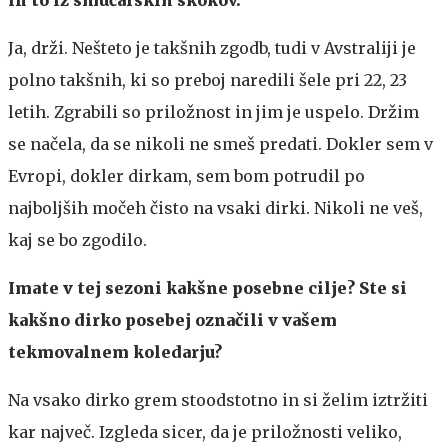
in to iz smučarskih skokov.
Ja, drži. Nešteto je takšnih zgodb, tudi v Avstraliji je
polno takšnih, ki so preboj naredili šele pri 22, 23
letih. Zgrabili so priložnost in jim je uspelo. Držim
se načela, da se nikoli ne smeš predati. Dokler sem v
Evropi, dokler dirkam, sem bom potrudil po
najboljših močeh čisto na vsaki dirki. Nikoli ne veš,
kaj se bo zgodilo.
Imate v tej sezoni kakšne posebne cilje? Ste si
kakšno dirko posebej označili v vašem
tekmovalnem koledarju?
Na vsako dirko grem stoodstotno in si želim iztržiti
kar največ. Izgleda sicer, da je priložnosti veliko,