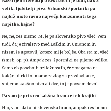
Razširjen stereotip o Avstralcih je tudi, da ste
veliki ljubitelji piva. Vrhunski športniki pa
najbrž niste ravno največji konzumenti tega
napitka, kajne?
Ne, ne, res nismo. Mi je pa slovensko pivo všeč. Vem
tudi, da je rivalstvo med Laškim in Unionom in
nisem še ugotovil, katero mi je boljše. Oba sta mi všeč
(smeh, op. p.). Ampak res, športniki ne pijemo veliko.
Samo ob posebnih priložnostih, če zmagamo na
kakšni dirki in imamo razlog za proslavljanje,
spijemo kakšno pivo ali dve, to je povsem dovolj.
Pa vam je pri srcu kakšna hrana v teh krajih?
Hm, vem, da to ni slovenska hrana, ampak res imam