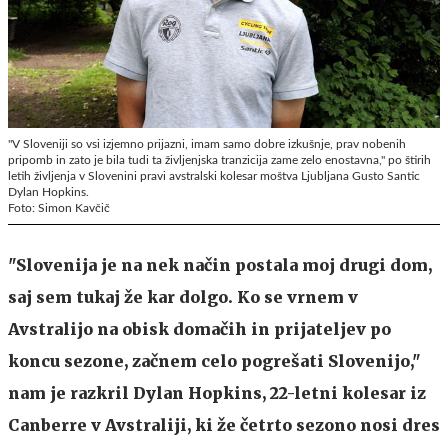
"V Sloveniji so vsi izjemno prijazni, imam samo dobre izkušnje, prav nobenih
pripomb in zato je bila tudi ta življenjska tranzicija zame zelo enostavna," po štirih
letih življenja v Slovenini pravi avstralski kolesar moštva Ljubljana Gusto Santic
Dylan Hopkins.
Foto: Simon Kavčič
"Slovenija je na nek način postala moj drugi dom,
saj sem tukaj že kar dolgo. Ko se vrnem v
Avstralijo na obisk domačih in prijateljev po
koncu sezone, začnem celo pogrešati Slovenijo,"
nam je razkril Dylan Hopkins, 22-letni kolesar iz
Canberre v Avstraliji, ki že četrto sezono nosi dres