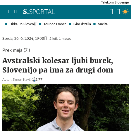
Telekom Slovenije
Dirka Po Sloveniji
Tour de France
Giro d'Italia
Vuelta
Sreda, 26. 6. 2024, 19.00
2 leti, 1 mesec
Prek meja (7.)
Avstralski kolesar ljubi burek,
Slovenijo pa ima za drugi dom
Avtor:
Simon Kavčič
2,77