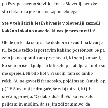
pa Evropa vseeno številka ena, v Sloveniji sem že
štiri leta in ta je zame nekaj posebnega.
Ste v teh štirih letih bivanja v Sloveniji zaznali
kakšno lokalno navado, ki vas je presenetila?
Glede na to, da sem se že dodobra navadil na bivanje
tu, že zelo težko izpostavim kakšno posebnost. Se pa
zelo jasno spominjam prve stvari, ki sem jo opazil,
ko sem prišel. Ljudje so bili zelo prijateljski, toplo so
me sprejeli. Ni bilo kot v Franciji, tam so lahko
rekli: "A, ne govoriš francosko, pojdi stran. (smeh, op.
p.)." V Sloveniji je drugače, še zdaj mi vsi, ki jih
srečam, pravijo: "O, dobrodošel!" Vsi so res zelo
prijazni in mislim, da se jim zdi zanimivo, da