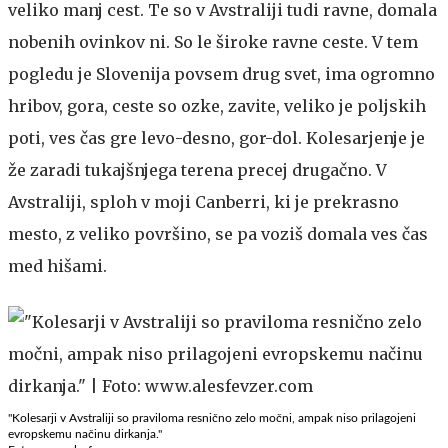
veliko manj cest. Te so v Avstraliji tudi ravne, domala
nobenih ovinkov ni. So le široke ravne ceste. V tem
pogledu je Slovenija povsem drug svet, ima ogromno
hribov, gora, ceste so ozke, zavite, veliko je poljskih
poti, ves čas gre levo-desno, gor-dol. Kolesarjenje je
že zaradi tukajšnjega terena precej drugačno. V
Avstraliji, sploh v moji Canberri, ki je prekrasno
mesto, z veliko površino, se pa voziš domala ves čas
med hišami.
"Kolesarji v Avstraliji so praviloma resnično zelo močni, ampak niso prilagojeni
evropskemu načinu dirkanja."