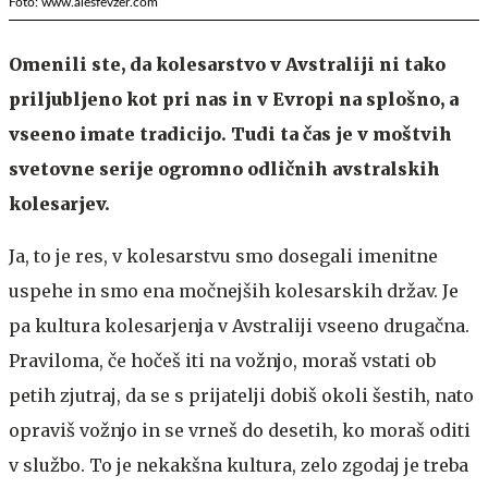
Foto: www.alesfevzer.com
Omenili ste, da kolesarstvo v Avstraliji ni tako
priljubljeno kot pri nas in v Evropi na splošno, a
vseeno imate tradicijo. Tudi ta čas je v moštvih
svetovne serije ogromno odličnih avstralskih
kolesarjev.
Ja, to je res, v kolesarstvu smo dosegali imenitne
uspehe in smo ena močnejših kolesarskih držav. Je
pa kultura kolesarjenja v Avstraliji vseeno drugačna.
Praviloma, če hočeš iti na vožnjo, moraš vstati ob
petih zjutraj, da se s prijatelji dobiš okoli šestih, nato
opraviš vožnjo in se vrneš do desetih, ko moraš oditi
v službo. To je nekakšna kultura, zelo zgodaj je treba