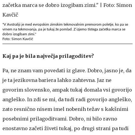
"V Avstraliji je med evropskim zimskim tekmovalnim premorom poletje, ko pa se
vrnem na tekmovanja, pa je tukaj že pomlad. Z izjemo tistega začetka marca se
dobro izogibam zimi."
Foto: Simon Kavčič
Kaj pa je bila največja prilagoditev?
Pa, ne znam vam povedati iz glave. Dobro, jasno je, da
je ta jezikovna bariera lahko zahtevna. Jaz ne
govorim slovensko, ampak tukaj domala vsi govorijo
angleško. In zdi se mi, da tudi radi govorijo angleško,
zato resnično nisem imel nobenih težav s kakšnimi
posebnimi prilagoditvami. Dobro, ni bilo ravno
enostavno začeti živeti tukaj, po drugi strani pa tudi