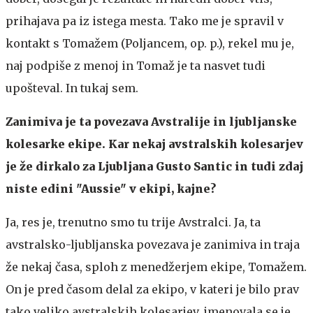
prihajava pa iz istega mesta. Tako me je spravil v
kontakt s Tomažem (Poljancem, op. p.), rekel mu je,
naj podpiše z menoj in Tomaž je ta nasvet tudi
upošteval. In tukaj sem.
Zanimiva je ta povezava Avstralije in ljubljanske
kolesarke ekipe. Kar nekaj avstralskih kolesarjev
je že dirkalo za Ljubljana Gusto Santic in tudi zdaj
niste edini "Aussie" v ekipi, kajne?
Ja, res je, trenutno smo tu trije Avstralci. Ja, ta
avstralsko-ljubljanska povezava je zanimiva in traja
že nekaj časa, sploh z menedžerjem ekipe, Tomažem.
On je pred časom delal za ekipo, v kateri je bilo prav
tako veliko avstralskih kolesarjev, imenovala se je