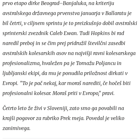
prvo etapo dirke Beograd–Banjaluka, na kriteriju
avstralskega državnega prvenstva januarja v Ballaratu je
bil četrti, v ciljnem sprintu je to preizkušnjo dobil avstralski
sprinterski zvezdnik Caleb Ewan. Tudi Hopkins bi rad
naredil preboj in se čim prej pridružil številčni zasedbi
avstralskih kolesarskih asov na najvišji ravni kolesarskega
profesionalizma, hvaležen pa je Tomažu Poljancu in
ljubljanski ekipi, da mu je ponudila priložnost dirkati v
Evropi. "To je pač nekaj, kar moraš narediti, če hočeš biti
profesionalni kolesar. Moraš priti v Evropo," pravi.
Četrto leto že živi v Sloveniji, zato smo ga povabili na
krajši pogovor za rubriko Prek meja. Povedal je veliko
zanimivega.