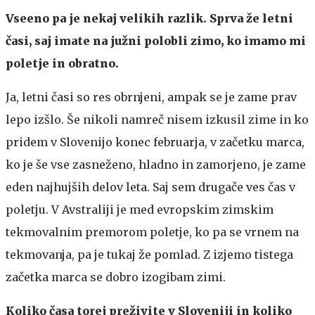
Vseeno pa je nekaj velikih razlik. Sprva že letni
časi, saj imate na južni polobli zimo, ko imamo mi
poletje in obratno.
Ja, letni časi so res obrnjeni, ampak se je zame prav
lepo izšlo. Še nikoli namreč nisem izkusil zime in ko
pridem v Slovenijo konec februarja, v začetku marca,
ko je še vse zasneženo, hladno in zamorjeno, je zame
eden najhujših delov leta. Saj sem drugače ves čas v
poletju. V Avstraliji je med evropskim zimskim
tekmovalnim premorom poletje, ko pa se vrnem na
tekmovanja, pa je tukaj že pomlad. Z izjemo tistega
začetka marca se dobro izogibam zimi.
Koliko časa torej preživite v Sloveniji in koliko