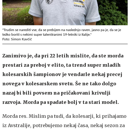
"Trudim se narediti vse, da se prebijem na naslednjo raven, jasno pa je, da se je
težko boriti s nekimi super talentiranimi 19-letniki iz Italije."
Foto: Simon Kavčič
Zanimivo je, da pri 22 letih mislite, da ste morda
prestari za preboj v elito, ta trend super mladih
kolesarskih šampionov je vendarle nekaj precej
novega v kolesarskem svetu. Še ne tako dolgo
nazaj bi bili povsem na pričakovani krivulji
razvoja. Morda pa spadate bolj v ta stari model.
Morda res. Mislim pa tudi, da kolesarji, ki prihajamo
iz Avstralije, potrebujemo nekaj časa, nekaj sezon za